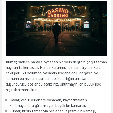
Kumar, sadece parayla oynanan bir oyun değildir; çoğu zaman
hayatın ta kendisidir. Her bir kararımız, bir zar atışı, bir kart
çekilişidir. Bu bölümde, yaşamın risklerle dolu doğasını ve
kumarın bu riskleri nasıl sembolize ettiğini anlatan,
düşündürücü sözler bulacaksınız. Unutmayın, en büyük risk,
hiç risk almamaktır.
Hayat; cesur yüreklere oynanan, kaybetmekten
korkmayanlara gülümseyen büyük bir kumardır.
Kumar; hırsın tamahıyla beslenen, eşitsizliğin kardeşi,