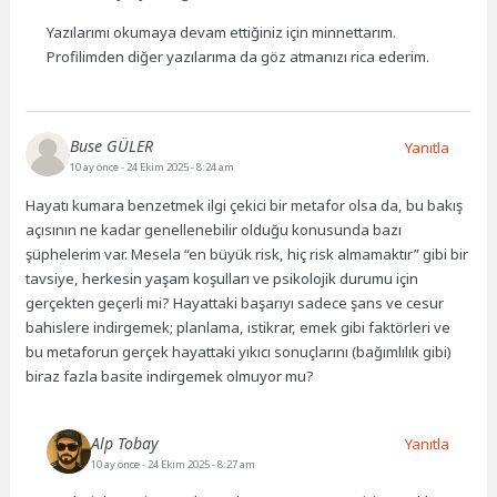
Yazılarımı okumaya devam ettiğiniz için minnettarım.
Profilimden diğer yazılarıma da göz atmanızı rica ederim.
Buse GÜLER
Yanıtla
10 ay önce
- 24 Ekim 2025 - 8:24 am
Hayatı kumara benzetmek ilgi çekici bir metafor olsa da, bu bakış
açısının ne kadar genellenebilir olduğu konusunda bazı
şüphelerim var. Mesela “en büyük risk, hiç risk almamaktır” gibi bir
tavsiye, herkesin yaşam koşulları ve psikolojik durumu için
gerçekten geçerli mi? Hayattaki başarıyı sadece şans ve cesur
bahislere indirgemek; planlama, istikrar, emek gibi faktörleri ve
bu metaforun gerçek hayattaki yıkıcı sonuçlarını (bağımlılık gibi)
biraz fazla basite indirgemek olmuyor mu?
Alp Tobay
Yanıtla
10 ay önce
- 24 Ekim 2025 - 8:27 am