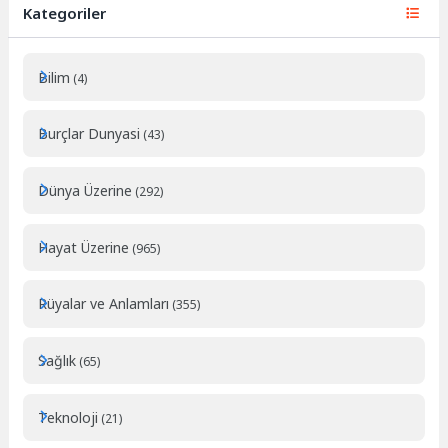
Kategoriler
Bilim
(4)
Burçlar Dunyasi
(43)
Dünya Üzerine
(292)
Hayat Üzerine
(965)
Rüyalar ve Anlamları
(355)
Sağlık
(65)
Teknoloji
(21)