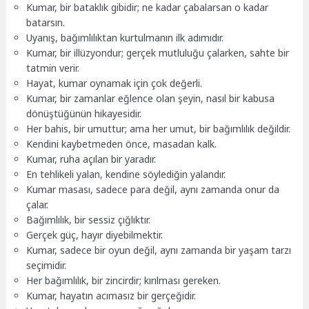
Kumar, bir bataklık gibidir; ne kadar çabalarsan o kadar
batarsın.
Uyanış, bağımlılıktan kurtulmanın ilk adımıdır.
Kumar, bir illüzyondur; gerçek mutluluğu çalarken, sahte bir
tatmin verir.
Hayat, kumar oynamak için çok değerli.
Kumar, bir zamanlar eğlence olan şeyin, nasıl bir kabusa
dönüştüğünün hikayesidir.
Her bahis, bir umuttur; ama her umut, bir bağımlılık değildir.
Kendini kaybetmeden önce, masadan kalk.
Kumar, ruha açılan bir yaradır.
En tehlikeli yalan, kendine söylediğin yalandır.
Kumar masası, sadece para değil, aynı zamanda onur da
çalar.
Bağımlılık, bir sessiz çığlıktır.
Gerçek güç, hayır diyebilmektir.
Kumar, sadece bir oyun değil, aynı zamanda bir yaşam tarzı
seçimidir.
Her bağımlılık, bir zincirdir; kırılması gereken.
Kumar, hayatın acımasız bir gerçeğidir.