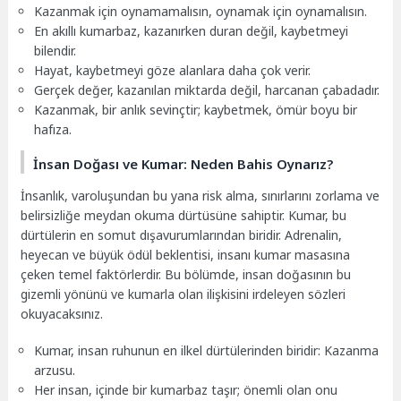
Kazanmak için oynamamalısın, oynamak için oynamalısın.
En akıllı kumarbaz, kazanırken duran değil, kaybetmeyi
bilendir.
Hayat, kaybetmeyi göze alanlara daha çok verir.
Gerçek değer, kazanılan miktarda değil, harcanan çabadadır.
Kazanmak, bir anlık sevinçtir; kaybetmek, ömür boyu bir
hafıza.
İnsan Doğası ve Kumar: Neden Bahis Oynarız?
İnsanlık, varoluşundan bu yana risk alma, sınırlarını zorlama ve
belirsizliğe meydan okuma dürtüsüne sahiptir. Kumar, bu
dürtülerin en somut dışavurumlarından biridir. Adrenalin,
heyecan ve büyük ödül beklentisi, insanı kumar masasına
çeken temel faktörlerdir. Bu bölümde, insan doğasının bu
gizemli yönünü ve kumarla olan ilişkisini irdeleyen sözleri
okuyacaksınız.
Kumar, insan ruhunun en ilkel dürtülerinden biridir: Kazanma
arzusu.
Her insan, içinde bir kumarbaz taşır; önemli olan onu