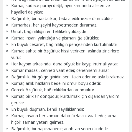
Kumar, sadece parayı değil, aynı zamanda aileleri ve
hayalleri de yıkar.
Bağımlılık, bir hastalıktır; tedavi edilmezse ölümcüldür.
Kumarbaz, her şeyini kaybetmeden duramaz.
Umut, bağımlılığın en tehlikeli yoldaşıdır.
Kumar, insanı yalnızlığa ve pişmanlığa sürükler.
En büyük cesaret, bağımlılığın pençesinden kurtulmaktır.
Kumar, sahte bir özgürlük hissi verirken, aslında zincirlere
vurur.
Her kaybın arkasında, daha büyük bir kayıp ihtimali yatar.
Kumar masası, cenneti vaat eder, cehennemi sunar.
Bağımlılık, bir gölge gibidir; seni takip eder ve asla bırakmaz.
Kumar, anlık hazların bedelini ömür boyu ödetir.
Gerçek özgürlük, bağımlılıklardan arınmaktır.
Kumar, bir kısır döngüdür; kurtulmak için dışarıdan yardım
gerekir.
En büyük düşman, kendi zayıflıklarındır.
Kumar, insana her zaman daha fazlasını vaat eder, ama
hiçbir zaman yeterli gelmez.
Bağımlılık, bir hapishanedir; anahtarı senin elindedir.