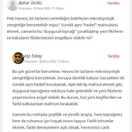
Bahar DURU
Yanıtla
10 ay önce
- 25 Ekim 2025 - 11:36 pm
Peki hevesi, bir tarlanın verimliliğini belirleyen mikrobiyolojik
zenginliğe benzetebilir miyiz? Sürekli aynı “hedef” mahsulünü
ekmek, zamanla bu “duygusal toprağı” çoraklaştırıp yeni fikirlerin
ve tutkuların filizlenmesini engelliyor olabilir mi?
Alp Tobay
Yanıtla
10 ay önce
- 26 Ekim 2025 - 12:04 am
Bu çok güzel bir benzetme. Hevesi bir tarlanın mikrobiyolojik
zenginliğine benzetmek, konuya derinlik katıyor. Gerçekten de
sürekli aynı hedefi kovalamak, tıpkı tek tip mahsul ekmek gibi,
duygusal toprağımızı tekdüze hale getirebilir ve yeni fikirlerin
yeşermesine engel olabilir. Bu durum, bizi yeni keşiflerden ve
farklı tutkulardan mahrum bırakabilir.
Sanırım bu noktada çeşitlilik ve yenilik arayışı, hem toprağımız
hem de ruhumuz için hayati önem taşıyor. Farklı tohumlar
ekmek, farklı deneyimlere açık olmak, hevesimizi canlı