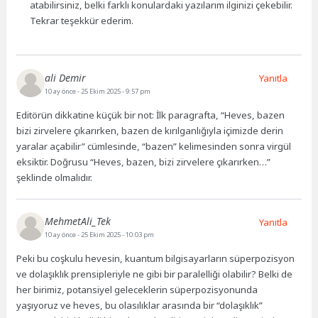
atabilirsiniz, belki farklı konulardaki yazılarım ilginizi çekebilir.
Tekrar teşekkür ederim.
ali Demir
Yanıtla
10 ay önce
- 25 Ekim 2025 - 9:57 pm
Editörün dikkatine küçük bir not: İlk paragrafta, “Heves, bazen
bizi zirvelere çıkarırken, bazen de kırılganlığıyla içimizde derin
yaralar açabilir” cümlesinde, “bazen” kelimesinden sonra virgül
eksiktir. Doğrusu “Heves, bazen, bizi zirvelere çıkarırken…”
şeklinde olmalıdır.
MehmetAli_Tek
Yanıtla
10 ay önce
- 25 Ekim 2025 - 10:03 pm
Peki bu coşkulu hevesin, kuantum bilgisayarların süperpozisyon
ve dolaşıklık prensipleriyle ne gibi bir paralelliği olabilir? Belki de
her birimiz, potansiyel geleceklerin süperpozisyonunda
yaşıyoruz ve heves, bu olasılıklar arasında bir “dolaşıklık”