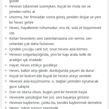
gizlidir.
Hevesin tükenmek üzereyken, küçük bir mola ver ve
yeniden nefes al.
Unutma, her fırtınadan sonra güneş yeniden doğar ve yeni
bir heves getirir.
Heves, hayallerinin tohumudur; onu ek, sula ve büyümesini
izle.
Kırılan heveslerin seni tanımlamasına izin verme; sen
onlardan çok daha fazlasısın.
İçindeki çocuğu canlı tut; onun hevesi asla bitmez.
Hevesin solgunlaştığında, yeni bir kapı arala; belki de
aradığın ışık oradadır.
Hayat, heves ettikçe güzelleşir.
Heves, kalbin atışı gibidir; durduğunda yaşam da durur.
Küçük bir kıvılcım bile büyük bir hevesi ateşe verebilir.
Hevesini asla küçümseme; o, dağları yerinden oynatacak
güce sahiptir.
Dün ne olursa olsun, bugün yeni bir hevesle başla.
Hevesinle yürüdüğün her yol, seni başarıya götürür.
Hevesini kaybetme, çünkü bu, kendini kaybetmek demektir.
Heves, ruhun sonsuz enerjisidir.