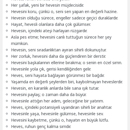
Her şafak, yeni bir hevesin müjdecisidir.
Hevesini koru, çünkü o, seni sen yapan en değerli hazine.
Hevesin olduğu sürece, engeller sadece geçici duraklardır.
Hayat, hevesli olanlara daha çok gülümser.
Hevesin, içindeki ateşi harlayan rüzgardır.
Asla pes etme; hevesini canlı tuttuğun sürece her şey
mümkün.
Hevesin, seni sıradanlıktan ayıran sihirli dokunuştur.
Her zorluk, hevesini daha da güçlendiren bir derstir.
Hevesini başkalarının ellerine bırakma; o senin en özel sırrın.
Hevesinle yola çık, gerisi kendiliğinden gelir.
Heves, seni hayata bağlayan görünmez bir bağdır.
Yaşamda en değerli şeylerden biri, kaybolmayan heveslerdir.
Hevesin, en karanlık anlarda bile sana ışık tutar.
Hevesini paylaş; o zaman daha da büyür.
Hevesinle attığın her adım, geleceğine bir yatırım.
Heves, içindeki potansiyeli uyandıran sihirli bir anahtar.
Hevesinle yaşa, hevesinle gülümse, hevesinle sev.
Hevesini kaybetme, çünkü o, hayatın en büyük lütfu.
Heves, ruhun genç kalma sırrıdır.