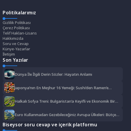
Politikalarımız
Gizlilik Politikası
Çerez Politikası
Telif Hakları-Lisans
Hakkımızda
Soru ve Cevap
Künye-Yazarlar
İletişim
Son Yazılar
Dünya İle İlgili Derin Sözler: Hayatın Anlamı
Japonya’nın En Meşhur 16 Yemeği: Sushi’den Ramen’e
Lezzet Şöleni
Halkalı Sofya Treni: Bulgaristan’a Keyifli ve Ekonomik Bir
Yolculuk
Euro Kullanmadan Gezebileceğiniz Avrupa Ülkeleri: Bütçe
Dostu Rotalar
Biseysor soru cevap ve içerik platformu