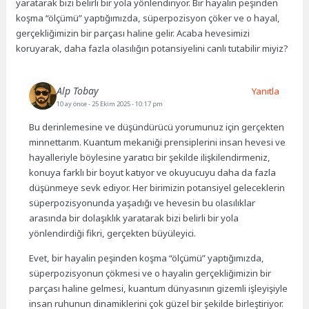
yaratarak bizi belirli bir yola yönlendiriyor. Bir hayalin peşinden
koşma “ölçümü” yaptığımızda, süperpozisyon çöker ve o hayal,
gerçekliğimizin bir parçası haline gelir. Acaba hevesimizi
koruyarak, daha fazla olasılığın potansiyelini canlı tutabilir miyiz?
Alp Tobay
Yanıtla
10 ay önce
- 25 Ekim 2025 - 10:17 pm
Bu derinlemesine ve düşündürücü yorumunuz için gerçekten
minnettarım. Kuantum mekaniği prensiplerini insan hevesi ve
hayalleriyle böylesine yaratıcı bir şekilde ilişkilendirmeniz,
konuya farklı bir boyut katıyor ve okuyucuyu daha da fazla
düşünmeye sevk ediyor. Her birimizin potansiyel geleceklerin
süperpozisyonunda yaşadığı ve hevesin bu olasılıklar
arasında bir dolaşıklık yaratarak bizi belirli bir yola
yönlendirdiği fikri, gerçekten büyüleyici.
Evet, bir hayalin peşinden koşma “ölçümü” yaptığımızda,
süperpozisyonun çökmesi ve o hayalin gerçekliğimizin bir
parçası haline gelmesi, kuantum dünyasının gizemli işleyişiyle
insan ruhunun dinamiklerini çok güzel bir şekilde birleştiriyor.