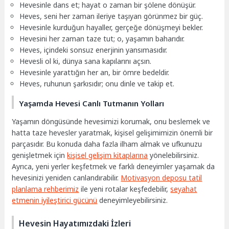
Hevesinle dans et; hayat o zaman bir şölene dönüşür.
Heves, seni her zaman ileriye taşıyan görünmez bir güç.
Hevesinle kurduğun hayaller, gerçeğe dönüşmeyi bekler.
Hevesini her zaman taze tut; o, yaşamın baharıdır.
Heves, içindeki sonsuz enerjinin yansımasıdır.
Hevesli ol ki, dünya sana kapılarını açsın.
Hevesinle yarattığın her an, bir ömre bedeldir.
Heves, ruhunun şarkısıdır; onu dinle ve takip et.
Yaşamda Hevesi Canlı Tutmanın Yolları
Yaşamın döngüsünde hevesimizi korumak, onu beslemek ve
hatta taze hevesler yaratmak, kişisel gelişimimizin önemli bir
parçasıdır. Bu konuda daha fazla ilham almak ve ufkunuzu
genişletmek için
kişisel gelişim kitaplarına
yönelebilirsiniz.
Ayrıca, yeni yerler keşfetmek ve farklı deneyimler yaşamak da
hevesinizi yeniden canlandırabilir.
Motivasyon deposu tatil
planlama rehberimiz
ile yeni rotalar keşfedebilir,
seyahat
etmenin iyileştirici gücünü
deneyimleyebilirsiniz.
Hevesin Hayatımızdaki İzleri