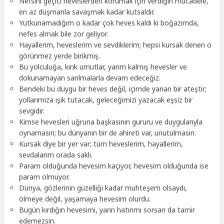
Nefsini geçici heveslerden korumak için verdiğin mücadele,
en az düşmanla savaşmak kadar kutsaldır.
Yutkunamadığım o kadar çok heves kaldı ki boğazımda,
nefes almak bile zor geliyor.
Hayallerim, heveslerim ve sevdiklerim; hepsi kursak denen o
görünmez yerde birikmiş.
Bu yolculuğa, kırık umutlar, yarım kalmış hevesler ve
dokunamayan sarılmalarla devam edeceğiz.
Bendeki bu duygu bir heves değil, içimde yanan bir ateştir;
yollarımıza ışık tutacak, geleceğimizi yazacak eşsiz bir
sevgidir.
Kimse hevesleri uğruna başkasının gururu ve duygularıyla
oynamasın; bu dünyanın bir de ahireti var, unutulmasın.
Kursak diye bir yer var; tüm heveslerim, hayallerim,
sevdalarım orada saklı.
Param olduğunda hevesim kaçıyor, hevesim olduğunda ise
param olmuyor.
Dünya, gözlerinin güzelliği kadar muhteşem olsaydı,
ölmeye değil, yaşamaya hevesim olurdu.
Bugün kırdığın hevesimi, yarın hatırımı sorsan da tamir
edemezsin.