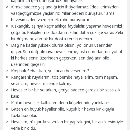
kapanınca geri dönüşümüz olmayacak.
Kimse sadece yaşlandığı için ihtiyarlamaz. İdeallerimizden
vazgeçtiğimizde yaşlanırız. Yıllar bedeni buruşturur ama
hevesimizden vazgeçmek ruhu buruşturur.
Kıskançlık, aşırıya kaçmadıkça faydalıdır; yaşama hevesimizi
çoğaltır. Rakiplerimiz dostlarımızdan daha çok işe yarar. Zeki
bir düşmanı, ahmak bir dosta tercih ederim.
Dağ ne kadar yüksek olursa olsun, yol onun üzerinden
geçer. Sen dağ olmaya heveslenme, asla gururlanma; yol ol
ki herkes senin üzerinden geçerken, sen dağların bile
üzerinden geçesin.
Koş bak Sebastian, şu kaçan hevesim mi?
Rengarenk rüyalarım, toz pembe hayallerim, tüm neşem,
sevincim, hevesim sende kalmış.
Hevesler bir bir solarken, geriye sadece çaresiz bir sessizlik
kalır.
Kırılan hevesler, kalbin en derin köşelerinde yankılanır.
Bazen en büyük hayaller bile, küçük bir heves kırıklığıyla
tuzla buz olur.
Hevesim, rüzgarda savrulan bir yaprak gibi, bir anlık esintiyle
yerle bir oldu.