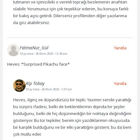
tutmanın ve içimizdeki o verimli toprağı beslemenin anahtarı
olabilir. Yorumunuz için çok teşekkür ederim, bu konuya farklı
bir bakış açısı getirdi. Dilerseniz profilimden diğer yazılarıma
da göz atabilirsiniz.
FatmaNur_Gül
Yanıtla
10 ay önce
- 26 Ekim 2025 - 12:36 am
Heves: *Surprised Pikachu face*
Alp Tobay
Yanıtla
10 ay önce
- 26 Ekim 2025 - 1:07 am
Heves, ilginç ve düşündürücü bir tepki. Yazımın sende yarattığı
bu sürpriz ifadesi, belki de beklentilerinin dışında bir şeyler
bulduğunu, belki de hiç düşünmediğin bir noktaya değindiğimi
gösteriyor. Bu tür tepkiler, benim için yazdıklarımın okuyucuda
bir karşılık bulduğunu ve bir etki yarattığını gösterir, bu da beni
çok mutlu eder.