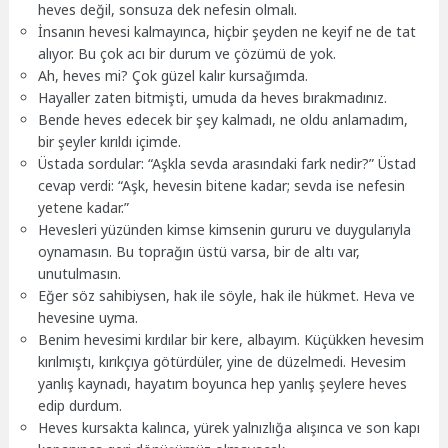
heves değil, sonsuza dek nefesin olmalı.
İnsanın hevesi kalmayınca, hiçbir şeyden ne keyif ne de tat
alıyor. Bu çok acı bir durum ve çözümü de yok.
Ah, heves mi? Çok güzel kalır kursağımda.
Hayaller zaten bitmişti, umuda da heves bırakmadınız.
Bende heves edecek bir şey kalmadı, ne oldu anlamadım,
bir şeyler kırıldı içimde.
Üstada sordular: “Aşkla sevda arasındaki fark nedir?” Üstad
cevap verdi: “Aşk, hevesin bitene kadar; sevda ise nefesin
yetene kadar.”
Hevesleri yüzünden kimse kimsenin gururu ve duygularıyla
oynamasın. Bu toprağın üstü varsa, bir de altı var,
unutulmasın.
Eğer söz sahibiysen, hak ile söyle, hak ile hükmet. Heva ve
hevesine uyma.
Benim hevesimi kırdılar bir kere, albayım. Küçükken hevesim
kırılmıştı, kırıkçıya götürdüler, yine de düzelmedi. Hevesim
yanlış kaynadı, hayatım boyunca hep yanlış şeylere heves
edip durdum.
Heves kursakta kalınca, yürek yalnızlığa alışınca ve son kapı