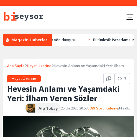
Magazin Haberleri
ön bulması, hayvanlarda yön duygusu
Bütünleşik Pazarlama: Markalarla 
Ana Sayfa
Hayat Üzerine
Hevesin Anlamı ve Yaşamdaki Yeri: İlham
Veren Sözler
Hayat Üzerine
13
Hevesin Anlamı ve Yaşamdaki
Yeri: İlham Veren Sözler
Alp Tobay
25 Eki 2025 20:53
3089 Görüntüleme
12 dk.