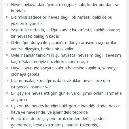
Heves uykuya daldığında, ruh çıplak kalır; keder bundan, sır
bundan.
Bizimkisi sadece bir heves değil, bir nefesti; belki de bu
yüzden kaybettik.
Yaşam bir nefestir, aldığın kadar; bir kafestir, kaldığın kadar;
bir hevestir, daldığın kadar.
Özlediğim dünya ile yaşadığım dünya arasında uçurumlar
var. Ne diyeyim, herkes biraz zalim.
Öyle insanlar tanıdım ki şu hayatta, hevesim değil, sevesim
kaçtı. Yalanları öyle güzeldi ki sabrım taştı.
Hayat oyununda seyirci kalma hevesine kapılma, sahneye
çıkmaya çabala.
Utanmasalar, kursağımızda bıraktıkları hevesi bile geri
isteyecek insanlar var.
Bir şeylere heves ettiğim günler vardı; şimdi onları rahmetle
anıyorum.
Üç konuda herkes kendini haklı görür: inandığı dinde, baskın
heva ve hevesinde, ve işlerindeki tedbirde.
En kötüsü de bir şeylerin artık elinden değil, içinden
gelmemesi; heves kalmamış, inancın tükenmiş,