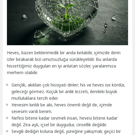
Heves, bazen beklenmedik bir anda kırılabilir, içimizde derin
izler bırakarak bizi umutsuzluğa sürükleyebilir. Bu anlarda
hissettiğimiz duyguları en iyi anlatan sözler, yaralarımıza
merhem olabilir.
Gençlik, akıldan çok hissiyatı dinler; his ve heves ise kördür,
geleceği görmez. Küçük bir anlık lezzeti, ilerideki büyük
mutluluklara tercih eder.
Hevesim kırıldı be abi, heves önemli değil de, içimde
sevesim vardı benim.
Nefesi bitene kadar sevmeli insan, hevesi bitene kadar
değil. Zira aşk, içsel bir duygudur, cinsellik değildir.
Sevgili dediğin koluna değil, yüreğine yakışmalı; geçici bir