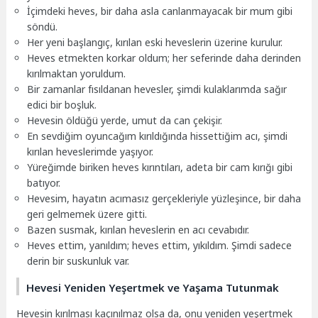
İçimdeki heves, bir daha asla canlanmayacak bir mum gibi
söndü.
Her yeni başlangıç, kırılan eski heveslerin üzerine kurulur.
Heves etmekten korkar oldum; her seferinde daha derinden
kırılmaktan yoruldum.
Bir zamanlar fısıldanan hevesler, şimdi kulaklarımda sağır
edici bir boşluk.
Hevesin öldüğü yerde, umut da can çekişir.
En sevdiğim oyuncağım kırıldığında hissettiğim acı, şimdi
kırılan heveslerimde yaşıyor.
Yüreğimde biriken heves kırıntıları, adeta bir cam kırığı gibi
batıyor.
Hevesim, hayatın acımasız gerçekleriyle yüzleşince, bir daha
geri gelmemek üzere gitti.
Bazen susmak, kırılan heveslerin en acı cevabıdır.
Heves ettim, yanıldım; heves ettim, yıkıldım. Şimdi sadece
derin bir suskunluk var.
Hevesi Yeniden Yeşertmek ve Yaşama Tutunmak
Hevesin kırılması kaçınılmaz olsa da, onu yeniden yeşertmek