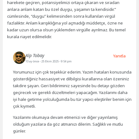
harekete geçiren, potansiyelimizi ortaya çıkaran ve sıradan
anlara anlam katan bu özel duygu, yaşamın ta kendisidir.”
cümlesinde, “duygu” kelimesinden sonra kullanılan virgül
fazlalıktır. Anlam karışıklığına yol açmadığı müddetçe, özne ne
kadar uzun olursa olsun yüklemden virgülle ayrılmaz. Bu temel
kurala riayet edilmelidir.
Alp Tobay
Yanıtla
10 ay önce
- 25 Ekim 2025 - 9:54 pm
Yorumunuz için çok teşekkür ederim. Yazım hataları konusunda
gösterdiğiniz hassasiyet ve dilbilgisi kurallarına olan özeniniz
takdire şayan. Geri bildiriminiz sayesinde bu detayı gözden
geçirecek ve gerekli düzeltmeleri yapacağım. Yazılarımı daha
iyi hale getirme yolculuğumda bu tür yapıcı eleştiriler benim için
çok kıymetli.
Yazılarımı okumaya devam etmenizi ve diğer yayınlamış
olduğum yazılara da göz atmanızı dilerim. Sağlıklı ve mutlu
günler.