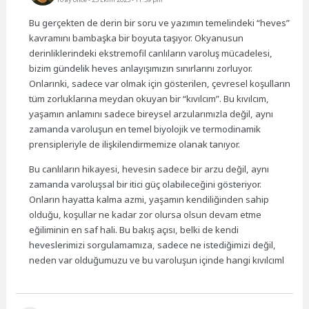
Bu gerçekten de derin bir soru ve yazımın temelindeki “heves”
kavramını bambaşka bir boyuta taşıyor. Okyanusun
derinliklerindeki ekstremofil canlıların varoluş mücadelesi,
bizim gündelik heves anlayışımızın sınırlarını zorluyor.
Onlarınki, sadece var olmak için gösterilen, çevresel koşulların
tüm zorluklarına meydan okuyan bir “kıvılcım”. Bu kıvılcım,
yaşamın anlamını sadece bireysel arzularımızla değil, aynı
zamanda varoluşun en temel biyolojik ve termodinamik
prensipleriyle de ilişkilendirmemize olanak tanıyor.
Bu canlıların hikayesi, hevesin sadece bir arzu değil, aynı
zamanda varoluşsal bir itici güç olabileceğini gösteriyor.
Onların hayatta kalma azmi, yaşamın kendiliğinden sahip
olduğu, koşullar ne kadar zor olursa olsun devam etme
eğiliminin en saf hali. Bu bakış açısı, belki de kendi
heveslerimizi sorgulamamıza, sadece ne istediğimizi değil,
neden var olduğumuzu ve bu varoluşun içinde hangi kıvılcıml