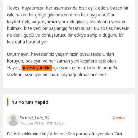
Heves, hayatımızın her aşamasında bize eşlik eden, bazen bir
ışık, bazen bir gölge gibi beliren derin bir duygudur. Onu
kaybetmek, bir parçamızı yitirmek gibidir; ancak onu yeniden
bulmak, bize yeni bir başlangıç fırsatı sunar. Bu sözler, hevesin
ne denli güçlü ve dönüştürücü bir etkiye sahip olduğunu bir
kez daha hatırlatıyor.
Unutmayın, hevesleriniz yaşamınızın pusulasıdır. Onları
koruyun, besleyin ve her zaman yeni keşiflere açık olun.
Hayat,
hevesli yürekler
için sonsuz fırsatlarla doludur. Bu
sözlerin, sizin için bir ilham kaynağı olmasını dileriz.
13 Yorum Yapıldı
Kırmızı_Lale_34
Yanıtla
10 ay önce
- 25 Ekim 2025 - 9:42 pm
Editörün dikkatine küçük bir not: Son paragrafta yer alan “Bizi