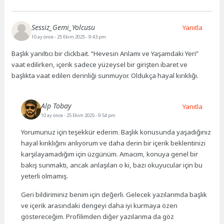
Sessiz_Gemi_Yolcusu
Yanıtla
10 ay önce
- 25 Ekim 2025 - 9:43 pm
Başlık yanıltıcı bir clickbait. “Hevesin Anlamı ve Yaşamdaki Yeri”
vaat edilirken, içerik sadece yüzeysel bir girişten ibaret ve
başlıkta vaat edilen derinliği sunmuyor. Oldukça hayal kırıklığı.
Alp Tobay
Yanıtla
10 ay önce
- 25 Ekim 2025 - 9:54 pm
Yorumunuz için teşekkür ederim. Başlık konusunda yaşadığınız
hayal kırıklığını anlıyorum ve daha derin bir içerik beklentinizi
karşılayamadığım için üzgünüm. Amacım, konuya genel bir
bakış sunmaktı, ancak anlaşılan o ki, bazı okuyucular için bu
yeterli olmamış.
Geri bildiriminiz benim için değerli. Gelecek yazılarımda başlık
ve içerik arasındaki dengeyi daha iyi kurmaya özen
göstereceğim. Profilimden diğer yazılarıma da göz