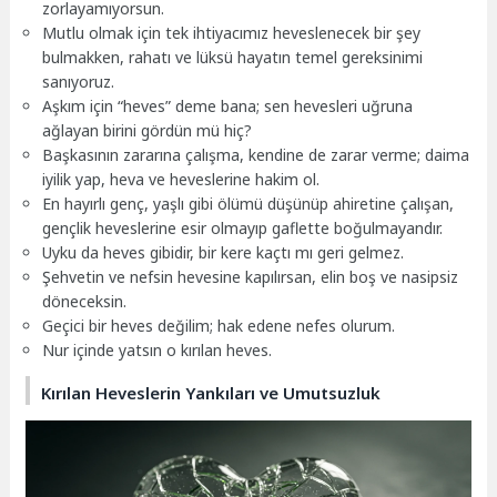
zorlayamıyorsun.
Mutlu olmak için tek ihtiyacımız heveslenecek bir şey
bulmakken, rahatı ve lüksü hayatın temel gereksinimi
sanıyoruz.
Aşkım için “heves” deme bana; sen hevesleri uğruna
ağlayan birini gördün mü hiç?
Başkasının zararına çalışma, kendine de zarar verme; daima
iyilik yap, heva ve heveslerine hakim ol.
En hayırlı genç, yaşlı gibi ölümü düşünüp ahiretine çalışan,
gençlik heveslerine esir olmayıp gaflette boğulmayandır.
Uyku da heves gibidir, bir kere kaçtı mı geri gelmez.
Şehvetin ve nefsin hevesine kapılırsan, elin boş ve nasipsiz
döneceksin.
Geçici bir heves değilim; hak edene nefes olurum.
Nur içinde yatsın o kırılan heves.
Kırılan Heveslerin Yankıları ve Umutsuzluk