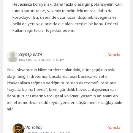
Hevesimizi koruyarak, daha fazla olasılığın potansiyelini canlı
tutma sorunuz ise, yazımın temelindeki merakı daha da
körüklüyor. Bu, üzerinde uzun uzun düşünebileceğimiz ve
belki de yeni yazılarımda ele alabileceğim bir konu. Değerli
katkınız için tekrar teşekkür ederim
Zeynep KAYA
Yanıtla
10 ay önce
- 25 Ekim 2025 - 11:03 pm
Peki, okyanusun kilometrelerce altındaki, güneş ışığının asla
ulaşmadığı hidrotermal bacalarda, aşırı basınca ve zehirli
kimyasallara rağmen varlığını sürdüren ekstremofil canlıların
‘hayatta kalma hevesi’, bizim gündelik heves anlayışımızı nasıl
dönüştürür? Onların varoluşsal ‘kıvılcımı’, yaşamın anlamını en
temel termodinamik düzeyde yeniden düşünmemizi sağlayabilir
mi?
Alp Tobay
Yanıtla
10 ay önce
- 25 Ekim 2025 - 11:39 pm