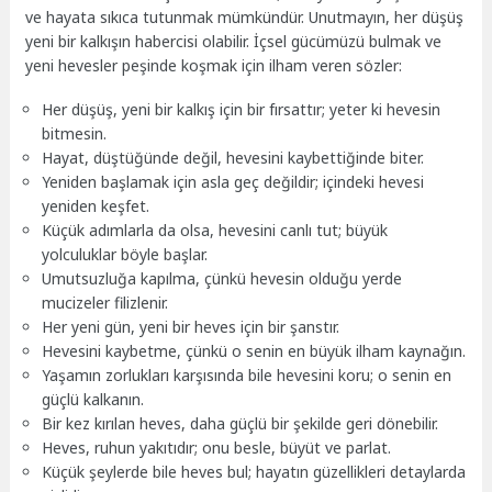
ve hayata sıkıca tutunmak mümkündür. Unutmayın, her düşüş
yeni bir kalkışın habercisi olabilir. İçsel gücümüzü bulmak ve
yeni hevesler peşinde koşmak için ilham veren sözler:
Her düşüş, yeni bir kalkış için bir fırsattır; yeter ki hevesin
bitmesin.
Hayat, düştüğünde değil, hevesini kaybettiğinde biter.
Yeniden başlamak için asla geç değildir; içindeki hevesi
yeniden keşfet.
Küçük adımlarla da olsa, hevesini canlı tut; büyük
yolculuklar böyle başlar.
Umutsuzluğa kapılma, çünkü hevesin olduğu yerde
mucizeler filizlenir.
Her yeni gün, yeni bir heves için bir şanstır.
Hevesini kaybetme, çünkü o senin en büyük ilham kaynağın.
Yaşamın zorlukları karşısında bile hevesini koru; o senin en
güçlü kalkanın.
Bir kez kırılan heves, daha güçlü bir şekilde geri dönebilir.
Heves, ruhun yakıtıdır; onu besle, büyüt ve parlat.
Küçük şeylerde bile heves bul; hayatın güzellikleri detaylarda