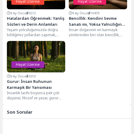
Hayat Üzerine
Hayat Üzerine
9 Ay Önce
5572
9 Ay Önce
10479
Hatalardan Öğrenmek: Yanlış
Bencillik: Kendini Sevme
Sözleri ve Derin Anlamları
Sanatı mı, Yoksa Yalnızlığın
Yaşam yolculuğumuzda doğru
İnsan doğasının en karmaşık
Tohumu mu?
bildiğimiz yollardan sapmak,
yönlerinden biri olan bencillik,
beklenmedik hatalarla
yüzyıllardır filozofların,
karşılaşmak kaçınılmazdır. Ancak
psikologların ve düşünürlerin
asıl mesele, bu yanlışları...
zihinlerini meşgul...
Hayat Üzerine
9 Ay Önce
3310
Gurur: İnsan Ruhunun
Karmaşık Bir Yansıması
İnsanlık tarihi boyunca pek çok
düşünür, filozof ve yazar, gurur
kavramını derinlemesine
incelemiştir. Kimi zaman...
Son Sorular