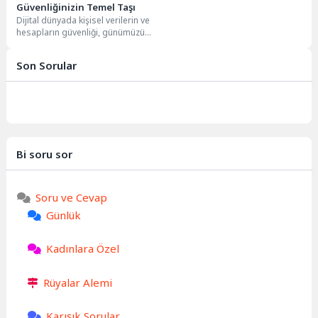
Güvenliğinizin Temel Taşı
Dijital dünyada kişisel verilerin ve
hesapların güvenliği, günümüzün
en kritik konularından biridir.
İnternet bankacılığından sosyal...
Son Sorular
Bi soru sor
Soru ve Cevap
Günlük
Kadınlara Özel
Rüyalar Alemi
Karışık Sorular