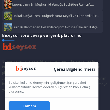
Japonya’nın En Meşhur 16 Yemeği: Sushi’den Ramen’e
Lezzet Şöleni
Halkalı Sofya Treni: Bulgaristan’a Keyifli ve Ekonomik Bir
Yolculuk
Euro Kullanmadan Gezebileceğiniz Avrupa Ülkeleri: Bütçe
Dostu Rotalar
Biseysor soru cevap ve içerik platformu
Biseysor.com, merak ettiklerinizi sormak, bilgi alışverişinde
bulunmak ve fikirlerinizi paylaşmak için bir araya geldiğimiz bir
Çerez Bilgilendirmesi
platformdur.
İster kayıtlı bir kullanıcı olarak topluluğumuza katılın, ister anonim
Bu site, kullanıcı deneyimini geliştirmek için çerezleri
kalarak sorularınızı yöneltin; burada her türlü soruya ve tartışmaya
kullanmaktadır. Devam ederek bu çerezleri kabul etmiş
yer var. Bilgiyi keşfetmek ve paylaşmak için bize katılın!
olursunuz.
Tamam