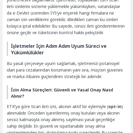
ileti izinlerini sisteme yüklemekle yükümlüyken, vatandaşlar
da e-Devlet üzerinden İYS’ye erişerek hangi firmalara ne
zaman izin verdiklerini görebilir, diledikleri zaman bu izinleri
kolayca iptal edebilirler. Bu sayede, izinsiz ileti gönderimlerinin
önüne geçilir ve tüketicinin kontrol hakkı pekiştirilir.
İşletmeler İçin Adım Adım Uyum Süreci ve
Yükümlülükler
Bu yasal çerçeveye uyum sağlamak, işletmenizi potansiyel
idari para cezalarından korumanın yanı sıra, müşteri güvenini
ve marka itibarını güçlendiren stratejik bir adımdır.
İzin Alma Süreçleri: Güvenli ve Yasal Onay Nasıl
Alınır?
ETK’ya göre ticari ileti izni, alıcının aktif bir eylemiyle (
opt-in
)
alınmalıdır. Önceden işaretlenmiş onay kutuları veya alıcının
sessiz kalmasıyla onay alınmış sayılması yasal geçerliliğe
sahip değildir. En güvenli ve ispatlanabilir onay alma
yöntemlerinden biri, doğrulama kodu süreçleridir. Bu süreçte