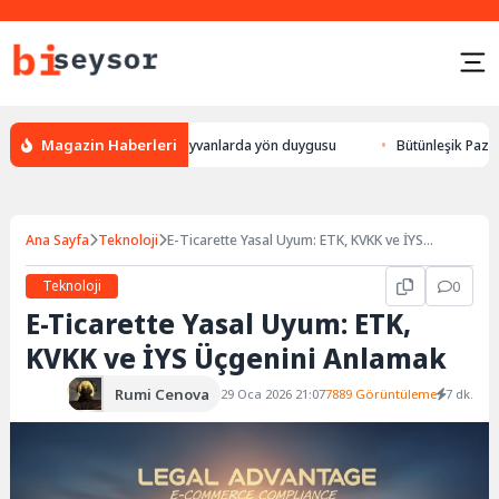
Magazin Haberleri
r, leylek yön bulması, hayvanlarda yön duygusu
Bütünleşik Pazarlama: 
Ana Sayfa
Teknoloji
E-Ticarette Yasal Uyum: ETK, KVKK ve İYS
Üçgenini Anlamak
Teknoloji
0
E-Ticarette Yasal Uyum: ETK,
KVKK ve İYS Üçgenini Anlamak
Rumi Cenova
29 Oca 2026 21:07
7889 Görüntüleme
7 dk.