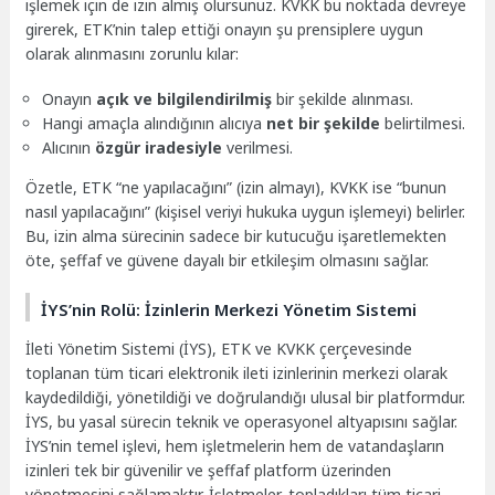
işlemek için de izin almış olursunuz. KVKK bu noktada devreye
girerek, ETK’nin talep ettiği onayın şu prensiplere uygun
olarak alınmasını zorunlu kılar:
Onayın
açık ve bilgilendirilmiş
bir şekilde alınması.
Hangi amaçla alındığının alıcıya
net bir şekilde
belirtilmesi.
Alıcının
özgür iradesiyle
verilmesi.
Özetle, ETK “ne yapılacağını” (izin almayı), KVKK ise “bunun
nasıl yapılacağını” (kişisel veriyi hukuka uygun işlemeyi) belirler.
Bu, izin alma sürecinin sadece bir kutucuğu işaretlemekten
öte, şeffaf ve güvene dayalı bir etkileşim olmasını sağlar.
İYS’nin Rolü: İzinlerin Merkezi Yönetim Sistemi
İleti Yönetim Sistemi (İYS), ETK ve KVKK çerçevesinde
toplanan tüm ticari elektronik ileti izinlerinin merkezi olarak
kaydedildiği, yönetildiği ve doğrulandığı ulusal bir platformdur.
İYS, bu yasal sürecin teknik ve operasyonel altyapısını sağlar.
İYS’nin temel işlevi, hem işletmelerin hem de vatandaşların
izinleri tek bir güvenilir ve şeffaf platform üzerinden
yönetmesini sağlamaktır. İşletmeler, topladıkları tüm ticari