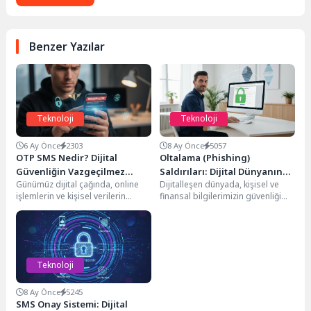
Benzer Yazılar
Teknoloji
Teknoloji
6 Ay Önce
2303
8 Ay Önce
5057
OTP SMS Nedir? Dijital
Oltalama (Phishing)
Güvenliğin Vazgeçilmez
Saldırıları: Dijital Dünyanın
Günümüz dijital çağında, online
Dijitalleşen dünyada, kişisel ve
Kalkanı
Gizli Tehlikesi
işlemlerin ve kişisel verilerin
finansal bilgilerimizin güvenliği
korunması her zamankinden daha
her zamankinden daha kritik hale
kritik bir öneme...
geldi. Ne yazık...
Teknoloji
8 Ay Önce
5245
SMS Onay Sistemi: Dijital