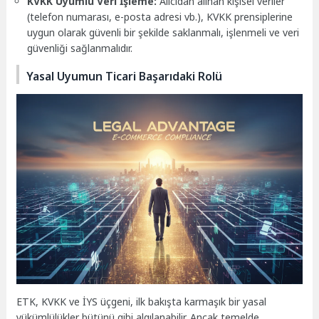
KVKK Uyumlu Veri İşleme:
Alıcıdan alınan kişisel veriler
(telefon numarası, e-posta adresi vb.), KVKK prensiplerine
uygun olarak güvenli bir şekilde saklanmalı, işlenmeli ve veri
güvenliği sağlanmalıdır.
Yasal Uyumun Ticari Başarıdaki Rolü
ETK, KVKK ve İYS üçgeni, ilk bakışta karmaşık bir yasal
yükümlülükler bütünü gibi algılanabilir. Ancak temelde,