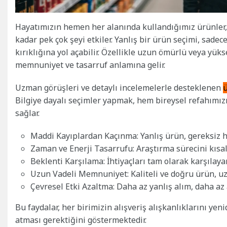
Hayatımızın hemen her alanında kullandığımız ürünler
kadar pek çok şeyi etkiler. Yanlış bir ürün seçimi, sad
kırıklığına yol açabilir. Özellikle uzun ömürlü veya yü
memnuniyet ve tasarruf anlamına gelir.
Uzman görüşleri ve detaylı incelemelerle desteklenen
ü
Bilgiye dayalı seçimler yapmak, hem bireysel refahımız
sağlar.
Maddi Kayıplardan Kaçınma: Yanlış ürün, gereksiz 
Zaman ve Enerji Tasarrufu: Araştırma sürecini kısaltı
Beklenti Karşılama: İhtiyaçları tam olarak karşılay
Uzun Vadeli Memnuniyet: Kaliteli ve doğru ürün, uz
Çevresel Etki Azaltma: Daha az yanlış alım, daha az 
Bu faydalar, her birimizin alışveriş alışkanlıklarını ye
atması gerektiğini göstermektedir.