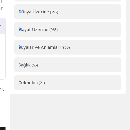
i
r.
Dünya Üzerine
(292)
Hayat Üzerine
(965)
Rüyalar ve Anlamları
(355)
Sağlık
(65)
Teknoloji
(21)
ı,