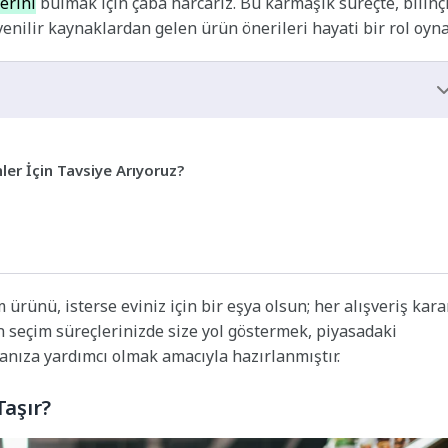
erini
bulmak için çaba harcarız. Bu karmaşık süreçte, bilinçl
ilir kaynaklardan gelen ürün önerileri hayati bir rol oyna
ler İçin Tavsiye Arıyoruz?
m ürünü, isterse eviniz için bir eşya olsun; her alışveriş karar
n seçim süreçlerinizde size yol göstermek, piyasadaki
manıza yardımcı olmak amacıyla hazırlanmıştır.
aşır?