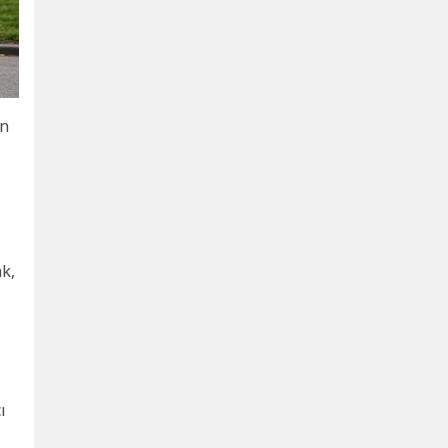
en
k,
ı