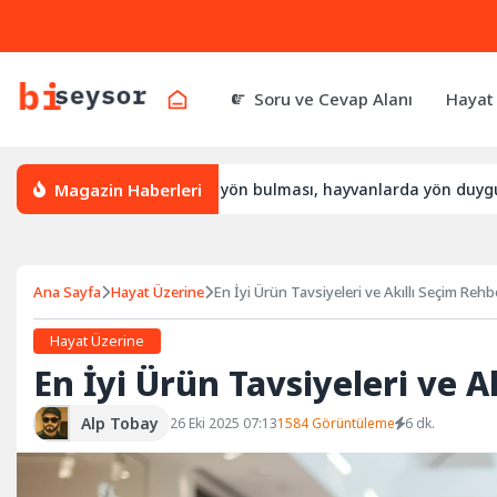
Soru ve Cevap Alanı
Hayat
Magazin Haberleri
l yön bulur, leylek yön bulması, hayvanlarda yön duygusu
Ana Sayfa
Hayat Üzerine
En İyi Ürün Tavsiyeleri ve Akıllı Seçim Rehb
Hayat Üzerine
En İyi Ürün Tavsiyeleri ve A
Alp Tobay
26 Eki 2025 07:13
1584 Görüntüleme
6 dk.