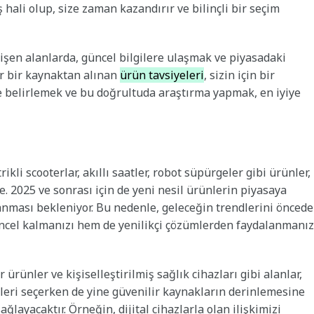
 hali olup, size zaman kazandırır ve bilinçli bir seçim
elişen alanlarda, güncel bilgilere ulaşmak ve piyasadaki
lir bir kaynaktan alınan
ürün tavsiyeleri
, sizin için bir
lde belirlemek ve bu doğrultuda araştırma yapmak, en iyiye
rikli scooterlar, akıllı saatler, robot süpürgeler gibi ürünler,
. 2025 ve sonrası için de yeni nesil ürünlerin piyasaya
anması bekleniyor. Bu nedenle, geleceğin trendlerini önced
cel kalmanızı hem de yenilikçi çözümlerden faydalanmanız
ir ürünler ve kişiselleştirilmiş sağlık cihazları gibi alanlar,
ri seçerken de yine güvenilir kaynakların derinlemesine
layacaktır. Örneğin, dijital cihazlarla olan ilişkimizi