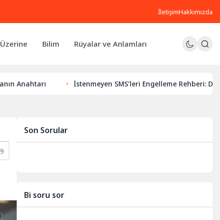
İletişim
Hakkımızda
Üzerine
Bilim
Rüyalar ve Anlamları
rı
İstenmeyen SMS’leri Engelleme Rehberi: Dijital Huzurun
Son Sorular
9
Bi soru sor