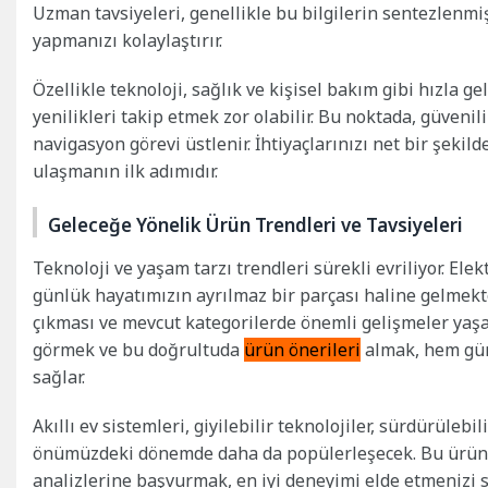
Uzman tavsiyeleri, genellikle bu bilgilerin sentezlenmiş
yapmanızı kolaylaştırır.
Özellikle teknoloji, sağlık ve kişisel bakım gibi hızla g
yenilikleri takip etmek zor olabilir. Bu noktada, güveni
navigasyon görevi üstlenir. İhtiyaçlarınızı net bir şeki
ulaşmanın ilk adımıdır.
Geleceğe Yönelik Ürün Trendleri ve Tavsiyeleri
Teknoloji ve yaşam tarzı trendleri sürekli evriliyor. Elekt
günlük hayatımızın ayrılmaz bir parçası haline gelmekte
çıkması ve mevcut kategorilerde önemli gelişmeler yaş
görmek ve bu doğrultuda
ürün önerileri
almak, hem gün
sağlar.
Akıllı ev sistemleri, giyilebilir teknolojiler, sürdürülebil
önümüzdeki dönemde daha da popülerleşecek. Bu ürünle
analizlerine başvurmak, en iyi deneyimi elde etmenizi sağ