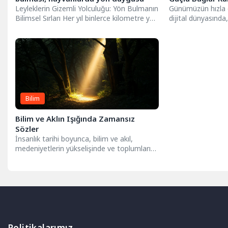
Leyleklerin Gizemli Yolculuğu: Yön Bulmanın
Günümüzün hızla 
Bilimsel Sırları Her yıl binlerce kilometre yol
dijital dünyasında
kat ederek kıtalar...
anlamlı ve kalıcı b
Bilim
Bilim ve Aklın Işığında Zamansız
Sözler
İnsanlık tarihi boyunca, bilim ve akıl,
medeniyetlerin yükselişinde ve toplumların
aydınlanmasında en güçlü meşaleler
olmuştur....
Politikalarımız