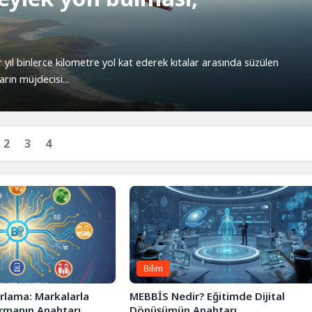
r yıl binlerce kilometre yol kat ederek kıtalar arasında süzülen
rın müjdecisi...
2
3
4
Bilim
rlama: Markalarla
MEBBİS Nedir? Eğitimde Dijital
rmanın Anahtarı
Dönüşümün Anahtarı