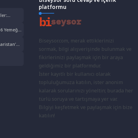
platformu
ler:
6 Yemeği:
t Şöleni
Biseysor.com, merak ettiklerinizi
aristan’a
sormak, bilgi alışverişinde bulunmak ve
olculuk
fikirlerinizi paylaşmak için bir araya
lkeleri:
geldiğimiz bir platformdur.
İster kayıtlı bir kullanıcı olarak
topluluğumuza katılın, ister anonim
kalarak sorularınızı yöneltin; burada her
türlü soruya ve tartışmaya yer var.
Bilgiyi keşfetmek ve paylaşmak için bize
katılın!