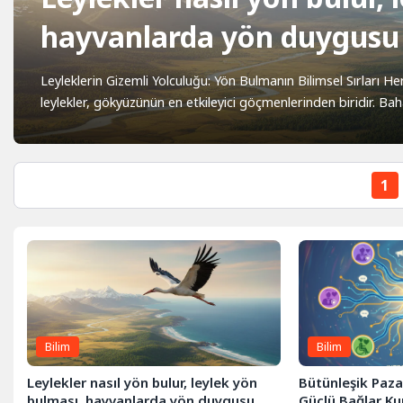
hayvanlarda yön duygusu
Leyleklerin Gizemli Yolculuğu: Yön Bulmanın Bilimsel Sırları He
leylekler, gökyüzünün en etkileyici göçmenlerinden biridir. Baha
1
Bilim
Bilim
Leylekler nasıl yön bulur, leylek yön
Bütünleşik Paza
bulması, hayvanlarda yön duygusu
Güçlü Bağlar Ku