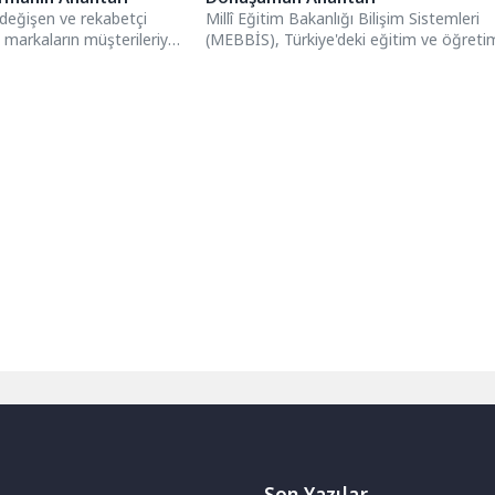
değişen ve rekabetçi
Millî Eğitim Bakanlığı Bilişim Sistemleri
, markaların müşterileriyle
(MEBBİS), Türkiye'deki eğitim ve öğreti
ağlar kurması, başarının...
faaliyetlerinin dijital ortamda verimli bir...
Son Yazılar