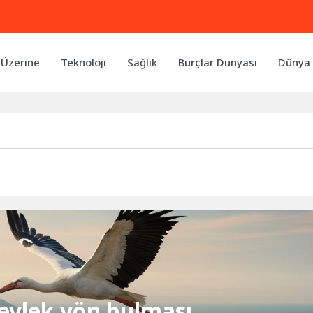
 Üzerine
Teknoloji
Sağlık
Burçlar Dunyasi
Dünya 
 leylek yön bulması,