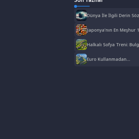
Dünya İle İlgili Derin Söz
Hayatın Anlamı
Japonya’nın En Meşhur 1
Sushi’den Ramen’e Lezze
Halkalı Sofya Treni: Bulg
Keyifli ve Ekonomik Bir Y
Euro Kullanmadan
Gezebileceğiniz Avrupa Ü
Bütçe Dostu Rotalar