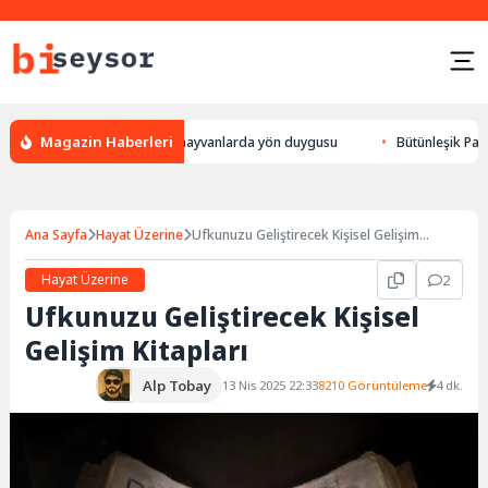
Magazin Haberleri
ulur, leylek yön bulması, hayvanlarda yön duygusu
Bütünleşik Pazarlam
Ana Sayfa
Hayat Üzerine
Ufkunuzu Geliştirecek Kişisel Gelişim
Kitapları
Hayat Üzerine
2
Ufkunuzu Geliştirecek Kişisel
Gelişim Kitapları
Alp Tobay
13 Nis 2025 22:33
8210 Görüntüleme
4 dk.