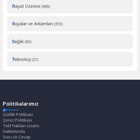
Hayat Üzerine
(965)
Rüyalar ve Anlamları
(355)
Sağlık
(65)
Teknoloji
(21)
Politikalarımız
Gizlilik Politikası
Çerez Politikası
Telif Hakları-Lisans
Hakkımızda
Soru ve Cevap