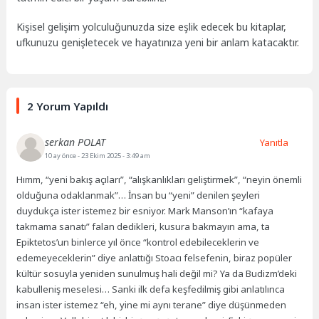
Kişisel gelişim yolculuğunuzda size eşlik edecek bu kitaplar,
ufkunuzu genişletecek ve hayatınıza yeni bir anlam katacaktır.
2 Yorum Yapıldı
serkan POLAT
Yanıtla
10 ay önce
- 23 Ekim 2025 - 3:49 am
Hımm, “yeni bakış açıları”, “alışkanlıkları geliştirmek”, “neyin önemli
olduğuna odaklanmak”… İnsan bu “yeni” denilen şeyleri
duydukça ister istemez bir esniyor. Mark Manson’ın “kafaya
takmama sanatı” falan dedikleri, kusura bakmayın ama, ta
Epiktetos’un binlerce yıl önce “kontrol edebileceklerin ve
edemeyeceklerin” diye anlattığı Stoacı felsefenin, biraz popüler
kültür sosuyla yeniden sunulmuş hali değil mi? Ya da Budizm’deki
kabulleniş meselesi… Sanki ilk defa keşfedilmiş gibi anlatılınca
insan ister istemez “eh, yine mi aynı terane” diye düşünmeden