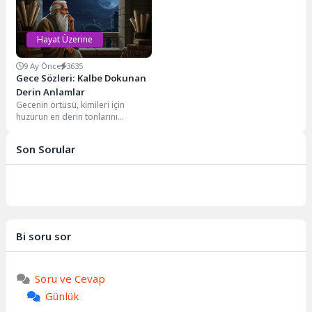
çıkarır....
Hayat Üzerine
9 Ay Önce
3635
Gece Sözleri: Kalbe Dokunan
Derin Anlamlar
Gecenin örtüsü, kimileri için
huzurun en derin tonlarını
sunarken, kimileri içinse ruhun en
ücra köşelerinde...
Son Sorular
Bi soru sor
Soru ve Cevap
Günlük