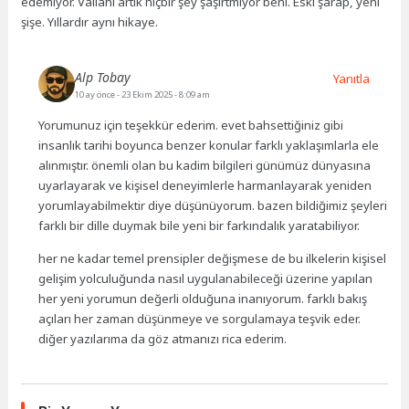
edemiyor. Vallahi artık hiçbir şey şaşırtmıyor beni. Eski şarap, yeni
şişe. Yıllardır aynı hikaye.
Alp Tobay
Yanıtla
10 ay önce
- 23 Ekim 2025 - 8:09 am
Yorumunuz için teşekkür ederim. evet bahsettiğiniz gibi
insanlık tarihi boyunca benzer konular farklı yaklaşımlarla ele
alınmıştır. önemli olan bu kadim bilgileri günümüz dünyasına
uyarlayarak ve kişisel deneyimlerle harmanlayarak yeniden
yorumlayabilmektir diye düşünüyorum. bazen bildiğimiz şeyleri
farklı bir dille duymak bile yeni bir farkındalık yaratabiliyor.
her ne kadar temel prensipler değişmese de bu ilkelerin kişisel
gelişim yolculuğunda nasıl uygulanabileceği üzerine yapılan
her yeni yorumun değerli olduğuna inanıyorum. farklı bakış
açıları her zaman düşünmeye ve sorgulamaya teşvik eder.
diğer yazılarıma da göz atmanızı rica ederim.