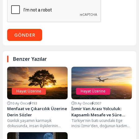
GÖNDER
Benzer Yazılar
Hayat Üzerine
Hayat Üzerine
10 Ay Önce
193
9 Ay Önce
2007
Menfaat ve Çıkarcılık Üzerine
İzmir Van Arası Yolculuk:
Derin Sözler
Kapsamlı Mesafe ve Süre
Günlük yaşamın karmaşık
Türkiye'nin batı ucundaki Ege
Rehberi
dokusunda, insan ilişkilerinin
incisi İzmir'den, doğunun kadim
gerçek yüzünü genellikle menfaat
şehri Van'a uzanan yolculuk,
ve çıkarcılık duyguları açığa
coğrafi ve kültürel...