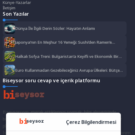
Künye-Yazarlar
İletişim
Son Yazılar
Dünya İle İlgili Derin Sözler: Hayatın Anlamı
Japonya’nın En Meşhur 16 Yemeği: Sushi’den Ramen’e
Lezzet Şöleni
Halkalı Sofya Treni: Bulgaristan’a Keyifli ve Ekonomik Bir
Yolculuk
Euro Kullanmadan Gezebileceğiniz Avrupa Ülkeleri: Bütçe
Dostu Rotalar
Biseysor soru cevap ve içerik platformu
Biseysor.com, merak ettiklerinizi sormak, bilgi alışverişinde
bulunmak ve fikirlerinizi paylaşmak için bir araya geldiğimiz bir
Çerez Bilgilendirmesi
platformdur.
İster kayıtlı bir kullanıcı olarak topluluğumuza katılın, ister anonim