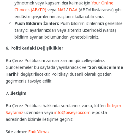
yönetmek veya kapsam dışı kalmak için
Your Online
Choices (AB/TR)
veya
NAI
/
DAA
(ABD/Uluslararası) gibi
endüstri girişimlerinin araçlarını kullanabilirsiniz.
Push Bildirim İzinleri:
Push bildirim izinlerinizi genellikle
tarayıcı ayarlarınızdan veya sitemiz üzerindeki (varsa)
bildirim ayarları bölümünden yönetebilirsiniz.
6. Politikadaki Değişiklikler
Bu Çerez Politikasını zaman zaman güncelleyebiliriz.
Güncellemeler bu sayfada yayınlanacak ve “
Son Güncelleme
Tarihi
” değiştirilecektir. Politikayı düzenli olarak gözden
geçirmeniz tavsiye edilir.
7. İletişim
Bu Çerez Politikası hakkında sorularınız varsa, lütfen
İletişim
Sayfamız
üzerinden veya
info@biseysor.com
e-posta
adresinden bizimle iletişime geçiniz.
Site admin:
Faik Yılmaz