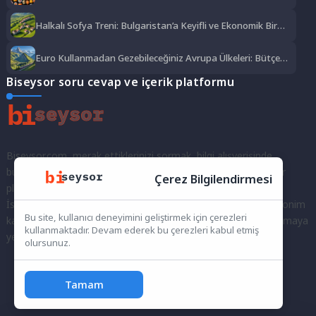
Lezzet Şöleni
Halkalı Sofya Treni: Bulgaristan’a Keyifli ve Ekonomik Bir
Yolculuk
Euro Kullanmadan Gezebileceğiniz Avrupa Ülkeleri: Bütçe
Dostu Rotalar
Biseysor soru cevap ve içerik platformu
Biseysor.com, merak ettiklerinizi sormak, bilgi alışverişinde
bulunmak ve fikirlerinizi paylaşmak için bir araya geldiğimiz bir
Çerez Bilgilendirmesi
platformdur.
İster kayıtlı bir kullanıcı olarak topluluğumuza katılın, ister anonim
Bu site, kullanıcı deneyimini geliştirmek için çerezleri
kalarak sorularınızı yöneltin; burada her türlü soruya ve tartışmaya
kullanmaktadır. Devam ederek bu çerezleri kabul etmiş
yer var. Bilgiyi keşfetmek ve paylaşmak için bize katılın!
olursunuz.
Tamam