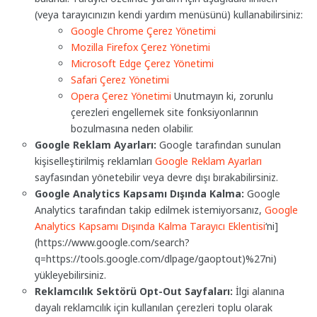
(veya tarayıcınızın kendi yardım menüsünü) kullanabilirsiniz:
Google Chrome Çerez Yönetimi
Mozilla Firefox Çerez Yönetimi
Microsoft Edge Çerez Yönetimi
Safari Çerez Yönetimi
Opera Çerez Yönetimi
Unutmayın ki, zorunlu
çerezleri engellemek site fonksiyonlarının
bozulmasına neden olabilir.
Google Reklam Ayarları:
Google tarafından sunulan
kişiselleştirilmiş reklamları
Google Reklam Ayarları
sayfasından yönetebilir veya devre dışı bırakabilirsiniz.
Google Analytics Kapsamı Dışında Kalma:
Google
Analytics tarafından takip edilmek istemiyorsanız,
Google
Analytics Kapsamı Dışında Kalma Tarayıcı Eklentisi
‘ni]
(https://www.google.com/search?
q=https://tools.google.com/dlpage/gaoptout)%27ni)
yükleyebilirsiniz.
Reklamcılık Sektörü Opt-Out Sayfaları:
İlgi alanına
dayalı reklamcılık için kullanılan çerezleri toplu olarak