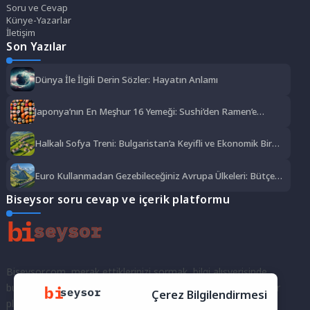
Soru ve Cevap
Künye-Yazarlar
İletişim
Son Yazılar
Dünya İle İlgili Derin Sözler: Hayatın Anlamı
Japonya’nın En Meşhur 16 Yemeği: Sushi’den Ramen’e
Lezzet Şöleni
Halkalı Sofya Treni: Bulgaristan’a Keyifli ve Ekonomik Bir
Yolculuk
Euro Kullanmadan Gezebileceğiniz Avrupa Ülkeleri: Bütçe
Dostu Rotalar
Biseysor soru cevap ve içerik platformu
Biseysor.com, merak ettiklerinizi sormak, bilgi alışverişinde
bulunmak ve fikirlerinizi paylaşmak için bir araya geldiğimiz bir
Çerez Bilgilendirmesi
platformdur.