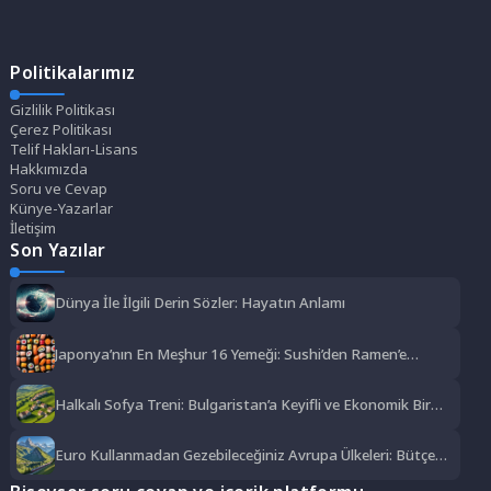
Politikalarımız
Gizlilik Politikası
Çerez Politikası
Telif Hakları-Lisans
Hakkımızda
Soru ve Cevap
Künye-Yazarlar
İletişim
Son Yazılar
Dünya İle İlgili Derin Sözler: Hayatın Anlamı
Japonya’nın En Meşhur 16 Yemeği: Sushi’den Ramen’e
Lezzet Şöleni
Halkalı Sofya Treni: Bulgaristan’a Keyifli ve Ekonomik Bir
Yolculuk
Euro Kullanmadan Gezebileceğiniz Avrupa Ülkeleri: Bütçe
Dostu Rotalar