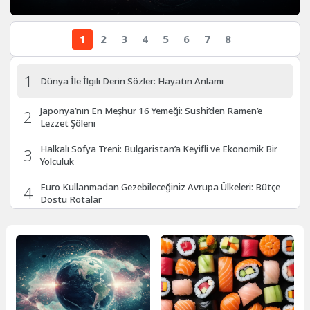
1
2
3
4
5
6
7
8
1
Dünya İle İlgili Derin Sözler: Hayatın Anlamı
Japonya’nın En Meşhur 16 Yemeği: Sushi’den Ramen’e
2
Lezzet Şöleni
Halkalı Sofya Treni: Bulgaristan’a Keyifli ve Ekonomik Bir
3
Yolculuk
Euro Kullanmadan Gezebileceğiniz Avrupa Ülkeleri: Bütçe
4
Dostu Rotalar
Baharın Renkleri: Türkiye ve Dünyada Keşfedilmeyi
5
Bekleyen 10 Rota
6
Sakız Adası Gezi Rehberi: Masalsı Köyler ve Eşsiz Plajlar
Doğa Yürüyüşü Sırt Çantası Nasıl Hazırlanır? İpuçları ve
7
Tavsiyeler