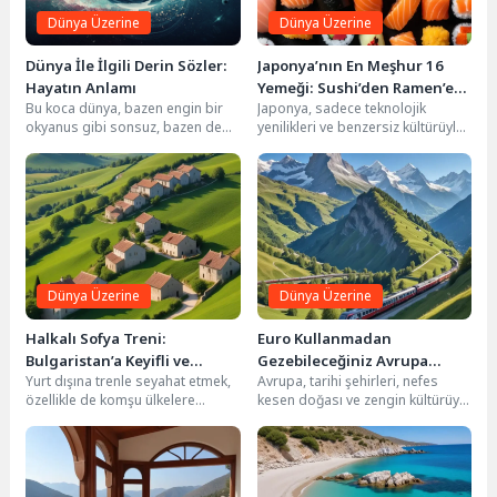
Dünya Üzerine
Dünya Üzerine
2024 Yaz Tatili Rotaları: En Popüler Lokasyonlar ve Otel
8
Önerileri
Dünya İle İlgili Derin Sözler:
Japonya’nın En Meşhur 16
Hayatın Anlamı
Yemeği: Sushi’den Ramen’e
Bu koca dünya, bazen engin bir
Japonya, sadece teknolojik
Lezzet Şöleni
okyanus gibi sonsuz, bazen de
yenilikleri ve benzersiz kültürüyle
avucumuzdaki bir kum tanesi...
değil, aynı zamanda dünya
çapında ün kazanmış mutfağıyla...
Dünya Üzerine
Dünya Üzerine
Halkalı Sofya Treni:
Euro Kullanmadan
Bulgaristan’a Keyifli ve
Gezebileceğiniz Avrupa
Yurt dışına trenle seyahat etmek,
Avrupa, tarihi şehirleri, nefes
Ekonomik Bir Yolculuk
Ülkeleri: Bütçe Dostu Rotalar
özellikle de komşu ülkelere
kesen doğası ve zengin kültürüyle
gitmek, son yıllarda popülerliği
her gezginin hayallerini süsleyen
artan bir...
bir kıta....