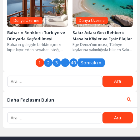
Dünya Üzerine
Dünya Üzerine
Baharın Renkleri: Türkiye ve
Sakız Adası Gezi Rehberi:
Dünyada Keşfedilmeyi
Masalsı Köyler ve Eşsiz Plajlar
Baharın gelişiyle birlikte içimizi
Ege Denizi'nin incisi, Türkiye
Bekleyen 10 Rota
kıpır kıpır eden seyahat isteği,
kıyılarına yakınlığıyla bilinen Sakız
keşfedilmeyi bekleyen birbirinden
Adası, ziyaretçilerine unutulmaz
güzel rotaların hayalini...
bir deneyim sunuyor. Sakız...
1
2
3
…
49
Sonraki »
Daha Fazlasını Bulun