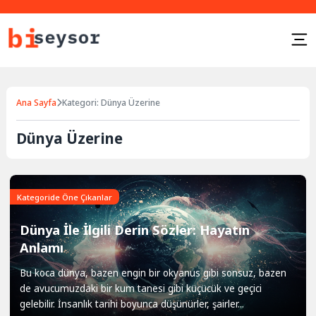
Ana Sayfa
Kategori: Dünya Üzerine
Dünya Üzerine
Kategoride Öne Çıkanlar
Dünya İle İlgili Derin Sözler: Hayatın
Anlamı
Bu koca dünya, bazen engin bir okyanus gibi sonsuz, bazen
de avucumuzdaki bir kum tanesi gibi küçücük ve geçici
gelebilir. İnsanlık tarihi boyunca düşünürler, şairler...