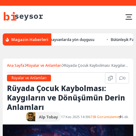
Magazin Haberleri
lur, leylek yön bulması, hayvanlarda yön duygusu
Bütünleşik Pazarlama
Ana Sayfa
Rüyalar ve Anlamları
Rüyada Çocuk Kaybolması: Kaygıların
ve Dönüşümün Derin Anlamları
Rüyalar ve Anlamları
0
Rüyada Çocuk Kaybolması:
Kaygıların ve Dönüşümün Derin
Anlamları
Alp Tobay
17 Kas 2025 14:30
6738 Görüntüleme
6 dk.