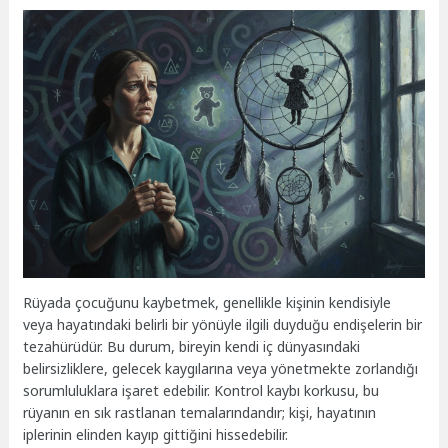
Rüyada çocuğunu kaybetmek, genellikle kişinin kendisiyle
veya hayatındaki belirli bir yönüyle ilgili duyduğu endişelerin bir
tezahürüdür. Bu durum, bireyin kendi iç dünyasındaki
belirsizliklere, gelecek kaygılarına veya yönetmekte zorlandığı
sorumluluklara işaret edebilir. Kontrol kaybı korkusu, bu
rüyanın en sık rastlanan temalarındandır; kişi, hayatının
iplerinin elinden kayıp gittiğini hissedebilir.