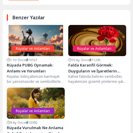
Benzer Yazılar
Rüyalar ve Anlamları
Rüyalar ve Anlamları
1 Yıl Önce
10167
10 Ay Önce
11245
Rüyada PUBG Oynamak:
Falda Karanfil Görmek:
Anlamı ve Yorumları
Duyguların ve İşaretlerin
Rüyalar, bilinçaltımızın karmaşık
Kahve falında beliren semboller,
Derin Anlamı
bir yansımasıdır ve sembollerle
hayatımızın gizemli yönlerine ışık
dolu gizemli mesajlar taşırlar.
tutan, bazen de iç dünyamızla
Rüyada PUBG oynamak da,...
yüzleşmemizi sağlayan...
Rüyalar ve Anlamları
9 Ay Önce
10390
Rüyada Vurulmak Ne Anlama