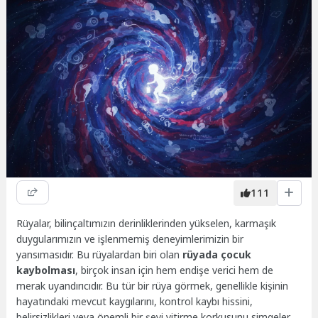
111
Rüyalar, bilinçaltımızın derinliklerinden yükselen, karmaşık
duygularımızın ve işlenmemiş deneyimlerimizin bir
yansımasıdır. Bu rüyalardan biri olan
rüyada çocuk
kaybolması
, birçok insan için hem endişe verici hem de
merak uyandırıcıdır. Bu tür bir rüya görmek, genellikle kişinin
hayatındaki mevcut kaygılarını, kontrol kaybı hissini,
belirsizlikleri veya önemli bir şeyi yitirme korkusunu simgeler.