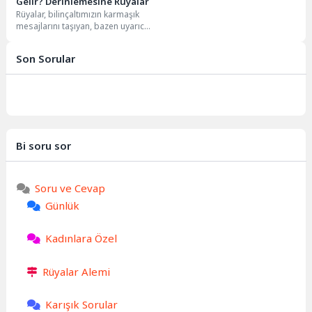
Gelir? Derinlemesine Rüyalar
Rüyalar, bilinçaltımızın karmaşık
mesajlarını taşıyan, bazen uyarıcı,
bazen yol gösterici, bazen de
içsel çatışmalarımızın bir...
Son Sorular
Bi soru sor
Soru ve Cevap
Günlük
Kadınlara Özel
Rüyalar Alemi
Karışık Sorular