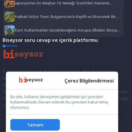
Japonya’nın En Meşhur 16 Yemeği: Sushi’den Ramen’e
Lezzet Şöleni
Halkalı Sofya Treni: Bulgaristan’a Keyifli ve Ekonomik Bir
Yolculuk
Euro Kullanmadan Gezebileceğiniz Avrupa Ülkeleri: Bütçe
Dostu Rotalar
Biseysor soru cevap ve içerik platformu
Biseysor.com, merak ettiklerinizi sormak, bilgi alışverişinde
bulunmak ve fikirlerinizi paylaşmak için bir araya geldiğimiz bir
Çerez Bilgilendirmesi
platformdur.
İster kayıtlı bir kullanıcı olarak topluluğumuza katılın, ister anonim
Bu site, kullanıcı deneyimini geliştirmek için çerezleri
kalarak sorularınızı yöneltin; burada her türlü soruya ve tartışmaya
kullanmaktadır. Devam ederek bu çerezleri kabul etmiş
yer var. Bilgiyi keşfetmek ve paylaşmak için bize katılın!
olursunuz.
Tamam