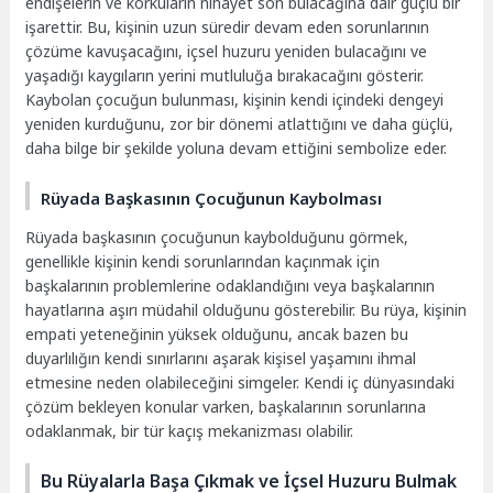
endişelerin ve korkuların nihayet son bulacağına dair güçlü bir
işarettir. Bu, kişinin uzun süredir devam eden sorunlarının
çözüme kavuşacağını, içsel huzuru yeniden bulacağını ve
yaşadığı kaygıların yerini mutluluğa bırakacağını gösterir.
Kaybolan çocuğun bulunması, kişinin kendi içindeki dengeyi
yeniden kurduğunu, zor bir dönemi atlattığını ve daha güçlü,
daha bilge bir şekilde yoluna devam ettiğini sembolize eder.
Rüyada Başkasının Çocuğunun Kaybolması
Rüyada başkasının çocuğunun kaybolduğunu görmek,
genellikle kişinin kendi sorunlarından kaçınmak için
başkalarının problemlerine odaklandığını veya başkalarının
hayatlarına aşırı müdahil olduğunu gösterebilir. Bu rüya, kişinin
empati yeteneğinin yüksek olduğunu, ancak bazen bu
duyarlılığın kendi sınırlarını aşarak kişisel yaşamını ihmal
etmesine neden olabileceğini simgeler. Kendi iç dünyasındaki
çözüm bekleyen konular varken, başkalarının sorunlarına
odaklanmak, bir tür kaçış mekanizması olabilir.
Bu Rüyalarla Başa Çıkmak ve İçsel Huzuru Bulmak