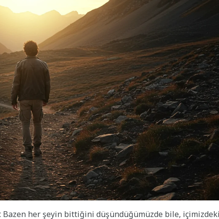
ır. Bazen her şeyin bittiğini düşündüğümüzde bile, içimizdek