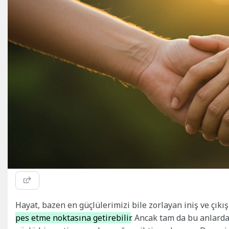
Hayat, bazen en güçlülerimizi bile zorlayan iniş ve çıkışl
pes etme noktasına getirebilir
. Ancak tam da bu anlard