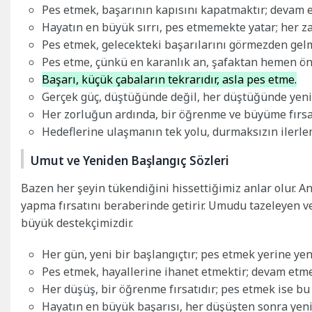
Pes etmek, başarının kapısını kapatmaktır; devam e
Hayatın en büyük sırrı, pes etmemekte yatar; her z
Pes etmek, gelecekteki başarılarını görmezden gelm
Pes etme, çünkü en karanlık an, şafaktan hemen önc
Başarı, küçük çabaların tekrarıdır, asla pes etme.
Gerçek güç, düştüğünde değil, her düştüğünde yeni
Her zorluğun ardında, bir öğrenme ve büyüme fırsatı
Hedeflerine ulaşmanın tek yolu, durmaksızın ilerlem
Umut ve Yeniden Başlangıç Sözleri
Bazen her şeyin tükendiğini hissettiğimiz anlar olur. An
yapma fırsatını beraberinde getirir. Umudu tazeleyen ve
büyük destekçimizdir.
Her gün, yeni bir başlangıçtır; pes etmek yerine yen
Pes etmek, hayallerine ihanet etmektir; devam etmek
Her düşüş, bir öğrenme fırsatıdır; pes etmek ise bu f
Hayatın en büyük başarısı, her düşüşten sonra yeni