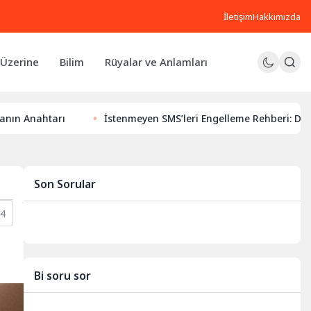
İletişim
Hakkımızda
Üzerine
Bilim
Rüyalar ve Anlamları
tarı
İstenmeyen SMS’leri Engelleme Rehberi: Dijital Huzur
Son Sorular
14
Bi soru sor