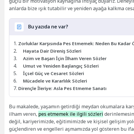
güçlü bir motivasyon kaynağına ihtiyaç duyarız. Deneyiml
anlarda bize ışık tutabilir ve yeniden ayağa kalkma cesar
Bu yazıda ne var?
Zorluklar Karşısında Pes Etmemek: Neden Bu Kadar 
Hayata Dair Direniş Sözleri
Azim ve Başarı İçin İlham Veren Sözler
Umut ve Yeniden Başlangıç Sözleri
İçsel Güç ve Cesaret Sözleri
Mücadele ve Kararlılık Sözleri
Dirençle İleriye: Asla Pes Etmeme Sanatı
Bu makalede, yaşamın getirdiği meydan okumalara karş
ilham veren,
pes etmemek ile ilgili sözleri
derinlemesine
değil, kariyerimizde, eğitimimizde ve kişisel gelişim yo
güçlendiren ve engelleri aşmamızda yol gösteren bu if