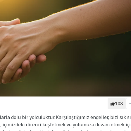
108
arla dolu bir yolculuktur. Karşılaştığımız engeller, bizi sık s
a, içimizdeki direnci keşfetmek ve yolumuza devam etmek iç