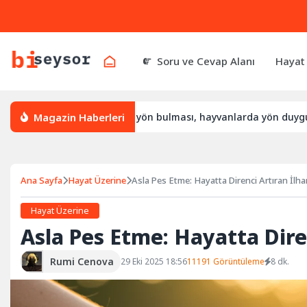
Soru ve Cevap Alanı
Hayat
Magazin Haberleri
sıl yön bulur, leylek yön bulması, hayvanlarda yön duygusu
Ana Sayfa
Hayat Üzerine
Asla Pes Etme: Hayatta Direnci Artıran İlha
Hayat Üzerine
Asla Pes Etme: Hayatta Dire
Rumi Cenova
29 Eki 2025 18:56
11191 Görüntüleme
8 dk.