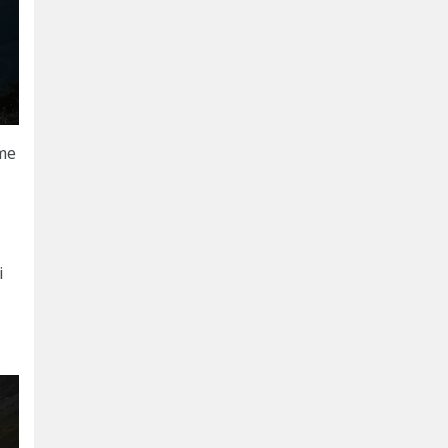
nme
i