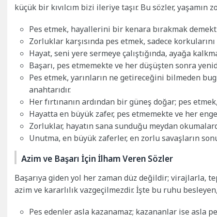
küçük bir kıvılcım bizi ileriye taşır. Bu sözler, yaşamın
Pes etmek, hayallerini bir kenara bırakmak demektir; 
Zorluklar karşısında pes etmek, sadece korkularını 
Hayat, seni yere sermeye çalıştığında, ayağa kalkm
Başarı, pes etmemekte ve her düşüşten sonra yenid
Pes etmek, yarınların ne getireceğini bilmeden bug
anahtarıdır.
Her fırtınanın ardından bir güneş doğar; pes etmek
Hayatta en büyük zafer, pes etmemekte ve her engel
Zorluklar, hayatın sana sunduğu meydan okumalardı
Unutma, en büyük zaferler, en zorlu savaşların sonu
Azim ve Başarı İçin İlham Veren Sözler
Başarıya giden yol her zaman düz değildir; virajlarla, te
azim ve kararlılık vazgeçilmezdir. İşte bu ruhu besleye
Pes edenler asla kazanamaz; kazananlar ise asla pe