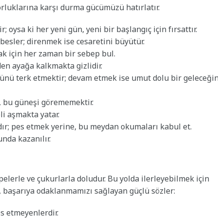
 zorluklarına karşı durma gücümüzü hatırlatır.
oysa ki her yeni gün, yeni bir başlangıç için fırsattır.
besler; direnmek ise cesaretini büyütür.
ak için her zaman bir sebep bul.
en ayağa kalkmakta gizlidir.
ünü terk etmektir; devam etmek ise umut dolu bir geleceği
, bu güneşi görememektir.
i aşmakta yatar.
r; pes etmek yerine, bu meydan okumaları kabul et.
nda kazanılır.
pelerle ve çukurlarla doludur. Bu yolda ilerleyebilmek için
n, başarıya odaklanmamızı sağlayan güçlü sözler:
s etmeyenlerdir.