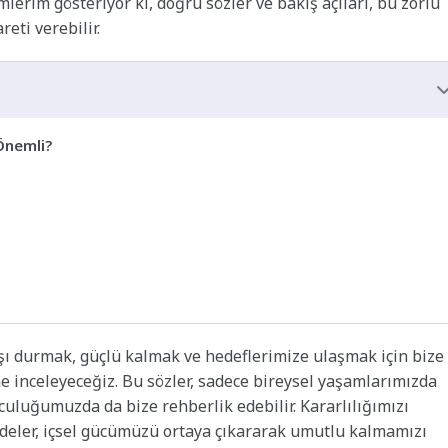
erim gösteriyor ki, doğru sözler ve bakış açıları, bu zorlu
eti verebilir.
Önemli?
ı durmak, güçlü kalmak ve hedeflerimize ulaşmak için bize
 inceleyeceğiz. Bu sözler, sadece bireysel yaşamlarımızda
lculuğumuzda da bize rehberlik edebilir. Kararlılığımızı
adeler, içsel gücümüzü ortaya çıkararak umutlu kalmamızı