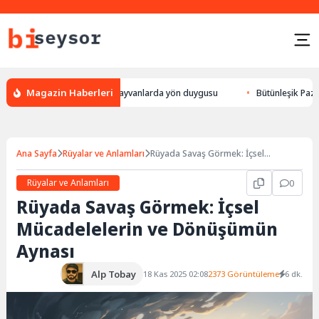
Magazin Haberleri
ur, leylek yön bulması, hayvanlarda yön duygusu
Bütünleşik Pazarlama:
Ana Sayfa
Rüyalar ve Anlamları
Rüyada Savaş Görmek: İçsel
Mücadelelerin ve Dönüşümün Aynası
Rüyalar ve Anlamları
0
Rüyada Savaş Görmek: İçsel
Mücadelelerin ve Dönüşümün
Aynası
Alp Tobay
18 Kas 2025 02:08
2373 Görüntüleme
6 dk.