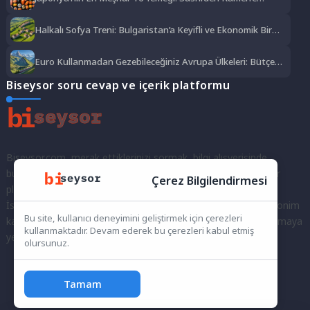
Lezzet Şöleni
Halkalı Sofya Treni: Bulgaristan’a Keyifli ve Ekonomik Bir
Yolculuk
Euro Kullanmadan Gezebileceğiniz Avrupa Ülkeleri: Bütçe
Dostu Rotalar
Biseysor soru cevap ve içerik platformu
Biseysor.com, merak ettiklerinizi sormak, bilgi alışverişinde
bulunmak ve fikirlerinizi paylaşmak için bir araya geldiğimiz bir
Çerez Bilgilendirmesi
platformdur.
İster kayıtlı bir kullanıcı olarak topluluğumuza katılın, ister anonim
Bu site, kullanıcı deneyimini geliştirmek için çerezleri
kalarak sorularınızı yöneltin; burada her türlü soruya ve tartışmaya
kullanmaktadır. Devam ederek bu çerezleri kabul etmiş
yer var. Bilgiyi keşfetmek ve paylaşmak için bize katılın!
olursunuz.
Tamam