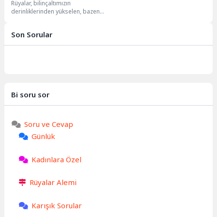
Rüyalar, bilinçaltımızın
Sembolleri
derinliklerinden yükselen, bazen
karmaşık, bazen de sezgisel
mesajlarla dolu bir dünyadır.
Son Sorular
Saçlar, pek...
Bi soru sor
Soru ve Cevap
Günlük
Kadınlara Özel
Rüyalar Alemi
Karışık Sorular