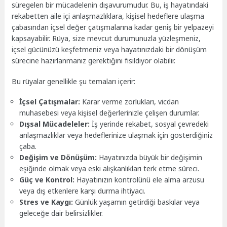
süregelen bir mücadelenin dışavurumudur. Bu, iş hayatındaki
rekabetten aile içi anlaşmazlıklara, kişisel hedeflere ulaşma
çabasından içsel değer çatışmalarına kadar geniş bir yelpazeyi
kapsayabilir. Rüya, size mevcut durumunuzla yüzleşmeniz,
içsel gücünüzü keşfetmeniz veya hayatınızdaki bir dönüşüm
sürecine hazırlanmanız gerektiğini fısıldıyor olabilir.
Bu rüyalar genellikle şu temaları içerir:
İçsel Çatışmalar:
Karar verme zorlukları, vicdan
muhasebesi veya kişisel değerlerinizle çelişen durumlar.
Dışsal Mücadeleler:
İş yerinde rekabet, sosyal çevredeki
anlaşmazlıklar veya hedeflerinize ulaşmak için gösterdiğiniz
çaba.
Değişim ve Dönüşüm:
Hayatınızda büyük bir değişimin
eşiğinde olmak veya eski alışkanlıkları terk etme süreci.
Güç ve Kontrol:
Hayatınızın kontrolünü ele alma arzusu
veya dış etkenlere karşı durma ihtiyacı.
Stres ve Kaygı:
Günlük yaşamın getirdiği baskılar veya
geleceğe dair belirsizlikler.