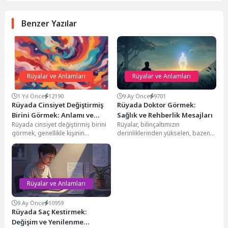
Benzer Yazılar
Rüyalar ve Anlamları
Rüyalar ve Anlamları
1 Yıl Önce
12190
9 Ay Önce
9701
Rüyada Cinsiyet Değiştirmiş
Rüyada Doktor Görmek:
Birini Görmek: Anlamı ve
Sağlık ve Rehberlik Mesajları
Rüyada cinsiyet değiştirmiş birini
Rüyalar, bilinçaltımızın
Yorumları
görmek, genellikle kişinin
derinliklerinden yükselen, bazen
hayatında **cesaretlendirici bir
karmaşık bazen de şaşırtıcı
etkiye** sahip birinin varlığına
mesajlar taşır. Bu mesajlardan biri
işaret...
de...
Rüyalar ve Anlamları
9 Ay Önce
10959
Rüyada Saç Kestirmek:
Değişim ve Yenilenme