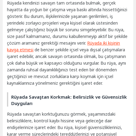
Rüyada kendinizi savaşın tam ortasında bulmak, gerçek
hayatta da yoğun bir çatışma veya baskı altında hissettiğinizi
gösterir. Bu durum, ilişkilerinizde yaşanan gerilimleri, iş
yerindeki zorlayıcı projeleri veya kişisel olarak üstesinden
gelmeye çalıştığınız büyük bir sorunu simgeleyebilir. Bu rüya,
size pasif kalmamanız, durumu kabullenmeyip aktif bir şekilde
çözüm aramanız gerektiği mesajını verir.
Rüyada iki kişinin
kavga etmesi
de benzer şekilde içsel veya dışsal çatışmalara
işaret edebilir, ancak savaşın ortasında olmak, bu çatışmanın
çok daha büyük ve kapsayıcı olduğunu vurgular. Bu rüya, aynı
zamanda ruhsal dayanıklılığınızı test eden bir dönemden
geçtiğinizi ve mevcut zorluklara karşı koymak için içsel
kaynaklarınıza yönelmeniz gerektiğini işaret eder.
Rüyada Savaştan Korkmak: Belirsizlik ve Güvensizlik
Duyguları
Rüyada savaştan korktuğunuzu görmek, yaşamınızdaki
belirsizliklere, kontrol kaybı hissine veya geleceğe dair
endişelerinize işaret eder. Bu rüya, kişisel güvensizliklerinizi,
karar verme süreçlerindeki tereddütlerinizi ve potansiyel