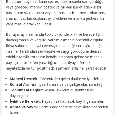
Bu durum, rüya sahibinin çevresindeki insanlardan gördüğü
veya göreceği manevi destek ve iyilikleri işaret edebilir. Bir
başkasının sizin adınıza veya bir başkası için mevlit okutması,
sizin için yapılan duaların, iyi dileklerin ve manevi jestlerin bir
yansıması olarak kabul edilir.
Bu rüya, aynı zamanda topluluk içinde birlik ve beraberliğin,
dayanışmanın ve karşılıklı yardımlaşmanın önemini vurgular.
Rüya sahibinin sosyal çevresiyle olan bağlarının güçlendiğine,
insanlar tarafından sevildiğine ve saygı gördüğüne delalet
edebilir. Mevlit töreninin kendisi bir araya gelme ve manevi
paylaşım atmosferi yarattığı için, bu rüyayı görmek,
hayatınızda bu tür pozitif etkileşimlerin artışına işaret edebilir.
Manevi Destek:
Çevrenizden gelen dualar ve iyi dilekler.
Ruhsal Arınma:
İçsel huzura ve dinginliğe ulaşma isteği.
Toplumsal Bağlar:
Sosyal ilişkilerin güçlenmesi ve
dayanışma.
İyilik ve Bereket:
Hayatınıza katılacak hayırlı gelişmeler.
Anma ve Saygı:
Geçmiş değerlere ve sevdiklere gösterilen
özen.