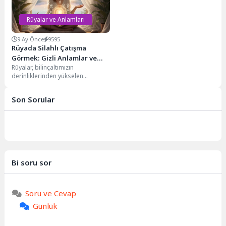
Rüyalar ve Anlamları
9 Ay Önce
9595
Rüyada Silahlı Çatışma
Görmek: Gizli Anlamlar ve
Rüyalar, bilinçaltımızın
Yorumlar
derinliklerinden yükselen
mesajlar ve sembollerle doludur.
Rüyada silahlı çatışma görmek de
Son Sorular
bu güçlü...
Bi soru sor
Soru ve Cevap
Günlük