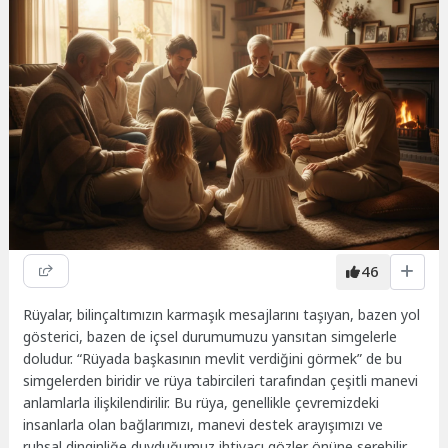
46
Rüyalar, bilinçaltımızın karmaşık mesajlarını taşıyan, bazen yol
gösterici, bazen de içsel durumumuzu yansıtan simgelerle
doludur. “Rüyada başkasının mevlit verdiğini görmek” de bu
simgelerden biridir ve rüya tabircileri tarafından çeşitli manevi
anlamlarla ilişkilendirilir. Bu rüya, genellikle çevremizdeki
insanlarla olan bağlarımızı, manevi destek arayışımızı ve
ruhsal dinginliğe duyduğumuz ihtiyacı gözler önüne serebilir.