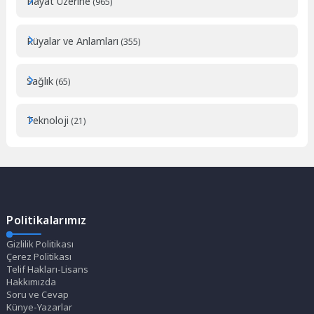
Hayat Üzerine
(965)
Rüyalar ve Anlamları
(355)
Sağlık
(65)
Teknoloji
(21)
Politikalarımız
Gizlilik Politikası
Çerez Politikası
Telif Hakları-Lisans
Hakkımızda
Soru ve Cevap
Künye-Yazarlar