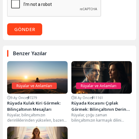
GÖNDER
Benzer Yazılar
Rüyalar ve Anlamları
Rüyalar ve Anlamları
9 Ay Önce
7279
8 Ay Önce
11161
Rüyada Kulak Kiri Görmek:
Rüyada Kocasını Çıplak
Bilinçaltının Mesajları
Görmek: Bilinçaltının Derin
Rüyalar, bilinçaltımızın
Rüyalar, çoğu zaman
Mesajları
derinliklerinden yükselen, bazen
bilinçaltımızın karmaşık dilini
karmaşık, bazen de şaşırtıcı
konuşur ve bize iç dünyamız,
mesajlar taşır. Bu mesajları doğru
ilişkilerimiz ve yaşadığımız
yorumlamak,...
deneyimler...