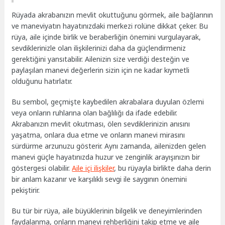
Rüyada akrabanızın mevlit okuttuğunu görmek, aile bağlarının
ve maneviyatın hayatınızdaki merkezi rolüne dikkat çeker. Bu
rüya, aile içinde birlik ve beraberliğin önemini vurgulayarak,
sevdiklerinizle olan ilişkilerinizi daha da güçlendirmeniz
gerektiğini yansıtabilir. Ailenizin size verdiği desteğin ve
paylaşılan manevi değerlerin sizin için ne kadar kıymetli
olduğunu hatırlatır.
Bu sembol, geçmişte kaybedilen akrabalara duyulan özlemi
veya onların ruhlarına olan bağlılığı da ifade edebilir.
Akrabanızın mevlit okutması, ölen sevdiklerinizin anısını
yaşatma, onlara dua etme ve onların manevi mirasını
sürdürme arzunuzu gösterir. Aynı zamanda, ailenizden gelen
manevi güçle hayatınızda huzur ve zenginlik arayışınızın bir
göstergesi olabilir.
Aile içi ilişkiler
, bu rüyayla birlikte daha derin
bir anlam kazanır ve karşılıklı sevgi ile saygının önemini
pekiştirir.
Bu tür bir rüya, aile büyüklerinin bilgelik ve deneyimlerinden
faydalanma, onların manevi rehberliğini takip etme ve aile