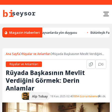
Magazin Haberleri
ur, leylek yön bulması, hayvanlarda yön duygusu
Bütünleşik Pazarlama:
Ana Sayfa
Rüyalar ve Anlamları
Rüyada Başkasının Mevlit Verdiğini
Görmek: Derin Anlamlar
Rüyalar ve Anlamları
0
Rüyada Başkasının Mevlit
Verdiğini Görmek: Derin
Anlamlar
Alp Tobay
18 Kas 2025 02:40
9994 Görüntüleme
6 dk.