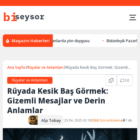
Magazin Haberleri
eylek yön bulması, hayvanlarda yön duygusu
Bütünleşik Pazarlama: Mark
Ana Sayfa
Rüyalar ve Anlamları
Rüyada Kesik Baş Görmek: Gizemli
Mesajlar ve Derin Anlamlar
Rüyalar ve Anlamları
10
Rüyada Kesik Baş Görmek:
Gizemli Mesajlar ve Derin
Anlamlar
Alp Tobay
25 Eki 2025 02:18
2068 Görüntüleme
7 dk.