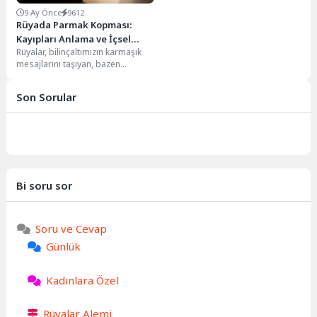
9 Ay Önce
9612
Rüyada Parmak Kopması:
Kayıpları Anlama ve İçsel
Rüyalar, bilinçaltımızın karmaşık
Gücü Keşfetme
mesajlarını taşıyan, bazen
şaşırtıcı, bazen de rahatsız edici
imgelerle dolu birer ayna...
Son Sorular
Bi soru sor
Soru ve Cevap
Günlük
Kadınlara Özel
Rüyalar Alemi