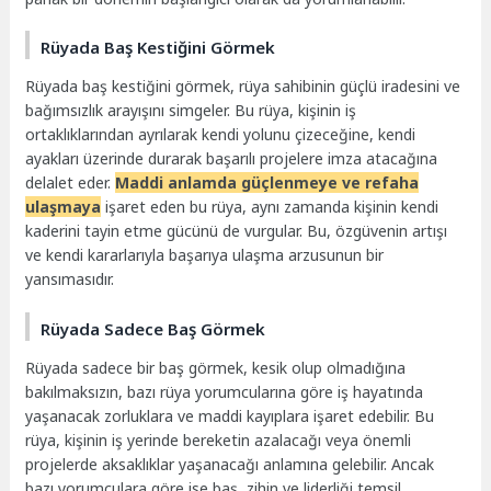
Rüyada Baş Kestiğini Görmek
Rüyada baş kestiğini görmek, rüya sahibinin güçlü iradesini ve
bağımsızlık arayışını simgeler. Bu rüya, kişinin iş
ortaklıklarından ayrılarak kendi yolunu çizeceğine, kendi
ayakları üzerinde durarak başarılı projelere imza atacağına
delalet eder.
Maddi anlamda güçlenmeye ve refaha
ulaşmaya
işaret eden bu rüya, aynı zamanda kişinin kendi
kaderini tayin etme gücünü de vurgular. Bu, özgüvenin artışı
ve kendi kararlarıyla başarıya ulaşma arzusunun bir
yansımasıdır.
Rüyada Sadece Baş Görmek
Rüyada sadece bir baş görmek, kesik olup olmadığına
bakılmaksızın, bazı rüya yorumcularına göre iş hayatında
yaşanacak zorluklara ve maddi kayıplara işaret edebilir. Bu
rüya, kişinin iş yerinde bereketin azalacağı veya önemli
projelerde aksaklıklar yaşanacağı anlamına gelebilir. Ancak
bazı yorumculara göre ise baş, zihin ve liderliği temsil