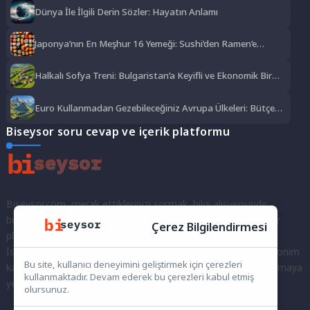
Dünya İle İlgili Derin Sözler: Hayatın Anlamı
Japonya’nın En Meşhur 16 Yemeği: Sushi’den Ramen’e
Lezzet Şöleni
Halkalı Sofya Treni: Bulgaristan’a Keyifli ve Ekonomik Bir
Yolculuk
Euro Kullanmadan Gezebileceğiniz Avrupa Ülkeleri: Bütçe
Dostu Rotalar
Biseysor soru cevap ve içerik platformu
Biseysor.com, merak ettiklerinizi sormak, bilgi alışverişinde
bulunmak ve fikirlerinizi paylaşmak için bir araya geldiğimiz bir
Çerez Bilgilendirmesi
platformdur.
İster kayıtlı bir kullanıcı olarak topluluğumuza katılın, ister anonim
Bu site, kullanıcı deneyimini geliştirmek için çerezleri
kalarak sorularınızı yöneltin; burada her türlü soruya ve tartışmaya
kullanmaktadır. Devam ederek bu çerezleri kabul etmiş
yer var. Bilgiyi keşfetmek ve paylaşmak için bize katılın!
olursunuz.