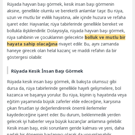
Rüyada hayvan başı görmek, kesik insan başı görmenin
aksine, genellikle olumlu ve bereketli anlamlar taşır. Bu rüya,
uzun ve mutlu bir evlilik hayatına, aile içinde huzura ve refaha
işaret eder. Hayvanlar, rüya tabirlerinde genellikle bereket ve
bollukla ilişkilendirilir. Dolayısıyla, rüyada hayvan başı görmek,
rüya sahibinin ve çocuklarının gelecekte
bolluk ve mutlu bir
hayata sahip olacağına
rivayet edilir. Bu, aynı zamanda
haneye girecek olan helal kazanç ve maddi refahın da bir
göstergesi olabilir.
Rüyada Kesik İnsan Başı Görmek
Rüyada kesik insan başı görmek, ilk bakışta olumsuz gibi
dursa da, rüya tabirlerinde genellikle hayırlı gelişmelere, bol
kazanca ve başarıya yorulur. Bu rüya, kişinin iş hayatında veya
eğitim yaşamında büyük zaferler elde edeceğine, karşısına
çıkan fırsatları iyi değerlendirerek önemli ilerlemeler
kaydedeceğine işaret eder. Bu durum, beklenmedik yerden
gelecek iyi haberler veya büyük kazançlar anlamına gelebilir.
Kesik insan başı, eski sorunların geride kalması ve yeni, daha
parlak bir dönemin başlangıcı olarak da yorumlanabilir.