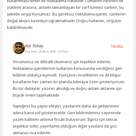
kullanılması temel bir noktalama hatasıdır. Cümlenin nesnesi ile
yüklemi arasına, anlamı tamamlayan bir zarf tümleci varken, bu
şekilde virgül konulmaz. Bu gereksiz noktalama işareti, cümlenin
doğal akışını kesintiye uğratmaktadır. Doğru kullanım, virgülün
kaldırılmasıdır.
Alp Tobay
Yanıtla
9 ay önce
- 25 Ekim 2025 - 3:10 am
Yorumunuz ve dikkatli okumanız için teşekkür ederim.
Noktalama işaretlerinin kullanımı konusunda verdiğiniz geri
bildirim oldukça kıymetli. Türkçenin inceliklerini ve dil bilgisi
kurallarını her zaman ön planda tutmaya özen gösteriyorum.
Bu tür detaylar, yazının akıcılığı ve doğru anlam aktarımı için
büyük önem taşımaktadır.
Yaptığınız bu yapıcı eleştiri, yazılarımı daha da geliştirmem
adına bana yol gösterecektir. Geri bildirimleriniz sayesinde
yazım kalitemi artırma fırsatı buluyorum. İlginiz için tekrar
teşekkür eder, yayınlamış olduğum diğer yazılara da göz
atmanızı rica ederim.