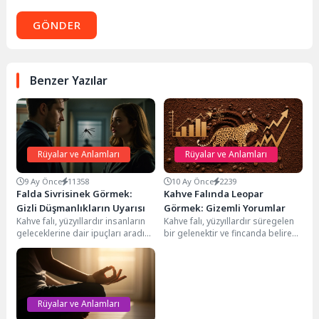
GÖNDER
Benzer Yazılar
Rüyalar ve Anlamları
Rüyalar ve Anlamları
9 Ay Önce
11358
10 Ay Önce
2239
Falda Sivrisinek Görmek:
Kahve Falında Leopar
Gizli Düşmanlıkların Uyarısı
Görmek: Gizemli Yorumlar
Kahve falı, yüzyıllardır insanların
Kahve falı, yüzyıllardır süregelen
geleceklerine dair ipuçları aradığı,
bir gelenektir ve fincanda beliren
sembollerin derin anlamlar
semboller, geleceğe dair ipuçları
taşıdığı eski bir gelenektir....
sunduğuna inanılan...
Rüyalar ve Anlamları