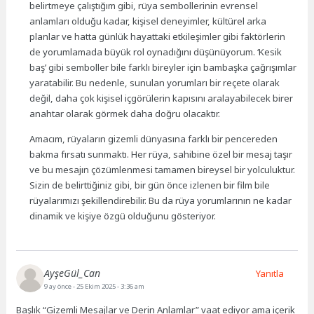
belirtmeye çalıştığım gibi, rüya sembollerinin evrensel
anlamları olduğu kadar, kişisel deneyimler, kültürel arka
planlar ve hatta günlük hayattaki etkileşimler gibi faktörlerin
de yorumlamada büyük rol oynadığını düşünüyorum. ‘Kesik
baş’ gibi semboller bile farklı bireyler için bambaşka çağrışımlar
yaratabilir. Bu nedenle, sunulan yorumları bir reçete olarak
değil, daha çok kişisel içgörülerin kapısını aralayabilecek birer
anahtar olarak görmek daha doğru olacaktır.
Amacım, rüyaların gizemli dünyasına farklı bir pencereden
bakma fırsatı sunmaktı. Her rüya, sahibine özel bir mesaj taşır
ve bu mesajın çözümlenmesi tamamen bireysel bir yolculuktur.
Sizin de belirttiğiniz gibi, bir gün önce izlenen bir film bile
rüyalarımızı şekillendirebilir. Bu da rüya yorumlarının ne kadar
dinamik ve kişiye özgü olduğunu gösteriyor.
AyşeGül_Can
Yanıtla
9 ay önce
- 25 Ekim 2025 - 3:36 am
Başlık “Gizemli Mesajlar ve Derin Anlamlar” vaat ediyor ama içerik