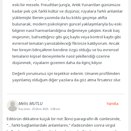
eski bir mesele. Freud’dan Jung’a, Antik Yunan’dan günümüze
kadar pek çok farklı kültür ve düşünür, rüyalara farklı anlamlar
yüklemiştir. Benim yazımda da bu köklü geçmişe atıfta
bulunarak, modern psikolojinin güncel yaklaşımlarıyla bu eski
bilginin nasıl harmanlandığına değinmeye çalıştım. Kesik baş
imgesinin, bahsettiğiniz gibi güç kaybı veya kontrol kaybı gibi
evrensel temaları yansıtabileceği fikrinize katılıyorum. Ancak
her bireyin bilinçaltının kendine özgü olduğu ve bu evrensel
temaların kişisel deneyimlerle nasıl şekillendiği üzerine
düşünmek, rüyaların gizemini daha da ilginç kılıyor.
Değerli yorumunuz için teşekkür ederim. Umarım profilimden
yayınlamış olduğum diğer yazılara da göz atma fırsatınız olur.
Melis MUTLU
Yanıtla
9 ay önce
- 25 Ekim 2025 - 3:08 am
Editörün dikkatine küçük bir not: İkinci paragrafın ilk cümlesinde,
“…farklı bağlamlardaki anlamlarını,” ifadesinden sonra virgül