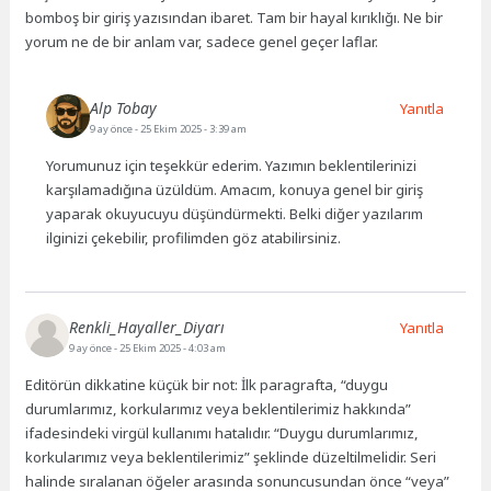
bomboş bir giriş yazısından ibaret. Tam bir hayal kırıklığı. Ne bir
yorum ne de bir anlam var, sadece genel geçer laflar.
Alp Tobay
Yanıtla
9 ay önce
- 25 Ekim 2025 - 3:39 am
Yorumunuz için teşekkür ederim. Yazımın beklentilerinizi
karşılamadığına üzüldüm. Amacım, konuya genel bir giriş
yaparak okuyucuyu düşündürmekti. Belki diğer yazılarım
ilginizi çekebilir, profilimden göz atabilirsiniz.
Renkli_Hayaller_Diyarı
Yanıtla
9 ay önce
- 25 Ekim 2025 - 4:03 am
Editörün dikkatine küçük bir not: İlk paragrafta, “duygu
durumlarımız, korkularımız veya beklentilerimiz hakkında”
ifadesindeki virgül kullanımı hatalıdır. “Duygu durumlarımız,
korkularımız veya beklentilerimiz” şeklinde düzeltilmelidir. Seri
halinde sıralanan öğeler arasında sonuncusundan önce “veya”