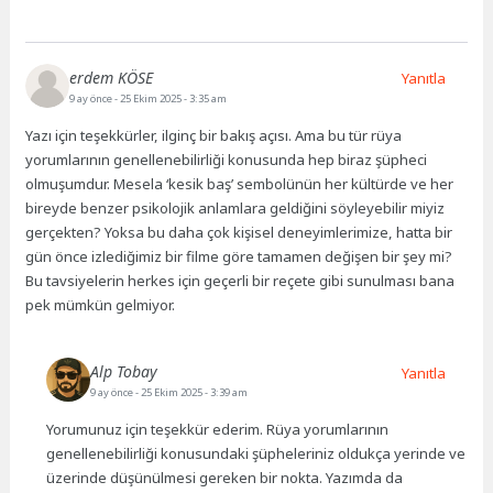
erdem KÖSE
Yanıtla
9 ay önce
- 25 Ekim 2025 - 3:35 am
Yazı için teşekkürler, ilginç bir bakış açısı. Ama bu tür rüya
yorumlarının genellenebilirliği konusunda hep biraz şüpheci
olmuşumdur. Mesela ‘kesik baş’ sembolünün her kültürde ve her
bireyde benzer psikolojik anlamlara geldiğini söyleyebilir miyiz
gerçekten? Yoksa bu daha çok kişisel deneyimlerimize, hatta bir
gün önce izlediğimiz bir filme göre tamamen değişen bir şey mi?
Bu tavsiyelerin herkes için geçerli bir reçete gibi sunulması bana
pek mümkün gelmiyor.
Alp Tobay
Yanıtla
9 ay önce
- 25 Ekim 2025 - 3:39 am
Yorumunuz için teşekkür ederim. Rüya yorumlarının
genellenebilirliği konusundaki şüpheleriniz oldukça yerinde ve
üzerinde düşünülmesi gereken bir nokta. Yazımda da