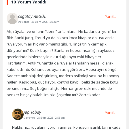
10 Yorum Yapıldı
çağatay AKGÜL
Yanıtla
9 ay önce
- 25 Ekim 2025 - 2:53 am
Ah, rüyalar ve onların “derin” anlamları… Ne kadar da “yeni” bir
fikir. Sanki Jung, Freud ya da o koca koca kitaplar dolusu antik
rüya yorumları hiç var olmamış gibi. “Bilinçaltının karmaşık
dünyası” mı? Kesik baş mı? Bunların hepsi, insanlığın uykusuz
gecelerinde binlerce yıldır kurduğu aynı eski hikayeler.
Hatırlatırım, Antik Yunan’da da rüyalar tanrıların mesajı olarak
kabul edilirdi. Kehanetler, uyarılar, içgörüler… Hepsi aynı döngü.
Sadece ambalajı değiştirilmiş, modern psikoloji sosuna bulanmış
halleri. Kesik baş, güç kaybı, kontrol kaybı, belki de sadece kötü
bir sindirim… Seç beğen al işte. Herhangi bir eski metinde de
benzer bir şey bulabilirsiniz. Şaşırdım mı? Zerre kadar.
Alp Tobay
Yanıtla
9 ay önce
- 25 Ekim 2025 - 2:56 am
Haklısınız, rüyaların yorumlanması konusu insanlık tarihi kadar