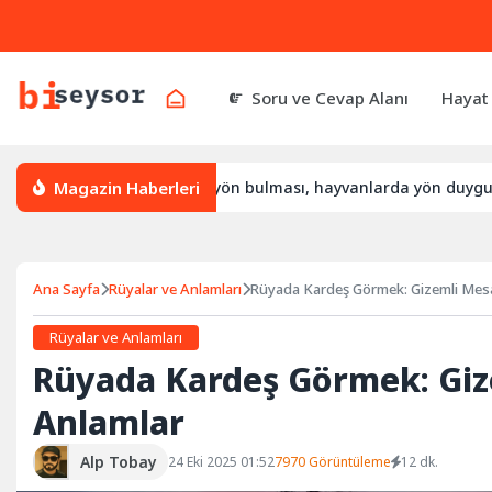
Soru ve Cevap Alanı
Hayat
Magazin Haberleri
yön bulur, leylek yön bulması, hayvanlarda yön duygusu
Bü
Ana Sayfa
Rüyalar ve Anlamları
Rüyada Kardeş Görmek: Gizemli Mesaj
Rüyalar ve Anlamları
Rüyada Kardeş Görmek: Gize
Anlamlar
Alp Tobay
24 Eki 2025 01:52
7970 Görüntüleme
12 dk.