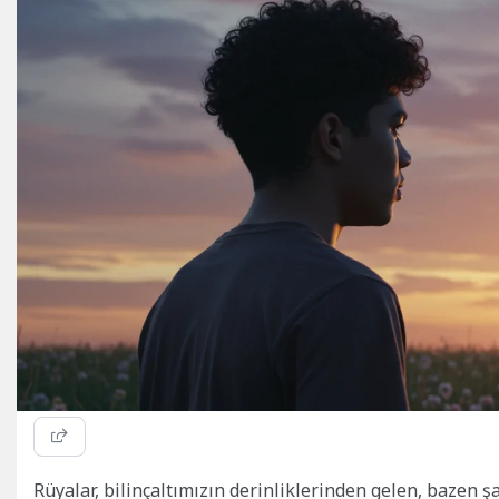
Rüyalar, bilinçaltımızın derinliklerinden gelen, bazen şa