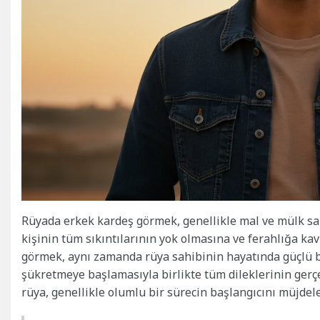
Rüyada erkek kardeş görmek, genellikle mal ve mülk s
kişinin tüm sıkıntılarının yok olmasına ve ferahlığa k
görmek, aynı zamanda rüya sahibinin hayatında güçlü bir
şükretmeye başlamasıyla birlikte tüm dileklerinin gerçe
rüya, genellikle olumlu bir sürecin başlangıcını müjdele