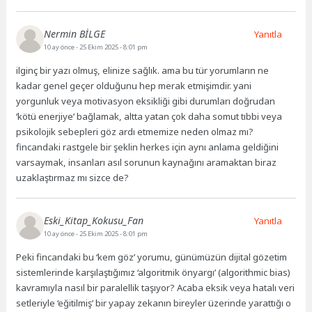
Nermin BİLGE
Yanıtla
10 ay önce
- 25 Ekim 2025 - 8:01 pm
ilginç bir yazı olmuş, elinize sağlık. ama bu tür yorumların ne
kadar genel geçer olduğunu hep merak etmişimdir. yani
yorgunluk veya motivasyon eksikliği gibi durumları doğrudan
‘kötü enerjiye’ bağlamak, altta yatan çok daha somut tıbbi veya
psikolojik sebepleri göz ardı etmemize neden olmaz mı?
fincandaki rastgele bir şeklin herkes için aynı anlama geldiğini
varsaymak, insanları asıl sorunun kaynağını aramaktan biraz
uzaklaştırmaz mı sizce de?
Eski_Kitap_Kokusu_Fan
Yanıtla
10 ay önce
- 25 Ekim 2025 - 8:01 pm
Peki fincandaki bu ‘kem göz’ yorumu, günümüzün dijital gözetim
sistemlerinde karşılaştığımız ‘algoritmik önyargı’ (algorithmic bias)
kavramıyla nasıl bir paralellik taşıyor? Acaba eksik veya hatalı veri
setleriyle ‘eğitilmiş’ bir yapay zekanın bireyler üzerinde yarattığı o