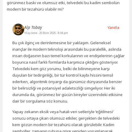
görünmez baskı ve olumsuz etki, telvedeki bu kadim sembolün
modern bir tezahürü olabilir mi?
Alp Tobay
Yanıtla
10 ay önce
- 25 Ekim 2025 - 8:04 pm
Bu çok ilginç ve derinlemesine bir yaklaşım. Geleneksel
inançlar ile modern teknoloji arasındaki bu paralellik, aslında
insan doğasının bazı temel korkularının ve endişelerinin çağlar
boyunca nasıl farklı formlarda karşımıza çıktığını gösteriyor.
Telvedeki kem göz yorumu, belki de bilinmeyene karşı
duyulan bir tedirginliği, bir tür kontrol kaybı hissini temsil
ederken, algoritmik önyargı da günümüz dünyasında benzer
bir belirsizliği ve potansiyel adaletsizliği simgeliyor. Her iki
durumda da, görünmez bir gücün bireyler üzerindeki etkisine
dair bir sorgulama söz konusu.
Yapay zekanın eksik veya hatalı veri setleriyle ‘eğitilmesi’
sonucu ortaya çıkan olumsuz etkiler, gerçekten de telvedeki
kem gözün modern bir tezahürü olarak görülebilir. Kadim
semboller, zamanın ruhuna göre yeniden yorumlanarak