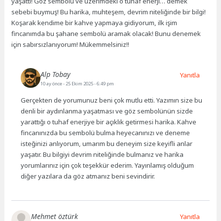
yaşattı! Göz sembolü ve üzerimdeki o tuhaf enerji… demek
sebebi buymuş! Bu harika, muhteşem, devrim niteliğinde bir bilgi!
Koşarak kendime bir kahve yapmaya gidiyorum, ilk işim
fincanımda bu şahane sembolü aramak olacak! Bunu denemek
için sabırsızlanıyorum! Mükemmelsiniz!!
Alp Tobay
Yanıtla
10 ay önce
- 25 Ekim 2025 - 6:49 pm
Gerçekten de yorumunuz beni çok mutlu etti. Yazımın size bu
denli bir aydınlanma yaşatması ve göz sembolünün sizde
yarattığı o tuhaf enerjiye bir açıklık getirmesi harika. Kahve
fincanınızda bu sembolü bulma heyecanınızı ve deneme
isteğinizi anlıyorum, umarım bu deneyim size keyifli anlar
yaşatır. Bu bilgiyi devrim niteliğinde bulmanız ve harika
yorumlarınız için çok teşekkür ederim. Yayınlamış olduğum
diğer yazılara da göz atmanız beni sevindirir.
Mehmet öztürk
Yanıtla