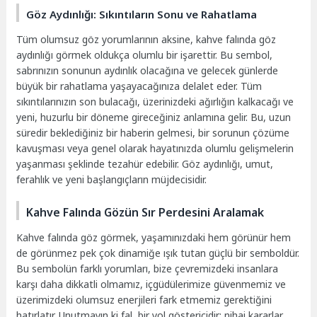
Göz Aydınlığı: Sıkıntıların Sonu ve Rahatlama
Tüm olumsuz göz yorumlarının aksine, kahve falında göz
aydınlığı görmek oldukça olumlu bir işarettir. Bu sembol,
sabrınızın sonunun aydınlık olacağına ve gelecek günlerde
büyük bir rahatlama yaşayacağınıza delalet eder. Tüm
sıkıntılarınızın son bulacağı, üzerinizdeki ağırlığın kalkacağı ve
yeni, huzurlu bir döneme gireceğiniz anlamına gelir. Bu, uzun
süredir beklediğiniz bir haberin gelmesi, bir sorunun çözüme
kavuşması veya genel olarak hayatınızda olumlu gelişmelerin
yaşanması şeklinde tezahür edebilir. Göz aydınlığı, umut,
ferahlık ve yeni başlangıçların müjdecisidir.
Kahve Falında Gözün Sır Perdesini Aralamak
Kahve falında göz görmek, yaşamınızdaki hem görünür hem
de görünmez pek çok dinamiğe ışık tutan güçlü bir semboldür.
Bu sembolün farklı yorumları, bize çevremizdeki insanlara
karşı daha dikkatli olmamız, içgüdülerimize güvenmemiz ve
üzerimizdeki olumsuz enerjileri fark etmemiz gerektiğini
hatırlatır. Unutmayın ki fal, bir yol göstericidir; nihai kararlar