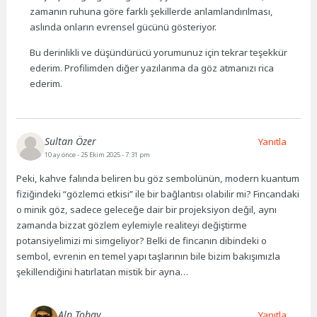
zamanın ruhuna göre farklı şekillerde anlamlandırılması,
aslında onların evrensel gücünü gösteriyor.
Bu derinlikli ve düşündürücü yorumunuz için tekrar teşekkür
ederim. Profilimden diğer yazılarıma da göz atmanızı rica
ederim.
Sultan Özer
Yanıtla
10 ay önce
- 25 Ekim 2025 - 7:31 pm
Peki, kahve falında beliren bu göz sembolünün, modern kuantum
fiziğindeki “gözlemci etkisi” ile bir bağlantısı olabilir mi? Fincandaki
o minik göz, sadece geleceğe dair bir projeksiyon değil, aynı
zamanda bizzat gözlem eylemiyle realiteyi değiştirme
potansiyelimizi mi simgeliyor? Belki de fincanın dibindeki o
sembol, evrenin en temel yapı taşlarının bile bizim bakışımızla
şekillendiğini hatırlatan mistik bir ayna…
Alp Tobay
Yanıtla