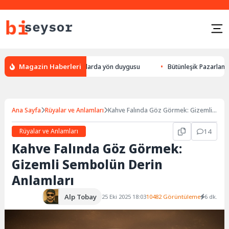
Magazin Haberleri
lek yön bulması, hayvanlarda yön duygusu
Bütünleşik Pazarlama: Markal
Ana Sayfa
Rüyalar ve Anlamları
Kahve Falında Göz Görmek: Gizemli
Sembolün Derin Anlamları
Rüyalar ve Anlamları
14
Kahve Falında Göz Görmek:
Gizemli Sembolün Derin
Anlamları
Alp Tobay
25 Eki 2025 18:03
10482 Görüntüleme
6 dk.