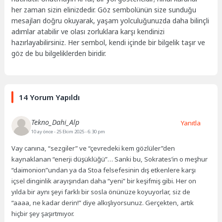
her zaman sizin elinizdedir. Göz sembolünün size sunduğu
mesajları doğru okuyarak, yaşam yolculuğunuzda daha bilinçli
adımlar atabilir ve olası zorluklara karşı kendinizi
hazırlayabilirsiniz. Her sembol, kendi içinde bir bilgelik taşır ve
göz de bu bilgeliklerden biridir.
14 Yorum Yapıldı
Tekno_Dahi_Alp
Yanıtla
10 ay önce
- 25 Ekim 2025 - 6:30 pm
Vay canına, “sezgiler” ve “çevredeki kem gözlüler”den
kaynaklanan “enerji düşüklüğü”… Sanki bu, Sokrates’in o meşhur
“daimonion”undan ya da Stoa felsefesinin dış etkenlere karşı
içsel dinginlik arayışından daha “yeni” bir keşifmiş gibi. Her on
yılda bir aynı şeyi farklı bir sosla önünüze koyuyorlar, siz de
“aaaa, ne kadar derin!” diye alkışlıyorsunuz. Gerçekten, artık
hiçbir şey şaşırtmıyor.