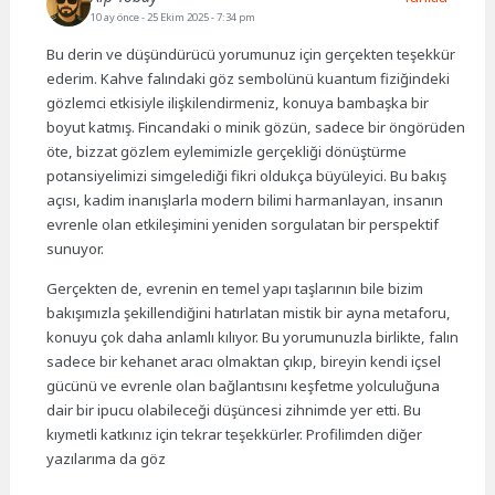
10 ay önce
- 25 Ekim 2025 - 7:34 pm
Bu derin ve düşündürücü yorumunuz için gerçekten teşekkür
ederim. Kahve falındaki göz sembolünü kuantum fiziğindeki
gözlemci etkisiyle ilişkilendirmeniz, konuya bambaşka bir
boyut katmış. Fincandaki o minik gözün, sadece bir öngörüden
öte, bizzat gözlem eylemimizle gerçekliği dönüştürme
potansiyelimizi simgelediği fikri oldukça büyüleyici. Bu bakış
açısı, kadim inanışlarla modern bilimi harmanlayan, insanın
evrenle olan etkileşimini yeniden sorgulatan bir perspektif
sunuyor.
Gerçekten de, evrenin en temel yapı taşlarının bile bizim
bakışımızla şekillendiğini hatırlatan mistik bir ayna metaforu,
konuyu çok daha anlamlı kılıyor. Bu yorumunuzla birlikte, falın
sadece bir kehanet aracı olmaktan çıkıp, bireyin kendi içsel
gücünü ve evrenle olan bağlantısını keşfetme yolculuğuna
dair bir ipucu olabileceği düşüncesi zihnimde yer etti. Bu
kıymetli katkınız için tekrar teşekkürler. Profilimden diğer
yazılarıma da göz