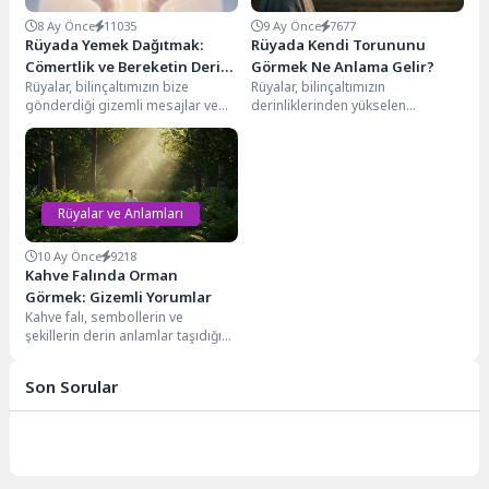
8 Ay Önce
11035
9 Ay Önce
7677
Rüyada Yemek Dağıtmak:
Rüyada Kendi Torununu
Cömertlik ve Bereketin Derin
Görmek Ne Anlama Gelir?
Rüyalar, bilinçaltımızın bize
Rüyalar, bilinçaltımızın
Anlamları
gönderdiği gizemli mesajlar ve
derinliklerinden yükselen
sembollerle doludur. Bu
mesajlar ve sembollerle doludur.
sembollerden biri olan "rüyada
Özellikle aile üyelerimizi,
yemek...
geleceğimizi temsil eden
figürleri...
Rüyalar ve Anlamları
10 Ay Önce
9218
Kahve Falında Orman
Görmek: Gizemli Yorumlar
Kahve falı, sembollerin ve
şekillerin derin anlamlar taşıdığı
eski bir kehanet sanatıdır. Bu
sembollerden biri...
Son Sorular