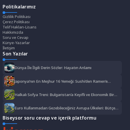
Politikalarımız
Gizlilik Politikası
Çerez Politikası
Telif Hakları-Lisans
Hakkımızda
Soru ve Cevap
Künye-Yazarlar
İletişim
Son Yazılar
Dünya İle İlgili Derin Sözler: Hayatın Anlamı
Japonya’nın En Meşhur 16 Yemeği: Sushi’den Ramen’e
Lezzet Şöleni
Halkalı Sofya Treni: Bulgaristan’a Keyifli ve Ekonomik Bir
Yolculuk
Euro Kullanmadan Gezebileceğiniz Avrupa Ülkeleri: Bütçe
Dostu Rotalar
Biseysor soru cevap ve içerik platformu