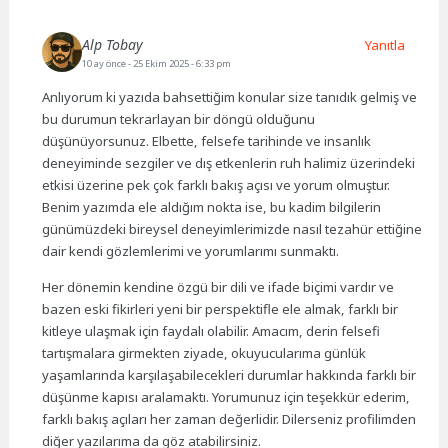
Alp Tobay
Yanıtla
10 ay önce
- 25 Ekim 2025 - 6:33 pm
Anlıyorum ki yazıda bahsettiğim konular size tanıdık gelmiş ve
bu durumun tekrarlayan bir döngü olduğunu
düşünüyorsunuz. Elbette, felsefe tarihinde ve insanlık
deneyiminde sezgiler ve dış etkenlerin ruh halimiz üzerindeki
etkisi üzerine pek çok farklı bakış açısı ve yorum olmuştur.
Benim yazımda ele aldığım nokta ise, bu kadim bilgilerin
günümüzdeki bireysel deneyimlerimizde nasıl tezahür ettiğine
dair kendi gözlemlerimi ve yorumlarımı sunmaktı.
Her dönemin kendine özgü bir dili ve ifade biçimi vardır ve
bazen eski fikirleri yeni bir perspektifle ele almak, farklı bir
kitleye ulaşmak için faydalı olabilir. Amacım, derin felsefi
tartışmalara girmekten ziyade, okuyucularıma günlük
yaşamlarında karşılaşabilecekleri durumlar hakkında farklı bir
düşünme kapısı aralamaktı. Yorumunuz için teşekkür ederim,
farklı bakış açıları her zaman değerlidir. Dilerseniz profilimden
diğer yazılarıma da göz atabilirsiniz.