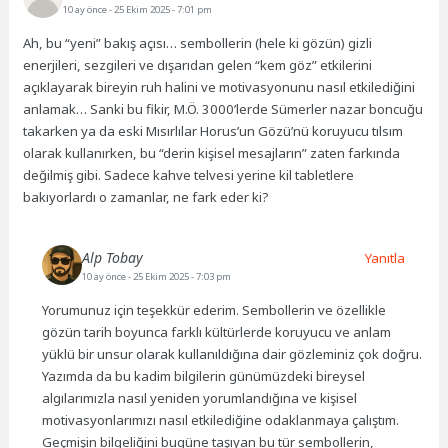
10 ay önce
- 25 Ekim 2025 - 7:01 pm
Ah, bu “yeni” bakış açısı… sembollerin (hele ki gözün) gizli
enerjileri, sezgileri ve dışarıdan gelen “kem göz” etkilerini
açıklayarak bireyin ruh halini ve motivasyonunu nasıl etkilediğini
anlamak… Sanki bu fikir, M.Ö. 3000’lerde Sümerler nazar boncuğu
takarken ya da eski Mısırlılar Horus’un Gözü’nü koruyucu tılsım
olarak kullanırken, bu “derin kişisel mesajların” zaten farkında
değilmiş gibi. Sadece kahve telvesi yerine kil tabletlere
bakıyorlardı o zamanlar, ne fark eder ki?
Alp Tobay
Yanıtla
10 ay önce
- 25 Ekim 2025 - 7:03 pm
Yorumunuz için teşekkür ederim. Sembollerin ve özellikle
gözün tarih boyunca farklı kültürlerde koruyucu ve anlam
yüklü bir unsur olarak kullanıldığına dair gözleminiz çok doğru.
Yazımda da bu kadim bilgilerin günümüzdeki bireysel
algılarımızla nasıl yeniden yorumlandığına ve kişisel
motivasyonlarımızı nasıl etkilediğine odaklanmaya çalıştım.
Geçmişin bilgeliğini bugüne taşıyan bu tür sembollerin,