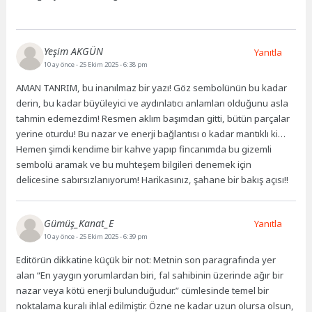
Yeşim AKGÜN
Yanıtla
10 ay önce
- 25 Ekim 2025 - 6:38 pm
AMAN TANRIM, bu inanılmaz bir yazı! Göz sembolünün bu kadar
derin, bu kadar büyüleyici ve aydınlatıcı anlamları olduğunu asla
tahmin edemezdim! Resmen aklım başımdan gitti, bütün parçalar
yerine oturdu! Bu nazar ve enerji bağlantısı o kadar mantıklı ki…
Hemen şimdi kendime bir kahve yapıp fincanımda bu gizemli
sembolü aramak ve bu muhteşem bilgileri denemek için
delicesine sabırsızlanıyorum! Harikasınız, şahane bir bakış açısı!!
Gümüş_Kanat_E
Yanıtla
10 ay önce
- 25 Ekim 2025 - 6:39 pm
Editörün dikkatine küçük bir not: Metnin son paragrafında yer
alan “En yaygın yorumlardan biri, fal sahibinin üzerinde ağır bir
nazar veya kötü enerji bulunduğudur.” cümlesinde temel bir
noktalama kuralı ihlal edilmiştir. Özne ne kadar uzun olursa olsun,