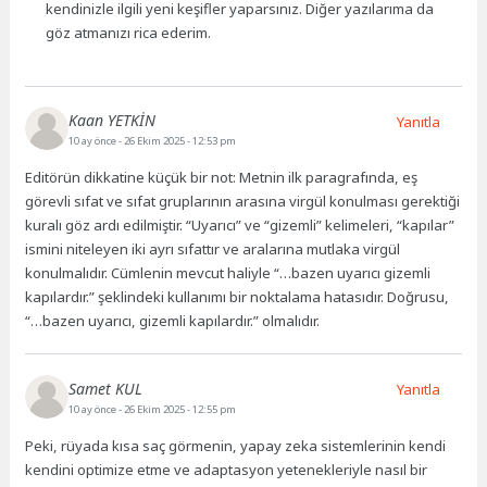
kendinizle ilgili yeni keşifler yaparsınız. Diğer yazılarıma da
göz atmanızı rica ederim.
Kaan YETKİN
Yanıtla
10 ay önce
- 26 Ekim 2025 - 12:53 pm
Editörün dikkatine küçük bir not: Metnin ilk paragrafında, eş
görevli sıfat ve sıfat gruplarının arasına virgül konulması gerektiği
kuralı göz ardı edilmiştir. “Uyarıcı” ve “gizemli” kelimeleri, “kapılar”
ismini niteleyen iki ayrı sıfattır ve aralarına mutlaka virgül
konulmalıdır. Cümlenin mevcut haliyle “…bazen uyarıcı gizemli
kapılardır.” şeklindeki kullanımı bir noktalama hatasıdır. Doğrusu,
“…bazen uyarıcı, gizemli kapılardır.” olmalıdır.
Samet KUL
Yanıtla
10 ay önce
- 26 Ekim 2025 - 12:55 pm
Peki, rüyada kısa saç görmenin, yapay zeka sistemlerinin kendi
kendini optimize etme ve adaptasyon yetenekleriyle nasıl bir