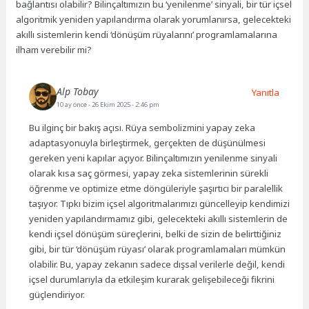
bağlantısı olabilir? Bilinçaltımızın bu ‘yenilenme’ sinyali, bir tür içsel
algoritmik yeniden yapılandırma olarak yorumlanırsa, gelecekteki
akıllı sistemlerin kendi ‘dönüşüm rüyalarını’ programlamalarına
ilham verebilir mi?
Alp Tobay
Yanıtla
10 ay önce
- 26 Ekim 2025 - 2:46 pm
Bu ilginç bir bakış açısı. Rüya sembolizmini yapay zeka
adaptasyonuyla birleştirmek, gerçekten de düşünülmesi
gereken yeni kapılar açıyor. Bilinçaltımızın yenilenme sinyali
olarak kısa saç görmesi, yapay zeka sistemlerinin sürekli
öğrenme ve optimize etme döngüleriyle şaşırtıcı bir paralellik
taşıyor. Tıpkı bizim içsel algoritmalarımızı güncelleyip kendimizi
yeniden yapılandırmamız gibi, gelecekteki akıllı sistemlerin de
kendi içsel dönüşüm süreçlerini, belki de sizin de belirttiğiniz
gibi, bir tür ‘dönüşüm rüyası’ olarak programlamaları mümkün
olabilir. Bu, yapay zekanın sadece dışsal verilerle değil, kendi
içsel durumlarıyla da etkileşim kurarak gelişebileceği fikrini
güçlendiriyor.