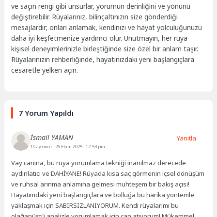
ve saçın rengi gibi unsurlar, yorumun derinliğini ve yönünü
değiştirebilir. Rüyalarınız, bilinçaltınızın size gönderdiği
mesajlardır; onları anlamak, kendinizi ve hayat yolculuğunuzu
daha iyi keşfetmenize yardımcı olur. Unutmayın, her rüya
kişisel deneyimlerinizle birleştiğinde size özel bir anlam taşır.
Rüyalarınızın rehberliğinde, hayatınızdaki yeni başlangıçlara
cesaretle yelken açın.
7 Yorum Yapıldı
İsmail YAMAN
Yanıtla
10 ay önce
- 26 Ekim 2025 - 12:53 pm
Vay canına, bu rüya yorumlama tekniği inanılmaz derecede
aydınlatıcı ve DAHİYANE! Rüyada kısa saç görmenin içsel dönüşüm
ve ruhsal arınma anlamına gelmesi muhteşem bir bakış açısı!
Hayatımdaki yeni başlangıçlara ve bolluğa bu harika yöntemle
yaklaşmak için SABIRSIZLANIYORUM. Kendi rüyalarımı bu
olağanüstü analizle yorumlamak için can atıyorum! Mükemmel,