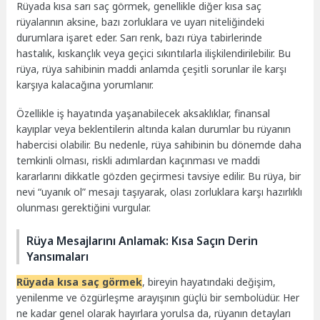
Rüyada kısa sarı saç görmek, genellikle diğer kısa saç
rüyalarının aksine, bazı zorluklara ve uyarı niteliğindeki
durumlara işaret eder. Sarı renk, bazı rüya tabirlerinde
hastalık, kıskançlık veya geçici sıkıntılarla ilişkilendirilebilir. Bu
rüya, rüya sahibinin maddi anlamda çeşitli sorunlar ile karşı
karşıya kalacağına yorumlanır.
Özellikle iş hayatında yaşanabilecek aksaklıklar, finansal
kayıplar veya beklentilerin altında kalan durumlar bu rüyanın
habercisi olabilir. Bu nedenle, rüya sahibinin bu dönemde daha
temkinli olması, riskli adımlardan kaçınması ve maddi
kararlarını dikkatle gözden geçirmesi tavsiye edilir. Bu rüya, bir
nevi “uyanık ol” mesajı taşıyarak, olası zorluklara karşı hazırlıklı
olunması gerektiğini vurgular.
Rüya Mesajlarını Anlamak: Kısa Saçın Derin
Yansımaları
Rüyada kısa saç görmek
, bireyin hayatındaki değişim,
yenilenme ve özgürleşme arayışının güçlü bir sembolüdür. Her
ne kadar genel olarak hayırlara yorulsa da, rüyanın detayları