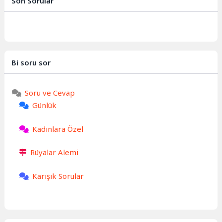
Son Sorular
rüyalarda görülmesi, çoğu
zaman...
Bi soru sor
Soru ve Cevap
Günlük
Kadınlara Özel
Rüyalar Alemi
Karışık Sorular