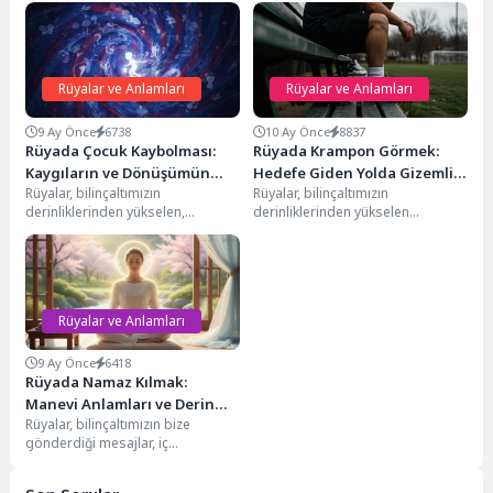
Rüyalar ve Anlamları
Rüyalar ve Anlamları
9 Ay Önce
6738
10 Ay Önce
8837
Rüyada Çocuk Kaybolması:
Rüyada Krampon Görmek:
Kaygıların ve Dönüşümün
Hedefe Giden Yolda Gizemli
Rüyalar, bilinçaltımızın
Rüyalar, bilinçaltımızın
Derin Anlamları
İşaretler
derinliklerinden yükselen,
derinliklerinden yükselen
karmaşık duygularımızın ve
mesajlar ve sembollerle doludur.
işlenmemiş deneyimlerimizin bir
Gündelik yaşamımızda
yansımasıdır. Bu rüyalardan biri
karşılaştığımız objeler,
olan...
rüyalarımızda bambaşka
anlamlara...
Rüyalar ve Anlamları
9 Ay Önce
6418
Rüyada Namaz Kılmak:
Manevi Anlamları ve Derin
Rüyalar, bilinçaltımızın bize
Yorumları
gönderdiği mesajlar, iç
dünyamızın yansımalarıdır.
Özellikle dini ibadetlerin