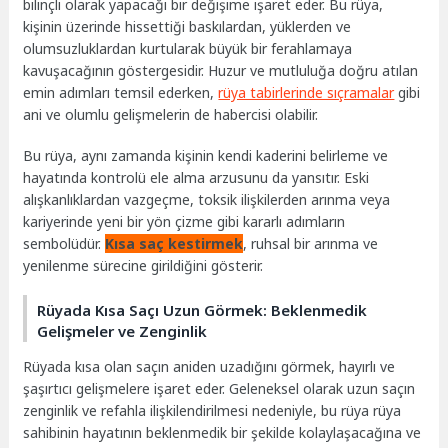
bilinçli olarak yapacağı bir değişime işaret eder. Bu rüya,
kişinin üzerinde hissettiği baskılardan, yüklerden ve
olumsuzluklardan kurtularak büyük bir ferahlamaya
kavuşacağının göstergesidir. Huzur ve mutluluğa doğru atılan
emin adımları temsil ederken,
rüya tabirlerinde sıçramalar
gibi
ani ve olumlu gelişmelerin de habercisi olabilir.
Bu rüya, aynı zamanda kişinin kendi kaderini belirleme ve
hayatında kontrolü ele alma arzusunu da yansıtır. Eski
alışkanlıklardan vazgeçme, toksik ilişkilerden arınma veya
kariyerinde yeni bir yön çizme gibi kararlı adımların
sembolüdür.
Kısa saç kestirmek
, ruhsal bir arınma ve
yenilenme sürecine girildiğini gösterir.
Rüyada Kısa Saçı Uzun Görmek: Beklenmedik
Gelişmeler ve Zenginlik
Rüyada kısa olan saçın aniden uzadığını görmek, hayırlı ve
şaşırtıcı gelişmelere işaret eder. Geleneksel olarak uzun saçın
zenginlik ve refahla ilişkilendirilmesi nedeniyle, bu rüya rüya
sahibinin hayatının beklenmedik bir şekilde kolaylaşacağına ve