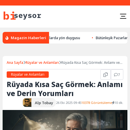
Magazin Haberleri
ylek yön bulması, hayvanlarda yön duygusu
Bütünleşik Pazarlama: Marka
Ana Sayfa
Rüyalar ve Anlamları
Rüyada Kısa Saç Görmek: Anlamı ve
Derin Yorumları
Rüyalar ve Anlamları
7
Rüyada Kısa Saç Görmek: Anlamı
ve Derin Yorumları
Alp Tobay
26 Eki 2025 09:45
10378 Görüntüleme
10 dk.