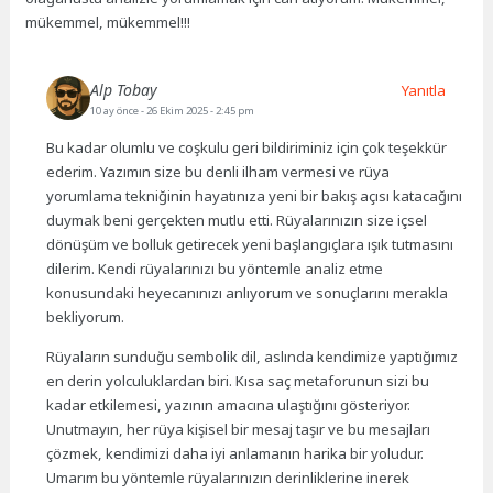
mükemmel, mükemmel!!!
Alp Tobay
Yanıtla
10 ay önce
- 26 Ekim 2025 - 2:45 pm
Bu kadar olumlu ve coşkulu geri bildiriminiz için çok teşekkür
ederim. Yazımın size bu denli ilham vermesi ve rüya
yorumlama tekniğinin hayatınıza yeni bir bakış açısı katacağını
duymak beni gerçekten mutlu etti. Rüyalarınızın size içsel
dönüşüm ve bolluk getirecek yeni başlangıçlara ışık tutmasını
dilerim. Kendi rüyalarınızı bu yöntemle analiz etme
konusundaki heyecanınızı anlıyorum ve sonuçlarını merakla
bekliyorum.
Rüyaların sunduğu sembolik dil, aslında kendimize yaptığımız
en derin yolculuklardan biri. Kısa saç metaforunun sizi bu
kadar etkilemesi, yazının amacına ulaştığını gösteriyor.
Unutmayın, her rüya kişisel bir mesaj taşır ve bu mesajları
çözmek, kendimizi daha iyi anlamanın harika bir yoludur.
Umarım bu yöntemle rüyalarınızın derinliklerine inerek