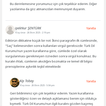
Bu derinlemesine yorumunuz için çok teşekkür ederim. Diğer
yazılarıma da göz atmanızdan memnuniyet duyarım.
ipekNur ŞENTÜRK
Yanıtla
10 ay önce
- 26 Ekim 2025 - 2:19 pm
Editörün dikkatine küçük bir not: İkinci paragrafın ilk cümlesinde,
“Saç” kelimesinden sonra kullanılan virgül gereksizdir. Türk Dil
Kurumu’nun yazım kurallarına göre, cümlede özel olarak
vurgulanması gerekmeyen özneden sonra virgül konulmaz. Bu
kuralın ihlali, cümlenin akıcılığını bozmakta ve temel dil bilgisi
prensiplerine aykırılık teşkil etmektedir.
Alp Tobay
Yanıtla
10 ay önce
- 26 Ekim 2025 - 5:04 pm
Geri bildiriminiz için çok teşekkür ederim. Yazım kurallarına
gösterdiğiniz özen ve detaylı açıklamanız benim için oldukça
kıymetli. Türk Dil Kurumu’nun ilgili kuralını gözden kaçırmış