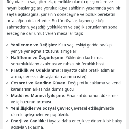
Rüyada kısa saç görmek, genellikle olumlu gelişmelere ve
hayırlı başlangıçlara yorulur. Rüya sahibinin yaşamında yeni bir
sayfa açılacağına, şansının döneceğine ve bolluk bereketin
artacağına delalet eder. Bu tür rüyalar, kişinin çektiği
zahmetlerin, yaşadığı yoklukların ve sağlık sorunlarının sona
ereceğine dair umut veren mesajlar taşır.
Yenilenme ve Değişim:
Kısa saç, eskiyi geride bırakıp
yeniye yer açma arzusunu simgeler.
Hafifleme ve Özgürleşme:
Yüklerden kurtulma,
sorumlulukların azalması ve ruhsal bir ferahlık hissi.
Pratiklik ve Odaklanma:
Hayatta daha pratik adımlar
atma, gereksiz detaylardan arınma isteği.
Cesaret ve Kendine Güven:
Değişimi kucaklama ve kendi
kararlarının arkasında durma gücü.
Maddi ve Manevi İyileşme:
Finansal durumun düzelmesi
ve iç huzurun artması.
Yeni İlişkiler ve Sosyal Çevre:
Çevresel etkileşimlerde
olumlu gelişmeler ve popülerlik.
Enerji ve Canlılık:
Hayata daha enerjik ve dinamik bir bakış
açısıyla yaklaşma.