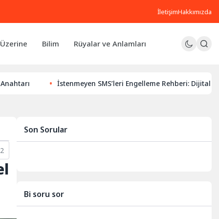
İletişim
Hakkımızda
Üzerine
Bilim
Rüyalar ve Anlamları
İstenmeyen SMS’leri Engelleme Rehberi: Dijital Huzurunuz
Son Sorular
12
el
Bi soru sor