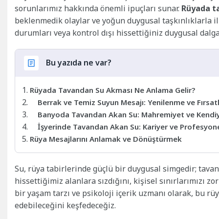
sorunlarımız hakkında önemli ipuçları sunar.
Rüyada t
beklenmedik olaylar ve yoğun duygusal taşkınlıklarla ili
durumları veya kontrol dışı hissettiğiniz duygusal dalga
Bu yazıda ne var?
Rüyada Tavandan Su Akması Ne Anlama Gelir?
Berrak ve Temiz Suyun Mesajı: Yenilenme ve Fırsat
Banyoda Tavandan Akan Su: Mahremiyet ve Kendi
İşyerinde Tavandan Akan Su: Kariyer ve Profesyone
Rüya Mesajlarını Anlamak ve Dönüştürmek
Su, rüya tabirlerinde güçlü bir duygusal simgedir; tav
hissettiğimiz alanlara sızdığını, kişisel sınırlarımızı zo
bir yaşam tarzı ve psikoloji içerik uzmanı olarak, bu r
edebileceğini keşfedeceğiz.