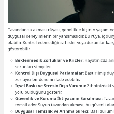
Tavandan su akması rüyası, genellikle kişinin yaşamınd
duygusal deneyimlerin bir yansımasıdır. Bu rüya, iç dün
olabilir. Kontrol edemediğiniz hisler veya durumlar ka
gösterebilir.
Beklenmedik Zorluklar ve Krizler:
Hayatınızda ani
sorunları simgeler.
Kontrol Dışı Duygusal Patlamalar:
Bastırılmış duy
zorlayıcı bir dönemi ifade edebilir.
İçsel Baskı ve Stresin Dışa Vurumu:
Zihninizdeki v
yolu bulduğunu gösterir.
Güvenlik ve Koruma İhtiyacının Sarsılması:
Tavan
temsil eder. Suyun tavandan akması, bu güvenli aland
Duygusal Temizlik ve Arınma Süreci:
Bazı durumla