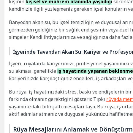
kişinin
kişisel ve mahrem alanında yaşadığı
sorunlara
kendinizle ilgili yüzleşmeniz gereken içsel konuların ve
Banyodan akan su, bu içsel temizliğin ve duygusal arın
görmezden geldiğiniz bir sağlık endişesinin veya özel ha
simgeler. Kendi ihtiyaçlarınıza ve sağlığınıza daha fazla 
İşyerinde Tavandan Akan Su: Kariyer ve Profesyo
İşyeri, rüyalarda kariyerimizi, profesyonel yaşamımızı
su akması, genellikle
iş hayatında yaşanan beklenme
kariyerinizde karşılaştığınız engelleri, iş arkadaşları ve
Bu rüya, iş hayatınızdaki stres, baskı ve endişelerin b
farkında olmanız gerektiğini gösterir. Tıpkı
rüyada mem
yaşamınızdaki bilinçaltı mesajları taşır. Bu rüya, iş ort
aktif adımlar atmanız ve duygusal yükünüzü hafifletmeni
Rüya Mesajlarını Anlamak ve Dönüştür