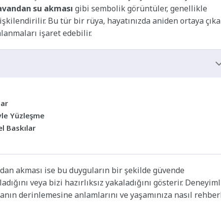
avandan su akması
gibi sembolik görüntüler, genellikle
şkilendirilir. Bu tür bir rüya, hayatınızda aniden ortaya çık
lanmaları işaret edebilir.
lar
yle Yüzleşme
l Baskılar
andan akması ise bu duyguların bir şekilde güvende
rladığını veya bizi hazırlıksız yakaladığını gösterir. Deneyiml
üyanın derinlemesine anlamlarını ve yaşamınıza nasıl rehber