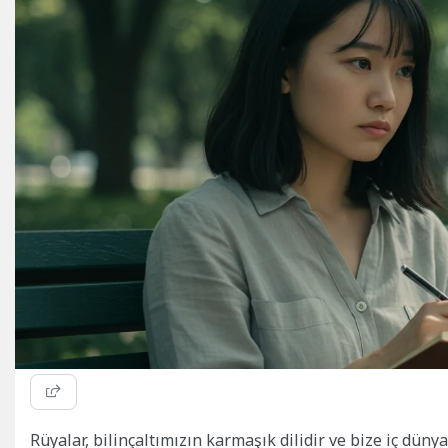
Rüyalar, bilinçaltımızın karmaşık dilidir ve bize iç dü