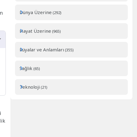
Dünya Üzerine
an
(292)
Hayat Üzerine
(965)
Rüyalar ve Anlamları
(355)
Sağlık
(65)
Teknoloji
(21)
i
lik