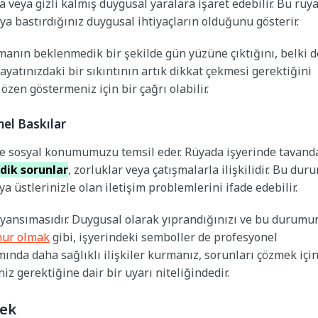
 veya gizli kalmış duygusal yaralara işaret edebilir. Bu rüya
ya bastırdığınız duygusal ihtiyaçların olduğunu gösterir.
manın beklenmedik bir şekilde gün yüzüne çıktığını, belki d
yatınızdaki bir sıkıntının artık dikkat çekmesi gerektiğini
özen göstermeniz için bir çağrı olabilir.
nel Baskılar
 ve sosyal konumumuzu temsil eder. Rüyada işyerinde tavand
dik sorunlar
, zorluklar veya çatışmalarla ilişkilidir. Bu dur
ya üstlerinizle olan iletişim problemlerini ifade edebilir.
ir yansımasıdır. Duygusal olarak yıprandığınızı ve bu durumu
ur olmak
gibi, işyerindeki semboller de profesyonel
amında daha sağlıklı ilişkiler kurmanız, sorunları çözmek içi
z gerektiğine dair bir uyarı niteliğindedir.
mek