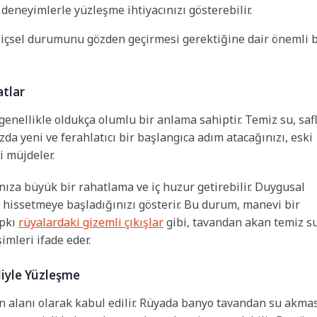
eneyimlerle yüzleşme ihtiyacınızı gösterebilir.
e içsel durumunu gözden geçirmesi gerektiğine dair önemli b
atlar
enellikle oldukça olumlu bir anlama sahiptir. Temiz su, safl
a yeni ve ferahlatıcı bir başlangıca adım atacağınızı, eski
i müjdeler.
ıza büyük bir rahatlama ve iç huzur getirebilir. Duygusal
 hissetmeye başladığınızı gösterir. Bu durum, manevi bir
ıpkı
rüyalardaki gizemli çıkışlar
gibi, tavandan akan temiz s
imleri ifade eder.
iyle Yüzleşme
n alanı olarak kabul edilir. Rüyada banyo tavandan su akmas