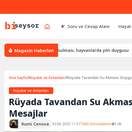
Soru ve Cevap Alanı
Hayat
Magazin Haberleri
 yön bulur, leylek yön bulması, hayvanlarda yön duygusu
Bü
Ana Sayfa
Rüyalar ve Anlamları
Rüyada Tavandan Su Akması: Duygusa
Rüyalar ve Anlamları
Rüyada Tavandan Su Akması:
Mesajlar
Rumi Cenova
30 Eki 2025 11:57
7489 Görüntüleme
6 dk.