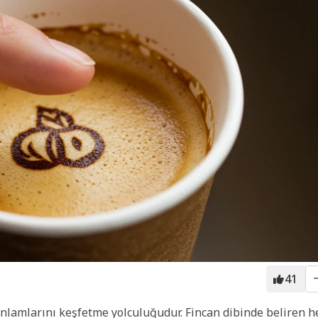
41
 anlamlarını keşfetme yolculuğudur. Fincan dibinde beliren h