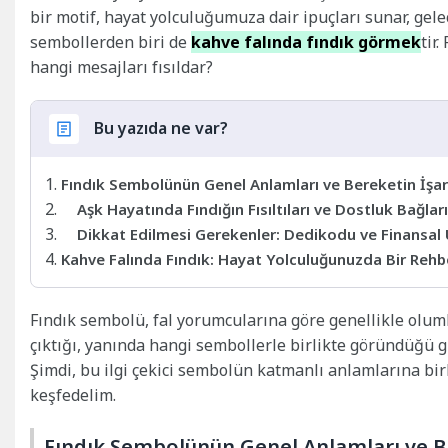
bir motif, hayat yolculuğumuza dair ipuçları sunar, gele
sembollerden biri de
kahve falında fındık görmek
tir
hangi mesajları fısıldar?
Bu yazıda ne var?
Fındık Sembolünün Genel Anlamları ve Bereketin İşar
Aşk Hayatında Fındığın Fısıltıları ve Dostluk Bağları
Dikkat Edilmesi Gerekenler: Dedikodu ve Finansal 
Kahve Falında Fındık: Hayat Yolculuğunuzda Bir Rehb
Fındık sembolü, fal yorumcularına göre genellikle olum
çıktığı, yanında hangi sembollerle birlikte göründüğü gi
Şimdi, bu ilgi çekici sembolün katmanlı anlamlarına bir
keşfedelim.
Fındık Sembolünün Genel Anlamları ve Be