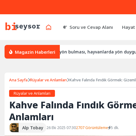
Soru ve Cevap Alanı
Hayat
Magazin Haberleri
ıl yön bulur, leylek yön bulması, hayvanlarda yön duygusu
Ana Sayfa
Rüyalar ve Anlamları
Kahve Falında Fındık Görmek: Gizemli
Rüyalar ve Anlamları
Kahve Falında Fındık Görme
Anlamları
Alp Tobay
26 Eki 2025 07:30
2707 Görüntüleme
5 dk.