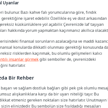
l Uyarılar
ri bulunur. Bazı kahve falı yorumcularına göre, fındık
erektiğine işaret edebilir. Özellikle eş ve dost arkasından
gereksiz küskünlüklere yol açabilir. Çevrenizde laf taşıyan
aları hakkında yorum yapmaktan kaçınmanız akıllıca olacaktı
çerisindeki finansal sorunların azalacağına ve maddi kazanc
finansal konularda dikkatli olunması gerektiği konusunda d
ereksiz risklerden kaçınmak, bu olumlu gelişmeleri kalıcı
ıntılı insanlar görmek
gibi semboller de, çevrenizdeki
ini hatırlatır.
zda Bir Rehber
, başarı ve sağlam dostluk bağları gibi pek çok olumlu mesaj
suz alışkanlıklara karşı da bir uyarı niteliği taşır. Bu
 dikkat etmeniz gereken noktaları size hatırlatır. Unutmayın 
a sizin elinizdedir. Bu sembolün size fısıldadığı mesajları