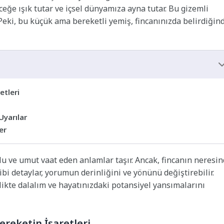
ceğe ışık tutar ve içsel dünyamıza ayna tutar. Bu gizemli
. Peki, bu küçük ama bereketli yemiş, fincanınızda belirdiğin
etleri
Uyarılar
er
lu ve umut vaat eden anlamlar taşır. Ancak, fincanın neresi
bi detaylar, yorumun derinliğini ve yönünü değiştirebilir.
likte dalalım ve hayatınızdaki potansiyel yansımalarını
reketin İşaretleri