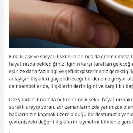
Fındık, aşk ve sosyal ilişkiler alanında da önemli mesaj
hayatınızda beklediğiniz ilginin karşı taraftan geleceği
eşinize daha fazla ilgi ve şefkat göstermeniz gerektiği ko
anlayışın ilişkileri güçlendireceği bir döneme giriyor ola
dair semboller de, ilişkilerin derinliğini ve karşılıklı ba
Öte yandan, fincanda beliren fındık şekli, hayatınızdaki v
sürekli arayıp soran, zor zamanlarınızda yanınızda ola
bağlarınızın kopmak üzere olduğu bir dostunuzla yenide
çevrenizdeki değerli ilişkilerin kıymetini bilmeniz gerekt