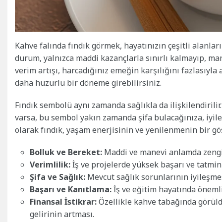
Kahve falında fındık görmek, hayatınızın çeşitli alanla
durum, yalnızca maddi kazançlarla sınırlı kalmayıp, mane
verim artışı, harcadığınız emeğin karşılığını fazlasıyla
daha huzurlu bir döneme girebilirsiniz.
Fındık sembolü aynı zamanda sağlıkla da ilişkilendirili
varsa, bu sembol yakın zamanda şifa bulacağınıza, iyil
olarak fındık, yaşam enerjisinin ve yenilenmenin bir gö
Bolluk ve Bereket:
Maddi ve manevi anlamda zengi
Verimlilik:
İş ve projelerde yüksek başarı ve tatmin 
Şifa ve Sağlık:
Mevcut sağlık sorunlarının iyileşme
Başarı ve Kanıtlama:
İş ve eğitim hayatında önemli
Finansal İstikrar:
Özellikle kahve tabağında görüld
gelirinin artması.