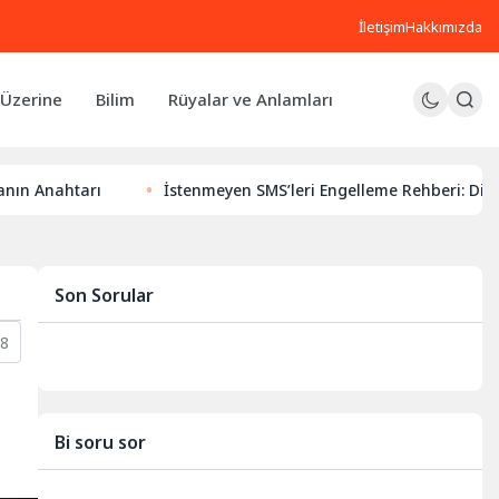
İletişim
Hakkımızda
Üzerine
Bilim
Rüyalar ve Anlamları
arı
İstenmeyen SMS’leri Engelleme Rehberi: Dijital Huzuru
Son Sorular
8
Bi soru sor