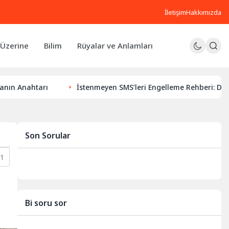
İletişim
Hakkımızda
Üzerine
Bilim
Rüyalar ve Anlamları
arı
İstenmeyen SMS’leri Engelleme Rehberi: Dijital Huzuru
Son Sorular
1
Bi soru sor