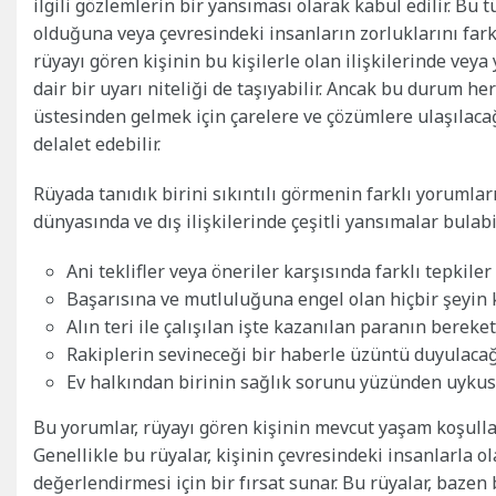
ilgili gözlemlerin bir yansıması olarak kabul edilir. Bu
olduğuna veya çevresindeki insanların zorluklarını far
rüyayı gören kişinin bu kişilerle olan ilişkilerinde vey
dair bir uyarı niteliği de taşıyabilir. Ancak bu durum h
üstesinden gelmek için çarelere ve çözümlere ulaşılac
delalet edebilir.
Rüyada tanıdık birini sıkıntılı görmenin farklı yorumları
dünyasında ve dış ilişkilerinde çeşitli yansımalar bulabil
Ani teklifler veya öneriler karşısında farklı tepkiler 
Başarısına ve mutluluğuna engel olan hiçbir şeyin k
Alın teri ile çalışılan işte kazanılan paranın bereket
Rakiplerin sevineceği bir haberle üzüntü duyulacağı
Ev halkından birinin sağlık sorunu yüzünden uykusu
Bu yorumlar, rüyayı gören kişinin mevcut yaşam koşullar
Genellikle bu rüyalar, kişinin çevresindeki insanlarla ol
değerlendirmesi için bir fırsat sunar. Bu rüyalar, bazen 