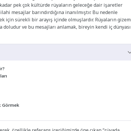
adar pek çok kültürde rüyaların geleceğe dair işaretler
lahi mesajlar barındırdığına inanılmıştır. Bu nedenle
k için sürekli bir arayış içinde olmuşlardır. Rüyaların gizem
la doludur ve bu mesajları anlamak, bireyin kendi iç dünyas
ir?
ları
ık Görmek
rek, özellikle referans içeriğimizde öne çıkan “rüyada