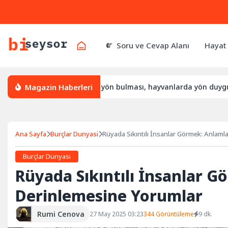
Soru ve Cevap Alanı
Hayat
Magazin Haberleri
sıl yön bulur, leylek yön bulması, hayvanlarda yön duygusu
Ana Sayfa
Burçlar Dunyasi
Rüyada Sıkıntılı İnsanlar Görmek: Anlaml
Burçlar Dunyasi
Rüyada Sıkıntılı İnsanlar G
Derinlemesine Yorumlar
Rumi Cenova
27 May 2025 03:23
344 Görüntüleme
9 dk.