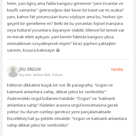
hmm, yazı ilginç ama falda kanguru görmenin “yeni insanlar ve
keyifli zamanlar” getireceğine dair kesin bir kanıt var mı acaba?
yani, kahve falı yorumcuları bunu söylüyor ama bu, herkes için
geçerli bir genelleme mi? Belki de bu yorumlar, kişisel inançlara
veya kültürel yorumlara dayanıyor olabilir, bilimsel bir temeli var
mı merak ettim açıkçası. yani benim falımda kanguru çıksa,
otomatikman sosyalleşecek miyim? biraz şüpheci yaklaştım
sanırım, kusura bakmayın 😀
filiz ERGÜN
Yanıtla
9 ay önce
- 24 Ekim 2025 - 6:00 pm
Editörün dikkatine küçük bir not: İlk paragrafta, “özgün ve
katmanlı anlamlara sahip, dikkat çekici bir semboldür”
ifadesindeki virgül kullanımı hatalıdır. “Özgün” ve “katmanlı
anlamlara sahip” ifadeleri arasına virgül konulmasına gerek
yoktur; bu durum cümleyi gereksiz yere parçalamaktadır.
Düzeltilmiş hali şu şekilde olmalıdır: “özgün ve katmanlı anlamlara
sahip dikkat çekici bir semboldür.”