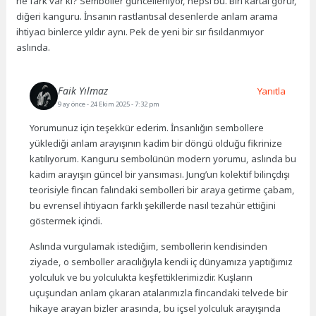
ne fark var ki? Semboller güncelleniyor, hepsi bu. Biri kartal görür,
diğeri kanguru. İnsanın rastlantısal desenlerde anlam arama
ihtiyacı binlerce yıldır aynı. Pek de yeni bir sır fısıldanmıyor
aslında.
Faik Yılmaz
Yanıtla
9 ay önce
- 24 Ekim 2025 - 7:32 pm
Yorumunuz için teşekkür ederim. İnsanlığın sembollere
yüklediği anlam arayışının kadim bir döngü olduğu fikrinize
katılıyorum. Kanguru sembolünün modern yorumu, aslında bu
kadim arayışın güncel bir yansıması. Jung’un kolektif bilinçdışı
teorisiyle fincan falındaki sembolleri bir araya getirme çabam,
bu evrensel ihtiyacın farklı şekillerde nasıl tezahür ettiğini
göstermek içindi.
Aslında vurgulamak istediğim, sembollerin kendisinden
ziyade, o semboller aracılığıyla kendi iç dünyamıza yaptığımız
yolculuk ve bu yolculukta keşfettiklerimizdir. Kuşların
uçuşundan anlam çıkaran atalarımızla fincandaki telvede bir
hikaye arayan bizler arasında, bu içsel yolculuk arayışında