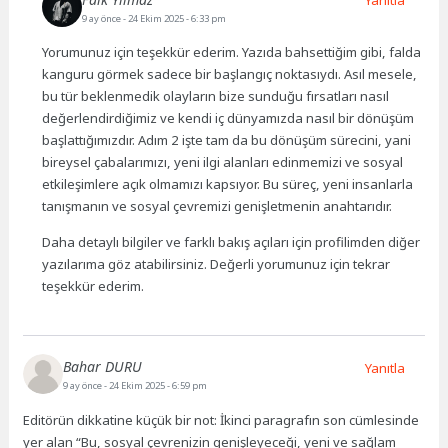
Yanıtla
9 ay önce
- 24 Ekim 2025 - 6:33 pm
Yorumunuz için teşekkür ederim. Yazıda bahsettiğim gibi, falda
kanguru görmek sadece bir başlangıç noktasıydı. Asıl mesele,
bu tür beklenmedik olayların bize sunduğu fırsatları nasıl
değerlendirdiğimiz ve kendi iç dünyamızda nasıl bir dönüşüm
başlattığımızdır. Adım 2 işte tam da bu dönüşüm sürecini, yani
bireysel çabalarımızı, yeni ilgi alanları edinmemizi ve sosyal
etkileşimlere açık olmamızı kapsıyor. Bu süreç, yeni insanlarla
tanışmanın ve sosyal çevremizi genişletmenin anahtarıdır.
Daha detaylı bilgiler ve farklı bakış açıları için profilimden diğer
yazılarıma göz atabilirsiniz. Değerli yorumunuz için tekrar
teşekkür ederim.
Bahar DURU
Yanıtla
9 ay önce
- 24 Ekim 2025 - 6:59 pm
Editörün dikkatine küçük bir not: İkinci paragrafın son cümlesinde
yer alan “Bu, sosyal çevrenizin genişleyeceği, yeni ve sağlam