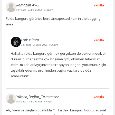
Ramazan AVCI
Yanıtla
9 ay önce
- 24 Ekim 2025 - 4:34 pm
Falda kanguru görünce ben: Unexpected item in the bagging
area.
Faik Yılmaz
Yanıtla
9 ay önce
- 24 Ekim 2025 - 4:36 pm
Hahaha falda kanguru görmek gerçekten de beklenmedik bir
durum. bu benzetme çok hoşuma gitti, okurken tebessüm
ettim. mizah anlayışınız takdire şayan. değerli yorumunuz için
teşekkür ederim, profilimden başka yazılara da göz
atabilirsiniz.
Yüksek_Dağlar_Tırmanıcısı
Yanıtla
9 ay önce
- 24 Ekim 2025 - 4:55 pm
Ah, “yeni ve sağlam dostluklar”… Faldaki kanguru figürü, sosyal