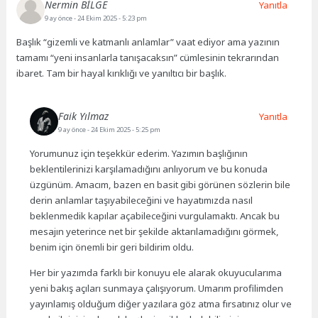
Nermin BİLGE
Yanıtla
9 ay önce
- 24 Ekim 2025 - 5:23 pm
Başlık “gizemli ve katmanlı anlamlar” vaat ediyor ama yazının
tamamı “yeni insanlarla tanışacaksın” cümlesinin tekrarından
ibaret. Tam bir hayal kırıklığı ve yanıltıcı bir başlık.
Faik Yılmaz
Yanıtla
9 ay önce
- 24 Ekim 2025 - 5:25 pm
Yorumunuz için teşekkür ederim. Yazımın başlığının
beklentilerinizi karşılamadığını anlıyorum ve bu konuda
üzgünüm. Amacım, bazen en basit gibi görünen sözlerin bile
derin anlamlar taşıyabileceğini ve hayatımızda nasıl
beklenmedik kapılar açabileceğini vurgulamaktı. Ancak bu
mesajın yeterince net bir şekilde aktarılamadığını görmek,
benim için önemli bir geri bildirim oldu.
Her bir yazımda farklı bir konuyu ele alarak okuyucularıma
yeni bakış açıları sunmaya çalışıyorum. Umarım profilimden
yayınlamış olduğum diğer yazılara göz atma fırsatınız olur ve