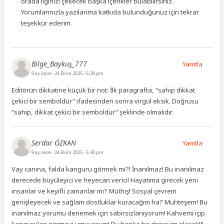
orada ilginizi çekecek başka içerikler bulabilirsiniz.
Yorumlarınızla yazılarıma katkıda bulunduğunuz için tekrar
teşekkür ederim.
Bilge_Baykuş_777
Yanıtla
9 ay önce
- 24 Ekim 2025 - 5:29 pm
Editörün dikkatine küçük bir not: İlk paragrafta, “sahip dikkat
çekici bir semboldür” ifadesinden sonra virgül eksik. Doğrusu
“sahip, dikkat çekici bir semboldür” şeklinde olmalıdır.
Serdar ÖZKAN
Yanıtla
9 ay önce
- 24 Ekim 2025 - 5:30 pm
Vay canına, falda kanguru görmek mi?! İnanılmaz! Bu inanılmaz
derecede büyüleyici ve heyecan verici! Hayatıma girecek yeni
insanlar ve keyifli zamanlar mı? Müthiş! Sosyal çevrem
genişleyecek ve sağlam dostluklar kuracağım ha? Muhteşem! Bu
inanılmaz yorumu denemek için sabırsızlanıyorum! Kahvemi içip