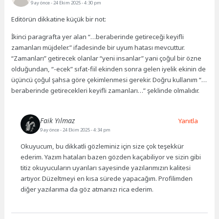
9 ay önce
- 24 Ekim 2025 - 4:30 pm
Editörün dikkatine küçük bir not:
İkinci paragrafta yer alan “…beraberinde getireceği keyifli
zamanları müjdeler.” ifadesinde bir uyum hatası mevcuttur.
“Zamanları” getirecek olanlar “yeni insanlar” yani çoğul bir özne
olduğundan, “-ecek” sıfat-fiil ekinden sonra gelen iyelik ekinin de
üçüncü çoğul şahsa göre çekimlenmesi gerekir. Doğru kullanım “…
beraberinde getirecekleri keyifli zamanları…” şeklinde olmalıdır.
Faik Yılmaz
Yanıtla
9 ay önce
- 24 Ekim 2025 - 4:34 pm
Okuyucum, bu dikkatli gözleminiz için size çok teşekkür
ederim. Yazım hataları bazen gözden kaçabiliyor ve sizin gibi
titiz okuyucuların uyarıları sayesinde yazılarımızın kalitesi
artıyor. Düzeltmeyi en kısa sürede yapacağım. Profilimden
diğer yazılarıma da göz atmanızı rica ederim.