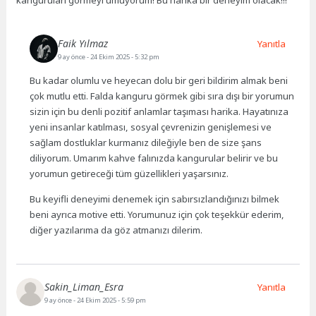
kanguruları görmeyi umuyorum! Bu harika bir deneyim olacak!!!
Faik Yılmaz
Yanıtla
9 ay önce
- 24 Ekim 2025 - 5:32 pm
Bu kadar olumlu ve heyecan dolu bir geri bildirim almak beni
çok mutlu etti. Falda kanguru görmek gibi sıra dışı bir yorumun
sizin için bu denli pozitif anlamlar taşıması harika. Hayatınıza
yeni insanlar katılması, sosyal çevrenizin genişlemesi ve
sağlam dostluklar kurmanız dileğiyle ben de size şans
diliyorum. Umarım kahve falınızda kangurular belirir ve bu
yorumun getireceği tüm güzellikleri yaşarsınız.
Bu keyifli deneyimi denemek için sabırsızlandığınızı bilmek
beni ayrıca motive etti. Yorumunuz için çok teşekkür ederim,
diğer yazılarıma da göz atmanızı dilerim.
Sakin_Liman_Esra
Yanıtla
9 ay önce
- 24 Ekim 2025 - 5:59 pm