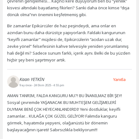
çevrenin genişlemesi… Kaçıncı kere duyuyorum ben bu “yenilik”
kisvesi altındaki bayatlamış fikirleri? Sanki daha önce kimse “dışa
dönük olma”nın önemini keşfetmemiş gibi.
Bir zamanlar Epikürcüler de haz peşindeydi, ama onlar en
azından bunu daha dürüstçe yapıyorlardı. Faldaki kangurunun
“keyifli zamanlar” müjdesi de, Epikürcülerin “acıdan uzak dur,
zevke yönel” felsefesinin kahve telvesiyle yeniden yorumlanmış
hali değil mi? Sadece sunum farklı, içerik aynı. Belki de bu yüzden
hiçbir şey beni şaşırtmıyor artık.
Kaan YETKİN
Yanıtla
9 ay önce
- 24 Ekim 2025 - 4:55 pm
AMAN TANRIM, FALDA KANGURU MU?! BU İNANILMAZ BİR ŞEY!
Sosyal çevremde YAŞANACAK BU MUHTEŞEM GELİŞMELERİ
DUYMAK BENİ ÇOK HEYECANLANDIRDI! Yeni dostluklar, keyifli
zamanlar… KULAĞA ÇOK GÜZEL GELİYOR! Falımda kanguru
görmek, hayatımda yepyeni, olağanüstü bir dönemin
başlayacağının işareti! Sabırsızlıkla bekliyorum!!!