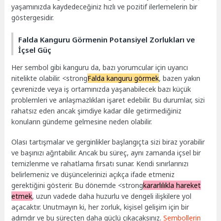
yaşamınızda kaydedeceğiniz hızlı ve pozitif ilerlemelerin bir
göstergesidir.
Falda Kanguru Görmenin Potansiyel Zorlukları ve
İçsel Güç
Her sembol gibi kanguru da, bazı yorumcular için uyarıcı
nitelikte olabilir. <strong
Falda kanguru görmek
, bazen yakın
çevrenizde veya iş ortamınızda yaşanabilecek bazı küçük
problemleri ve anlaşmazlıkları işaret edebilir. Bu durumlar, sizi
rahatsız eden ancak şimdiye kadar dile getirmediğiniz
konuların gündeme gelmesine neden olabilir.
Olası tartışmalar ve gerginlikler başlangıçta sizi biraz yorabilir
ve başınızı ağrıtabilir. Ancak bu süreç, aynı zamanda içsel bir
temizlenme ve rahatlama fırsatı sunar. Kendi sınırlarınızı
belirlemeniz ve düşüncelerinizi açıkça ifade etmeniz
gerektiğini gösterir. Bu dönemde <strong
kararlılıkla hareket
etmek
, uzun vadede daha huzurlu ve dengeli ilişkilere yol
açacaktır. Unutmayın ki, her zorluk, kişisel gelişim için bir
adımdır ve bu süreçten daha güçlü çıkacaksınız.
Sembollerin