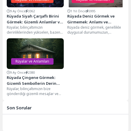
9 Ay Önce
3362
1 Yıl Önce
5995
Rüyada Siyah Çarşaflı Birini
Rüyada Deniz Görmek ve
Görmek: Gizemli Anlamlar ve
Girmemek: Anlamı ve
Rüyalar, bilinçaltımızın
Rüyada deniz görmek, genellikle
Yorumlar
Yorumları
derinliklerinden yükselen, bazen
duygusal durumumuzun,
karmaşık, bazen de şaşırtıcı
bilinçaltımızın ve yaşam
mesajlarla doludur. Bu mesajlar
enerjimizin bir yansımasıdır.
arasında siyah...
Denizin sakinliği huzuru,...
Rüyalar ve Anlamları
9 Ay Önce
2380
Rüyada Çingene Görmek:
Gizemli Sembollerin Derin
Rüyalar, bilinçaltımızın bize
Anlamları
gönderdiği gizemli mesajlar ve
sembollerle doludur. Bu
sembollerden biri de rüyada
Son Sorular
çingene...