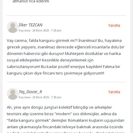
atmanızı rica ederim.
İlker TEZCAN
Yanıtla
9 ay önce
- 24 Ekim 2025 - 7:29 pm
Vay canına, falda kanguru görmek mi?! İnanılmaz! Bu, hayatıma
girecek yepyeni, inanılmaz derecede eğlenceli insanlarla dolu bir
dönemin habercisi gibi duruyor! Muhteşem dostluklar ve harika
sosyal etkileşimler! Kesinlikle deneyimlemek için
sabırsızlanıyorum! Bu kadar pozitif enerjiye bayıldım! Falıma bir
kanguru çıksın diye fincanı ters çevirmeye gidiyorum!!!
Taş_Duvar_R
Yanıtla
9 ay önce
- 24 Ekim 2025 - 7:30 pm
Ah, yine aynı döngü. Jung’un kolektif bilinçdışı ve arketipler
teorisini alıp üzerine biraz “modern” sos dökmüşler, adına da
“falda kanguru görmek” demişler. Romalıların kuşların uçuşundan
anlam çıkarmasıyla fincandaki telveye bakmak arasında özünde