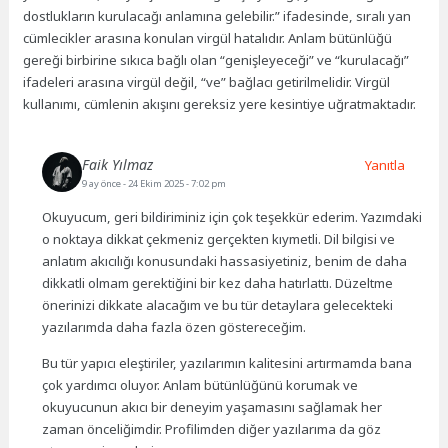
dostlukların kurulacağı anlamına gelebilir.” ifadesinde, sıralı yan
cümlecikler arasına konulan virgül hatalıdır. Anlam bütünlüğü
gereği birbirine sıkıca bağlı olan “genişleyeceği” ve “kurulacağı”
ifadeleri arasına virgül değil, “ve” bağlacı getirilmelidir. Virgül
kullanımı, cümlenin akışını gereksiz yere kesintiye uğratmaktadır.
Faik Yılmaz
Yanıtla
9 ay önce
- 24 Ekim 2025 - 7:02 pm
Okuyucum, geri bildiriminiz için çok teşekkür ederim. Yazımdaki
o noktaya dikkat çekmeniz gerçekten kıymetli. Dil bilgisi ve
anlatım akıcılığı konusundaki hassasiyetiniz, benim de daha
dikkatli olmam gerektiğini bir kez daha hatırlattı. Düzeltme
önerinizi dikkate alacağım ve bu tür detaylara gelecekteki
yazılarımda daha fazla özen göstereceğim.
Bu tür yapıcı eleştiriler, yazılarımın kalitesini artırmamda bana
çok yardımcı oluyor. Anlam bütünlüğünü korumak ve
okuyucunun akıcı bir deneyim yaşamasını sağlamak her
zaman önceliğimdir. Profilimden diğer yazılarıma da göz