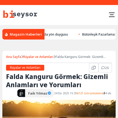
Magazin Haberleri
yön bulması, hayvanlarda yön duygusu
Bütünleşik Pazarlama: Markalarla
Ana Sayfa
Rüyalar ve Anlamları
Falda Kanguru Görmek: Gizemli
Anlamları ve Yorumları
Rüyalar ve Anlamları
26
Falda Kanguru Görmek: Gizemli
Anlamları ve Yorumları
Faik Yılmaz
24 Eki 2025 15:35
6121 Görüntüleme
4 dk.