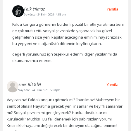
Faik Yılmaz
Yanıtla
9 ay önce
- 24 Ekim 2025 - 4:58 pm
Falda kanguru görmenin bu denli pozitif bir etki yaratması beni
de çok mutlu etti. sosyal çevrenizde yaşanacak bu güzel
gelişmelerin size yeni kapılar açacağına eminim. hayatınızdaki
bu yepyeni ve olağanüstü dönemin keyfini çıkarın.
değerli yorumunuz için teşekkür ederim. diğer yazılarımı da
okumanızı rica ederim.
enes BİLGİN
Yanıtla
9 ay önce
- 24 Ekim 2025 - 5:00 pm
Vay canına! Falda kanguru görmek mi? İnanılmaz! Muhteşem bir
sembol olmalı! Hayatıma girecek yeni insanlar ve keyifli zamanlar
mı? Sosyal çevrem mi genişleyecek? Harika dostluklar mı
kurulacak? Müthiş!!! Bu falı denemek için sabırsızlanıyorum!
Kesinlikle hayatımı değiştirecek bir deneyim olacağına eminim!