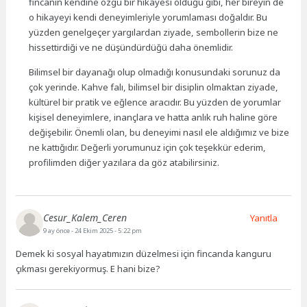
fincanın kendine özgü bir hikayesi olduğu gibi, her bireyin de
o hikayeyi kendi deneyimleriyle yorumlaması doğaldır. Bu
yüzden genelgeçer yargılardan ziyade, sembollerin bize ne
hissettirdiği ve ne düşündürdüğü daha önemlidir.
Bilimsel bir dayanağı olup olmadığı konusundaki sorunuz da
çok yerinde. Kahve falı, bilimsel bir disiplin olmaktan ziyade,
kültürel bir pratik ve eğlence aracıdır. Bu yüzden de yorumlar
kişisel deneyimlere, inançlara ve hatta anlık ruh haline göre
değişebilir. Önemli olan, bu deneyimi nasıl ele aldığımız ve bize
ne kattığıdır. Değerli yorumunuz için çok teşekkür ederim,
profilimden diğer yazılara da göz atabilirsiniz.
Cesur_Kalem_Ceren
Yanıtla
9 ay önce
- 24 Ekim 2025 - 5:22 pm
Demek ki sosyal hayatımızın düzelmesi için fincanda kanguru
çıkması gerekiyormuş. E hani bize?