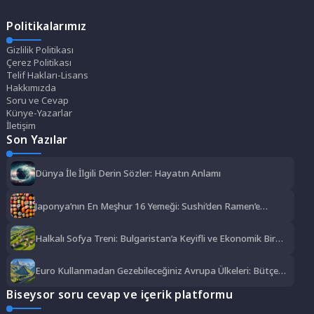
Politikalarımız
Gizlilik Politikası
Çerez Politikası
Telif Hakları-Lisans
Hakkımızda
Soru ve Cevap
Künye-Yazarlar
İletişim
Son Yazılar
Dünya İle İlgili Derin Sözler: Hayatın Anlamı
Japonya’nın En Meşhur 16 Yemeği: Sushi’den Ramen’e
Lezzet Şöleni
Halkalı Sofya Treni: Bulgaristan’a Keyifli ve Ekonomik Bir
Yolculuk
Euro Kullanmadan Gezebileceğiniz Avrupa Ülkeleri: Bütçe
Dostu Rotalar
Biseysor soru cevap ve içerik platformu