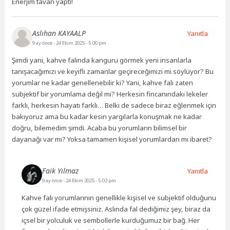
Enerjim tavan yaptı!
Aslıhan KAYAALP
Yanıtla
9 ay önce
- 24 Ekim 2025 - 5:00 pm
Şimdi yani, kahve falında kanguru görmek yeni insanlarla
tanışacağımızı ve keyifli zamanlar geçireceğimizi mi söylüyor? Bu
yorumlar ne kadar genellenebilir ki? Yani, kahve falı zaten
subjektif bir yorumlama değil mi? Herkesin fincanındaki lekeler
farklı, herkesin hayatı farklı… Belki de sadece biraz eğlenmek için
bakıyoruz ama bu kadar kesin yargılarla konuşmak ne kadar
doğru, bilemedim şimdi. Acaba bu yorumların bilimsel bir
dayanağı var mı? Yoksa tamamen kişisel yorumlardan mı ibaret?
Faik Yılmaz
Yanıtla
9 ay önce
- 24 Ekim 2025 - 5:02 pm
Kahve falı yorumlarının genellikle kişisel ve subjektif olduğunu
çok güzel ifade etmişsiniz. Aslında fal dediğimiz şey, biraz da
içsel bir yolculuk ve sembollerle kurduğumuz bir bağ. Her