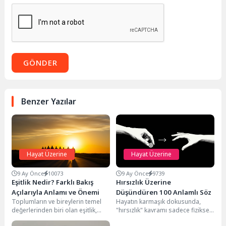
GÖNDER
Benzer Yazılar
Hayat Üzerine
Hayat Üzerine
9 Ay Önce
10073
9 Ay Önce
9739
Eşitlik Nedir? Farklı Bakış
Hırsızlık Üzerine
Açılarıyla Anlamı ve Önemi
Düşündüren 100 Anlamlı Söz
Toplumların ve bireylerin temel
Hayatın karmaşık dokusunda,
değerlerinden biri olan eşitlik,
"hırsızlık" kavramı sadece fiziksel
tarih boyunca pek çok düşünürün,
bir eylemden çok daha fazlasını