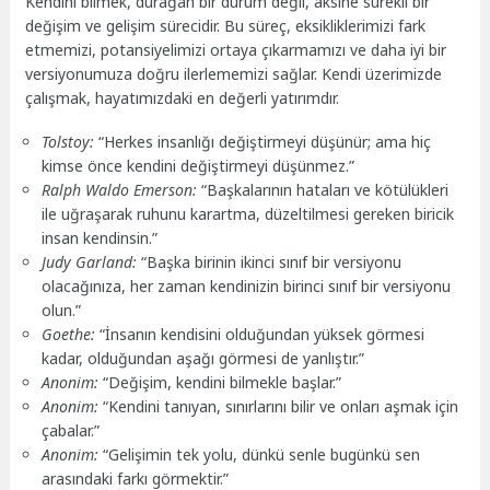
Kendini bilmek, durağan bir durum değil, aksine sürekli bir
değişim ve gelişim sürecidir. Bu süreç, eksikliklerimizi fark
etmemizi, potansiyelimizi ortaya çıkarmamızı ve daha iyi bir
versiyonumuza doğru ilerlememizi sağlar. Kendi üzerimizde
çalışmak, hayatımızdaki en değerli yatırımdır.
Tolstoy:
“Herkes insanlığı değiştirmeyi düşünür; ama hiç
kimse önce kendini değiştirmeyi düşünmez.”
Ralph Waldo Emerson:
“Başkalarının hataları ve kötülükleri
ile uğraşarak ruhunu karartma, düzeltilmesi gereken biricik
insan kendinsin.”
Judy Garland:
“Başka birinin ikinci sınıf bir versiyonu
olacağınıza, her zaman kendinizin birinci sınıf bir versiyonu
olun.”
Goethe:
“İnsanın kendisini olduğundan yüksek görmesi
kadar, olduğundan aşağı görmesi de yanlıştır.”
Anonim:
“Değişim, kendini bilmekle başlar.”
Anonim:
“Kendini tanıyan, sınırlarını bilir ve onları aşmak için
çabalar.”
Anonim:
“Gelişimin tek yolu, dünkü senle bugünkü sen
arasındaki farkı görmektir.”