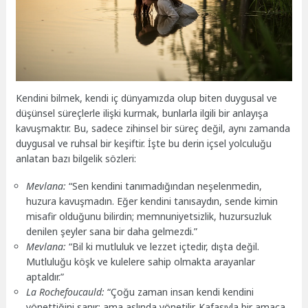
Kendini bilmek, kendi iç dünyamızda olup biten duygusal ve
düşünsel süreçlerle ilişki kurmak, bunlarla ilgili bir anlayışa
kavuşmaktır. Bu, sadece zihinsel bir süreç değil, aynı zamanda
duygusal ve ruhsal bir keşiftir. İşte bu derin içsel yolculuğu
anlatan bazı bilgelik sözleri:
Mevlana:
“Sen kendini tanımadığından neşelenmedin,
huzura kavuşmadın. Eğer kendini tanısaydın, sende kimin
misafir olduğunu bilirdin; memnuniyetsizlik, huzursuzluk
denilen şeyler sana bir daha gelmezdi.”
Mevlana:
“Bil ki mutluluk ve lezzet içtedir, dışta değil.
Mutluluğu köşk ve kulelere sahip olmakta arayanlar
aptaldır.”
La Rochefoucauld:
“Çoğu zaman insan kendi kendini
yönettiğini sanır; ama aslında yönetilir. Kafasıyla bir amaca