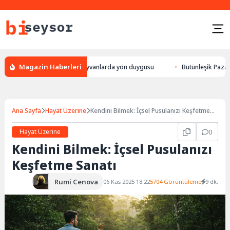
Magazin Haberleri
r, leylek yön bulması, hayvanlarda yön duygusu
Bütünleşik Pazarlama: 
Ana Sayfa
Hayat Üzerine
Kendini Bilmek: İçsel Pusulanızı Keşfetme
Sanatı
Hayat Üzerine
0
Kendini Bilmek: İçsel Pusulanızı
Keşfetme Sanatı
Rumi Cenova
06 Kas 2025 18:22
5704 Görüntüleme
9 dk.