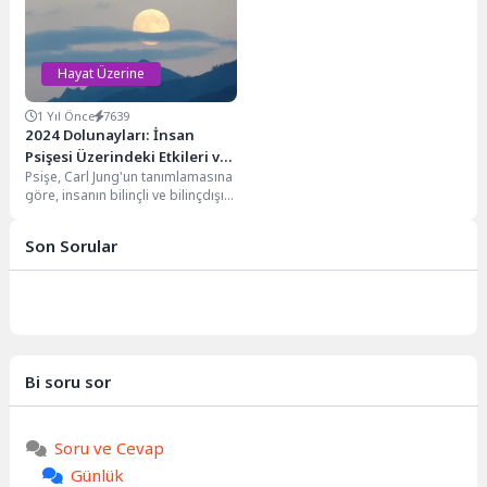
filozofun ve...
ifade eder. Bazen...
Hayat Üzerine
1 Yıl Önce
7639
2024 Dolunayları: İnsan
Psişesi Üzerindeki Etkileri ve
Psişe, Carl Jung'un tanımlamasına
Ruhun Yönlendirilmesi
göre, insanın bilinçli ve bilinçdışı
tüm duygu, düşünce ve
davranışlarını kapsayan...
Son Sorular
Bi soru sor
Soru ve Cevap
Günlük