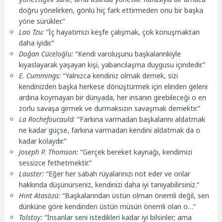
doğru yönelirken, gönlü hiç fark ettirmeden onu bir başka
yöne sürükler.”
Lao Tzu:
“İç hayatımızı keşfe çalışmak, çok konuşmaktan
daha iyidir.”
Doğan Cüceloğlu:
“Kendi varoluşunu başkalarınkiyle
kıyaslayarak yaşayan kişi, yabancılaşma duygusu içindedir.”
E. Cummings:
“Yalnızca kendiniz olmak demek, sizi
kendinizden başka herkese dönüştürmek için elinden geleni
ardına koymayan bir dünyada, her insanın girebileceği o en
zorlu savaşa girmek ve durmaksızın savaşmak demektir.”
La Rochefoucauld:
“Farkına varmadan başkalarını aldatmak
ne kadar güçse, farkına varmadan kendini aldatmak da o
kadar kolaydır.”
Joseph P. Thomson:
“Gerçek bereket kaynağı, kendimizi
sessizce fethetmektir.”
Lauster:
“Eğer her sabah rüyalarınızı not eder ve onlar
hakkında düşünürseniz, kendinizi daha iyi tanıyabilirsiniz.”
Hint Atasözü:
“Başkalarından üstün olman önemli değil, sen
dünküne göre kendinden üstün müsün önemli olan o…”
Tolstoy:
“İnsanlar seni istedikleri kadar iyi bilsinler; ama