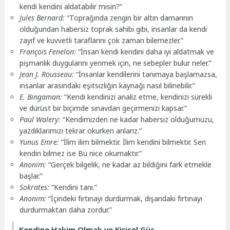
kendi kendini aldatabilir misin?”
Jules Bernard:
“Toprağında zengin bir altın damarının
olduğundan habersiz toprak sahibi gibi, insanlar da kendi
zayıf ve kuvvetli taraflarını çok zaman bilemezler.”
François Fenelon:
“İnsan kendi kendini daha iyi aldatmak ve
pişmanlık duygularını yenmek için, ne sebepler bulur neler.”
Jean J. Rousseau:
“İnsanlar kendilerini tanımaya başlamazsa,
insanlar arasındaki eşitsizliğin kaynağı nasıl bilinebilir.”
E. Bingaman:
“Kendi kendinizi analiz etme, kendinizi sürekli
ve dürüst bir biçimde sınavdan geçirmenizi kapsar.”
Paul Walery:
“Kendimizden ne kadar habersiz olduğumuzu,
yazdıklarımızı tekrar okurken anlarız.”
Yunus Emre:
“İlim ilim bilmektir. İlim kendini bilmektir. Sen
kendin bilmez ise Bu nice okumaktır.”
Anonim:
“Gerçek bilgelik, ne kadar az bildiğini fark etmekle
başlar.”
Sokrates:
“Kendini tanı.”
Anonim:
“İçindeki fırtınayı durdurmak, dışarıdaki fırtınayı
durdurmaktan daha zordur.”
Kendine Hakim Olmak ve Kişisel Güç