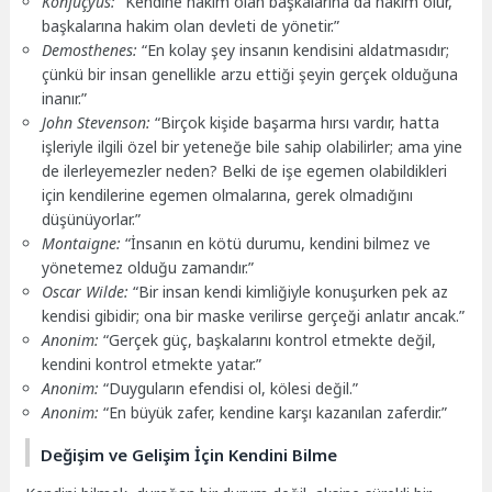
Konfüçyus:
“Kendine hakim olan başkalarına da hakim olur,
başkalarına hakim olan devleti de yönetir.”
Demosthenes:
“En kolay şey insanın kendisini aldatmasıdır;
çünkü bir insan genellikle arzu ettiği şeyin gerçek olduğuna
inanır.”
John Stevenson:
“Birçok kişide başarma hırsı vardır, hatta
işleriyle ilgili özel bir yeteneğe bile sahip olabilirler; ama yine
de ilerleyemezler neden? Belki de işe egemen olabildikleri
için kendilerine egemen olmalarına, gerek olmadığını
düşünüyorlar.”
Montaigne:
“İnsanın en kötü durumu, kendini bilmez ve
yönetemez olduğu zamandır.”
Oscar Wilde:
“Bir insan kendi kimliğiyle konuşurken pek az
kendisi gibidir; ona bir maske verilirse gerçeği anlatır ancak.”
Anonim:
“Gerçek güç, başkalarını kontrol etmekte değil,
kendini kontrol etmekte yatar.”
Anonim:
“Duyguların efendisi ol, kölesi değil.”
Anonim:
“En büyük zafer, kendine karşı kazanılan zaferdir.”
Değişim ve Gelişim İçin Kendini Bilme