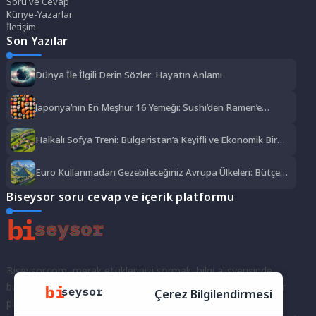
Soru ve Cevap
Künye-Yazarlar
İletişim
Son Yazılar
Dünya İle İlgili Derin Sözler: Hayatın Anlamı
Japonya’nın En Meşhur 16 Yemeği: Sushi’den Ramen’e
Lezzet Şöleni
Halkalı Sofya Treni: Bulgaristan’a Keyifli ve Ekonomik Bir
Yolculuk
Euro Kullanmadan Gezebileceğiniz Avrupa Ülkeleri: Bütçe
Dostu Rotalar
Biseysor soru cevap ve içerik platformu
Biseysor.com, merak ettiklerinizi sormak, bilgi alışverişinde
bulunmak ve fikirlerinizi paylaşmak için bir araya geldiğimiz bir
Çerez Bilgilendirmesi
platformdur.