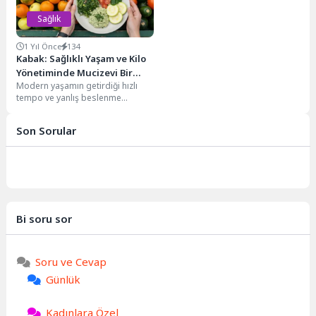
Sağlık
1 Yıl Önce
134
Kabak: Sağlıklı Yaşam ve Kilo
Yönetiminde Mucizevi Bir
Modern yaşamın getirdiği hızlı
Sebze
tempo ve yanlış beslenme
alışkanlıkları, pek çok kişinin kilo
kontrolü ve...
Son Sorular
Bi soru sor
Soru ve Cevap
Günlük
Kadınlara Özel