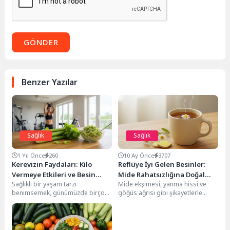
GÖNDER
Benzer Yazılar
Sağlık
Sağlık
1 Yıl Önce
260
10 Ay Önce
3707
Kerevizin Faydaları: Kilo
Reflüye İyi Gelen Besinler:
Vermeye Etkileri ve Besin
Mide Rahatsızlığına Doğal
Sağlıklı bir yaşam tarzı
Mide ekşimesi, yanma hissi ve
Değeri Nedir?
Çözümler
benimsemek, günümüzde birçok
göğüs ağrısı gibi şikayetlerle
kişinin öncelikleri arasında yer
kendini gösteren reflü, pek çok
alıyor. Özellikle kilo kontrolü...
kişinin...