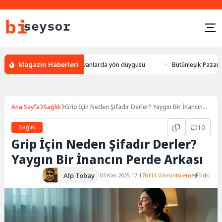
Magazin Haberleri
 leylek yön bulması, hayvanlarda yön duygusu
Bütünleşik Pazarlama: Ma
Ana Sayfa
Sağlık
Grip İçin Neden Şifadır Derler? Yaygın Bir İnancın
Perde Arkası
Sağlık
10
Grip İçin Neden Şifadır Derler?
Yaygın Bir İnancın Perde Arkası
Alp Tobay
03 Kas 2025 17:17
6111 Görüntüleme
5 dk.