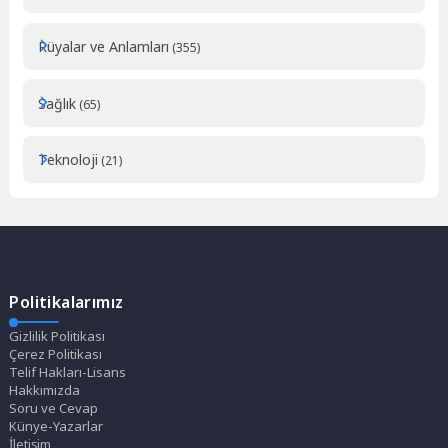
Rüyalar ve Anlamları
(355)
Sağlık
(65)
Teknoloji
(21)
Politikalarımız
Gizlilik Politikası
Çerez Politikası
Telif Hakları-Lisans
Hakkımızda
Soru ve Cevap
Künye-Yazarlar
İletişim