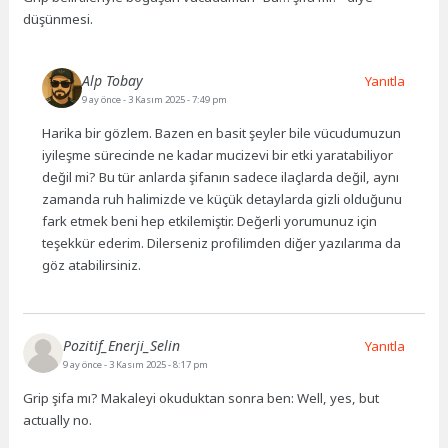
düşünmesi.
Alp Tobay
Yanıtla
9 ay önce
- 3 Kasım 2025 - 7:49 pm
Harika bir gözlem. Bazen en basit şeyler bile vücudumuzun
iyileşme sürecinde ne kadar mucizevi bir etki yaratabiliyor
değil mi? Bu tür anlarda şifanın sadece ilaçlarda değil, aynı
zamanda ruh halimizde ve küçük detaylarda gizli olduğunu
fark etmek beni hep etkilemiştir. Değerli yorumunuz için
teşekkür ederim. Dilerseniz profilimden diğer yazılarıma da
göz atabilirsiniz.
Pozitif_Enerji_Selin
Yanıtla
9 ay önce
- 3 Kasım 2025 - 8:17 pm
Grip şifa mı? Makaleyi okuduktan sonra ben: Well, yes, but
actually no.