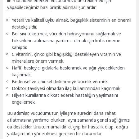
ile mücadele ederken vücudumuzu desteklemek için
yapabileceğimiz bazı pratik adımlar şunlardır:
Yeterli ve kaliteli uyku almak, bağışıklık sisteminin en önemli
destekçisidir.
Bol sıvı tüketmek, vücudun hidrasyonunu sağlamak ve
toksinlerin atılmasına yardımcı olmak için kritik öneme
sahiptir.
C vitamini, çinko gibi bağışıklığı destekleyen vitamin ve
minerallere önem vermek.
Hafif, besleyici gıdalarla beslenmek ve ağır yiyeceklerden
kaçınmak.
Bedensel ve zihinsel dinlenmeye öncelik vermek.
Doktor tavsiyesi olmadan ilaç kullanımından kaçınmak.
Hijyen kurallarına dikkat ederek hastalığın yayılmasını
engellemek.
Bu adımlar, vücudumuzun iyileşme sürecini daha rahat
atlatmasına yardımcı olurken, aynı zamanda genel sağlığımızı
da destekler. Unutulmamalıdır ki, grip bir hastalık olup, doğru
yaklaşımlarla yönetilmesi gereken bir durumdur.