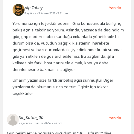
Alp Tobay
Yanıtla
9 ay önce
- 3 Kasım 2025 - 7:21 pm
Yorumunuz için teşekkür ederim. Grip konusundaki bu ilginç
bakış açınızı takdir ediyorum. Aslında, yazımda da değindiğim
gibi, grip modern tıbbın sunduğu imkanlarla yönetilebilir bir
durum olsa da, vücudun bağışıklık sistemini harekete
geçirmesi ve bazı durumlarda kişiye dinlenme fırsatı sunması
gibi yan etkileri de göz ardı edilemez. Bu bağlamda, şifa
kelimesinin farklı boyutlarını ele almak, konuya daha
derinlemesine bakmamızı sağlıyor.
Umarım yazım size farklı bir bakış açısı sunmuştur. Diğer
yazılarımı da okumanızı rica ederim. İlginiz için tekrar
teşekkürler.
Sır_Katibi_00
Yanıtla
9 ay önce
- 3 Kasım 2025 - 7:47 pm
Grip belirtileriyle boğuşan vücudumun “Bu… şifa mı?” diye