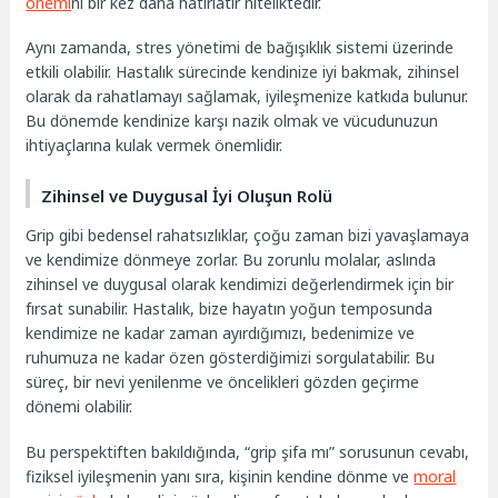
önemi
ni bir kez daha hatırlatır niteliktedir.
Aynı zamanda, stres yönetimi de bağışıklık sistemi üzerinde
etkili olabilir. Hastalık sürecinde kendinize iyi bakmak, zihinsel
olarak da rahatlamayı sağlamak, iyileşmenize katkıda bulunur.
Bu dönemde kendinize karşı nazik olmak ve vücudunuzun
ihtiyaçlarına kulak vermek önemlidir.
Zihinsel ve Duygusal İyi Oluşun Rolü
Grip gibi bedensel rahatsızlıklar, çoğu zaman bizi yavaşlamaya
ve kendimize dönmeye zorlar. Bu zorunlu molalar, aslında
zihinsel ve duygusal olarak kendimizi değerlendirmek için bir
fırsat sunabilir. Hastalık, bize hayatın yoğun temposunda
kendimize ne kadar zaman ayırdığımızı, bedenimize ve
ruhumuza ne kadar özen gösterdiğimizi sorgulatabilir. Bu
süreç, bir nevi yenilenme ve öncelikleri gözden geçirme
dönemi olabilir.
Bu perspektiften bakıldığında, “grip şifa mı” sorusunun cevabı,
fiziksel iyileşmenin yanı sıra, kişinin kendine dönme ve
moral