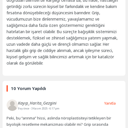
doğrudan bilimsel bir karşılığı olmasa da, bu ifade, hastalığın
getirdiği zorlu sürecin kişisel bir farkındalık ve kendine bakım
fırsatına dönüşebileceği düşüncesini barındırır. Grip,
vücudumuzun bize dinlenmemiz, yavaşlamamız ve
sağlığımıza daha fazla özen göstermemiz gerektiğini
hatırlatan bir işaret olabilir. Bu süreçte bağışıklık sistemimizi
desteklemek, fiziksel ve zihinsel sağlığımıza yatırım yapmak,
uzun vadede daha güçlü ve dirençli olmamızı sağlar. Her
hastalık gibi grip de ciddiye alınmalı, ancak iyileşme süreci,
kişisel gelişim ve sağlık bilincimizi artırmak için bir katalizör
olarak da görülebilir.
10 Yorum Yapıldı
Kayıp_Harita_Gezgini
Yanıtla
9 ay önce
- 3 Kasım 2025 - 6:17 pm
Peki, bu “arınma” hissi, aslında nöroplastisiteyi tetikleyen bir
biyolojik resetleme mekanizması olabilir mi? Grip sırasında