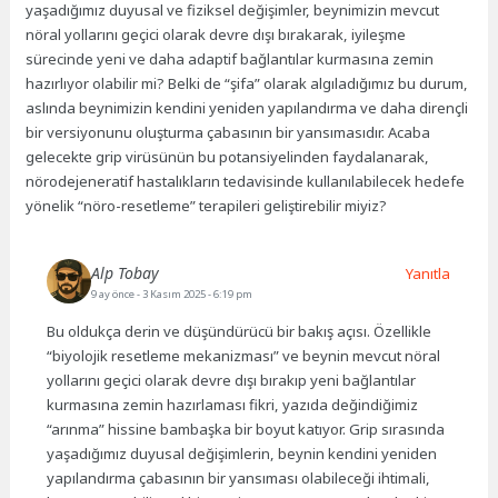
yaşadığımız duyusal ve fiziksel değişimler, beynimizin mevcut
nöral yollarını geçici olarak devre dışı bırakarak, iyileşme
sürecinde yeni ve daha adaptif bağlantılar kurmasına zemin
hazırlıyor olabilir mi? Belki de “şifa” olarak algıladığımız bu durum,
aslında beynimizin kendini yeniden yapılandırma ve daha dirençli
bir versiyonunu oluşturma çabasının bir yansımasıdır. Acaba
gelecekte grip virüsünün bu potansiyelinden faydalanarak,
nörodejeneratif hastalıkların tedavisinde kullanılabilecek hedefe
yönelik “nöro-resetleme” terapileri geliştirebilir miyiz?
Alp Tobay
Yanıtla
9 ay önce
- 3 Kasım 2025 - 6:19 pm
Bu oldukça derin ve düşündürücü bir bakış açısı. Özellikle
“biyolojik resetleme mekanizması” ve beynin mevcut nöral
yollarını geçici olarak devre dışı bırakıp yeni bağlantılar
kurmasına zemin hazırlaması fikri, yazıda değindiğimiz
“arınma” hissine bambaşka bir boyut katıyor. Grip sırasında
yaşadığımız duyusal değişimlerin, beynin kendini yeniden
yapılandırma çabasının bir yansıması olabileceği ihtimali,