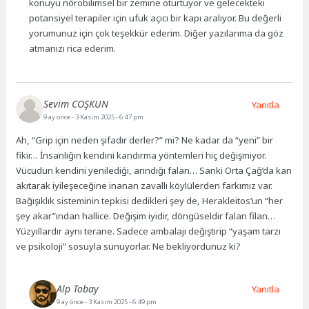
konuyu nörobilimsel bir zemine oturtuyor ve gelecekteki
potansiyel terapiler için ufuk açıcı bir kapı aralıyor. Bu değerli
yorumunuz için çok teşekkür ederim. Diğer yazılarıma da göz
atmanızı rica ederim.
Sevim COŞKUN
Yanıtla
9 ay önce
- 3 Kasım 2025 - 6:47 pm
Ah, “Grip için neden şifadır derler?” mi? Ne kadar da “yeni” bir
fikir… İnsanlığın kendini kandırma yöntemleri hiç değişmiyor.
Vücudun kendini yenilediği, arındığı falan… Sanki Orta Çağ’da kan
akıtarak iyileşeceğine inanan zavallı köylülerden farkımız var.
Bağışıklık sisteminin tepkisi dedikleri şey de, Herakleitos’un “her
şey akar”ından hallice. Değişim iyidir, döngüseldir falan filan…
Yüzyıllardır aynı terane. Sadece ambalajı değiştirip “yaşam tarzı
ve psikoloji” sosuyla sunuyorlar. Ne bekliyordunuz ki?
Alp Tobay
Yanıtla
9 ay önce
- 3 Kasım 2025 - 6:49 pm