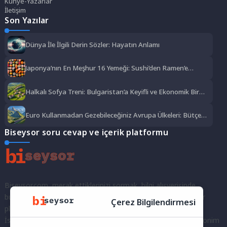
Künye-Yazarlar
İletişim
Son Yazılar
Dünya İle İlgili Derin Sözler: Hayatın Anlamı
Japonya’nın En Meşhur 16 Yemeği: Sushi’den Ramen’e
Lezzet Şöleni
Halkalı Sofya Treni: Bulgaristan’a Keyifli ve Ekonomik Bir
Yolculuk
Euro Kullanmadan Gezebileceğiniz Avrupa Ülkeleri: Bütçe
Dostu Rotalar
Biseysor soru cevap ve içerik platformu
Biseysor.com, merak ettiklerinizi sormak, bilgi alışverişinde
bulunmak ve fikirlerinizi paylaşmak için bir araya geldiğimiz bir
Çerez Bilgilendirmesi
platformdur.
İster kayıtlı bir kullanıcı olarak topluluğumuza katılın, ister anonim