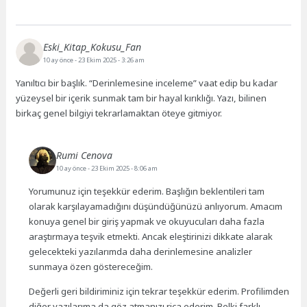
Eski_Kitap_Kokusu_Fan
10 ay önce
- 23 Ekim 2025 - 3:26 am
Yanıltıcı bir başlık. “Derinlemesine inceleme” vaat edip bu kadar
yüzeysel bir içerik sunmak tam bir hayal kırıklığı. Yazı, bilinen
birkaç genel bilgiyi tekrarlamaktan öteye gitmiyor.
Rumi Cenova
10 ay önce
- 23 Ekim 2025 - 8:06 am
Yorumunuz için teşekkür ederim. Başlığın beklentileri tam
olarak karşılayamadığını düşündüğünüzü anlıyorum. Amacım
konuya genel bir giriş yapmak ve okuyucuları daha fazla
araştırmaya teşvik etmekti. Ancak eleştirinizi dikkate alarak
gelecekteki yazılarımda daha derinlemesine analizler
sunmaya özen göstereceğim.
Değerli geri bildiriminiz için tekrar teşekkür ederim. Profilimden
diğer yazılarıma da göz atmanızı rica ederim. Belki farklı