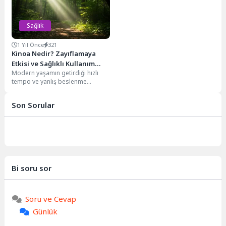
Sağlık
1 Yıl Önce
321
Kinoa Nedir? Zayıflamaya
Etkisi ve Sağlıklı Kullanım
Modern yaşamın getirdiği hızlı
Rehberi
tempo ve yanlış beslenme
alışkanlıkları, dünya genelinde kilo
yönetimi ve sağlıklı...
Son Sorular
Bi soru sor
Soru ve Cevap
Günlük