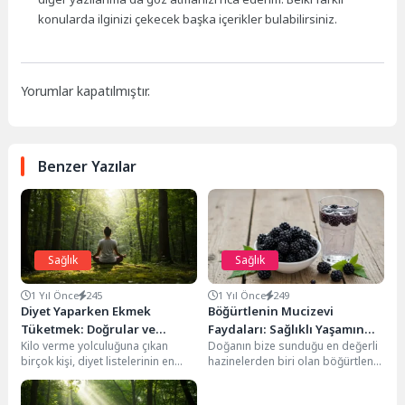
konularda ilginizi çekecek başka içerikler bulabilirsiniz.
Yorumlar kapatılmıştır.
Benzer Yazılar
Sağlık
Sağlık
1 Yıl Önce
245
1 Yıl Önce
249
Diyet Yaparken Ekmek
Böğürtlenin Mucizevi
Tüketmek: Doğrular ve
Faydaları: Sağlıklı Yaşamın
Kilo verme yolculuğuna çıkan
Doğanın bize sunduğu en değerli
Yanlışlar
Anahtarı
birçok kişi, diyet listelerinin en
hazinelerden biri olan böğürtlen,
başında ekmeği kesmeyi düşünür.
sadece lezzetli bir meyve olmakla
Toplumda yaygın...
kalmayıp,...