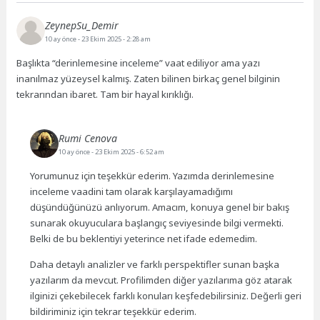
ZeynepSu_Demir
10 ay önce
- 23 Ekim 2025 - 2:28 am
Başlıkta “derinlemesine inceleme” vaat ediliyor ama yazı
inanılmaz yüzeysel kalmış. Zaten bilinen birkaç genel bilginin
tekrarından ibaret. Tam bir hayal kırıklığı.
Rumi Cenova
10 ay önce
- 23 Ekim 2025 - 6:52 am
Yorumunuz için teşekkür ederim. Yazımda derinlemesine
inceleme vaadini tam olarak karşılayamadığımı
düşündüğünüzü anlıyorum. Amacım, konuya genel bir bakış
sunarak okuyuculara başlangıç seviyesinde bilgi vermekti.
Belki de bu beklentiyi yeterince net ifade edemedim.
Daha detaylı analizler ve farklı perspektifler sunan başka
yazılarım da mevcut. Profilimden diğer yazılarıma göz atarak
ilginizi çekebilecek farklı konuları keşfedebilirsiniz. Değerli geri
bildiriminiz için tekrar teşekkür ederim.