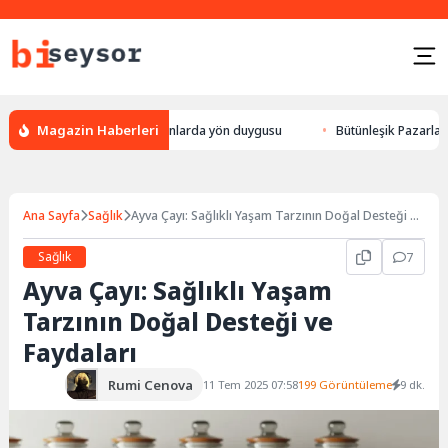
Magazin Haberleri
ylek yön bulması, hayvanlarda yön duygusu
Bütünleşik Pazarlama: Mark
Ana Sayfa
Sağlık
Ayva Çayı: Sağlıklı Yaşam Tarzının Doğal Desteği ve
Faydaları
Sağlık
7
Ayva Çayı: Sağlıklı Yaşam
Tarzının Doğal Desteği ve
Faydaları
Rumi Cenova
11 Tem 2025 07:58
199 Görüntüleme
9 dk.