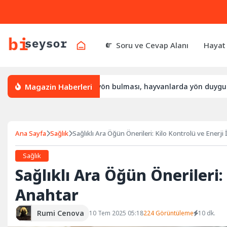
Soru ve Cevap Alanı
Hayat
Magazin Haberleri
l yön bulur, leylek yön bulması, hayvanlarda yön duygusu
Ana Sayfa
Sağlık
Sağlıklı Ara Öğün Önerileri: Kilo Kontrolü ve Enerji
Sağlık
Sağlıklı Ara Öğün Önerileri:
Anahtar
Rumi Cenova
10 Tem 2025 05:18
224 Görüntüleme
10 dk.