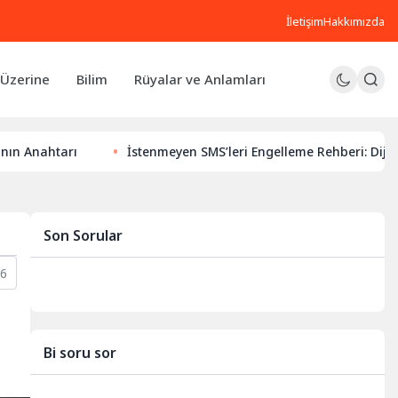
İletişim
Hakkımızda
Üzerine
Bilim
Rüyalar ve Anlamları
rı
İstenmeyen SMS’leri Engelleme Rehberi: Dijital Huzurun
Son Sorular
6
Bi soru sor