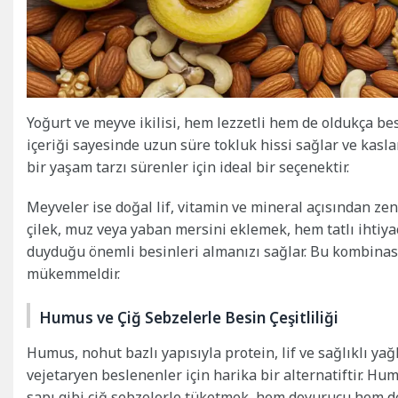
Yoğurt ve meyve ikilisi, hem lezzetli hem de oldukça besl
içeriği sayesinde uzun süre tokluk hissi sağlar ve kasla
bir yaşam tarzı sürenler için ideal bir seçenektir.
Meyveler ise doğal lif, vitamin ve mineral açısından z
çilek, muz veya yaban mersini eklemek, hem tatlı ihtiya
duyduğu önemli besinleri almanızı sağlar. Bu kombinasyo
mükemmeldir.
Humus ve Çiğ Sebzelerle Besin Çeşitliliği
Humus, nohut bazlı yapısıyla protein, lif ve sağlıklı yağ
vejetaryen beslenenler için harika bir alternatiftir. Hu
sapı gibi çiğ sebzelerle tüketmek, hem doyurucu hem de