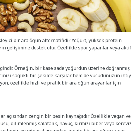
eyici bir ara öğün alternatifidir. Yoğurt, yüksek protein
rın gelişimine destek olur. Özellikle spor yapanlar veya akti
engindir. Örneğin, bir kase sade yoğurdun üzerine doğranmış
cınızı sağlıklı bir şekilde karşılar hem de vücudunuzun ihti
n, özellikle hızlı ve pratik bir ara öğün arayanlar için
lar açısından zengin bir besin kaynağıdır. Özellikle vegan ve
musu, dilimlenmiş salatalık, havuç, kırmızı biber veya kerevi
 vitamin ve mineral açısından zengin bir ara öğün sunar.