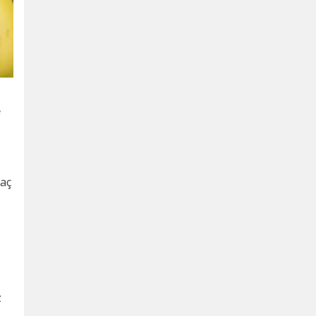
f
yaç
z