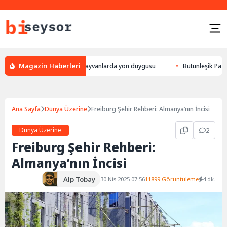
Magazin Haberleri
ulur, leylek yön bulması, hayvanlarda yön duygusu
Bütünleşik Pazarlam
Ana Sayfa
Dünya Üzerine
Freiburg Şehir Rehberi: Almanya’nın İncisi
Dünya Üzerine
2
Freiburg Şehir Rehberi:
Almanya’nın İncisi
Alp Tobay
30 Nis 2025 07:56
11899 Görüntüleme
4 dk.