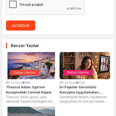
GÖNDER
Benzer Yazılar
Dünya Üzerine
Dünya Üzerine
1 Yıl Önce
3281
1 Yıl Önce
5124
Thassos Adası: Ege’nin
En Popüler Görüntülü
Kuzeyindeki Cennet Köşesi
Konuşma Uygulamaları:
Thassos Adası gezisi, uzun
Günümüzde iletişim, hayatımızın
Ücretsiz ve Kaliteli
zamandır hayalini kurduğum bir
vazgeçilmez bir parçası haline
Seçenekler
kaçamaktı. Şehrin karmaşasından
geldi. Özellikle görüntülü
uzaklaşmak, Ege'nin serin
konuşma uygulamaları sayesinde,
sularında...
sevdiklerimizle ve...