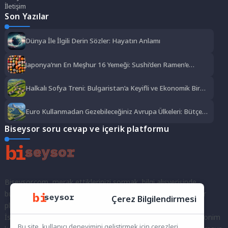
İletişim
Son Yazılar
Dünya İle İlgili Derin Sözler: Hayatın Anlamı
Japonya’nın En Meşhur 16 Yemeği: Sushi’den Ramen’e
Lezzet Şöleni
Halkalı Sofya Treni: Bulgaristan’a Keyifli ve Ekonomik Bir
Yolculuk
Euro Kullanmadan Gezebileceğiniz Avrupa Ülkeleri: Bütçe
Dostu Rotalar
Biseysor soru cevap ve içerik platformu
Biseysor.com, merak ettiklerinizi sormak, bilgi alışverişinde
bulunmak ve fikirlerinizi paylaşmak için bir araya geldiğimiz bir
Çerez Bilgilendirmesi
platformdur.
İster kayıtlı bir kullanıcı olarak topluluğumuza katılın, ister anonim
Bu site, kullanıcı deneyimini geliştirmek için çerezleri