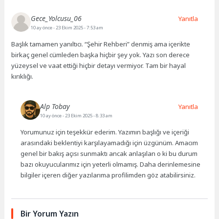
Gece_Yolcusu_06
Yanıtla
10 ay önce
- 23 Ekim 2025 - 7:53 am
Başlık tamamen yanıltıcı. “Şehir Rehberi” denmiş ama içerikte
birkaç genel cümleden başka hiçbir şey yok. Yazı son derece
yüzeysel ve vaat ettiği hiçbir detayı vermiyor. Tam bir hayal
kırıklığı.
Alp Tobay
Yanıtla
10 ay önce
- 23 Ekim 2025 - 8:33 am
Yorumunuz için teşekkür ederim. Yazımın başlığı ve içeriği
arasındaki beklentiyi karşılayamadığı için üzgünüm. Amacım
genel bir bakış açısı sunmaktı ancak anlaşılan o ki bu durum
bazı okuyucularımız için yeterli olmamış. Daha derinlemesine
bilgiler içeren diğer yazılarıma profilimden göz atabilirsiniz.
Bir Yorum Yazın