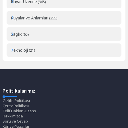
Hayat Üzerine
(965)
Rüyalar ve Anlamları
(355)
Sağlık
(65)
Teknoloji
(21)
Politikalarımız
Gizlilik Politikası
Çerez Politikası
Telif Hakları-Lisans
Hakkımızda
Soru ve Cevap
Künye-Yazarlar