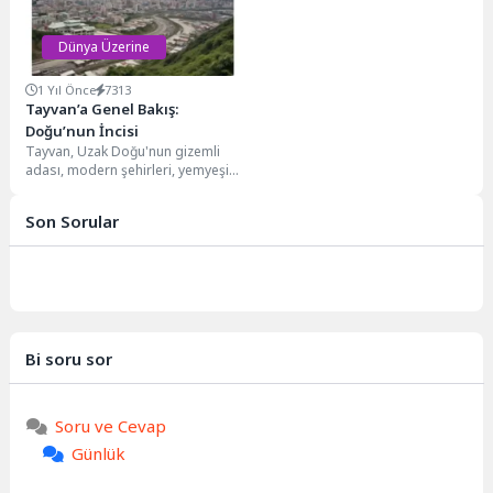
Dünya Üzerine
1 Yıl Önce
7313
Tayvan’a Genel Bakış:
Doğu’nun İncisi
Tayvan, Uzak Doğu'nun gizemli
adası, modern şehirleri, yemyeşil
doğası ve zengin kültürü ile
gezginleri cezbediyor....
Son Sorular
Bi soru sor
Soru ve Cevap
Günlük