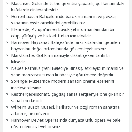
Maschsee Gölü’nde tekne gezintisi yapabilir, göl kenarındaki
kafelerde dinlenebilirsiniz.
Herrenhausen Bahçeleri’nde barok mimarinin ve peyzaj
sanatının eşsiz örneklerini görebilirsiniz.
Eilenriede, Avrupa’nın en büyük şehir ormanlarından biri
olup, yürüyüş ve bisiklet turları için idealdir.
Hannover Hayvanat Bahçesi’nde farklı kıtalardan getirilen
hayvanları doğal ortamlarında gözlemleyebilirsiniz.
Marktkirche, Gotik mimarisiyle dikkat çeken tarihi bir
kilisedir.
Neues Rathaus (Yeni Belediye Binası), etkileyici mimarisi ve
şehir manzarası sunan kubbesiyle görülmeye değerdir.
Sprengel Müzesi’nde modern sanatın önemli eserlerini
inceleyebilirsiniz.
Kestnergesellschaft, çağdaş sanat sergileriyle öne çıkan bir
sanat merkezidir.
Wilhelm Busch Müzesi, karikatür ve çizgi roman sanatına
adanmış bir müzedir.
Hannover Devlet Operası’nda dünyaca ünlü opera ve bale
gösterilerini izleyebilirsiniz.