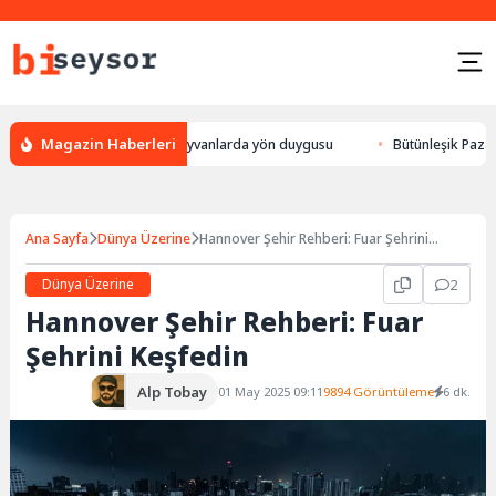
Magazin Haberleri
ur, leylek yön bulması, hayvanlarda yön duygusu
Bütünleşik Pazarlama: 
Ana Sayfa
Dünya Üzerine
Hannover Şehir Rehberi: Fuar Şehrini
Keşfedin
Dünya Üzerine
2
Hannover Şehir Rehberi: Fuar
Şehrini Keşfedin
Alp Tobay
01 May 2025 09:11
9894 Görüntüleme
6 dk.