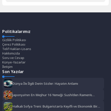
Politikalarımız
Gizlilik Politikası
Çerez Politikası
Telif Hakları-Lisans
Hakkımızda
Soru ve Cevap
Künye-Yazarlar
İletişim
Son Yazılar
Dünya İle İlgili Derin Sözler: Hayatın Anlamı
Japonya’nın En Meşhur 16 Yemeği: Sushi’den Ramen’e
Lezzet Şöleni
Halkalı Sofya Treni: Bulgaristan’a Keyifli ve Ekonomik Bir
Yolculuk