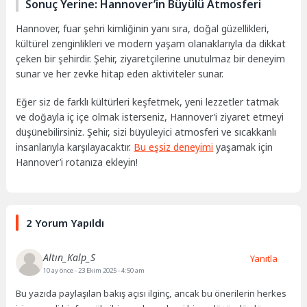
Sonuç Yerine: Hannover’in Büyülü Atmosferi
Hannover, fuar şehri kimliğinin yanı sıra, doğal güzellikleri,
kültürel zenginlikleri ve modern yaşam olanaklarıyla da dikkat
çeken bir şehirdir. Şehir, ziyaretçilerine unutulmaz bir deneyim
sunar ve her zevke hitap eden aktiviteler sunar.
Eğer siz de farklı kültürleri keşfetmek, yeni lezzetler tatmak
ve doğayla iç içe olmak isterseniz, Hannover’i ziyaret etmeyi
düşünebilirsiniz. Şehir, sizi büyüleyici atmosferi ve sıcakkanlı
insanlarıyla karşılayacaktır.
Bu eşsiz deneyimi
yaşamak için
Hannover’i rotanıza ekleyin!
2 Yorum Yapıldı
Altın_Kalp_S
Yanıtla
10 ay önce
- 23 Ekim 2025 - 4:50 am
Bu yazıda paylaşılan bakış açısı ilginç, ancak bu önerilerin herkes