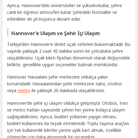
Ayrıca, Hannover’deki üniversiteler ve yüksekokullar, şehre
canlı bir öğrenci atmosferi katar. Şehirdeki festivaller ve
etkinlikler de yıl boyunca devam eder.
Hannover’e Ulaşım ve Şehir İçi Ulaşım
Türkiye’den Hannover’e direkt uçak seferleri bulunmaktadır. Bu
sayede yaklaşık 2 saat 45 dakika süren bir yolculukla şehre
ulaşabilirsiniz. Uçak bileti fiyatları dönemsel olarak değişmekle
birlikte, genellikle uygun seçenekler bulmak mümkündür.
Hannover Havaalanı şehir merkezine oldukça yakın
konumdadır. Havaalanından şehir merkezine taksi, otobüs
veya
metro
ile yaklaşık 20 dakikada ulaşabilirsiniz.
Hannover’de şehir içi ulaşım oldukça gelişmiştir. Otobüs, tren
ve metro hatları sayesinde şehrin her yerine kolayca ulaşım
sağlayabilirsiniz. Ayrıca, bisiklet yollarının yaygın olması,
bisiklet kullanımını da teşvik etmektedir. Toplu taşıma araçları
için tek kullanımlık biletler yerine aylık kart almak, özellikle
öğrenciler için daha ekonomik bir seçenektir.