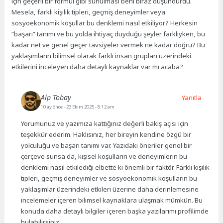
için geçerli bir formül gibi sunulması beni biraz düşündürdü.
Mesela, farklı kişilik tipleri, geçmiş deneyimler veya
sosyoekonomik koşullar bu denklemi nasıl etkiliyor? Herkesin
“başarı” tanımı ve bu yolda ihtiyaç duyduğu şeyler farklıyken, bu
kadar net ve genel geçer tavsiyeler vermek ne kadar doğru? Bu
yaklaşımların bilimsel olarak farklı insan grupları üzerindeki
etkilerini inceleyen daha detaylı kaynaklar var mı acaba?
Alp Tobay
Yanıtla
10 ay önce
- 23 Ekim 2025 - 8:12 am
Yorumunuz ve yazımıza kattığınız değerli bakış açısı için
teşekkür ederim. Haklısınız, her bireyin kendine özgü bir
yolculuğu ve başarı tanımı var. Yazıdaki öneriler genel bir
çerçeve sunsa da, kişisel koşulların ve deneyimlerin bu
denklemi nasıl etkilediği elbette ki önemli bir faktör. Farklı kişilik
tipleri, geçmiş deneyimler ve sosyoekonomik koşulların bu
yaklaşımlar üzerindeki etkileri üzerine daha derinlemesine
incelemeler içeren bilimsel kaynaklara ulaşmak mümkün. Bu
konuda daha detaylı bilgiler içeren başka yazılarımı profilimde
bulabilirsiniz.