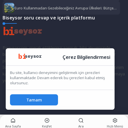
Euro Kullanmadan Gezebileceğiniz Avrupa Ülkeleri: Bütçe
Dostu Rotalar
Biseysor soru cevap ve içerik platformu
Biseysor.com, merak ettiklerinizi sormak, bilgi alışverişinde
bulunmak ve fikirlerinizi paylaşmak için bir araya geldiğimiz bir
Çerez Bilgilendirmesi
platformdur.
İster kayıtlı bir kullanıcı olarak topluluğumuza katılın, ister anonim
Bu site, kullanıcı deneyimini geliştirmek için çerezleri
kalarak sorularınızı yöneltin; burada her türlü soruya ve tartışmaya
kullanmaktadır. Devam ederek bu çerezleri kabul etmiş
yer var. Bilgiyi keşfetmek ve paylaşmak için bize katılın!
olursunuz.
Tamam
Ana Sayfa
Keşfet
Ara
Hızlı Menü