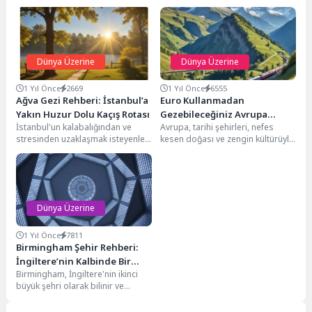
Dünya Üzerine
Dünya Üzerine
1 Yıl Önce
2669
1 Yıl Önce
6555
Ağva Gezi Rehberi: İstanbul’a
Euro Kullanmadan
Yakın Huzur Dolu Kaçış Rotası
Gezebileceğiniz Avrupa
İstanbul'un kalabalığından ve
Avrupa, tarihi şehirleri, nefes
Ülkeleri: Bütçe Dostu Rotalar
stresinden uzaklaşmak isteyenler
kesen doğası ve zengin kültürüyle
için Ağva, adeta bir vaha. Şehrin
her gezginin hayallerini süsleyen
gürültüsünü geride bırakıp,...
bir kıta....
Dünya Üzerine
1 Yıl Önce
7811
Birmingham Şehir Rehberi:
İngiltere’nin Kalbinde Bir
Birmingham, İngiltere'nin ikinci
Kültür ve Eğitim Merkezi
büyük şehri olarak bilinir ve
ülkenin merkezinde stratejik bir
konuma sahiptir. Tarih...