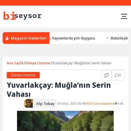
Magazin Haberleri
ön bulur, leylek yön bulması, hayvanlarda yön duygusu
Bütünleşik Paza
Ana Sayfa
Dünya Üzerine
Yuvarlakçay: Muğla’nın Serin Vahası
Dünya Üzerine
0
Yuvarlakçay: Muğla’nın Serin
Vahası
Alp Tobay
05 May 2025 00:45
6920 Görüntüleme
4 dk.