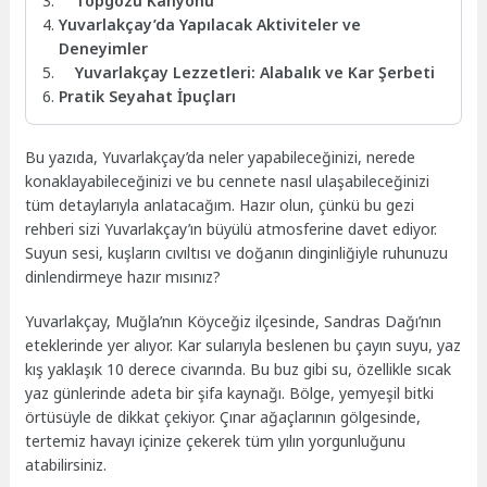
Topgözü Kanyonu
Yuvarlakçay’da Yapılacak Aktiviteler ve
Deneyimler
Yuvarlakçay Lezzetleri: Alabalık ve Kar Şerbeti
Pratik Seyahat İpuçları
Bu yazıda, Yuvarlakçay’da neler yapabileceğinizi, nerede
konaklayabileceğinizi ve bu cennete nasıl ulaşabileceğinizi
tüm detaylarıyla anlatacağım. Hazır olun, çünkü bu gezi
rehberi sizi Yuvarlakçay’ın büyülü atmosferine davet ediyor.
Suyun sesi, kuşların cıvıltısı ve doğanın dinginliğiyle ruhunuzu
dinlendirmeye hazır mısınız?
Yuvarlakçay, Muğla’nın Köyceğiz ilçesinde, Sandras Dağı’nın
eteklerinde yer alıyor. Kar sularıyla beslenen bu çayın suyu, yaz
kış yaklaşık 10 derece civarında. Bu buz gibi su, özellikle sıcak
yaz günlerinde adeta bir şifa kaynağı. Bölge, yemyeşil bitki
örtüsüyle de dikkat çekiyor. Çınar ağaçlarının gölgesinde,
tertemiz havayı içinize çekerek tüm yılın yorgunluğunu
atabilirsiniz.