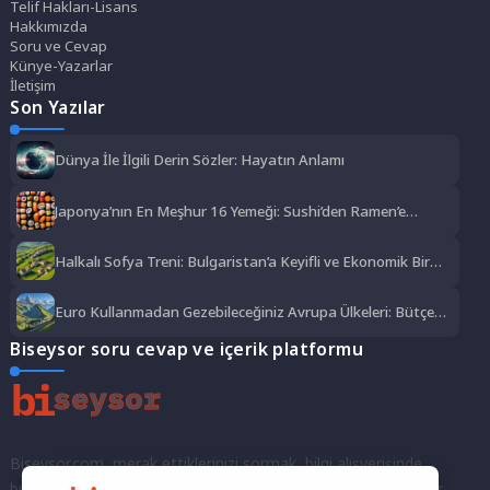
Telif Hakları-Lisans
Hakkımızda
Soru ve Cevap
Künye-Yazarlar
İletişim
Son Yazılar
Dünya İle İlgili Derin Sözler: Hayatın Anlamı
Japonya’nın En Meşhur 16 Yemeği: Sushi’den Ramen’e
Lezzet Şöleni
Halkalı Sofya Treni: Bulgaristan’a Keyifli ve Ekonomik Bir
Yolculuk
Euro Kullanmadan Gezebileceğiniz Avrupa Ülkeleri: Bütçe
Dostu Rotalar
Biseysor soru cevap ve içerik platformu
Biseysor.com, merak ettiklerinizi sormak, bilgi alışverişinde
bulunmak ve fikirlerinizi paylaşmak için bir araya geldiğimiz bir