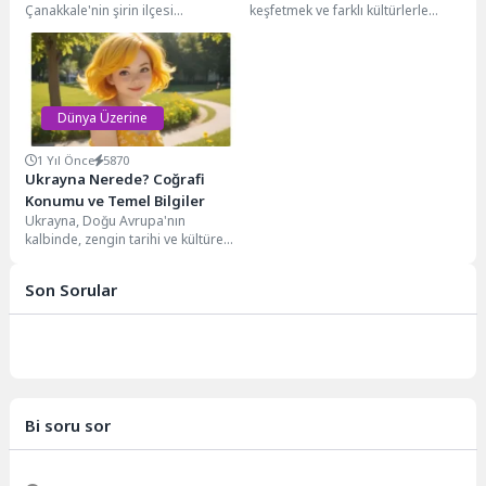
Çanakkale'nin şirin ilçesi
keşfetmek ve farklı kültürlerle
Bozcaada... Şehir hayatının
tanışmak hayatın en heyecan
karmaşasından, gürültüsünden
verici deneyimlerinden biri....
uzaklaşmak isteyenler için adeta...
Dünya Üzerine
1 Yıl Önce
5870
Ukrayna Nerede? Coğrafi
Konumu ve Temel Bilgiler
Ukrayna, Doğu Avrupa'nın
kalbinde, zengin tarihi ve kültürel
mirasıyla gezginleri cezbeden bir
ülke. Karadeniz'in kuzey...
Son Sorular
Bi soru sor