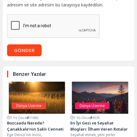
adresim ve site adresim bu tarayıcıya kaydedilsin.
GÖNDER
Benzer Yazılar
Dünya Üzerine
Dünya Üzerine
1 Yıl Önce
11966
1 Yıl Önce
9535
Bozcaada Nerede?
En İyi Gezi ve Seyahat
Çanakkale’nin Saklı Cenneti
Blogları: İlham Veren Rotalar
Ege Denizi'nin incisi,
Seyahat etmek, yeni yerler