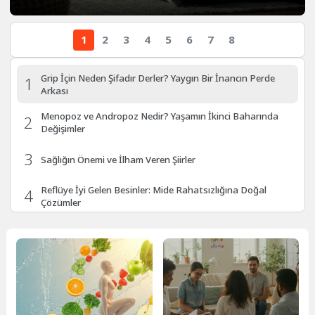
1
2
3
4
5
6
7
8
Grip İçin Neden Şifadır Derler? Yaygın Bir İnancın Perde
1
Arkası
Menopoz ve Andropoz Nedir? Yaşamın İkinci Baharında
2
Değişimler
3
Sağlığın Önemi ve İlham Veren Şiirler
Reflüye İyi Gelen Besinler: Mide Rahatsızlığına Doğal
4
Çözümler
Sonbaharda Yeni Alışkanlıklar Kazanmak İçin Neden
5
Mükemmel Zaman?
Kalp Sağlığını Korumanın Temel Yolları ve Beslenme
6
İpuçları
7
Baklagiller Nedir? Sağlık ve Kilo Kontrolüne Katkıları