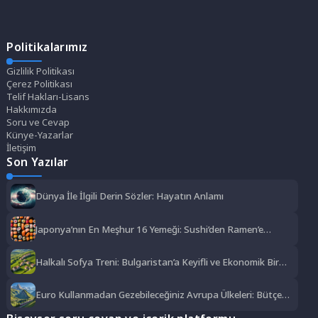
Politikalarımız
Gizlilik Politikası
Çerez Politikası
Telif Hakları-Lisans
Hakkımızda
Soru ve Cevap
Künye-Yazarlar
İletişim
Son Yazılar
Dünya İle İlgili Derin Sözler: Hayatın Anlamı
Japonya’nın En Meşhur 16 Yemeği: Sushi’den Ramen’e
Lezzet Şöleni
Halkalı Sofya Treni: Bulgaristan’a Keyifli ve Ekonomik Bir
Yolculuk
Euro Kullanmadan Gezebileceğiniz Avrupa Ülkeleri: Bütçe
Dostu Rotalar