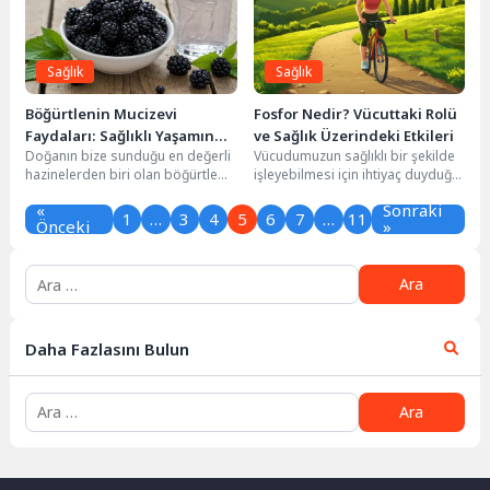
Sağlık
Sağlık
Böğürtlenin Mucizevi
Fosfor Nedir? Vücuttaki Rolü
Faydaları: Sağlıklı Yaşamın
ve Sağlık Üzerindeki Etkileri
Doğanın bize sunduğu en değerli
Vücudumuzun sağlıklı bir şekilde
Anahtarı
hazinelerden biri olan böğürtlen,
işleyebilmesi için ihtiyaç duyduğu
sadece lezzetli bir meyve olmakla
sayısız mineral ve element
«
Sonraki
kalmayıp,...
bulunur. Bu elementlerden...
1
…
3
4
5
6
7
…
11
Önceki
»
Daha Fazlasını Bulun