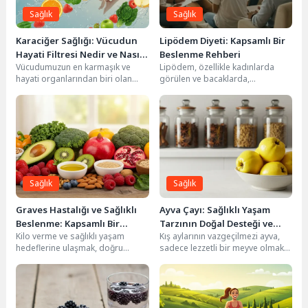
Sağlık
Sağlık
Hipertiroidi Nedir? Belirtileri, Nedenleri ve Beslenme
8
Rehberi
Karaciğer Sağlığı: Vücudun
Lipödem Diyeti: Kapsamlı Bir
Hayati Filtresi Nedir ve Nasıl
Beslenme Rehberi
Vücudumuzun en karmaşık ve
Lipödem, özellikle kadınlarda
Korunur?
hayati organlarından biri olan
görülen ve bacaklarda,
karaciğer, adeta bir fabrika gibi
kalçalarda, nadiren de kollarda
çalışarak sağlığımızı...
anormal yağ birikimi ile
karakterize...
Sağlık
Sağlık
Graves Hastalığı ve Sağlıklı
Ayva Çayı: Sağlıklı Yaşam
Beslenme: Kapsamlı Bir
Tarzının Doğal Desteği ve
Kilo verme ve sağlıklı yaşam
Kış aylarının vazgeçilmezi ayva,
Rehber
Faydaları
hedeflerine ulaşmak, doğru
sadece lezzetli bir meyve olmakla
bilgilere sahip olmakla başlar.
kalmaz, aynı zamanda sağlığa
Ancak bazı durumlarda,...
sayısız fayda...