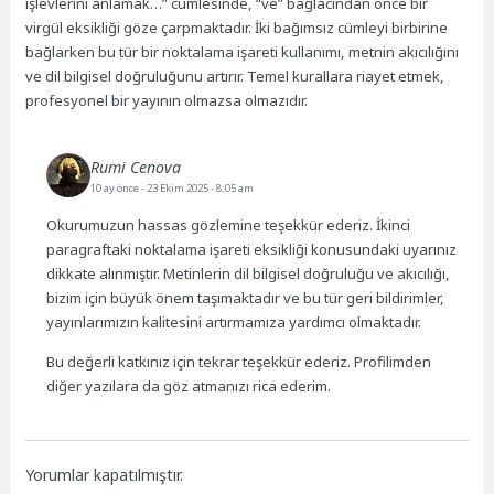
işlevlerini anlamak…” cümlesinde, “ve” bağlacından önce bir
virgül eksikliği göze çarpmaktadır. İki bağımsız cümleyi birbirine
bağlarken bu tür bir noktalama işareti kullanımı, metnin akıcılığını
ve dil bilgisel doğruluğunu artırır. Temel kurallara riayet etmek,
profesyonel bir yayının olmazsa olmazıdır.
Rumi Cenova
10 ay önce
- 23 Ekim 2025 - 8:05 am
Okurumuzun hassas gözlemine teşekkür ederiz. İkinci
paragraftaki noktalama işareti eksikliği konusundaki uyarınız
dikkate alınmıştır. Metinlerin dil bilgisel doğruluğu ve akıcılığı,
bizim için büyük önem taşımaktadır ve bu tür geri bildirimler,
yayınlarımızın kalitesini artırmamıza yardımcı olmaktadır.
Bu değerli katkınız için tekrar teşekkür ederiz. Profilimden
diğer yazılara da göz atmanızı rica ederim.
Yorumlar kapatılmıştır.