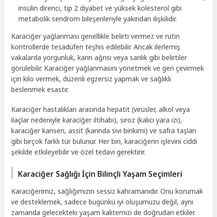
insülin direnci, tip 2 diyabet ve yüksek kolesterol gibi
metabolik sendrom bileşenleriyle yakından ilişkilidir.
Karaciğer yağlanması genellikle belirti vermez ve rutin
kontrollerde tesadüfen teşhis edilebilir. Ancak ilerlemiş
vakalarda yorgunluk, karın ağrısı veya sarılık gibi belirtiler
görülebilir. Karaciğer yağlanmasını yönetmek ve geri çevirmek
için kilo vermek, düzenli egzersiz yapmak ve sağlıklı
beslenmek esastır.
Karaciğer hastalıkları arasında hepatit (virüsler, alkol veya
ilaçlar nedeniyle karaciğer iltihabı), siroz (kalıcı yara izi),
karaciğer kanseri, assit (karında sıvı birikimi) ve safra taşları
gibi birçok farklı tür bulunur. Her biri, karaciğerin işlevini ciddi
şekilde etkileyebilir ve özel tedavi gerektirir.
Karaciğer Sağlığı İçin Bilinçli Yaşam Seçimleri
Karaciğerimiz, sağlığımızın sessiz kahramanıdır. Onu korumak
ve desteklemek, sadece bugünkü iyi oluşumuzu değil, aynı
zamanda gelecekteki yaşam kalitemizi de doğrudan etkiler.