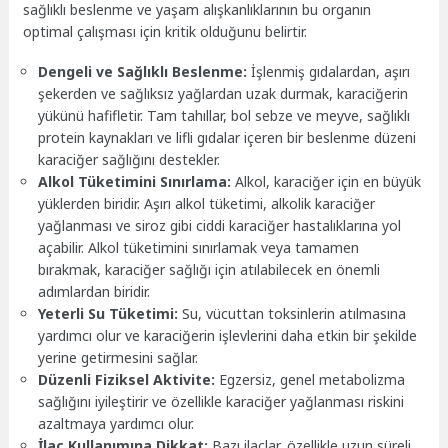
sağlıklı beslenme ve yaşam alışkanlıklarının bu organın
optimal çalışması için kritik olduğunu belirtir.
Dengeli ve Sağlıklı Beslenme:
İşlenmiş gıdalardan, aşırı
şekerden ve sağlıksız yağlardan uzak durmak, karaciğerin
yükünü hafifletir. Tam tahıllar, bol sebze ve meyve, sağlıklı
protein kaynakları ve lifli gıdalar içeren bir beslenme düzeni
karaciğer sağlığını destekler.
Alkol Tüketimini Sınırlama:
Alkol, karaciğer için en büyük
yüklerden biridir. Aşırı alkol tüketimi, alkolik karaciğer
yağlanması ve siroz gibi ciddi karaciğer hastalıklarına yol
açabilir. Alkol tüketimini sınırlamak veya tamamen
bırakmak, karaciğer sağlığı için atılabilecek en önemli
adımlardan biridir.
Yeterli Su Tüketimi:
Su, vücuttan toksinlerin atılmasına
yardımcı olur ve karaciğerin işlevlerini daha etkin bir şekilde
yerine getirmesini sağlar.
Düzenli Fiziksel Aktivite:
Egzersiz, genel metabolizma
sağlığını iyileştirir ve özellikle karaciğer yağlanması riskini
azaltmaya yardımcı olur.
İlaç Kullanımına Dikkat:
Bazı ilaçlar, özellikle uzun süreli