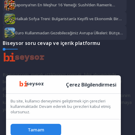
Japonya’nın En Meşhur 16 Yemeği: Sushi’den Ramen’e
Lezzet Şöleni
Halkalı Sofya Treni: Bulgaristan’a Keyifli ve Ekonomik Bir
Yolculuk
Euro Kullanmadan Gezebileceğiniz Avrupa Ülkeleri: Bütçe
Dostu Rotalar
Biseysor soru cevap ve içerik platformu
Biseysor.com, merak ettiklerinizi sormak, bilgi alışverişinde
bulunmak ve fikirlerinizi paylaşmak için bir araya geldiğimiz bir
Çerez Bilgilendirmesi
platformdur.
İster kayıtlı bir kullanıcı olarak topluluğumuza katılın, ister anonim
Bu site, kullanıcı deneyimini geliştirmek için çerezleri
kalarak sorularınızı yöneltin; burada her türlü soruya ve tartışmaya
kullanmaktadır. Devam ederek bu çerezleri kabul etmiş
yer var. Bilgiyi keşfetmek ve paylaşmak için bize katılın!
olursunuz.
Tamam