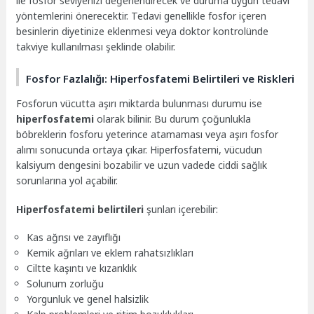
ile fosfor seviyenizi değerlendirecek ve duruma uygun tedavi
yöntemlerini önerecektir. Tedavi genellikle fosfor içeren
besinlerin diyetinize eklenmesi veya doktor kontrolünde
takviye kullanılması şeklinde olabilir.
Fosfor Fazlalığı: Hiperfosfatemi Belirtileri ve Riskleri
Fosforun vücutta aşırı miktarda bulunması durumu ise
hiperfosfatemi
olarak bilinir. Bu durum çoğunlukla
böbreklerin fosforu yeterince atamaması veya aşırı fosfor
alımı sonucunda ortaya çıkar. Hiperfosfatemi, vücudun
kalsiyum dengesini bozabilir ve uzun vadede ciddi sağlık
sorunlarına yol açabilir.
Hiperfosfatemi belirtileri
şunları içerebilir:
Kas ağrısı ve zayıflığı
Kemik ağrıları ve eklem rahatsızlıkları
Ciltte kaşıntı ve kızarıklık
Solunum zorluğu
Yorgunluk ve genel halsizlik