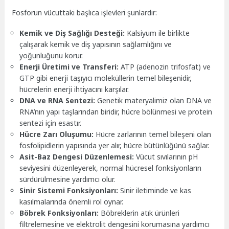
Fosforun vücuttaki başlıca işlevleri şunlardır:
Kemik ve Diş Sağlığı Desteği:
Kalsiyum ile birlikte
çalışarak kemik ve diş yapısının sağlamlığını ve
yoğunluğunu korur.
Enerji Üretimi ve Transferi:
ATP (adenozin trifosfat) ve
GTP gibi enerji taşıyıcı moleküllerin temel bileşenidir,
hücrelerin enerji ihtiyacını karşılar.
DNA ve RNA Sentezi:
Genetik materyalimiz olan DNA ve
RNA’nın yapı taşlarından biridir, hücre bölünmesi ve protein
sentezi için esastır.
Hücre Zarı Oluşumu:
Hücre zarlarının temel bileşeni olan
fosfolipidlerin yapısında yer alır, hücre bütünlüğünü sağlar.
Asit-Baz Dengesi Düzenlemesi:
Vücut sıvılarının pH
seviyesini düzenleyerek, normal hücresel fonksiyonların
sürdürülmesine yardımcı olur.
Sinir Sistemi Fonksiyonları:
Sinir iletiminde ve kas
kasılmalarında önemli rol oynar.
Böbrek Fonksiyonları:
Böbreklerin atık ürünleri
filtrelemesine ve elektrolit dengesini korumasına yardımcı