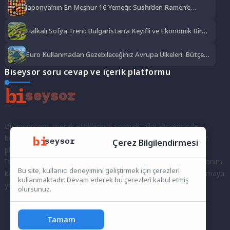
Japonya’nın En Meşhur 16 Yemeği: Sushi’den Ramen’e
Lezzet Şöleni
Halkalı Sofya Treni: Bulgaristan’a Keyifli ve Ekonomik Bir
Yolculuk
Euro Kullanmadan Gezebileceğiniz Avrupa Ülkeleri: Bütçe
Dostu Rotalar
Biseysor soru cevap ve içerik platformu
Biseysor.com, merak ettiklerinizi sormak, bilgi alışverişinde
bulunmak ve fikirlerinizi paylaşmak için bir araya geldiğimiz bir
Çerez Bilgilendirmesi
platformdur.
İster kayıtlı bir kullanıcı olarak topluluğumuza katılın, ister anonim
Bu site, kullanıcı deneyimini geliştirmek için çerezleri
kalarak sorularınızı yöneltin; burada her türlü soruya ve tartışmaya
kullanmaktadır. Devam ederek bu çerezleri kabul etmiş
yer var. Bilgiyi keşfetmek ve paylaşmak için bize katılın!
olursunuz.
Tamam