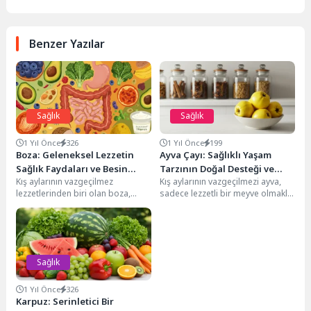
Benzer Yazılar
Sağlık
Sağlık
1 Yıl Önce
326
1 Yıl Önce
199
Boza: Geleneksel Lezzetin
Ayva Çayı: Sağlıklı Yaşam
Sağlık Faydaları ve Besin
Tarzının Doğal Desteği ve
Kış aylarının vazgeçilmez
Kış aylarının vazgeçilmezi ayva,
Değeri Nedir?
Faydaları
lezzetlerinden biri olan boza,
sadece lezzetli bir meyve olmakla
sadece damak zevkimize hitap
kalmaz, aynı zamanda sağlığa
etmekle kalmayıp aynı zamanda...
sayısız fayda...
Sağlık
1 Yıl Önce
326
Karpuz: Serinletici Bir