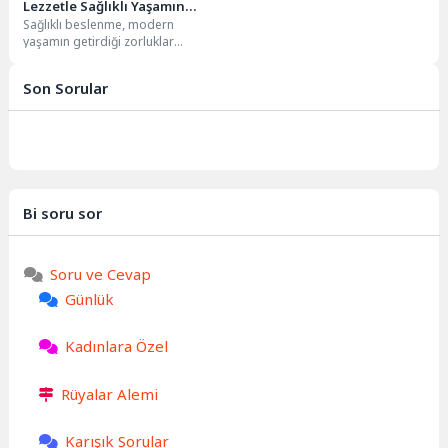
Lezzetle Sağlıklı Yaşamın
Sağlıklı beslenme, modern
Anahtarı
yaşamın getirdiği zorluklar
karşısında vücudumuzun direncini
artıran ve genel iyi oluş halimizi...
Son Sorular
Bi soru sor
Soru ve Cevap
Günlük
Kadınlara Özel
Rüyalar Alemi
Karışık Sorular