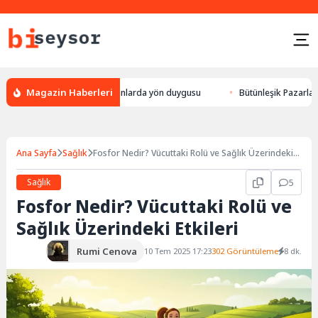
Magazin Haberleri
eylek yön bulması, hayvanlarda yön duygusu
Bütünleşik Pazarlama: Mark
Ana Sayfa
Sağlık
Fosfor Nedir? Vücuttaki Rolü ve Sağlık Üzerindeki
Etkileri
Sağlık
5
Fosfor Nedir? Vücuttaki Rolü ve
Sağlık Üzerindeki Etkileri
Rumi Cenova
10 Tem 2025 17:23
302 Görüntüleme
8 dk.