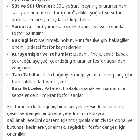
Süt ve Süt Ürünleri:
Süt, yoğurt, peynir gibi ürünler hem
kalsiyum hem de fosfor içerir. Özellikle yoğurt ve sütün
günlük alımınız için faydalı olduğu bilinir.
Yumurta:
Tam yumurta, özellikle sarısı, yüksek oranda
fosfor barındırır.
Baklagiller:
Mercimek, nohut, kuru fasulye gibi baklagiller
önemli bitkisel fosfor kaynaklarıdır.
Kuruyemişler ve Tohumlar:
Badem, fındık, ceviz, kabak
çekirdeği, ayçiçeği çekirdeği gibi ürünler fosfor açısından
zengindir.
Tam Tahıllar:
Tam buğday ekmeği, yulaf, esmer pirinç gibi
tam tahıllar da fosfor içerir.
Bazı Sebzeler:
Patates, brokoli, ıspanak ve mantar gibi
sebzeler de bir miktar fosfor sağlar.
Fosforun bu kadar geniş bir besin yelpazesinde bulunması,
çeşitli ve dengeli bir diyetle yeterli alımın kolayca
sağlanabileceğini gösterir. İşlenmiş gıdalardan ziyade doğal ve
bütünsel besinlere yönelmek, sağlıklı bir fosfor dengesi için
önemlidir.