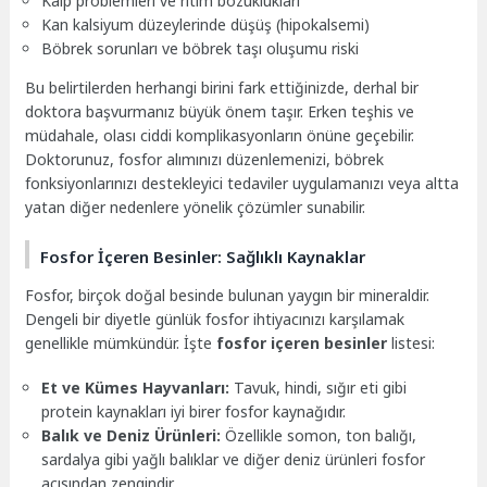
Kalp problemleri ve ritim bozuklukları
Kan kalsiyum düzeylerinde düşüş (hipokalsemi)
Böbrek sorunları ve böbrek taşı oluşumu riski
Bu belirtilerden herhangi birini fark ettiğinizde, derhal bir
doktora başvurmanız büyük önem taşır. Erken teşhis ve
müdahale, olası ciddi komplikasyonların önüne geçebilir.
Doktorunuz, fosfor alımınızı düzenlemenizi, böbrek
fonksiyonlarınızı destekleyici tedaviler uygulamanızı veya altta
yatan diğer nedenlere yönelik çözümler sunabilir.
Fosfor İçeren Besinler: Sağlıklı Kaynaklar
Fosfor, birçok doğal besinde bulunan yaygın bir mineraldir.
Dengeli bir diyetle günlük fosfor ihtiyacınızı karşılamak
genellikle mümkündür. İşte
fosfor içeren besinler
listesi:
Et ve Kümes Hayvanları:
Tavuk, hindi, sığır eti gibi
protein kaynakları iyi birer fosfor kaynağıdır.
Balık ve Deniz Ürünleri:
Özellikle somon, ton balığı,
sardalya gibi yağlı balıklar ve diğer deniz ürünleri fosfor
açısından zengindir.