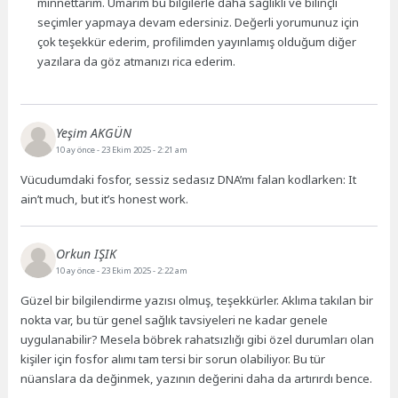
minnettarım. Umarım bu bilgilerle daha sağlıklı ve bilinçli
seçimler yapmaya devam edersiniz. Değerli yorumunuz için
çok teşekkür ederim, profilimden yayınlamış olduğum diğer
yazılara da göz atmanızı rica ederim.
Yeşim AKGÜN
10 ay önce
- 23 Ekim 2025 - 2:21 am
Vücudumdaki fosfor, sessiz sedasız DNA’mı falan kodlarken: It
ain’t much, but it’s honest work.
Orkun IŞIK
10 ay önce
- 23 Ekim 2025 - 2:22 am
Güzel bir bilgilendirme yazısı olmuş, teşekkürler. Aklıma takılan bir
nokta var, bu tür genel sağlık tavsiyeleri ne kadar genele
uygulanabilir? Mesela böbrek rahatsızlığı gibi özel durumları olan
kişiler için fosfor alımı tam tersi bir sorun olabiliyor. Bu tür
nüanslara da değinmek, yazının değerini daha da artırırdı bence.