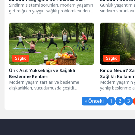
Bakış
Sindirim sistemi sorunları, modern yaşamın
Günlük yaşantımız
getirdiği en yaygın sağlık problemlerinden
sindirim sorunları
biridir. Bu sorunların başında ise...
şişkinliktir. Bu rah
Sağlık
Sağlık
Ürik Asit Yüksekliği ve Sağlıklı
Kinoa Nedir? Za
Beslenme Rehberi
Sağlıklı Kullanı
Modern yaşam tarzları ve beslenme
Modern yaşamın ge
alışkanlıkları, vücudumuzda çeşitli
yanlış beslenme al
dengesizliklere yol açabilmektedir. Bu
genelinde kilo yöne
dengesizliklerden biri de...
« Önceki
1
2
3