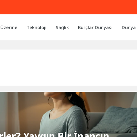
 Üzerine
Teknoloji
Sağlık
Burçlar Dunyasi
Dünya 
rler? Yaygın Bir İnancın