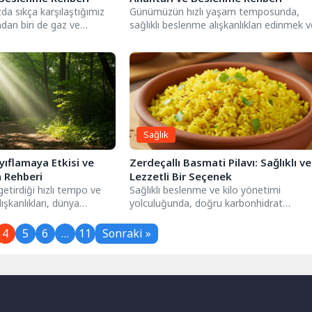
da sıkça karşılaştığımız
Günümüzün hızlı yaşam temposunda,
ndan biri de gaz ve
sağlıklı beslenme alışkanlıkları edinmek v
atsız edici durum,...
sürdürmek, genel iyi oluşumuz için kritik..
Sağlık
yıflamaya Etkisi ve
Zerdeçallı Basmati Pilavı: Sağlıklı ve
m Rehberi
Lezzetli Bir Seçenek
tirdiği hızlı tempo ve
Sağlıklı beslenme ve kilo yönetimi
ışkanlıkları, dünya
yolculuğunda, doğru karbonhidrat
timi ve sağlıklı...
kaynaklarını seçmek büyük önem taşır.
Özellikle pilav...
4
5
6
…
11
Sonraki »