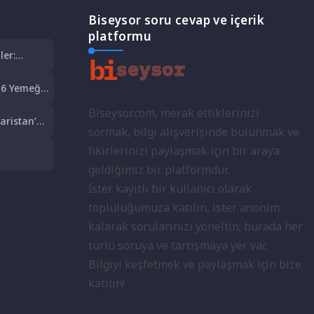
Biseysor soru cevap ve içerik
platformu
ler:
6 Yemeği:
t Şöleni
Biseysor.com, merak ettiklerinizi
aristan’a
sormak, bilgi alışverişinde bulunmak ve
olculuk
fikirlerinizi paylaşmak için bir araya
lkeleri:
geldiğimiz bir platformdur.
İster kayıtlı bir kullanıcı olarak
topluluğumuza katılın, ister anonim
kalarak sorularınızı yöneltin; burada her
türlü soruya ve tartışmaya yer var.
Bilgiyi keşfetmek ve paylaşmak için bize
katılın!