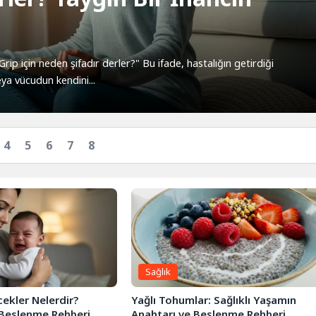
 için neden şifadır derler?" Bu ifade, hastalığın getirdiği
eya vücudun kendini...
4
5
6
7
8
Sağlık
ekler Nelerdir?
Yağlı Tohumlar: Sağlıklı Yaşamın
 Beslenme Rehberi
Anahtarı ve Beslenme Rehberi