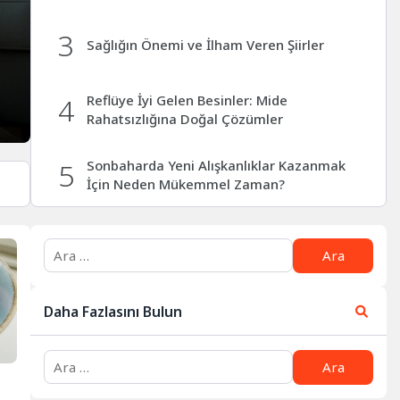
3
Sağlığın Önemi ve İlham Veren Şiirler
4
Reflüye İyi Gelen Besinler: Mide
Rahatsızlığına Doğal Çözümler
5
Sonbaharda Yeni Alışkanlıklar Kazanmak
İçin Neden Mükemmel Zaman?
6
Kalp Sağlığını Korumanın Temel Yolları ve
Beslenme İpuçları
7
Baklagiller Nedir? Sağlık ve Kilo
Daha Fazlasını Bulun
Kontrolüne Katkıları
8
Hipertiroidi Nedir? Belirtileri, Nedenleri ve
Beslenme Rehberi