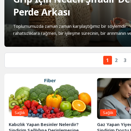
Perde Arkası
Toplumumuzda zaman zaman karşılaştığımız bir söylemdir: "Grip
rahatsızlıklara rağmen, bir iyileşme sürecinin, bir arınmanın v
1
2
3
Sağlık
Sağlık
Kabızlık Yapan Besinler Nelerdir?
Gaz Yapan Yiyec
Sindirim Sağlığına Derinlemesine
Sindirim Dostu