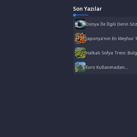
Son Yazılar
Dünya İle İlgili Derin Söz
Hayatın Anlamı
Japonya’nın En Meşhur 1
Sushi’den Ramen’e Lezze
Halkalı Sofya Treni: Bulg
Keyifli ve Ekonomik Bir Y
Euro Kullanmadan
Gezebileceğiniz Avrupa Ü
Bütçe Dostu Rotalar