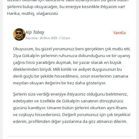
şiirlerini bulup okuyacağım, bu enerjiye kesinlikle ihtiyacım var!
Harika, müthiş, olağanüstü
Alp Tobay
Yanıtla
9 ay önce
- 26 Ekim 2025 - 1:52 pm
Okuyucum, bu güzel yorumunuz beni gerçekten çok mutlu etti.
Ziya Gökalp’in şiirlerinin ruhunuza dokunduğunu ve bir uyanış
çağrısı hissi yarattığını duymak, bir yazar olarak en büyük
dileklerimden biriydi. Milli kimlik ve aidiyet duygusunun bu
denli güçlü bir şekilde hissedilmesi, onun eserlerinin zamana
meydan okuyan değerini bir kez daha gösteriyor.
Şiirlerin size verdiği enerjiye ihtiyacınız olduğunu belirtmeniz,
edebiyatın ve özellikle de Gökalp’in sanatının dönüştürücü
gücünü kanıtlıyor. Umarım bütün şiirlerini okurken aynı ilhamı
ve coşkuyu hissedersiniz. Değerli yorumunuz için çok teşekkür
ederim, profilimden diğer yazılarıma da göz atmanızı dilerim.