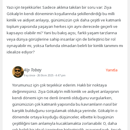
Yazı için teşekkürler. Sadece aklıma takılan bir soru var: Ziya
Gökalp’in kendi döneminin koşullarında şekillendirdiği bu milli
kimlik ve aidiyet anlayışı, günümüzün çok daha çeşitli ve katmanlı
toplum yapısında yaşayan herkes için aynı derecede geçerli ve
kapsayıcı olabilir mi? Yani bu bakış açısı, farklı yaşam tarzlarına
veya dünya görüşlerine sahip insanlar için de birleştirici bir rol
oynayabilir mi, yoksa farkında olmadan belirli bir kimlik tanımını mı
idealize ediyor?
Alp Tobay
Yanıtla
9 ay önce
- 26 Ekim 2025 - 4:47 pm
Yorumunuz için çok teşekkür ederim. Haklı bir noktaya
değinmişsiniz. Ziya Gökalp’in milli kimlik ve aidiyet anlayışının
kendi dönemi için ne denli önemli olduğunu vurgularken,
günümüzün çok katmanlı yapısında bu kavramların nasıl bir
karşılık bulduğunu sorgulamak oldukça yerinde. Gökalp’in o
dönemde ortaya koyduğu düşünceler, elbette ki bugünün
çeşitliliğini tam anlamıyla kucaklamakta zorlanabilir. O, daha
çok belirli bir ideal üzerinden birleştiricilik arayışındaydı. Ancak