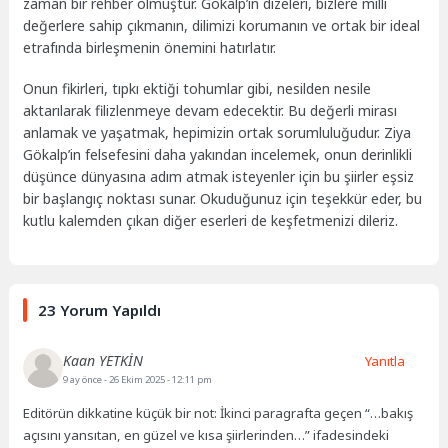
zaman bir rehber olmuştur. Gökalp’in dizeleri, bizlere milli
değerlere sahip çıkmanın, dilimizi korumanın ve ortak bir ideal
etrafında birleşmenin önemini hatırlatır.
Onun fikirleri, tıpkı ektiği tohumlar gibi, nesilden nesile
aktarılarak filizlenmeye devam edecektir. Bu değerli mirası
anlamak ve yaşatmak, hepimizin ortak sorumluluğudur. Ziya
Gökalp’in felsefesini daha yakından incelemek, onun derinlikli
düşünce dünyasına adım atmak isteyenler için bu şiirler eşsiz
bir başlangıç noktası sunar. Okuduğunuz için teşekkür eder, bu
kutlu kalemden çıkan diğer eserleri de keşfetmenizi dileriz.
23 Yorum Yapıldı
Kaan YETKİN
Yanıtla
9 ay önce
- 26 Ekim 2025 - 12:11 pm
Editörün dikkatine küçük bir not: İkinci paragrafta geçen “…bakış
açısını yansıtan, en güzel ve kısa şiirlerinden…” ifadesindeki