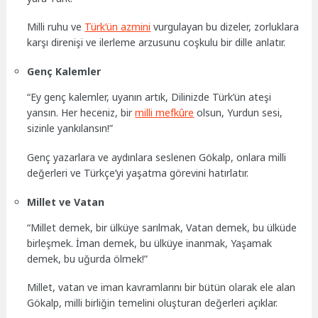
Milli ruhu ve
Türk’ün azmini
vurgulayan bu dizeler, zorluklara
karşı direnişi ve ilerleme arzusunu coşkulu bir dille anlatır.
Genç Kalemler
“Ey genç kalemler, uyanın artık, Dilinizde Türk’ün ateşi
yansın. Her heceniz, bir
milli mefkûre
olsun, Yurdun sesi,
sizinle yankılansın!”
Genç yazarlara ve aydınlara seslenen Gökalp, onlara milli
değerleri ve Türkçe’yi yaşatma görevini hatırlatır.
Millet ve Vatan
“Millet demek, bir ülküye sarılmak, Vatan demek, bu ülküde
birleşmek. İman demek, bu ülküye inanmak, Yaşamak
demek, bu uğurda ölmek!”
Millet, vatan ve iman kavramlarını bir bütün olarak ele alan
Gökalp, milli birliğin temelini oluşturan değerleri açıklar.