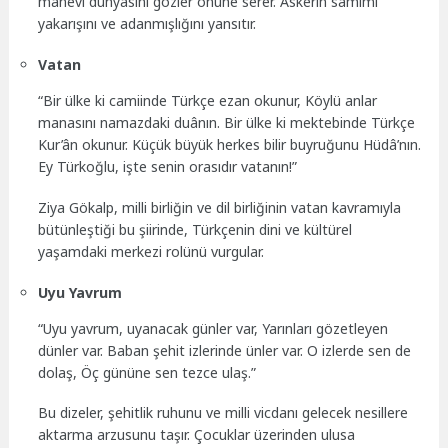
manevi dünyasını gözler önüne serer. Askerin samimi
yakarışını ve adanmışlığını yansıtır.
Vatan
“Bir ülke ki camiinde Türkçe ezan okunur, Köylü anlar
manasını namazdaki duânın. Bir ülke ki mektebinde Türkçe
Kur’ân okunur. Küçük büyük herkes bilir buyruğunu Hüdâ’nın.
Ey Türkoğlu, işte senin orasıdır vatanın!”
Ziya Gökalp, milli birliğin ve dil birliğinin vatan kavramıyla
bütünleştiği bu şiirinde, Türkçenin dini ve kültürel
yaşamdaki merkezi rolünü vurgular.
Uyu Yavrum
“Uyu yavrum, uyanacak günler var, Yarınları gözetleyen
dünler var. Baban şehit izlerinde ünler var. O izlerde sen de
dolaş, Öç gününe sen tezce ulaş.”
Bu dizeler, şehitlik ruhunu ve milli vicdanı gelecek nesillere
aktarma arzusunu taşır. Çocuklar üzerinden ulusa