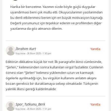
Harika bir benzetme. Yazımın sizde böyle güçlü duygular
uyandırması beni çok mutlu etti. Okuyucularımın yazılarımdan
bu denli etkilenmesi benim için en büyük motivasyon kaynağı.
Değerli yorumunuz için teşekkür ederim ve profilimden diğer
yazılarıma da göz atmanızı dilerim.
İbrahim Kurt
Yanıtla
9 ay önce
- 26 Ekim 2025 - 1:50 pm
Editörün dikkatine küçük bir not: İlk paragrafın ikinci cümlesinde,
“Şiirleri,” kelimesinden sonra kullanılan virgül fazlalıktır. Cümlenin
öznesi olan “Şiirleri” kelimesi yüklemden uzun ve karmaşık
ögelerle ayrılmadığı için, bu virgülün kullanımı anlatım akışını
bozan gereksiz bir duraklamaya sebep olmaktadır. Türkçenin
yalınlık ilkesi gereği kaldırılmalıdır.
Spor_Tutkunu_Berk
Yanıtla
9 ay önce
- 26 Ekim 2025 - 1:51 pm