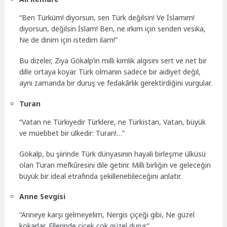
“Ben Türküm! diyorsun, sen Türk değilsin! Ve İslamım!
diyorsun, değilsin İslam! Ben, ne ırkım için senden vesika,
Ne de dinim için istedim ilam!”
Bu dizeler, Ziya Gökalp’in milli kimlik algısını sert ve net bir
dille ortaya koyar. Türk olmanın sadece bir aidiyet değil,
aynı zamanda bir duruş ve fedakârlık gerektirdiğini vurgular.
Turan
“Vatan ne Türkiyedir Türklere, ne Türkistan, Vatan, büyük
ve müebbet bir ülkedir: Turan!…”
Gökalp, bu şiirinde Türk dünyasının hayali birleşme ülküsü
olan Turan mefkûresini dile getirir. Milli birliğin ve geleceğin
büyük bir ideal etrafında şekillenebileceğini anlatır.
Anne Sevgisi
“Anneye karşı gelmeyelim, Nergis çiçeği gibi, Ne güzel
kokarlar, Ellerinde çiçek çok güzel durur.”