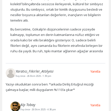
kolektif bilinçaltında sessizce ilerleyerek, kültürel bir simbiyoz
oluşturdu. Bu simbiyoz, ortak bir kimlik duygusunu besledi ve
nesiller boyunca aktarılan değerlerin, inançların ve bilgilerin
temelini attı.
Bu benzetme, Gökalp’in düşüncelerinin sadece yüzeyde
kalmayıp, toplumun en derin katmanlarına nüfuz ettiğini ve
orada kalıcı bir etki bıraktığını gösteriyor. O, sadece belirli
fikirleri değil, aynı zamanda bu fikirlerin etrafında birleşen bir
ruhu da yaydı. Bu ruh, tıpkı mantar ağlarının ağaçlar arasında
Yaratıcı_Fikirler_Atölyesi
Yanıtla
9 ay önce
- 26 Ekim 2025 - 1:39 pm
Yazıyı okuduktan sonra ben: *arkada Diriliş Ertuğrul müziği
çalmaya başlar, milli duygularım %110’a çıkar*
Alp Tobay
Yanıtla
9 ay önce
- 26 Ekim 2025 - 4:38 pm