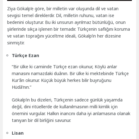
Ziya Gökalp’e göre, bir milletin var oluşunda dil ve vatan
sevgisi temel direklerdir. Dil, milletin ruhunu, vatan ise
bedenini oluşturur. Bu iki unsurun ayrılmaz bütünlüğü, onun
şiirlerinde sıkça işlenen bir temadır. Türkçenin saflığını koruma
ve vatan toprağını yüceltme ideali, Gökalp’in her dizesine
sinmiştir.
Türkçe Ezan
“Bir ülke ki camiinde Türkçe ezan okunur, Köylü anlar
manasını namazdaki duânın. Bir ülke ki mektebinde Türkçe
Kur’ân okunur. Küçük büyük herkes bilir buyruğunu
Hüdâ’nın.”
Gökalp’in bu dizeleri, Türkçenin sadece günlük yaşamda
değil, dini ritüellerde de kullanılmasının milli kimlik için
önemini vurgular. Halkın inancını daha iyi anlamasına olanak
tanıyan bir dil birliğini savunur.
Lisan