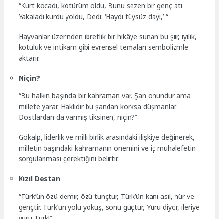
“Kurt kocadı, kötürüm oldu, Bunu sezen bir genç atı
Yakaladı kurdu yoldu, Dedi: ‘Haydi tüysüz dayı,’ “
Hayvanlar üzerinden ibretlik bir hikâye sunan bu şiir, iyilik,
kötülük ve intikam gibi evrensel temaları sembolizmle
aktarır.
Niçin?
“Bu halkın başında bir kahraman var, Şan onundur ama
millete yarar. Haklıdır bu şandan korksa düşmanlar
Dostlardan da varmış tiksinen, niçin?”
Gökalp, liderlik ve milli birlik arasındaki ilişkiye değinerek,
milletin başındaki kahramanın önemini ve iç muhalefetin
sorgulanması gerektiğini belirtir.
Kızıl Destan
“Türk’ün özü demir, özü tunçtur, Türk’ün kanı asil, hür ve
gençtir. Türk’ün yolu yokuş, sonu güçtür, Yürü diyor, ileriye
yürü Türk!”