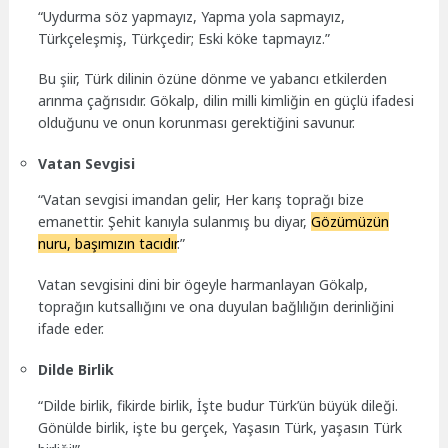
“Uydurma söz yapmayız, Yapma yola sapmayız,
Türkçeleşmiş, Türkçedir; Eski köke tapmayız.”
Bu şiir, Türk dilinin özüne dönme ve yabancı etkilerden
arınma çağrısıdır. Gökalp, dilin milli kimliğin en güçlü ifadesi
olduğunu ve onun korunması gerektiğini savunur.
Vatan Sevgisi
“Vatan sevgisi imandan gelir, Her karış toprağı bize
emanettir. Şehit kanıyla sulanmış bu diyar,
Gözümüzün
nuru, başımızın tacıdır
.”
Vatan sevgisini dini bir ögeyle harmanlayan Gökalp,
toprağın kutsallığını ve ona duyulan bağlılığın derinliğini
ifade eder.
Dilde Birlik
“Dilde birlik, fikirde birlik, İşte budur Türk’ün büyük dileği.
Gönülde birlik, işte bu gerçek, Yaşasın Türk, yaşasın Türk