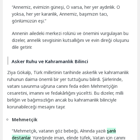
“Annemiz, evimizin güneşi, O varsa, her yer aydınlık. O
yoksa, her yer karanlık, Annemiz, başımızın tacı,
gönlümüzün eşi.”
Annenin ailedeki merkezi rolünü ve önemini vurgulayan bu
dizeler, annelik sevgisinin kutsallığını ve evin direği oluşunu
dile getirir.
Asker Ruhu ve Kahramanlık Bilinci
Ziya Gökalp, Türk milletinin tarihinde askerlik ve kahramanlık
ruhunun daima önemli bir yer tuttuğunu bilirdi. Şiirlerinde,
vatanı savunma uğruna canını feda eden Mehmetçiğin
cesaretini, imanını ve fedakârlığını yüceltti. Bu dizeler, milli
birliğin ve bağımsızlığın ancak bu kahramanlık bilinciyle
korunabileceği mesajını taşır.
Mehmetçik
“Mehmetçik, vatanın göz bebeği, Alnında yazılı
şanlı
destanlar
. Yüreğinde iman, elinde tüfek, Vatan için canını