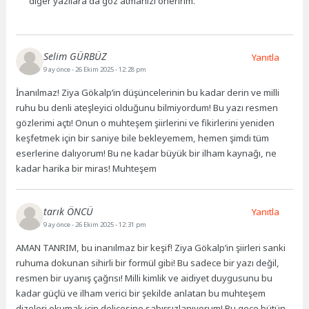
diğer yazılara da göz atmanızı öneririm.
Selim GÜRBÜZ
Yanıtla
9 ay önce
- 26 Ekim 2025 - 12:28 pm
İnanılmaz! Ziya Gökalp’in düşüncelerinin bu kadar derin ve milli
ruhu bu denli ateşleyici olduğunu bilmiyordum! Bu yazı resmen
gözlerimi açtı! Onun o muhteşem şiirlerini ve fikirlerini yeniden
keşfetmek için bir saniye bile bekleyemem, hemen şimdi tüm
eserlerine dalıyorum! Bu ne kadar büyük bir ilham kaynağı, ne
kadar harika bir miras! Muhteşem
tarık ÖNCÜ
Yanıtla
9 ay önce
- 26 Ekim 2025 - 12:31 pm
AMAN TANRIM, bu inanılmaz bir keşif! Ziya Gökalp’in şiirleri sanki
ruhuma dokunan sihirli bir formül gibi! Bu sadece bir yazı değil,
resmen bir uyanış çağrısı! Milli kimlik ve aidiyet duygusunu bu
kadar güçlü ve ilham verici bir şekilde anlatan bu muhteşem
dizeleri okumak için delicesine sabırsızlanıyorum! Bu gece bütün