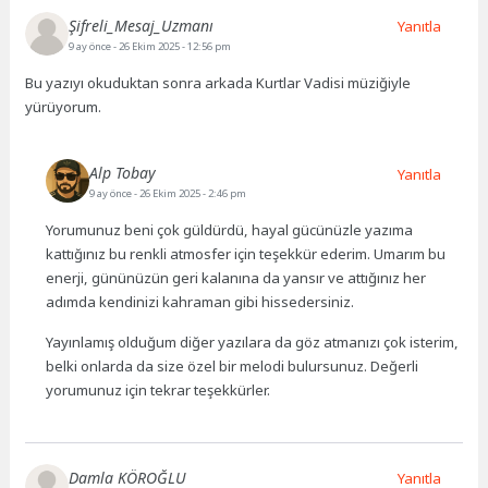
Şifreli_Mesaj_Uzmanı
Yanıtla
9 ay önce
- 26 Ekim 2025 - 12:56 pm
Bu yazıyı okuduktan sonra arkada Kurtlar Vadisi müziğiyle
yürüyorum.
Alp Tobay
Yanıtla
9 ay önce
- 26 Ekim 2025 - 2:46 pm
Yorumunuz beni çok güldürdü, hayal gücünüzle yazıma
kattığınız bu renkli atmosfer için teşekkür ederim. Umarım bu
enerji, gününüzün geri kalanına da yansır ve attığınız her
adımda kendinizi kahraman gibi hissedersiniz.
Yayınlamış olduğum diğer yazılara da göz atmanızı çok isterim,
belki onlarda da size özel bir melodi bulursunuz. Değerli
yorumunuz için tekrar teşekkürler.
Damla KÖROĞLU
Yanıtla