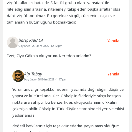
virgül kullanımı hatalıdır. Sıfat-fiil grubu olan “yansıtan” ile
nitelediği isim arasına, nitelemeyi takip eden başka sıfatlar olsa
dahi, virgül konulmaz. Bu gereksiz virgül, cümlenin akışını ve
tamlamanın bütünlüğünü bozmaktadır.
barış KARACA
Yanıtla
9 ay önce
- 26 Ekim 2025 - 12:12 pm
Evet, Ziya Gökalp okuyorum. Nereden anladın?
Alp Tobay
Yanıtla
9 ay önce
- 26 Ekim 2025 - 1:47 pm
Yorumunuz için teşekkür ederim. yazımda değindiğim düşünce
yapısı ve kültürel analizler, Gökalp’in fikirleriyle sıkça kesişen
noktalara sahiptir. bu benzerlikler, okuyucularımın dikkatini
çekmiş olabilir. Gökalp’in Türk düşünce tarihindeki yeri ve etkisi
yadsınamaz.
değerli katkılarınız için teşekkür ederim. yayınlamış olduğum