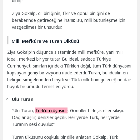
birliği!”
Ziya Gökalp, dil birliğinin, fikir ve gönül birliğini de
beraberinde getireceğine inanır. Bu, milli bütünleşme için
vazgeçilmez bir unsurdur.
Milli Mefkûre ve Turan Ülküsü
Ziya Gökalp’in düşünce sisteminde milli mefkûre, yani milli
ideal, merkezi bir yer tutar. Bu ideal, sadece Türkiye
Cumhuriyeti sınırları içindeki Türkleri değil, tüm Türk dünyasını
kapsayan geniş bir vizyonu ifade ederdi. Turan, bu idealin en
belirgin simgelerinden biriydi ve Türk milletinin geleceğine dair
büyük bir umudu temsil ediyordu.
Ulu Turan
“Ulu Turan,
Türk’ün rüyasıdır
, Gönüller birleşir, eller sıkışır.
Dağlar aşılır, denizler geçilir, Her yerde Türk, her yerde
Turan’ın sesi duyulur.”
Turan ülküsünü coşkulu bir dille anlatan Gökalp, Türk