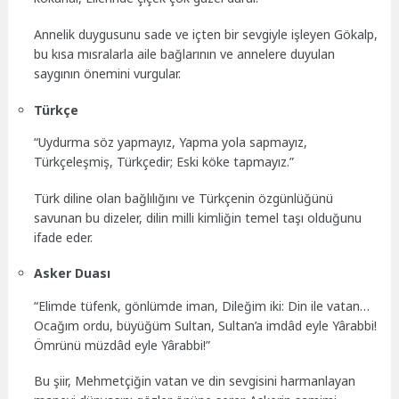
Annelik duygusunu sade ve içten bir sevgiyle işleyen Gökalp,
bu kısa mısralarla aile bağlarının ve annelere duyulan
saygının önemini vurgular.
Türkçe
“Uydurma söz yapmayız, Yapma yola sapmayız,
Türkçeleşmiş, Türkçedir; Eski köke tapmayız.”
Türk diline olan bağlılığını ve Türkçenin özgünlüğünü
savunan bu dizeler, dilin milli kimliğin temel taşı olduğunu
ifade eder.
Asker Duası
“Elimde tüfenk, gönlümde iman, Dileğim iki: Din ile vatan…
Ocağım ordu, büyüğüm Sultan, Sultan’a imdâd eyle Yârabbi!
Ömrünü müzdâd eyle Yârabbi!”
Bu şiir, Mehmetçiğin vatan ve din sevgisini harmanlayan