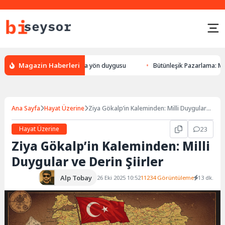
Magazin Haberleri
ön bulması, hayvanlarda yön duygusu
Bütünleşik Pazarlama: Markalarla 
Ana Sayfa
Hayat Üzerine
Ziya Gökalp’in Kaleminden: Milli Duygular
ve Derin Şiirler
Hayat Üzerine
23
Ziya Gökalp’in Kaleminden: Milli
Duygular ve Derin Şiirler
Alp Tobay
26 Eki 2025 10:52
11234 Görüntüleme
13 dk.