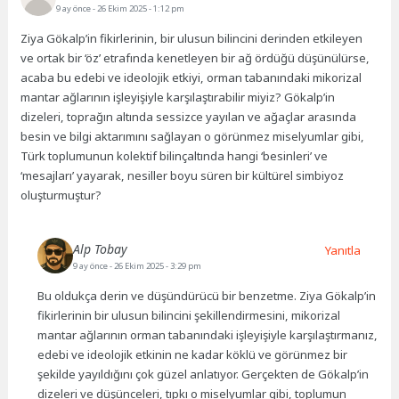
9 ay önce
- 26 Ekim 2025 - 1:12 pm
Ziya Gökalp’in fikirlerinin, bir ulusun bilincini derinden etkileyen
ve ortak bir ‘öz’ etrafında kenetleyen bir ağ ördüğü düşünülürse,
acaba bu edebi ve ideolojik etkiyi, orman tabanındaki mikorizal
mantar ağlarının işleyişiyle karşılaştırabilir miyiz? Gökalp’in
dizeleri, toprağın altında sessizce yayılan ve ağaçlar arasında
besin ve bilgi aktarımını sağlayan o görünmez miselyumlar gibi,
Türk toplumunun kolektif bilinçaltında hangi ‘besinleri’ ve
‘mesajları’ yayarak, nesiller boyu süren bir kültürel simbiyoz
oluşturmuştur?
Alp Tobay
Yanıtla
9 ay önce
- 26 Ekim 2025 - 3:29 pm
Bu oldukça derin ve düşündürücü bir benzetme. Ziya Gökalp’in
fikirlerinin bir ulusun bilincini şekillendirmesini, mikorizal
mantar ağlarının orman tabanındaki işleyişiyle karşılaştırmanız,
edebi ve ideolojik etkinin ne kadar köklü ve görünmez bir
şekilde yayıldığını çok güzel anlatıyor. Gerçekten de Gökalp’in
dizeleri ve düşünceleri, tıpkı o miselyumlar gibi, toplumun