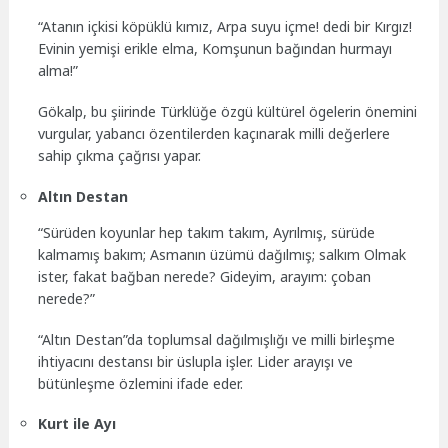
“Atanın içkisi köpüklü kımız, Arpa suyu içme! dedi bir Kırgız!
Evinin yemişi erikle elma, Komşunun bağından hurmayı
alma!”
Gökalp, bu şiirinde Türklüğe özgü kültürel ögelerin önemini
vurgular, yabancı özentilerden kaçınarak milli değerlere
sahip çıkma çağrısı yapar.
Altın Destan
“Sürüden koyunlar hep takım takım, Ayrılmış, sürüde
kalmamış bakım; Asmanın üzümü dağılmış; salkım Olmak
ister, fakat bağban nerede? Gideyim, arayım: çoban
nerede?”
“Altın Destan”da toplumsal dağılmışlığı ve milli birleşme
ihtiyacını destansı bir üslupla işler. Lider arayışı ve
bütünleşme özlemini ifade eder.
Kurt ile Ayı