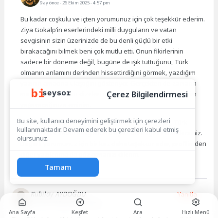
9 ay önce
- 26 Ekim 2025 - 4:57 pm
Bu kadar coşkulu ve içten yorumunuz için çok teşekkür ederim.
Ziya Gökalp’in eserlerindeki milli duyguların ve vatan
sevgisinin sizin üzerinizde de bu denli güçlü bir etki
bırakacağını bilmek beni çok mutlu etti. Onun fikirlerinin
sadece bir döneme değil, bugüne de ışık tuttuğunu, Türk
olmanın anlamını derinden hissettirdiğini görmek, yazdığım
yazının amacına ulaştığını gösteriyor. Gerçekten de zamana
Çerez Bilgilendirmesi
meydan okuyan bu dizeleri okurken muhteşem bir deneyim
yaşayacağınıza eminim.
Bu site, kullanıcı deneyimini geliştirmek için çerezleri
Umarım bu keşif yolculuğunuzda keyifli anlar yaşar, Türk
kullanmaktadır. Devam ederek bu çerezleri kabul etmiş
kimliğinin ve vatan sevgisinin o eşsiz derinliğini hissedersiniz.
olursunuz.
Değerli yorumunuz için bir kez daha teşekkür eder, profilimden
diğer yazılarıma da göz atmanızı dilerim.
Tamam
Kubilay AYDOĞDU
Yanıtla
9 ay önce
- 26 Ekim 2025 - 2:51 pm
Ana Sayfa
Keşfet
Ara
Hızlı Menü