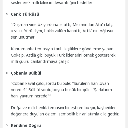
seslenerek milli bilincin devamlılığını hedefler.
Cenk Türküsü
“Düşman yine öz yurduna el attı, Mezarından Ata’n kılıç
uzattı, Yürü diyor, hakkı zulüm kanattı, Attilâ’nın oğlusun
sen unutma!”
Kahramanlık temasıyla tarihi kişiliklere gönderme yapan
Gökalp, Attilâ gibi büyük Türk liderlerini örnek göstererek
milli şuuru canlandırmaya çalışır.
Çobanla Bülbül
“Çoban kaval çaldı,sordu bülbüle: “Sürülerin hani,ovan
nerede?” Bülbül sordu,boynu bükük bir güle: “Şarkılarım
hani,yavrum nerede?”
Doğa ve milli benlik temasını birleştiren bu şiir, kaybedilen
değerlere duyulan özlemi sembolik bir anlatımla dile getirir.
Kendine Doğru