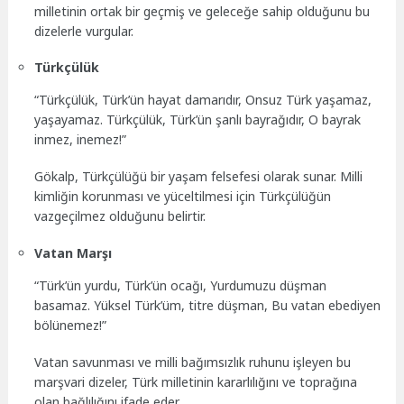
milletinin ortak bir geçmiş ve geleceğe sahip olduğunu bu
dizelerle vurgular.
Türkçülük
“Türkçülük, Türk’ün hayat damarıdır, Onsuz Türk yaşamaz,
yaşayamaz. Türkçülük, Türk’ün şanlı bayrağıdır, O bayrak
inmez, inemez!”
Gökalp, Türkçülüğü bir yaşam felsefesi olarak sunar. Milli
kimliğin korunması ve yüceltilmesi için Türkçülüğün
vazgeçilmez olduğunu belirtir.
Vatan Marşı
“Türk’ün yurdu, Türk’ün ocağı, Yurdumuzu düşman
basamaz. Yüksel Türk’üm, titre düşman, Bu vatan ebediyen
bölünemez!”
Vatan savunması ve milli bağımsızlık ruhunu işleyen bu
marşvari dizeler, Türk milletinin kararlılığını ve toprağına
olan bağlılığını ifade eder.