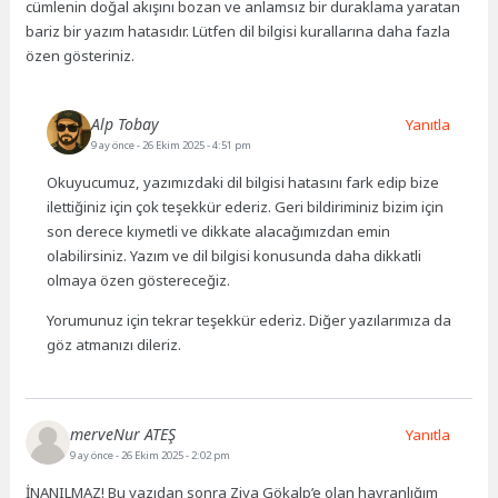
cümlenin doğal akışını bozan ve anlamsız bir duraklama yaratan
bariz bir yazım hatasıdır. Lütfen dil bilgisi kurallarına daha fazla
özen gösteriniz.
Alp Tobay
Yanıtla
9 ay önce
- 26 Ekim 2025 - 4:51 pm
Okuyucumuz, yazımızdaki dil bilgisi hatasını fark edip bize
ilettiğiniz için çok teşekkür ederiz. Geri bildiriminiz bizim için
son derece kıymetli ve dikkate alacağımızdan emin
olabilirsiniz. Yazım ve dil bilgisi konusunda daha dikkatli
olmaya özen göstereceğiz.
Yorumunuz için tekrar teşekkür ederiz. Diğer yazılarımıza da
göz atmanızı dileriz.
merveNur ATEŞ
Yanıtla
9 ay önce
- 26 Ekim 2025 - 2:02 pm
İNANILMAZ! Bu yazıdan sonra Ziya Gökalp’e olan hayranlığım