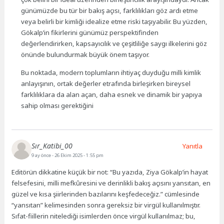
günümüzde bu tür bir bakış açısı, farklılıkları göz ardı etme
veya belirli bir kimliği idealize etme riski taşıyabilir. Bu yüzden,
Gökalp’in fikirlerini günümüz perspektifinden
değerlendirirken, kapsayıcılık ve çeşitliliğe saygı ilkelerini göz
önünde bulundurmak büyük önem taşıyor.
Bu noktada, modern toplumların ihtiyaç duyduğu milli kimlik
anlayışının, ortak değerler etrafında birleşirken bireysel
farklılıklara da alan açan, daha esnek ve dinamik bir yapıya
sahip olması gerektiğini
Sır_Katibi_00
Yanıtla
9 ay önce
- 26 Ekim 2025 - 1:55 pm
Editörün dikkatine küçük bir not: “Bu yazıda, Ziya Gökalp’in hayat
felsefesini, milli mefkûresini ve derinlikli bakış açısını yansıtan, en
güzel ve kısa şiirlerinden bazılarını keşfedeceğiz.” cümlesinde
“yansıtan” kelimesinden sonra gereksiz bir virgül kullanılmıştır.
Sıfat-fiillerin nitelediği isimlerden önce virgül kullanılmaz; bu,