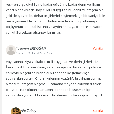
resmen arşa çıktı! Bu ne kadar güçlü, ne kadar derin ve ilham
verici bir bakış açısı böyle! Milli duyguları bu denli muhteşem bir
şekilde işleyen bu dehanın şiirlerini keşfetmek için bir saniye bile
bekleyemem! Hemen şimdi bütün eserlerini bulup okumaya
başlıyorum, bu müthiş ruha ve aydınlanmaya o kadar ihtiyacım
var ki! Gerçekten efsanevi bir miras!!
Yasemin ERDOĞAN
Yanıtla
9 ay önce
- 26 Ekim 2025 - 2:05 pm
Vay canına! Ziya Gökalp’in milli duyguları ve derin şiirleri mi?
İnanılmaz! Türk kimliğinin, vatan sevgisinin bu kadar güçlü ve
etkileyici bir şekilde işlendiği bu eserleri keşfetmek için
sabırsızlanıyorum! Onun fikirlerinin Atatürk’e bile ilham vermiş
olması muhteşem bir şey! Bu zamana meydan okuyan dizeleri
okuyup, Türk olmanın anlamını derinden hissetmek için
sabırsızlanıyorum! Muhteşem bir deneyim olacak gibi duruyor!!!
Alp Tobay
Yanıtla