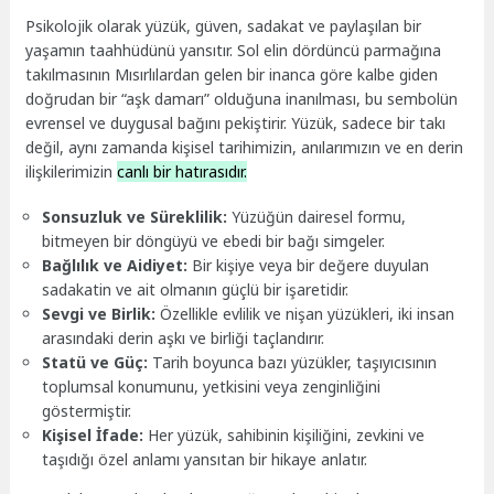
Psikolojik olarak yüzük, güven, sadakat ve paylaşılan bir
yaşamın taahhüdünü yansıtır. Sol elin dördüncü parmağına
takılmasının Mısırlılardan gelen bir inanca göre kalbe giden
doğrudan bir “aşk damarı” olduğuna inanılması, bu sembolün
evrensel ve duygusal bağını pekiştirir. Yüzük, sadece bir takı
değil, aynı zamanda kişisel tarihimizin, anılarımızın ve en derin
ilişkilerimizin
canlı bir hatırasıdır.
Sonsuzluk ve Süreklilik:
Yüzüğün dairesel formu,
bitmeyen bir döngüyü ve ebedi bir bağı simgeler.
Bağlılık ve Aidiyet:
Bir kişiye veya bir değere duyulan
sadakatin ve ait olmanın güçlü bir işaretidir.
Sevgi ve Birlik:
Özellikle evlilik ve nişan yüzükleri, iki insan
arasındaki derin aşkı ve birliği taçlandırır.
Statü ve Güç:
Tarih boyunca bazı yüzükler, taşıyıcısının
toplumsal konumunu, yetkisini veya zenginliğini
göstermiştir.
Kişisel İfade:
Her yüzük, sahibinin kişiliğini, zevkini ve
taşıdığı özel anlamı yansıtan bir hikaye anlatır.