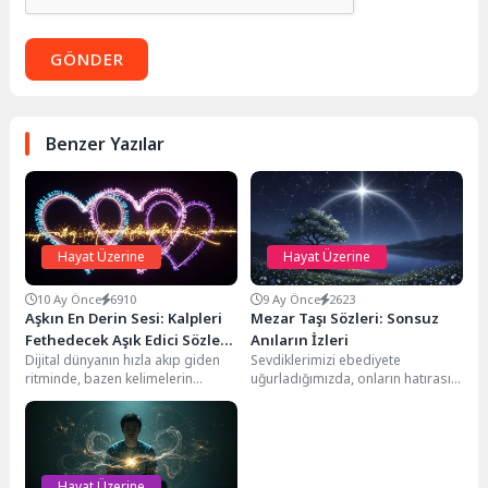
GÖNDER
Benzer Yazılar
Hayat Üzerine
Hayat Üzerine
10 Ay Önce
6910
9 Ay Önce
2623
Aşkın En Derin Sesi: Kalpleri
Mezar Taşı Sözleri: Sonsuz
Fethedecek Aşık Edici Sözler
Anıların İzleri
Dijital dünyanın hızla akıp giden
Sevdiklerimizi ebediyete
ve Şiirler
ritminde, bazen kelimelerin
uğurladığımızda, onların hatırasını
büyülü gücünü hatırlamak,
yaşatmanın en dokunaklı
duygularımızı en saf haliyle...
yollarından biri, mezar taşlarına
kazınan anlamlı sözlerdir....
Hayat Üzerine