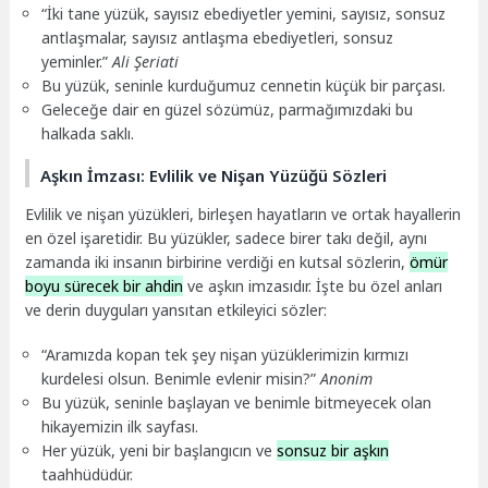
“İki tane yüzük, sayısız ebediyetler yemini, sayısız, sonsuz
antlaşmalar, sayısız antlaşma ebediyetleri, sonsuz
yeminler.”
Ali Şeriati
Bu yüzük, seninle kurduğumuz cennetin küçük bir parçası.
Geleceğe dair en güzel sözümüz, parmağımızdaki bu
halkada saklı.
Aşkın İmzası: Evlilik ve Nişan Yüzüğü Sözleri
Evlilik ve nişan yüzükleri, birleşen hayatların ve ortak hayallerin
en özel işaretidir. Bu yüzükler, sadece birer takı değil, aynı
zamanda iki insanın birbirine verdiği en kutsal sözlerin,
ömür
boyu sürecek bir ahdin
ve aşkın imzasıdır. İşte bu özel anları
ve derin duyguları yansıtan etkileyici sözler:
“Aramızda kopan tek şey nişan yüzüklerimizin kırmızı
kurdelesi olsun. Benimle evlenir misin?”
Anonim
Bu yüzük, seninle başlayan ve benimle bitmeyecek olan
hikayemizin ilk sayfası.
Her yüzük, yeni bir başlangıcın ve
sonsuz bir aşkın
taahhüdüdür.