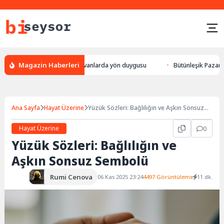
Magazin Haberleri
 leylek yön bulması, hayvanlarda yön duygusu
Bütünleşik Pazarlama: Ma
Ana Sayfa
Hayat Üzerine
Yüzük Sözleri: Bağlılığın ve Aşkın Sonsuz
Sembolü
Hayat Üzerine
0
Yüzük Sözleri: Bağlılığın ve
Aşkın Sonsuz Sembolü
Rumi Cenova
06 Kas 2025 23:24
4497 Görüntüleme
11 dk.