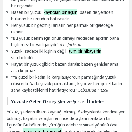
bir nişanıdır.
Bazen bir yüzük,
kaybolan bir aşkın
, bazen de yeniden
bulunan bir umudun hatırasıdır.
Her yüzük bir geçmişi anlatır, her parmak bir geleceğe
uzanır.
“Bu yüzük benim için onun ölmeyi reddeden aşkının paha
biçilemez bir yadigarıydı.”
A.L. Jackson
Yüzük, sadece iki kişinin değil,
tüm bir hikayenin
sembolüdür.
Hayat bir yüzük gibidir; bazen daralır, bazen genişler ama
asla kopmaz.
“Ya güzel bir kadın ile karşılaşıyordun parmağında yüzük
oluyordu. Yada yüzük parmaktan çıkıyor ve her güzel kadın
sana kaybettiklerini hatırlatıyordu.”
Sebastian Fitzek
Yüzükle Gelen Özdeyişler ve Şiirsel İfadeler
Yüzük, şairlerin ilham kaynağı olmuş, özdeyişlerde kendine yer
bulmuş, hayatın ve aşkın en ince detaylarını anlatan bir
figürdür. Bu bölümde, yüzüğün edebi ve şiirsel yönünü öne
çıkaran,
ruhunuza dokunacak
ve düşündürecek ifadeleri bir