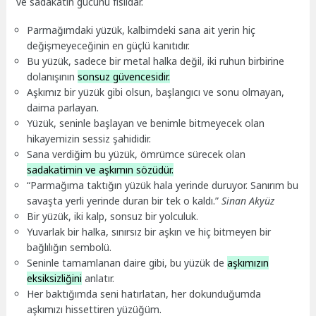
ve sadakatin gücünü fısıldar.
Parmağımdaki yüzük, kalbimdeki sana ait yerin hiç
değişmeyeceğinin en güçlü kanıtıdır.
Bu yüzük, sadece bir metal halka değil, iki ruhun birbirine
dolanışının
sonsuz güvencesidir.
Aşkımız bir yüzük gibi olsun, başlangıcı ve sonu olmayan,
daima parlayan.
Yüzük, seninle başlayan ve benimle bitmeyecek olan
hikayemizin sessiz şahididir.
Sana verdiğim bu yüzük, ömrümce sürecek olan
sadakatimin ve aşkımın sözüdür.
“Parmağıma taktığın yüzük hala yerinde duruyor. Sanırım bu
savaşta yerli yerinde duran bir tek o kaldı.”
Sinan Akyüz
Bir yüzük, iki kalp, sonsuz bir yolculuk.
Yuvarlak bir halka, sınırsız bir aşkın ve hiç bitmeyen bir
bağlılığın sembolü.
Seninle tamamlanan daire gibi, bu yüzük de
aşkımızın
eksiksizliğini
anlatır.
Her baktığımda seni hatırlatan, her dokunduğumda
aşkımızı hissettiren yüzüğüm.