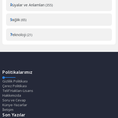
Rüyalar ve Anlamları
(355)
Sağlık
(65)
Teknoloji
(21)
Politikalarımız
Gizlilik Politikası
Çerez Politikası
Telif Hakları-Lisans
Hakkımızda
Soru ve Cevap
Künye-Yazarlar
İletişim
Son Yazılar