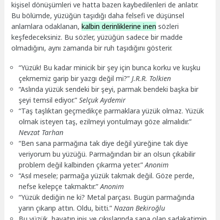
kişisel dönüşümleri ve hatta bazen kaybedilenleri de anlatır.
Bu bölümde, yüzüğün taşıdığı daha felsefi ve düşünsel
anlamlara odaklanan,
kalbin derinliklerine inen
sözleri
keşfedeceksiniz. Bu sözler, yüzüğün sadece bir madde
olmadığını, aynı zamanda bir ruh taşıdığını gösterir.
“Yüzük! Bu kadar minicik bir şey için bunca korku ve kuşku
çekmemiz garip bir yazgı değil mi?”
J.R.R. Tolkien
“Aslında yüzük sendeki bir şeyi, parmak bendeki başka bir
şeyi temsil ediyor.”
Selçuk Aydemir
“Taş taşlıktan geçmedikçe parmaklara yüzük olmaz. Yüzük
olmak isteyen taş, ezilmeyi yontulmayı göze almalıdır.”
Nevzat Tarhan
“Ben sana parmağına tak diye değil yüreğine tak diye
veriyorum bu yüzüğü. Parmağından bir an olsun çıkabilir
problem değil kalbinden çıkarma yeter.”
Anonim
“Asıl mesele; parmağa yüzük takmak değil. Göze perde,
nefse kelepçe takmaktır.”
Anonim
“Yüzük dediğin ne ki? Metal parçası. Bugün parmağında
yarın çıkarıp attın. Oldu, bitti.”
Nazan Bekiroğlu
Bu yüzük, hayatın iniş ve çıkışlarında sana olan sadakatimin