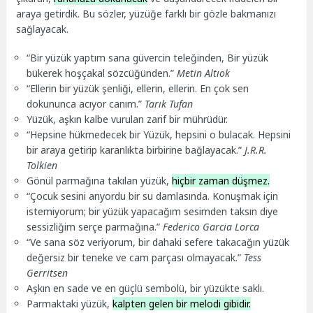
araya getirdik. Bu sözler, yüzüğe farklı bir gözle bakmanızı
sağlayacak.
“Bir yüzük yaptım sana güvercin teleğinden, Bir yüzük
bükerek hoşçakal sözcüğünden.”
Metin Altıok
“Ellerin bir yüzük şenliği, ellerin, ellerin. En çok sen
dokununca acıyor canım.”
Tarık Tufan
Yüzük, aşkın kalbe vurulan zarif bir mührüdür.
“Hepsine hükmedecek bir Yüzük, hepsini o bulacak. Hepsini
bir araya getirip karanlıkta birbirine bağlayacak.”
J.R.R.
Tolkien
Gönül parmağına takılan yüzük,
hiçbir zaman düşmez.
“Çocuk sesini arıyordu bir su damlasında. Konuşmak için
istemiyorum; bir yüzük yapacağım sesimden taksın diye
sessizliğim serçe parmağına.”
Federico Garcia Lorca
“Ve sana söz veriyorum, bir dahaki sefere takacağın yüzük
değersiz bir teneke ve cam parçası olmayacak.”
Tess
Gerritsen
Aşkın en sade ve en güçlü sembolü, bir yüzükte saklı.
Parmaktaki yüzük,
kalpten gelen bir melodi gibidir.