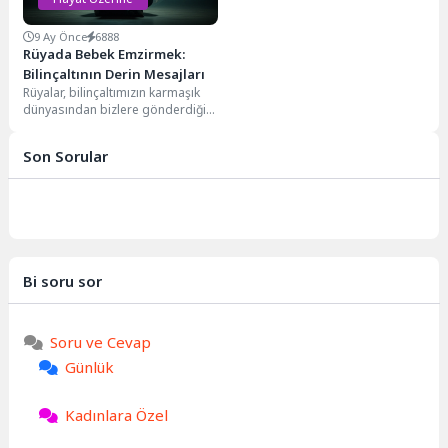
9 Ay Önce
6888
Rüyada Bebek Emzirmek:
Bilinçaltının Derin Mesajları
Rüyalar, bilinçaltımızın karmaşık
dünyasından bizlere gönderdiği
sembolik mesajlar taşır. Bu
mesajlar arasında rüyada bebek
Son Sorular
emzirmek,...
Bi soru sor
Soru ve Cevap
Günlük
Kadınlara Özel