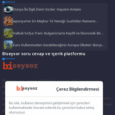
Dünya İle İlgili Derin Sözler: Hayatın Anlamı
Japonya’nın En Meşhur 16 Yemeği: Sushi’den Ramen’e
Lezzet Şöleni
Halkalı Sofya Treni: Bulgaristan’a Keyifli ve Ekonomik Bir
Yolculuk
Euro Kullanmadan Gezebileceğiniz Avrupa Ülkeleri: Bütçe
Dostu Rotalar
Biseysor soru cevap ve içerik platformu
Biseysor.com, merak ettiklerinizi sormak, bilgi alışverişinde
bulunmak ve fikirlerinizi paylaşmak için bir araya geldiğimiz bir
Çerez Bilgilendirmesi
platformdur.
İster kayıtlı bir kullanıcı olarak topluluğumuza katılın, ister anonim
Bu site, kullanıcı deneyimini geliştirmek için çerezleri
kalarak sorularınızı yöneltin; burada her türlü soruya ve tartışmaya
kullanmaktadır. Devam ederek bu çerezleri kabul etmiş
yer var. Bilgiyi keşfetmek ve paylaşmak için bize katılın!
olursunuz.