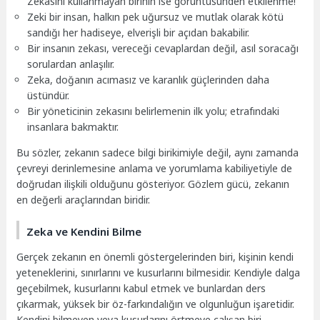
Zekasını kullanmayan birinin ise görüntüsünden etkilenme!
Zeki bir insan, halkın pek uğursuz ve mutlak olarak kötü
sandığı her hadiseye, elverişli bir açıdan bakabilir.
Bir insanın zekası, vereceği cevaplardan değil, asıl soracağı
sorulardan anlaşılır.
Zeka, doğanın acımasız ve karanlık güçlerinden daha
üstündür.
Bir yöneticinin zekasını belirlemenin ilk yolu; etrafındaki
insanlara bakmaktır.
Bu sözler, zekanın sadece bilgi birikimiyle değil, aynı zamanda
çevreyi derinlemesine anlama ve yorumlama kabiliyetiyle de
doğrudan ilişkili olduğunu gösteriyor. Gözlem gücü, zekanın
en değerli araçlarından biridir.
Zeka ve Kendini Bilme
Gerçek zekanın en önemli göstergelerinden biri, kişinin kendi
yeteneklerini, sınırlarını ve kusurlarını bilmesidir. Kendiyle dalga
geçebilmek, kusurlarını kabul etmek ve bunlardan ders
çıkarmak, yüksek bir öz-farkındalığın ve olgunluğun işaretidir.
Kendini bilmeyen veya kusurlarını örtmeye çalışan biri,