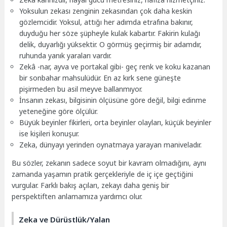
Yoksulun zekası zenginin zekasından çok daha keskin
gözlemcidir. Yoksul, attığı her adımda etrafına bakınır,
duyduğu her söze şüpheyle kulak kabartır. Fakirin kulağı
delik, duyarlığı yüksektir. O görmüş geçirmiş bir adamdır,
ruhunda yanık yaraları vardır.
Zekâ -nar, ayva ve portakal gibi- geç renk ve koku kazanan
bir sonbahar mahsulüdür. En az kırk sene güneşte
pişirmeden bu asil meyve ballanmıyor.
İnsanın zekası, bilgisinin ölçüsüne göre değil, bilgi edinme
yeteneğine göre ölçülür.
Büyük beyinler fikirleri, orta beyinler olayları, küçük beyinler
ise kişileri konuşur.
Zeka, dünyayı yerinden oynatmaya yarayan maniveladır.
Bu sözler, zekanın sadece soyut bir kavram olmadığını, aynı
zamanda yaşamın pratik gerçekleriyle de iç içe geçtiğini
vurgular. Farklı bakış açıları, zekayı daha geniş bir
perspektiften anlamamıza yardımcı olur.
Zeka ve Dürüstlük/Yalan