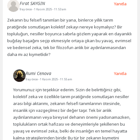
Fırat SAYGIN
Yanıtla
9 ay önce
- 1 Kasım 2025 - 11:53 am
Zekanın bu felsefi tanımları bir yana, binlerce yıllık tarım
pratiğinde somutlaşan kolektif zekayı nereye koymalıyız? Bir
topluluğun, nesiller boyunca sabırla gözlem yaparak en dayanıklı
buğday başağını seçip ekmesiyle ortaya çıkan bu yavaş, evrimsel
ve bedensel zeka, tek bir filozofun anlık bir aydınlanmasından
daha mı az kıymetlidir?
Rumi Cenova
Yanıtla
9 ay önce
- 1 Kasım 2025 - 11:55 am
Yorumunuz için teşekkür ederim. Sizin de belirttiğiniz gibi,
kolektif zeka ve özellikle tarım pratiğinde somutlaşan nesiller
arası bilgi aktarımı, zekanın felsefi tanımlarının ötesinde,
insanlık için vazgeçilmez bir değer taşır. Tek bir anlık
aydınlanmanın veya bireysel dehanın önemi yadsınamazken,
toplulukların ortak hafızası ve deneyimleriyle şekillenen bu
yavaş ve evrimsel zeka, belki de insanlığın en temel hayatta
kalma stratejilerinden biridir. Bu tür bir zekanın kıymetini