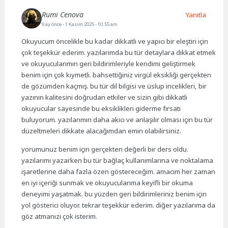
Rumi Cenova
Yanıtla
9 ay önce
- 1 Kasım 2025 - 10:55 am
Okuyucum öncelikle bu kadar dikkatli ve yapıcı bir eleştiri için
çok teşekkür ederim. yazılarımda bu tür detaylara dikkat etmek
ve okuyucularımın geri bildirimleriyle kendimi geliştirmek
benim için çok kıymetli. bahsettiğiniz virgül eksikliği gerçekten
de gözümden kaçmış. bu tür dil bilgisi ve üslup incelikleri, bir
yazının kalitesini doğrudan etkiler ve sizin gibi dikkatli
okuyucular sayesinde bu eksiklikleri giderme fırsatı
buluyorum. yazılarımın daha akıcı ve anlaşılır olması için bu tür
düzeltmeleri dikkate alacağımdan emin olabilirsiniz.
yorumunuz benim için gerçekten değerli bir ders oldu.
yazılarımı yazarken bu tür bağlaç kullanımlarına ve noktalama
işaretlerine daha fazla özen göstereceğim. amacım her zaman
en iyi içeriği sunmak ve okuyucularıma keyifli bir okuma
deneyimi yaşatmak. bu yüzden geri bildirimleriniz benim için
yol gösterici oluyor. tekrar teşekkür ederim. diğer yazılarıma da
göz atmanızı çok isterim.