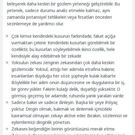
birleşerek daha keskin bir gözlem yeteneği geliştirebilir. Bu
yetenek, sadece durumu analiz etmekle kalmaz, aynı
zamanda potansiyel tehlikeleri veya fırsatları önceden
sezinlemeye de yardımcı olur.
Çok kimse kendindeki kusurun farkındadır, fakat açığa
vurmaktan çekinir. Kendindeki kusurları görebilmek bir
özelliktir, bu kusurları söyleyebilmek ikinci özellik, hele
kendisiyle alay edebilmek bir zekadır.
Yoksulun zekası zenginin zekasından çok daha keskin
gözlemcidir. Yoksul, attığı her adımda etrafına bakınır,
insanlardan duyduğu her söze şüpheyle kulak kabartır.
Böylelikle her adım onun düşüncesine ve duygularına bir iş,
bir görev yükler. Fakirin kulağı delik, duyarlığı yüksektir. O
görmüş geçirmiş bir adamdır, ruhunda yanık yaraları vardır.
Sadece bakın ve sadece dinleyin. Başka bir şeye ihtiyaç
yoktur. Dingin olmak, bakmak ve dinlemek içinizdeki
kavramsal olmayan zekayı aktive eder. Bırakın, sözlerinizi ve
eylemlerinizi dinginlik yönetsin.
Zekasını beğendiğin birinin görüntüsünü merak etme.