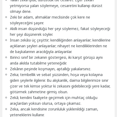
yetmiyorsa yalan söylemeye, cesaretini kullanıp dürüst
olmayı dene.
Zeki bir adam, ahmaklar meclisinde çok kere ne
söyleyeceğini şaşırır.
Akıllı insan düşündüğü her şeyi söylemez, fakat söyleyeceği
her şeyi düşünerek söyler.
İnsan zekâsı üç çeşittir; kendiliğinden anlayanlar; kendilerine
açıklanan şeyleri anlayanlar; nihayet ne kendiliklerinden ne
de başkalarının aracılığıyla anlayanlar.
Birinci sınıf bir zekanın göstergesi, iki karşıt görüşü aynı
anda akılda tutabilme yeteneğidir.
Zekânın peşinde koşmayın, aptallığı yakalarsınız.
Zeka; tembellik ve sebat yüzünden, hoşa veya kolayına
giden şeylerle ilgilenir. Bu alışkanlık, daima bilgilerimize sınır
çizer ve tek kimse yoktur ki zekasını gidebileceği yere kadar,
götürmek zahmetine girmiş olsun.
Zekâ; kendini faaliyete geçirmek için muhtaç olduğu
araçlardan yoksun olursa, ortaya çıkamaz.
Zeka, ancak kendisine zorunluluk yüklenildiği zaman,
yeteneklerini kullanır.