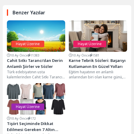
Benzer Yazılar
Hayat Üzerine
Hayat Üzerine
10 Ay Önce
11383
10 Ay Önce
1581
Cahit Sıtkı Tarancı’dan Derin
Karne Tebrik Sözleri: Başarıyı
Anlamlı Şiirler ve Sözler
Kutlamanın En Güzel Yolları
Türk edebiyatının usta
Eğitim hayatının en anlamlı
kalemlerinden Cahit Sıtkı Tarancı,
anlarından biri olan karne günü,
1910 yılında Diyarbakır'da
öğrencilerin bir dönem boyunca
dünyaya gelmiş ve kısa ömrüne...
gösterdiği çabanın,...
Hayat Üzerine
10 Ay Önce
172
Tişört Seçiminde Dikkat
Edilmesi Gereken 7 Altın