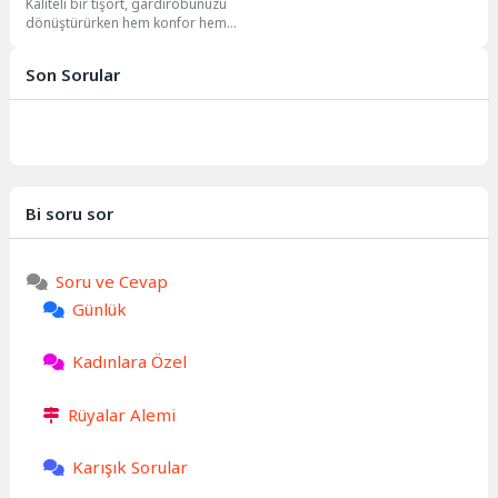
Kaliteli bir tişört, gardırobunuzu
Kural
dönüştürürken hem konfor hem
de stil açısından fark yaratır.
Doğru tişört...
Son Sorular
Bi soru sor
Soru ve Cevap
Günlük
Kadınlara Özel
Rüyalar Alemi
Karışık Sorular