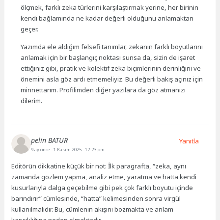
ölçmek, farklı zeka türlerini karşılaştırmak yerine, her birinin
kendi bağlamında ne kadar değerli olduğunu anlamaktan
geçer.
Yazımda ele aldığım felsefi tanımlar, zekanın farklı boyutlarını
anlamak için bir başlangıç noktası sunsa da, sizin de işaret
ettiğiniz gibi, pratik ve kolektif zeka biçimlerinin derinliğini ve
önemini asla göz ardı etmemeliyiz. Bu değerli bakış açınız için
minnettarım. Profilimden diğer yazılara da göz atmanızı
dilerim.
pelin BATUR
Yanıtla
9 ay önce
- 1 Kasım 2025 - 12:23 pm
Editörün dikkatine küçük bir not: İlk paragrafta, “zeka, aynı
zamanda gözlem yapma, analiz etme, yaratma ve hatta kendi
kusurlarıyla dalga geçebilme gibi pek çok farklı boyutu içinde
barındırır” cümlesinde, “hatta” kelimesinden sonra virgül
kullanılmalıdır. Bu, cümlenin akışını bozmakta ve anlam