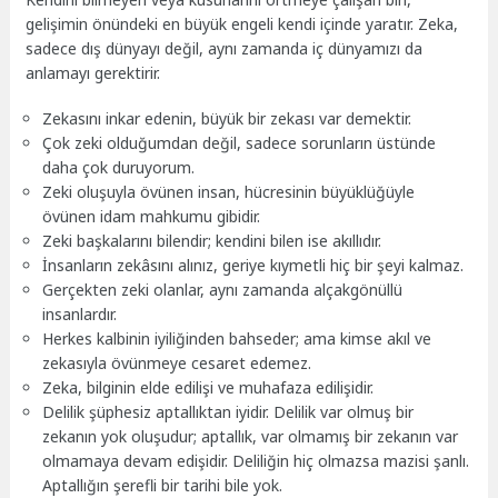
gelişimin önündeki en büyük engeli kendi içinde yaratır. Zeka,
sadece dış dünyayı değil, aynı zamanda iç dünyamızı da
anlamayı gerektirir.
Zekasını inkar edenin, büyük bir zekası var demektir.
Çok zeki olduğumdan değil, sadece sorunların üstünde
daha çok duruyorum.
Zeki oluşuyla övünen insan, hücresinin büyüklüğüyle
övünen idam mahkumu gibidir.
Zeki başkalarını bilendir; kendini bilen ise akıllıdır.
İnsanların zekâsını alınız, geriye kıymetli hiç bir şeyi kalmaz.
Gerçekten zeki olanlar, aynı zamanda alçakgönüllü
insanlardır.
Herkes kalbinin iyiliğinden bahseder; ama kimse akıl ve
zekasıyla övünmeye cesaret edemez.
Zeka, bilginin elde edilişi ve muhafaza edilişidir.
Delilik şüphesiz aptallıktan iyidir. Delilik var olmuş bir
zekanın yok oluşudur; aptallık, var olmamış bir zekanın var
olmamaya devam edişidir. Deliliğin hiç olmazsa mazisi şanlı.
Aptallığın şerefli bir tarihi bile yok.