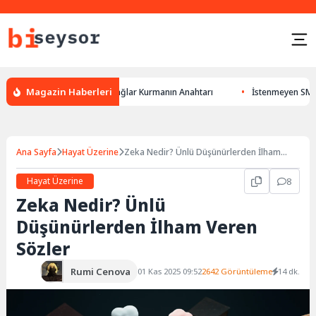
Magazin Haberleri
Markalarla Güçlü Bağlar Kurmanın Anahtarı
İstenmeyen SMS’leri Engell
Ana Sayfa
Hayat Üzerine
Zeka Nedir? Ünlü Düşünürlerden İlham
Veren Sözler
Hayat Üzerine
8
Zeka Nedir? Ünlü
Düşünürlerden İlham Veren
Sözler
Rumi Cenova
01 Kas 2025 09:52
2642 Görüntüleme
14 dk.