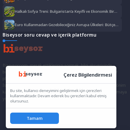
Lezzet Şöleni
Halkalı Sofya Treni: Bulgaristan’a Keyifli ve Ekonomik Bir
Yolculuk
Euro Kullanmadan Gezebileceğiniz Avrupa Ülkeleri: Bütçe
Dostu Rotalar
Biseysor soru cevap ve içerik platformu
Biseysor.com, merak ettiklerinizi sormak, bilgi alışverişinde
bulunmak ve fikirlerinizi paylaşmak için bir araya geldiğimiz bir
Çerez Bilgilendirmesi
platformdur.
İster kayıtlı bir kullanıcı olarak topluluğumuza katılın, ister anonim
Bu site, kullanıcı deneyimini geliştirmek için çerezleri
kalarak sorularınızı yöneltin; burada her türlü soruya ve tartışmaya
kullanmaktadır. Devam ederek bu çerezleri kabul etmiş
yer var. Bilgiyi keşfetmek ve paylaşmak için bize katılın!
olursunuz.
Tamam