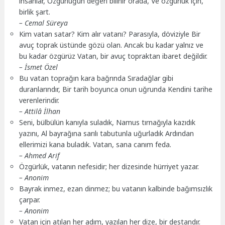
insanlar, Özgürlüğün değeri bilinir orada, Ve özgürlük için,
birlik şart.
– Cemal Süreya
Kim vatan satar? Kim alır vatanı? Parasıyla, döviziyle Bir
avuç toprak üstünde gözü olan. Ancak bu kadar yalnız ve
bu kadar özgürüz Vatan, bir avuç topraktan ibaret değildir.
– İsmet Özel
Bu vatan toprağın kara bağrında Sıradağlar gibi
duranlarındır, Bir tarih boyunca onun uğrunda Kendini tarihe
verenlerindir.
– Attilâ İlhan
Seni, bülbülün kanıyla suladık, Namus tırnağıyla kazıdık
yazını, Al bayrağına sarılı tabutunla uğurladık Ardından
ellerimizi kana buladık. Vatan, sana canım feda.
– Ahmed Arif
Özgürlük, vatanın nefesidir; her dizesinde hürriyet yazar.
– Anonim
Bayrak inmez, ezan dinmez; bu vatanın kalbinde bağımsızlık
çarpar.
– Anonim
Vatan için atılan her adım, yazılan her dize, bir destandır.