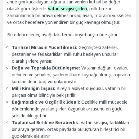
anne gibi kucaklayan, uğruna can verilen kutsal bir değer
olarak görmüşlerdir.
Vatan sevgisi şiirleri
, milletin zor
zamanlarında bir araya gelmesini sağlayan, moralini yükselten
ve ortak hedeflere yönlendiren bir güç kaynağı olmuştur.
Bu edebi eserler, aşağıdaki temel boyutlarıyla öne çıkar:
Tarihsel Mirasın Yüceltilmesi:
Geçmişteki zaferler,
destanlar ve fedakarlıklar, milli ruhu besleyen unsurlar
olarak şiirlere yansır.
Doğa ve Toprakla Bütünleşme:
Vatanın dağları, ovaları,
nehirleri ve şehirleri, şairlerin ilham kaynağı olmuş, toprakla
kurulan derin bağ vurgulanmıştır.
Milli Kimliğin İnşası:
Bireyin aidiyet duygusu, vatanın bir
parçası olma bilinciyle pekiştirilir.
Bağımsızlık ve Özgürlük İdeali:
Özellikle milli mücadele
dönemlerinde yazılan şiirler, özgürlük arzusunu en güçlü
şekilde dile getirir.
Toplumsal Birlik ve Beraberlik:
Vatan sevgisi, farklılıkları
bir araya getiren, ortak paydada buluşturan birleştirici bir
güç olarak ele alınır.