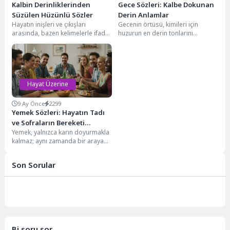
Kalbin Derinliklerinden
Gece Sözleri: Kalbe Dokunan
Süzülen Hüzünlü Sözler
Derin Anlamlar
Hayatın inişleri ve çıkışları
Gecenin örtüsü, kimileri için
arasında, bazen kelimelerle ifade
huzurun en derin tonlarını
etmekte zorlandığımız derin
sunarken, kimileri içinse ruhun en
duygular yaşarız. Yalnızlık, kayıp,...
ücra köşelerinde...
Hayat Üzerine
9 Ay Önce
2299
Yemek Sözleri: Hayatın Tadı
ve Sofraların Bereketi
Yemek, yalnızca karın doyurmakla
Üzerine
kalmaz; aynı zamanda bir araya
gelmenin, sevginin, kültürün ve
sanatın en...
Son Sorular
Bi soru sor