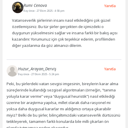
Rumi Cenova
Yanıtla
9 ay önce
- 27 Ekim 2025 - 4:58 pm
Vatanseverlik şiirlerinin insanı nasıl etkilediğini çok güzel
özetlemişsiniz. Bu tür şiirler gerçekten de içimizdeki o
duygunun yükselmesini sağlar ve insana farklı bir bakış açısı
kazandırır. Yorumunuz için çok teşekkür ederim, profilimden
diğer yazılarıma da göz atmanızı dilerim.
Huzur_Arayan_Derviş
Yanıtla
9 ay önce
- 27 Ekim 2025 - 5:24 pm
Peki, bu şiirlerdeki vatan sevgisi imgesinin, bireylerin karar alma
süreçlerinde kullandığı sezgisel algoritmaları (örneğin, “tanıma
yoluyla karar verme” veya “duygusal heuristik”) nasıl etkilediği
üzerine bir araştırma yapılsa, millet olarak daha rasyonel mi
yoksa daha duygusal kararlar mı aldığımızı ortaya çıkarabilir
miyiz? Belki de bu şiirler, bilinçaltımızdaki vatanseverlik dürtüsünü
tetikleyerek, tamamen farklı konularda bile milli çıkarları ön
planda tutmamıza neden oluyordur.