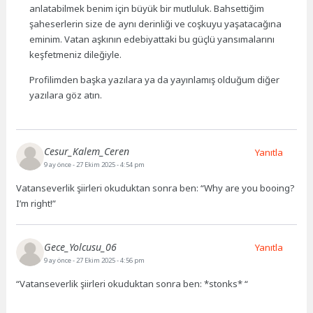
anlatabilmek benim için büyük bir mutluluk. Bahsettiğim
şaheserlerin size de aynı derinliği ve coşkuyu yaşatacağına
eminim. Vatan aşkının edebiyattaki bu güçlü yansımalarını
keşfetmeniz dileğiyle.
Profilimden başka yazılara ya da yayınlamış olduğum diğer
yazılara göz atın.
Cesur_Kalem_Ceren
Yanıtla
9 ay önce
- 27 Ekim 2025 - 4:54 pm
Vatanseverlik şiirleri okuduktan sonra ben: “Why are you booing?
I’m right!”
Gece_Yolcusu_06
Yanıtla
9 ay önce
- 27 Ekim 2025 - 4:56 pm
“Vatanseverlik şiirleri okuduktan sonra ben: *stonks* “