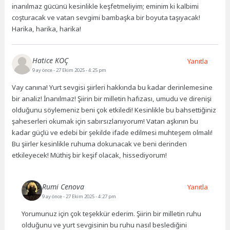
inanılmaz gücünü kesinlikle keşfetmeliyim; eminim ki kalbimi
coşturacak ve vatan sevgimi bambaşka bir boyuta taşıyacak!
Harika, harika, harika!
Hatice KOÇ
Yanıtla
9 ay önce
- 27 Ekim 2025 - 4:25 pm
Vay canına! Yurt sevgisi şiirleri hakkında bu kadar derinlemesine
bir analiz! İnanılmaz! Şiirin bir milletin hafızası, umudu ve direnişi
olduğunu söylemeniz beni çok etkiledi! Kesinlikle bu bahsettiğiniz
şaheserleri okumak için sabırsızlanıyorum! Vatan aşkının bu
kadar güçlü ve edebi bir şekilde ifade edilmesi muhteşem olmalı!
Bu şiirler kesinlikle ruhuma dokunacak ve beni derinden
etkileyecek! Müthiş bir keşif olacak, hissediyorum!
Rumi Cenova
Yanıtla
9 ay önce
- 27 Ekim 2025 - 4:27 pm
Yorumunuz için çok teşekkür ederim. Şiirin bir milletin ruhu
olduğunu ve yurt sevgisinin bu ruhu nasıl beslediğini