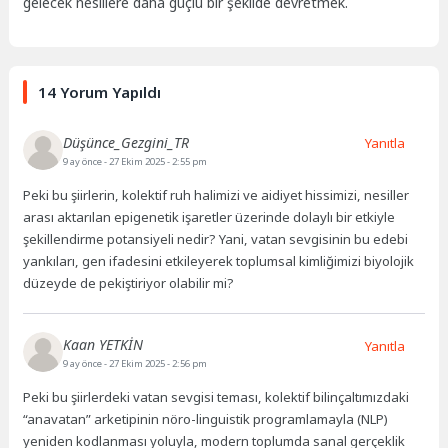
gelecek nesillere daha güçlü bir şekilde devretmek.
14 Yorum Yapıldı
Düşünce_Gezgini_TR
Yanıtla
9 ay önce
- 27 Ekim 2025 - 2:55 pm
Peki bu şiirlerin, kolektif ruh halimizi ve aidiyet hissimizi, nesiller
arası aktarılan epigenetik işaretler üzerinde dolaylı bir etkiyle
şekillendirme potansiyeli nedir? Yani, vatan sevgisinin bu edebi
yankıları, gen ifadesini etkileyerek toplumsal kimliğimizi biyolojik
düzeyde de pekiştiriyor olabilir mi?
Kaan YETKİN
Yanıtla
9 ay önce
- 27 Ekim 2025 - 2:56 pm
Peki bu şiirlerdeki vatan sevgisi teması, kolektif bilinçaltımızdaki
“anavatan” arketipinin nöro-linguistik programlamayla (NLP)
yeniden kodlanması yoluyla, modern toplumda sanal gerçeklik