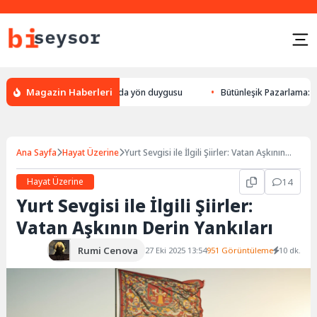
Magazin Haberleri
ön bulması, hayvanlarda yön duygusu
Bütünleşik Pazarlama: Markalarla
Ana Sayfa
Hayat Üzerine
Yurt Sevgisi ile İlgili Şiirler: Vatan Aşkının
Derin Yankıları
Hayat Üzerine
14
Yurt Sevgisi ile İlgili Şiirler:
Vatan Aşkının Derin Yankıları
Rumi Cenova
27 Eki 2025 13:54
951 Görüntüleme
10 dk.