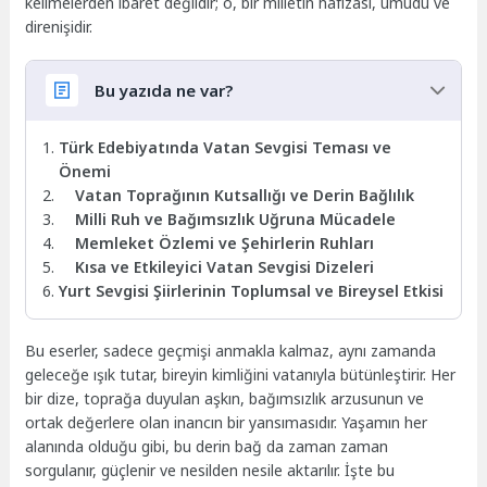
kelimelerden ibaret değildir; o, bir milletin hafızası, umudu ve
direnişidir.
Bu yazıda ne var?
Türk Edebiyatında Vatan Sevgisi Teması ve
Önemi
Vatan Toprağının Kutsallığı ve Derin Bağlılık
Milli Ruh ve Bağımsızlık Uğruna Mücadele
Memleket Özlemi ve Şehirlerin Ruhları
Kısa ve Etkileyici Vatan Sevgisi Dizeleri
Yurt Sevgisi Şiirlerinin Toplumsal ve Bireysel Etkisi
Bu eserler, sadece geçmişi anmakla kalmaz, aynı zamanda
geleceğe ışık tutar, bireyin kimliğini vatanıyla bütünleştirir. Her
bir dize, toprağa duyulan aşkın, bağımsızlık arzusunun ve
ortak değerlere olan inancın bir yansımasıdır. Yaşamın her
alanında olduğu gibi, bu derin bağ da zaman zaman
sorgulanır, güçlenir ve nesilden nesile aktarılır. İşte bu