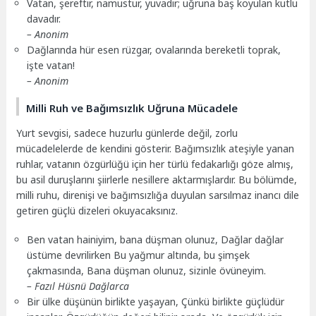
Vatan, şereftir, namustur, yuvadır; uğruna baş koyulan kutlu
davadır.
– Anonim
Dağlarında hür esen rüzgar, ovalarında bereketli toprak,
işte vatan!
– Anonim
Milli Ruh ve Bağımsızlık Uğruna Mücadele
Yurt sevgisi, sadece huzurlu günlerde değil, zorlu
mücadelelerde de kendini gösterir. Bağımsızlık ateşiyle yanan
ruhlar, vatanın özgürlüğü için her türlü fedakarlığı göze almış,
bu asil duruşlarını şiirlerle nesillere aktarmışlardır. Bu bölümde,
milli ruhu, direnişi ve bağımsızlığa duyulan sarsılmaz inancı dile
getiren güçlü dizeleri okuyacaksınız.
Ben vatan hainiyim, bana düşman olunuz, Dağlar dağlar
üstüme devrilirken Bu yağmur altında, bu şimşek
çakmasında, Bana düşman olunuz, sizinle övüneyim.
– Fazıl Hüsnü Dağlarca
Bir ülke düşünün birlikte yaşayan, Çünkü birlikte güçlüdür