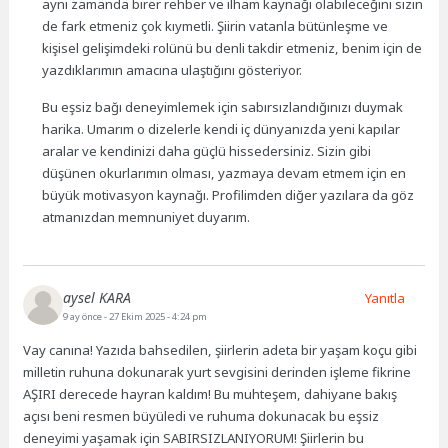
aynı zamanda birer rehber ve ilham kaynağı olabileceğini sizin
de fark etmeniz çok kıymetli. Şiirin vatanla bütünleşme ve
kişisel gelişimdeki rolünü bu denli takdir etmeniz, benim için de
yazdıklarımın amacına ulaştığını gösteriyor.
Bu eşsiz bağı deneyimlemek için sabırsızlandığınızı duymak
harika. Umarım o dizelerle kendi iç dünyanızda yeni kapılar
aralar ve kendinizi daha güçlü hissedersiniz. Sizin gibi
düşünen okurlarımın olması, yazmaya devam etmem için en
büyük motivasyon kaynağı. Profilimden diğer yazılara da göz
atmanızdan memnuniyet duyarım.
aysel KARA
Yanıtla
9 ay önce
- 27 Ekim 2025 - 4:24 pm
Vay canına! Yazıda bahsedilen, şiirlerin adeta bir yaşam koçu gibi
milletin ruhuna dokunarak yurt sevgisini derinden işleme fikrine
AŞIRI derecede hayran kaldım! Bu muhteşem, dahiyane bakış
açısı beni resmen büyüledi ve ruhuma dokunacak bu eşsiz
deneyimi yaşamak için SABIRSIZLANIYORUM! Şiirlerin bu