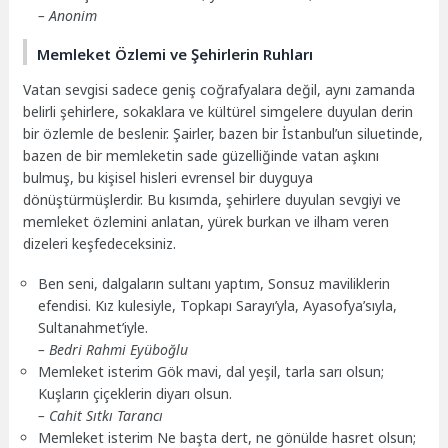
– Anonim
Memleket Özlemi ve Şehirlerin Ruhları
Vatan sevgisi sadece geniş coğrafyalara değil, aynı zamanda
belirli şehirlere, sokaklara ve kültürel simgelere duyulan derin
bir özlemle de beslenir. Şairler, bazen bir İstanbul’un siluetinde,
bazen de bir memleketin sade güzelliğinde vatan aşkını
bulmuş, bu kişisel hisleri evrensel bir duyguya
dönüştürmüşlerdir. Bu kısımda, şehirlere duyulan sevgiyi ve
memleket özlemini anlatan, yürek burkan ve ilham veren
dizeleri keşfedeceksiniz.
Ben seni, dalgaların sultanı yaptım, Sonsuz maviliklerin
efendisi. Kız kulesiyle, Topkapı Sarayı’yla, Ayasofya’sıyla,
Sultanahmet’iyle.
– Bedri Rahmi Eyüboğlu
Memleket isterim Gök mavi, dal yeşil, tarla sarı olsun;
Kuşların çiçeklerin diyarı olsun.
– Cahit Sıtkı Tarancı
Memleket isterim Ne başta dert, ne gönülde hasret olsun;