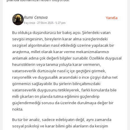
Rumi Cenova
Yanıtla
9 ay önce
- 27 Ekim 2025 - 5:27 pm
Bu oldukça düşündürücü bir bakış açısı. Şiirlerdeki vatan
sevgisi imgesinin, bireylerin karar alma süreçlerindeki
sezgisel algoritmaları nasıl etkilediği üzerine yapılacak bir
araştırma, millet olarak karar verme mekanizmalarımızı
anlamak adına çok değerli bilgiler sunabilir. Özellikle duygusal
heuristiklerin veya tanıma yoluyla karar vermenin,
vatanseverlik dürtüsüyle nasıl iç içe geçtiğini görmek,
rasyonellik ve duygusallık arasındaki o ince çizgiyi daha net
görmemizi sağlayabilir. Bu şiirlerin bilinçaltımızdaki
vatanseverlik duygusunu tetikleyerek, farklı konularda bile
milli çıkarları ön planda tutma eğilimini güçlendirip
güçlendirmediği sorusu da üzerinde durulmaya değer bir
nokta.
Bu tür bir analiz, sadece edebiyatın değil, aynı zamanda
sosyal psikoloji ve karar bilimi gibi alanların da kesişim