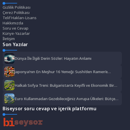
Gizlilik Politikası
Çerez Politikası
Telif Hakları-Lisans
Hakkımızda
Soru ve Cevap
Künye-Yazarlar
İletişim
Son Yazılar
Dünya İle İlgili Derin Sözler: Hayatın Anlamı
Japonya’nın En Meşhur 16 Yemeği: Sushi’den Ramen’e
Lezzet Şöleni
Halkalı Sofya Treni: Bulgaristan’a Keyifli ve Ekonomik Bir
Yolculuk
Euro Kullanmadan Gezebileceğiniz Avrupa Ülkeleri: Bütçe
Dostu Rotalar
Biseysor soru cevap ve içerik platformu