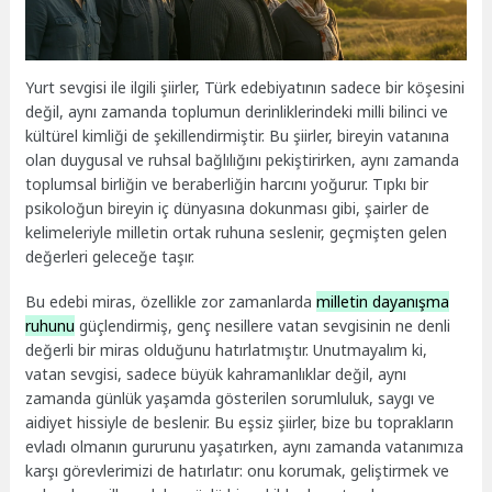
Yurt sevgisi ile ilgili şiirler, Türk edebiyatının sadece bir köşesini
değil, aynı zamanda toplumun derinliklerindeki milli bilinci ve
kültürel kimliği de şekillendirmiştir. Bu şiirler, bireyin vatanına
olan duygusal ve ruhsal bağlılığını pekiştirirken, aynı zamanda
toplumsal birliğin ve beraberliğin harcını yoğurur. Tıpkı bir
psikoloğun bireyin iç dünyasına dokunması gibi, şairler de
kelimeleriyle milletin ortak ruhuna seslenir, geçmişten gelen
değerleri geleceğe taşır.
Bu edebi miras, özellikle zor zamanlarda
milletin dayanışma
ruhunu
güçlendirmiş, genç nesillere vatan sevgisinin ne denli
değerli bir miras olduğunu hatırlatmıştır. Unutmayalım ki,
vatan sevgisi, sadece büyük kahramanlıklar değil, aynı
zamanda günlük yaşamda gösterilen sorumluluk, saygı ve
aidiyet hissiyle de beslenir. Bu eşsiz şiirler, bize bu toprakların
evladı olmanın gururunu yaşatırken, aynı zamanda vatanımıza
karşı görevlerimizi de hatırlatır: onu korumak, geliştirmek ve