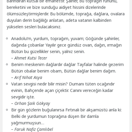
barındıran kutsal bir emanettir. Şairler, bu toprağın ruhunu,
bereketini ve bize sunduğu aidiyet hissini dizelerinde
ölümsüzleştirmişlerdir. Bu bölümde, toprağa, dağlara, ovalara
duyulan derin bağlılığı anlatan, adeta vatanın kalbinden
yükselen sesleri bulacaksınız.
Anadolu’m, yurdum, toprağım, yuvam; Göğünde şahinler,
dağında çobanlar Yayılır gece gündüz ovan, dağın, ırmağın
Bütün bu güzellikler senin, yalnız senin.
– Ahmet Kutsi Tecer
Benim meskenim dağlardır dağlar Tayfalar halinde gezerim
Bütün obalar benim obam, Bütün dağlar benim dağım.
– Arif Nihat Asya
Vatan sevgisi nedir bilir misin? Dumanı tüten ocağındır
evinin, Bahçende açan çiçektir. Canını vereceğin kadar
sevgidir işte.
– Orhan Şaik Gökyay
Bir gün gözlerin buğulanırsa Fırtınalı bir akşamüstü anla ki:
Belki de yurdumun toprağına düşen Bir damla
yağmurmuşsun…
– Faruk Nafiz Çamlıbel