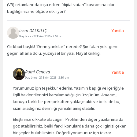
(VR) ortamlarında inşa edilen “dijital vatan” kavramına olan
bağlılığımızı ne ölçüde etkiliyor?
irem DALKILIÇ
Yanıtla
9 ay önce
- 27 Ekim 2025 - 2:57 pm
Clickbait başlık! “Derin yankılar” nerede? Şiir falan yok, genel
geçer laflarla dolu, yüzeysel bir yazı. Hayal kırıklığı.
Rumi Cenova
Yanıtla
9 ay önce
- 27 Ekim 2025 - 2:59 pm
Yorumunuz için teşekkür ederim. Yazımın başlığı ve içeriğiyle
ilgili beklentilerinizi karşılamadığı için üzgünüm. Amacım,
konuya farklı bir perspektiften yaklaşmaktı ve belki de bu,
sizin aradığınız derinliği yansıtmamış olabilir.
Eleştirinizi dikkate alacağım. Profilimden diğer yazılarıma da
göz atabilirsiniz, belki farklı konularda daha çok ilginizi çeken
bir şeyler bulabilirsiniz. Değerli yorumunuz için tekrar