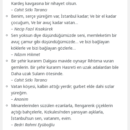
Kardeş kavgasına bir nihayet olsun.
– Cahit Sıtkı Tarancı
Benim, serçe yüreğim var, İstanbul kadar; Ve bir el kadar
çocuğum, Ve bir avuç kadar vatan…
– Necip Fazıl Kısakürek
Sen yoksun diye düşündüğümüzde seni, memleketim bir
avuç çamur gibi düşündüğümüzde… ve bizi bağlayan
köklerle ve bizi bağlayan gözlerle…
– Nâzım Hikmet
Bir şehir kurarım Dalgası mavide oynaşır Rıhtıma vuran
gemilerin. Bir şehir kurarım Hasreti en uzak adalardan bile
Daha uzak Suların ötesinde.
– Cahit Sıtkı Tarancı
Vatan köşesi, kalbin attığı yerdir; gurbet elde dahi sızlar
yüreğim.
– Anonim
Minarelerinden süzülen ezanlarla, Rengarenk çiçeklerin
açtığı bahçelerle, Kızkulesi’nden yansıyan aşklarla,
İstanbul’sun sen, vatanım, evim.
– Bedri Rahmi Eyüboğlu