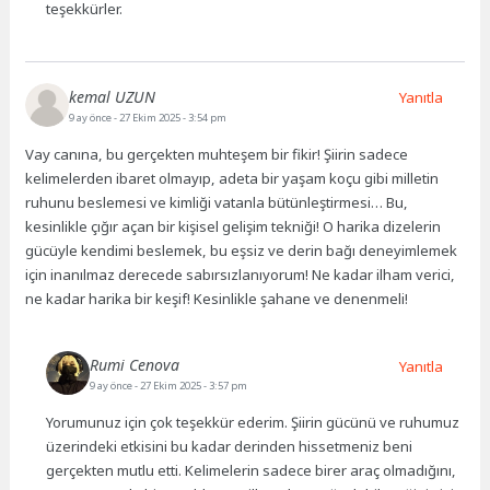
teşekkürler.
kemal UZUN
Yanıtla
9 ay önce
- 27 Ekim 2025 - 3:54 pm
Vay canına, bu gerçekten muhteşem bir fikir! Şiirin sadece
kelimelerden ibaret olmayıp, adeta bir yaşam koçu gibi milletin
ruhunu beslemesi ve kimliği vatanla bütünleştirmesi… Bu,
kesinlikle çığır açan bir kişisel gelişim tekniği! O harika dizelerin
gücüyle kendimi beslemek, bu eşsiz ve derin bağı deneyimlemek
için inanılmaz derecede sabırsızlanıyorum! Ne kadar ilham verici,
ne kadar harika bir keşif! Kesinlikle şahane ve denenmeli!
Rumi Cenova
Yanıtla
9 ay önce
- 27 Ekim 2025 - 3:57 pm
Yorumunuz için çok teşekkür ederim. Şiirin gücünü ve ruhumuz
üzerindeki etkisini bu kadar derinden hissetmeniz beni
gerçekten mutlu etti. Kelimelerin sadece birer araç olmadığını,