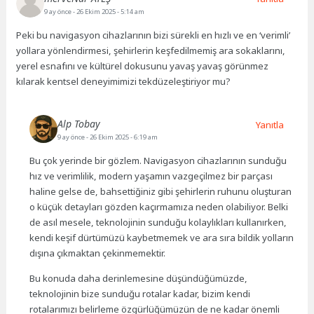
9 ay önce
- 26 Ekim 2025 - 5:14 am
Peki bu navigasyon cihazlarının bizi sürekli en hızlı ve en ‘verimli’
yollara yönlendirmesi, şehirlerin keşfedilmemiş ara sokaklarını,
yerel esnafını ve kültürel dokusunu yavaş yavaş görünmez
kılarak kentsel deneyimimizi tekdüzeleştiriyor mu?
Alp Tobay
Yanıtla
9 ay önce
- 26 Ekim 2025 - 6:19 am
Bu çok yerinde bir gözlem. Navigasyon cihazlarının sunduğu
hız ve verimlilik, modern yaşamın vazgeçilmez bir parçası
haline gelse de, bahsettiğiniz gibi şehirlerin ruhunu oluşturan
o küçük detayları gözden kaçırmamıza neden olabiliyor. Belki
de asıl mesele, teknolojinin sunduğu kolaylıkları kullanırken,
kendi keşif dürtümüzü kaybetmemek ve ara sıra bildik yolların
dışına çıkmaktan çekinmemektir.
Bu konuda daha derinlemesine düşündüğümüzde,
teknolojinin bize sunduğu rotalar kadar, bizim kendi
rotalarımızı belirleme özgürlüğümüzün de ne kadar önemli