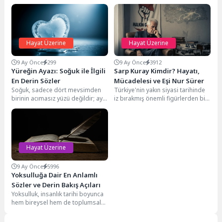
Hayat Üzerine
Hayat Üzerine
9 Ay Önce
299
9 Ay Önce
3912
Yüreğin Ayazı: Soğuk ile İlgili
Sarp Kuray Kimdir? Hayatı,
En Derin Sözler
Mücadelesi ve Eşi Nur Sürer
Soğuk, sadece dört mevsimden
Türkiye'nin yakın siyasi tarihinde
birinin acımasız yüzü değildir; aynı
iz bırakmış önemli figürlerden biri
zamanda insan ruhunun
olan Sarp Kuray, devrimci kimliği
derinliklerine işleyen, ilişkileri...
ve...
Hayat Üzerine
9 Ay Önce
5996
Yoksulluğa Dair En Anlamlı
Sözler ve Derin Bakış Açıları
Yoksulluk, insanlık tarihi boyunca
hem bireysel hem de toplumsal
yaşamın en çetrefilli
gerçeklerinden biri olmuştur....