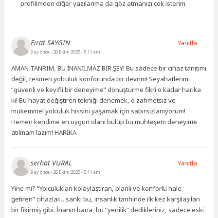
profilimden diğer yazılarıma da göz atmanızı çok isterim.
Fırat SAYGIN
Yanıtla
9 ay önce
- 26 Ekim 2025 - 5:11 am
AMAN TANRIM, BU İNANILMAZ BİR ŞEY! Bu sadece bir cihaz tanıtımı
değil, resmen yolculuk konforunda bir devrim! Seyahatlerimi
“güvenli ve keyifli bir deneyime” dönüştürme fikri o kadar harika
ki! Bu hayat değiştiren tekniği denemek, o zahmetsiz ve
mükemmel yolculuk hissini yaşamak için sabırsızlanıyorum!
Hemen kendime en uygun olanı bulup bu muhteşem deneyime
atılmam lazım! HARİKA
serhat VURAL
Yanıtla
9 ay önce
- 26 Ekim 2025 - 5:11 am
Yine mi? “Yolculukları kolaylaştıran, planlı ve konforlu hale
getiren” cihazlar… sanki bu, insanlık tarihinde ilk kez karşılaşılan
bir fikirmiş gibi. İnanın bana, bu “yenilik” dedikleriniz, sadece eski