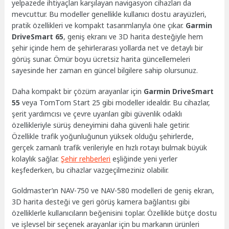
yelpazede ihtiyaçları karşılayan navigasyon cihazları da
mevcuttur. Bu modeller genellikle kullanıcı dostu arayüzleri,
pratik özellikleri ve kompakt tasarımlarıyla öne çıkar.
Garmin
DriveSmart 65
, geniş ekranı ve 3D harita desteğiyle hem
şehir içinde hem de şehirlerarası yollarda net ve detaylı bir
görüş sunar. Ömür boyu ücretsiz harita güncellemeleri
sayesinde her zaman en güncel bilgilere sahip olursunuz.
Daha kompakt bir çözüm arayanlar için
Garmin DriveSmart
55
veya TomTom Start 25 gibi modeller idealdir. Bu cihazlar,
şerit yardımcısı ve çevre uyarıları gibi güvenlik odaklı
özellikleriyle sürüş deneyimini daha güvenli hale getirir.
Özellikle trafik yoğunluğunun yüksek olduğu şehirlerde,
gerçek zamanlı trafik verileriyle en hızlı rotayı bulmak büyük
kolaylık sağlar.
Şehir rehberleri
eşliğinde yeni yerler
keşfederken, bu cihazlar vazgeçilmeziniz olabilir.
Goldmaster’ın NAV-750 ve NAV-580 modelleri de geniş ekran,
3D harita desteği ve geri görüş kamera bağlantısı gibi
özelliklerle kullanıcıların beğenisini toplar. Özellikle bütçe dostu
ve işlevsel bir seçenek arayanlar için bu markanın ürünleri