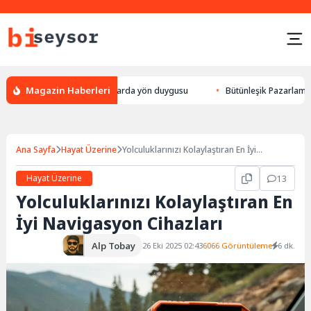
Magazin Haberleri
lek yön bulması, hayvanlarda yön duygusu
Bütünleşik Pazarlama: Markal
Ana Sayfa
Hayat Üzerine
Yolculuklarınızı Kolaylaştıran En İyi
Navigasyon Cihazları
Hayat Üzerine
13
Yolculuklarınızı Kolaylaştıran En
İyi Navigasyon Cihazları
Alp Tobay
26 Eki 2025 02:43
6066 Görüntüleme
6 dk.