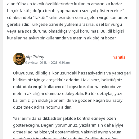
alan “Cihazın teknik özelliklerinden kullanım amacınıza kadar
birçok faktör, doğru tercihi yapmanızda size yol gösterecektir.”
cümlesindeki “faktör” kelimesinden sonra gelen virgül tamamen
gereksizdir. Türkçede özne ile yüklem arasına, özel bir vurgu
veya ara söz durumu olmadıkça virgül konulmaz. Bu, dil bilgisi
kurallarına aykırı bir kullanımdır ve metnin akıcılığını bozar.
Alp Tobay
Yanıtla
9 ay önce
- 26 Ekim 2025 - 6:30 am
Okuyucum, dil bilgisi konusundaki hassasiyetiniz ve yapıcı geri
bildiriminiz için çok teşekkür ederim. Haklısınız, belirttiğiniz
noktadaki virgül kullanımı dil bilgisi kurallarına aykırıdır ve
metnin akıcılığını olumsuz etkileyebilir. Bu tür detaylar, yazı
kalitemiz için oldukça önemlidir ve gözden kaçan bu hatayı
düzeltmek adına notumu aldım.
Yazılarımı daha dikkatli bir şekilde kontrol etmeye özen
göstereceğim. Değerli yorumunuz, yazılarımızın daha iyiye
gitmesi adına bize yol göstermekte. Vaktinizi ayırıp yorum
yazdığınız için tekrar teşekkür ederim. Profilimden diğer