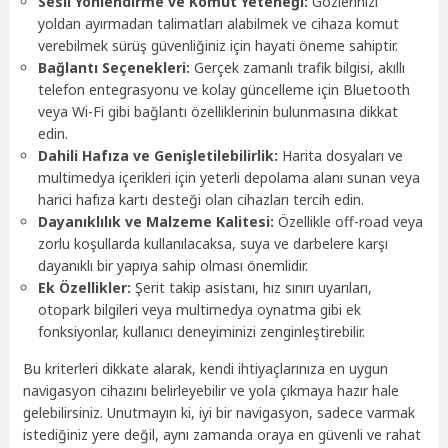
Sesli Yönlendirme ve Komut Yeteneği:
Gözlerinizi
yoldan ayırmadan talimatları alabilmek ve cihaza komut
verebilmek sürüş güvenliğiniz için hayati öneme sahiptir.
Bağlantı Seçenekleri:
Gerçek zamanlı trafik bilgisi, akıllı
telefon entegrasyonu ve kolay güncelleme için Bluetooth
veya Wi-Fi gibi bağlantı özelliklerinin bulunmasına dikkat
edin.
Dahili Hafıza ve Genişletilebilirlik:
Harita dosyaları ve
multimedya içerikleri için yeterli depolama alanı sunan veya
harici hafıza kartı desteği olan cihazları tercih edin.
Dayanıklılık ve Malzeme Kalitesi:
Özellikle off-road veya
zorlu koşullarda kullanılacaksa, suya ve darbelere karşı
dayanıklı bir yapıya sahip olması önemlidir.
Ek Özellikler:
Şerit takip asistanı, hız sınırı uyarıları,
otopark bilgileri veya multimedya oynatma gibi ek
fonksiyonlar, kullanıcı deneyiminizi zenginleştirebilir.
Bu kriterleri dikkate alarak, kendi ihtiyaçlarınıza en uygun
navigasyon cihazını belirleyebilir ve yola çıkmaya hazır hale
gelebilirsiniz. Unutmayın ki, iyi bir navigasyon, sadece varmak
istediğiniz yere değil, aynı zamanda oraya en güvenli ve rahat