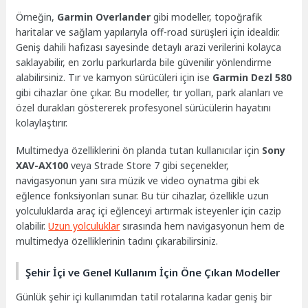
Örneğin,
Garmin Overlander
gibi modeller, topoğrafik
haritalar ve sağlam yapılarıyla off-road sürüşleri için idealdir.
Geniş dahili hafızası sayesinde detaylı arazi verilerini kolayca
saklayabilir, en zorlu parkurlarda bile güvenilir yönlendirme
alabilirsiniz. Tır ve kamyon sürücüleri için ise
Garmin Dezl 580
gibi cihazlar öne çıkar. Bu modeller, tır yolları, park alanları ve
özel durakları göstererek profesyonel sürücülerin hayatını
kolaylaştırır.
Multimedya özelliklerini ön planda tutan kullanıcılar için
Sony
XAV-AX100
veya Strade Store 7 gibi seçenekler,
navigasyonun yanı sıra müzik ve video oynatma gibi ek
eğlence fonksiyonları sunar. Bu tür cihazlar, özellikle uzun
yolculuklarda araç içi eğlenceyi artırmak isteyenler için cazip
olabilir.
Uzun yolculuklar
sırasında hem navigasyonun hem de
multimedya özelliklerinin tadını çıkarabilirsiniz.
Şehir İçi ve Genel Kullanım İçin Öne Çıkan Modeller
Günlük şehir içi kullanımdan tatil rotalarına kadar geniş bir