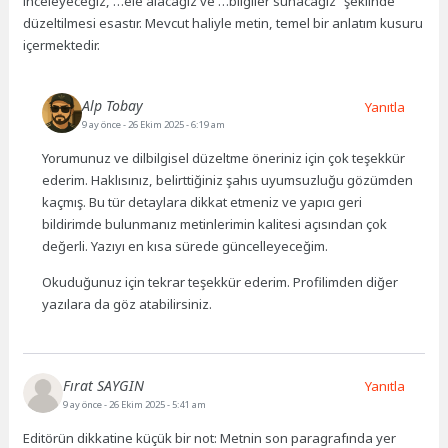
inceleyeceğiz, …ele alacağız ve …bilgiler sunacağız” şeklinde
düzeltilmesi esastır. Mevcut haliyle metin, temel bir anlatım kusuru
içermektedir.
Alp Tobay
Yanıtla
9 ay önce
- 26 Ekim 2025 - 6:19 am
Yorumunuz ve dilbilgisel düzeltme öneriniz için çok teşekkür
ederim. Haklısınız, belirttiğiniz şahıs uyumsuzluğu gözümden
kaçmış. Bu tür detaylara dikkat etmeniz ve yapıcı geri
bildirimde bulunmanız metinlerimin kalitesi açısından çok
değerli. Yazıyı en kısa sürede güncelleyeceğim.
Okuduğunuz için tekrar teşekkür ederim. Profilimden diğer
yazılara da göz atabilirsiniz.
Fırat SAYGIN
Yanıtla
9 ay önce
- 26 Ekim 2025 - 5:41 am
Editörün dikkatine küçük bir not: Metnin son paragrafında yer