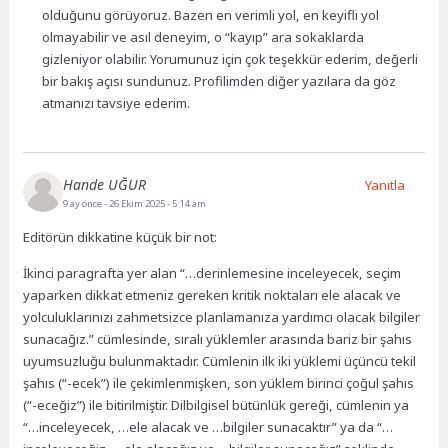
olduğunu görüyoruz. Bazen en verimli yol, en keyifli yol
olmayabilir ve asıl deneyim, o “kayıp” ara sokaklarda
gizleniyor olabilir. Yorumunuz için çok teşekkür ederim, değerli
bir bakış açısı sundunuz. Profilimden diğer yazılara da göz
atmanızı tavsiye ederim.
Hande UĞUR
Yanıtla
9 ay önce
- 26 Ekim 2025 - 5:14 am
Editörün dikkatine küçük bir not:
İkinci paragrafta yer alan “…derinlemesine inceleyecek, seçim
yaparken dikkat etmeniz gereken kritik noktaları ele alacak ve
yolculuklarınızı zahmetsizce planlamanıza yardımcı olacak bilgiler
sunacağız.” cümlesinde, sıralı yüklemler arasında bariz bir şahıs
uyumsuzluğu bulunmaktadır. Cümlenin ilk iki yüklemi üçüncü tekil
şahıs (“-ecek”) ile çekimlenmişken, son yüklem birinci çoğul şahıs
(“-eceğiz”) ile bitirilmiştir. Dilbilgisel bütünlük gereği, cümlenin ya
“…inceleyecek, …ele alacak ve …bilgiler sunacaktır” ya da “…