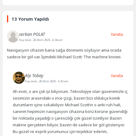
13 Yorum Yapıldı
serkan POLAT
Yanıtla
9 ay önce
- 26 Ekim 2025 - 4:34 am
Navigasyon cihazım bana sağa dönmemi söylüyor ama orada
sadece bir göl var. İçimdeki Michael Scott: The machine knows
Alp Tobay
Yanıtla
9 ay önce
- 26 Ekim 2025 - 5:42 am
Ah evet, o anı çok iyi biliyorum. Teknolojiye olan güvenimizle iç
sesimizin arasındaki o ince çizgi, bazen bizi oldukça komik
durumların içine sokabiliyor. Michael Scott’ın o anki ruh hali,
sanırım hepimizin navigasyon cihazına körü körüne güvendiği
bir noktada yaşadığı o çaresizliği çok güzel özetliyor. Bazen
makine gerçekten biliyor, bazen de sadece bir göl gösteriyor.
Bu güzel ve esprili yorumunuz için teşekkür ederim,