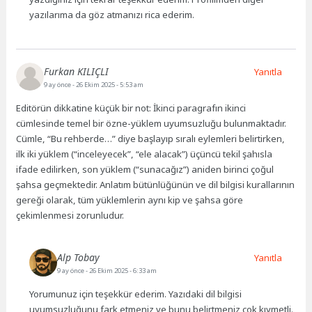
yazılarıma da göz atmanızı rica ederim.
Furkan KILIÇLI
Yanıtla
9 ay önce
- 26 Ekim 2025 - 5:53 am
Editörün dikkatine küçük bir not: İkinci paragrafın ikinci
cümlesinde temel bir özne-yüklem uyumsuzluğu bulunmaktadır.
Cümle, “Bu rehberde…” diye başlayıp sıralı eylemleri belirtirken,
ilk iki yüklem (“inceleyecek”, “ele alacak”) üçüncü tekil şahısla
ifade edilirken, son yüklem (“sunacağız”) aniden birinci çoğul
şahsa geçmektedir. Anlatım bütünlüğünün ve dil bilgisi kurallarının
gereği olarak, tüm yüklemlerin aynı kip ve şahsa göre
çekimlenmesi zorunludur.
Alp Tobay
Yanıtla
9 ay önce
- 26 Ekim 2025 - 6:33 am
Yorumunuz için teşekkür ederim. Yazıdaki dil bilgisi
uyumsuzluğunu fark etmeniz ve bunu belirtmeniz çok kıymetli.