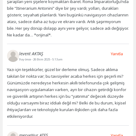
şarapları yeni şişelere koymaktan ibaret. Roma İmparatorluğu’nda
bile “Itinerarium Antonini” diye bir şey vardı; yolları, durakları
gösterir, seyahati planlardı. Yani bugünkü navigasyon cihazlarının
atası, sadece daha az tuşu ve ekranı vardı. Artık şaşırmıyorum
bile. Her şey dönüp dolaşıp aynı yere geliyor, sadece adı değişiyor.
Ne kadar da… *orijinal*.
levent AKTAŞ
Yanıtla
9 ay önce
- 26 Ekim 2025 - 5:13 am
Yazı için teşekkürler, güzel bir derleme olmuş. Sadece aklıma
takılan bir nokta var; bu tavsiyeler acaba herkes için geçerli mi?
Günümüzde neredeyse herkesin akıllı telefonunda çok gelişmiş
navigasyon uygulamaları varken, ayrı bir cihazın getirdiği konfor
ve güvenlik artışının herkes için bu “yatırıma” değecek düzeyde
olduğu varsayımı biraz iddialı değil mi? Belki de bu durum, kişisel
ihtiyaçlardan ve teknolojiyle kurulan ilişkiden çok daha fazla
etkileniyordur.
merveNur ATEŞ
Yanıtla