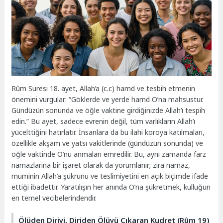
Rûm Suresi 18. ayet, Allah’a (c.c) hamd ve tesbih etmenin
önemini vurgular: “Göklerde ve yerde hamd O’na mahsustur.
Gündüzün sonunda ve öğle vaktine girdiğinizde Allah’ı tespih
edin.” Bu ayet, sadece evrenin değil, tüm varlıkların Allah’ı
yücelttiğini hatırlatır. İnsanlara da bu ilahi koroya katılmaları,
özellikle akşam ve yatsı vakitlerinde (gündüzün sonunda) ve
öğle vaktinde O’nu anmaları emredilir. Bu, aynı zamanda farz
namazlarına bir işaret olarak da yorumlanır; zira namaz,
müminin Allah’a şükrünü ve teslimiyetini en açık biçimde ifade
ettiği ibadettir. Yaratılışın her anında O’na şükretmek, kulluğun
en temel vecibelerindendir.
Ölüden Diriyi, Diriden Ölüyü Çıkaran Kudret (Rûm 19)