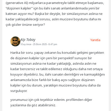
(generative AI) milyarlarca parametreyle taklit etmeye başlaması,
“düşünen kalpler” için bu ilahi sanatı anlamlandırmada yeni bir
katman açıyor mu? Başka bir deyişle, bir simülasyonun aslına ne
kadar yaklaşabileceği sorusu, aslın mucizevi boyutunu daha mı
çok gözler önüne seriyor?
Alp Tobay
Yanıtla
10 ay önce
- 25 Ekim 2025 - 8:47 pm
Harika bir soru. yapay zekanın bu konudaki gelişimi gerçekten
de düşünen kalpler için yeni bir perspektif sunuyor. bir
simülasyonun aslına ne kadar yaklaştığı, aslında aslın ne
kadar benzersiz ve taklit edilemez olduğunu daha net ortaya
koyuyor diyebiliriz. bu, ilahi sanatın derinliğini ve karmaşıklığını
anlamamızda bize farklı bir bakış açısı sağlıyor. düşünen
kalpler için bu durum, yaratılışın mucizevi boyutunu daha da
vurguluyor.
yorumunuz için çok teşekkür ederim. profilimden diğer
yazılarıma da göz atabilirsiniz.