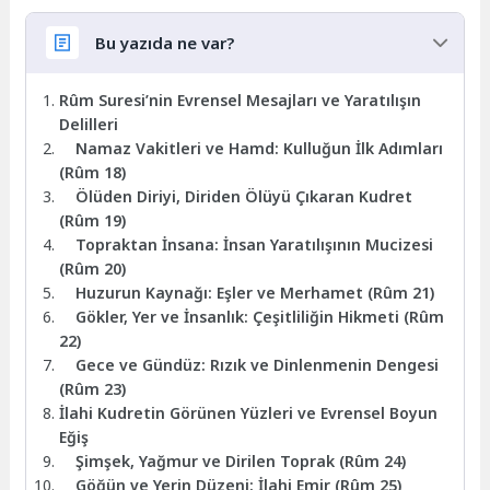
Bu yazıda ne var?
Rûm Suresi’nin Evrensel Mesajları ve Yaratılışın
Delilleri
Namaz Vakitleri ve Hamd: Kulluğun İlk Adımları
(Rûm 18)
Ölüden Diriyi, Diriden Ölüyü Çıkaran Kudret
(Rûm 19)
Topraktan İnsana: İnsan Yaratılışının Mucizesi
(Rûm 20)
Huzurun Kaynağı: Eşler ve Merhamet (Rûm 21)
Gökler, Yer ve İnsanlık: Çeşitliliğin Hikmeti (Rûm
22)
Gece ve Gündüz: Rızık ve Dinlenmenin Dengesi
(Rûm 23)
İlahi Kudretin Görünen Yüzleri ve Evrensel Boyun
Eğiş
Şimşek, Yağmur ve Dirilen Toprak (Rûm 24)
Göğün ve Yerin Düzeni: İlahi Emir (Rûm 25)