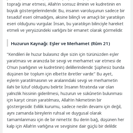
toprağı imar etmesi, Allah’ın sonsuz ilminin ve kudretinin en
büyük göstergelerindendir. Bu, insanın varoluşunun sadece bir
tesadüf eseri olmadığını, aksine bilinçli ve amaçlı bir yaratılışın
eseri olduğunu vurgular. İnsan, bu yaratılışın bilinciyle hareket
etmeli ve yeryüzündeki varlığını bir emanet olarak görmelidir.
Huzurun Kaynağı: Eşler ve Merhamet (Rûm 21)
“Kendileri ile huzur bulasınız diye sizin için türünüzden eşler
yaratması ve aranızda bir sevgi ve merhamet var etmesi de
O’nun (varlığının ve kudretinin) delillerindendir. Şüphesiz bunda
düşünen bir toplum için elbette ibretler vardır.” Bu ayet,
eşlerin yaratılmasının ve aralarındaki sevgi ve merhametin
ilahi bir lütuf olduğunu belirtir. İnsanın fıtratında var olan
yalnızlık hissinin giderilmesi, huzurun ve sükûnetin bulunması
için karşıt cinsin yaratılması, Allah’ın hikmetinin bir
göstergesidir. Evlilik kurumu, sadece neslin devamı için değil,
aynı zamanda bireylerin ruhsal ve duygusal olarak
tamamlanması için de bir nimettir. Bu derin bağ, düşünen her
kalp için Allah’ın varlığına ve sevgisine dair güçlü bir delildir.