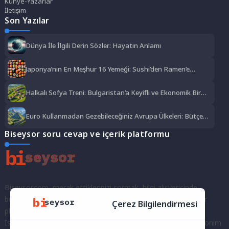
Künye-Yazarlar
İletişim
Son Yazılar
Dünya İle İlgili Derin Sözler: Hayatın Anlamı
Japonya’nın En Meşhur 16 Yemeği: Sushi’den Ramen’e
Lezzet Şöleni
Halkalı Sofya Treni: Bulgaristan’a Keyifli ve Ekonomik Bir
Yolculuk
Euro Kullanmadan Gezebileceğiniz Avrupa Ülkeleri: Bütçe
Dostu Rotalar
Biseysor soru cevap ve içerik platformu
Biseysor.com, merak ettiklerinizi sormak, bilgi alışverişinde
bulunmak ve fikirlerinizi paylaşmak için bir araya geldiğimiz bir
Çerez Bilgilendirmesi
platformdur.
İster kayıtlı bir kullanıcı olarak topluluğumuza katılın, ister anonim