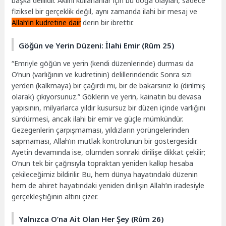
başka delilidir. Aklını kullananlar için bu doğa olayları, sadece
fiziksel bir gerçeklik değil, aynı zamanda ilahi bir mesaj ve
Allah’ın kudretine dair
derin bir ibrettir.
Göğün ve Yerin Düzeni: İlahi Emir (Rûm 25)
“Emriyle göğün ve yerin (kendi düzenlerinde) durması da
O’nun (varlığının ve kudretinin) delillerindendir. Sonra sizi
yerden (kalkmaya) bir çağırdı mı, bir de bakarsınız ki (dirilmiş
olarak) çıkıyorsunuz.” Göklerin ve yerin, kainatın bu devasa
yapısının, milyarlarca yıldır kusursuz bir düzen içinde varlığını
sürdürmesi, ancak ilahi bir emir ve güçle mümkündür.
Gezegenlerin çarpışmaması, yıldızların yörüngelerinden
sapmaması, Allah’ın mutlak kontrolünün bir göstergesidir.
Ayetin devamında ise, ölümden sonraki dirilişe dikkat çekilir;
O’nun tek bir çağrısıyla topraktan yeniden kalkıp hesaba
çekileceğimiz bildirilir. Bu, hem dünya hayatındaki düzenin
hem de ahiret hayatındaki yeniden dirilişin Allah’ın iradesiyle
gerçekleştiğinin altını çizer.
Yalnızca O’na Ait Olan Her Şey (Rûm 26)