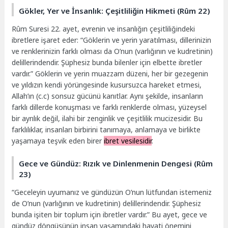
Gökler, Yer ve İnsanlık: Çeşitliliğin Hikmeti (Rûm 22)
Rûm Suresi 22. ayet, evrenin ve insanlığın çeşitliliğindeki
ibretlere işaret eder: “Göklerin ve yerin yaratılması, dillerinizin
ve renklerinizin farklı olması da O’nun (varlığının ve kudretinin)
delillerindendir. Şüphesiz bunda bilenler için elbette ibretler
vardır.” Göklerin ve yerin muazzam düzeni, her bir gezegenin
ve yıldızın kendi yörüngesinde kusursuzca hareket etmesi,
Allah’ın (c.c) sonsuz gücünü kanıtlar. Aynı şekilde, insanların
farklı dillerde konuşması ve farklı renklerde olması, yüzeysel
bir ayrılık değil, ilahi bir zenginlik ve çeşitlilik mucizesidir. Bu
farklılıklar, insanları birbirini tanımaya, anlamaya ve birlikte
yaşamaya teşvik eden birer
ibret vesilesidir
.
Gece ve Gündüz: Rızık ve Dinlenmenin Dengesi (Rûm
23)
“Geceleyin uyumanız ve gündüzün O’nun lütfundan istemeniz
de O’nun (varlığının ve kudretinin) delillerindendir. Şüphesiz
bunda işiten bir toplum için ibretler vardır.” Bu ayet, gece ve
gündüz döngüsünün insan yaşamındaki hayati önemini