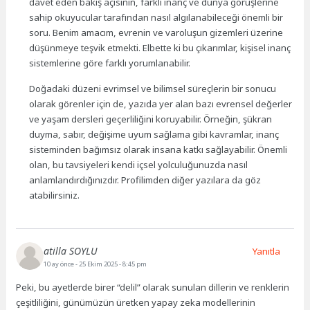
davet eden bakış açısının, farklı inanç ve dünya görüşlerine
sahip okuyucular tarafından nasıl algılanabileceği önemli bir
soru. Benim amacım, evrenin ve varoluşun gizemleri üzerine
düşünmeye teşvik etmekti. Elbette ki bu çıkarımlar, kişisel inanç
sistemlerine göre farklı yorumlanabilir.
Doğadaki düzeni evrimsel ve bilimsel süreçlerin bir sonucu
olarak görenler için de, yazıda yer alan bazı evrensel değerler
ve yaşam dersleri geçerliliğini koruyabilir. Örneğin, şükran
duyma, sabır, değişime uyum sağlama gibi kavramlar, inanç
sisteminden bağımsız olarak insana katkı sağlayabilir. Önemli
olan, bu tavsiyeleri kendi içsel yolculuğunuzda nasıl
anlamlandırdığınızdır. Profilimden diğer yazılara da göz
atabilirsiniz.
atilla SOYLU
Yanıtla
10 ay önce
- 25 Ekim 2025 - 8:45 pm
Peki, bu ayetlerde birer “delil” olarak sunulan dillerin ve renklerin
çeşitliliğini, günümüzün üretken yapay zeka modellerinin