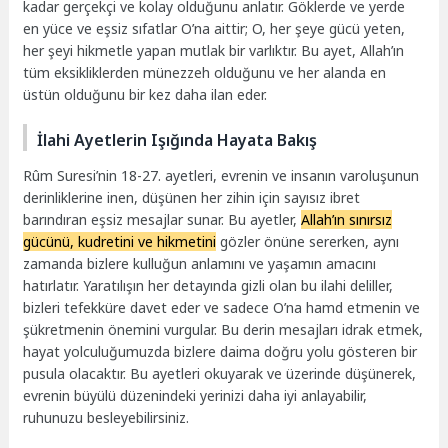
kadar gerçekçi ve kolay olduğunu anlatır. Göklerde ve yerde
en yüce ve eşsiz sıfatlar O’na aittir; O, her şeye gücü yeten,
her şeyi hikmetle yapan mutlak bir varlıktır. Bu ayet, Allah’ın
tüm eksikliklerden münezzeh olduğunu ve her alanda en
üstün olduğunu bir kez daha ilan eder.
İlahi Ayetlerin Işığında Hayata Bakış
Rûm Suresi’nin 18-27. ayetleri, evrenin ve insanın varoluşunun
derinliklerine inen, düşünen her zihin için sayısız ibret
barındıran eşsiz mesajlar sunar. Bu ayetler,
Allah’ın sınırsız
gücünü, kudretini ve hikmetini
gözler önüne sererken, aynı
zamanda bizlere kulluğun anlamını ve yaşamın amacını
hatırlatır. Yaratılışın her detayında gizli olan bu ilahi deliller,
bizleri tefekküre davet eder ve sadece O’na hamd etmenin ve
şükretmenin önemini vurgular. Bu derin mesajları idrak etmek,
hayat yolculuğumuzda bizlere daima doğru yolu gösteren bir
pusula olacaktır. Bu ayetleri okuyarak ve üzerinde düşünerek,
evrenin büyülü düzenindeki yerinizi daha iyi anlayabilir,
ruhunuzu besleyebilirsiniz.