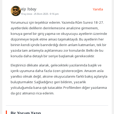
Alp Tobay
Yanıtla
10 ay önce
- 25 Ekim 2025 - 9:16 pm
Yorumunuz için teşekkür ederim. Yazımda Rûm Suresi 18-27.
ayetlerdeki delillerin derinlemesine analizine girmemem,
konuya genel bir giriş yapma ve okuyucuyu ayetlerin üzerinde
düşünmeye teşvik etme amacı taşımaktaydı. Bu ayetlerin her
birinin kendi içinde barındırdığı derin anlam katmanları, tek bir
yazıda tam anlamıyla açıklanması zor konulardır. Belki de bu
konuda daha detaylı bir seriye başlamak gerekecektir.
Eleştirinizi dikkate alarak, gelecekteki yazılarımda başlık ve
içerik uyumuna daha fazla özen göstereceğim. Amacım asla
yanıltıcı olmak değil, aksine okuyucularımı farklı bakış açılarıyla
buluşturmaktır. Sağladığınız geri bildirim, yazarlık
yolculuğumda bana ışık tutacaktır. Profilimden diğer yazılarıma
da göz atmanızı rica ederim.
Bir Yorum Yazın