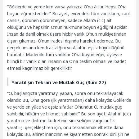
“Göklerde ve yerde kim varsa yalnızca O’na âittir. Hepsi O’na
boyun eğmektedirler.” Bu ayet, evrendeki tüm varlıkların, canlı
cansız, görünen görünmeyen, sadece Allah’a (c.c) ait
olduğunu ve hepsinin O’nun hükmüne boyun eğdiğini açıklar.
İnsan da dahil olmak üzere hiçbir varlık O’nun mülkiyetinden
dışarı çıkamaz, O’nun iradesi dışında hareket edemez. Bu
gerçek, insana kendi acizliğini ve Allah’ın eşsiz büyüklüğünü
hatırlatır. Mademki tüm varlıklar O’na boyun eğer, öyleyse
bilinçli bir varlık olan insanın da O’na teslim olması ve ibadet
etmesi kaçınılmaz bir gerekliliktir.
Yaratılışın Tekrarı ve Mutlak Güç (Rûm 27)
“O, başlangıçta yaratmayı yapan, sonra onu tekrarlayacak
olandır. Bu, O’na göre (ilk yaratmadan) daha kolaydır. Göklerde
ve yerde en yüce ve eşsiz sıfatlar O’nundur. O, mutlak güç
sahibidir, hüküm ve hikmet sahibidir.” Bu son ayet, Allah’ın (c.c)
yaratma ve diriltme kudretinin sınırsızlığını vurgular. İlk
yaratılışı gerçekleştiren için, onu tekrarlamak elbette daha
kolaydır. Bu, ahiret inancının ve kıyametten sonraki dirilişin ne