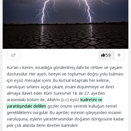
59
Kur’an-ı Kerim, insanlığa gönderilmiş ilahi bir rehber ve yaşam
düsturudur. Her ayeti, bireyin ve toplumun doğru yolu bulması
için eşsiz mesajlar içerir. Bu kutsal kitaptaki her kelime,
varoluşun sırlarını açığa çıkarır, insanı düşünmeye ve ibret
almaya davet eder. Rûm Suresi’nin 18. ile 27. ayetleri
arasındaki bölüm de, Allah’ın (c.c) eşsiz
kudretini ve
yaratılışındaki delilleri
gözler önüne sererek kulluğun temel
gerekliliklerini vurgular. Bu ayetler, evrenin işleyişinden insanın
varoluşuna, eşlerin yaratılmasından doğanın döngüsüne kadar
pek çok alanda derin ibretler barındırır.