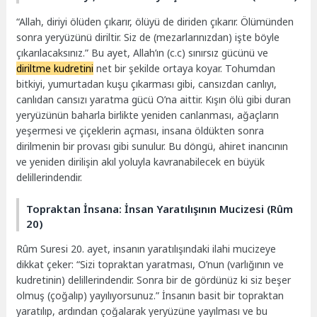
“Allah, diriyi ölüden çıkarır, ölüyü de diriden çıkarır. Ölümünden
sonra yeryüzünü diriltir. Siz de (mezarlarınızdan) işte böyle
çıkarılacaksınız.” Bu ayet, Allah’ın (c.c) sınırsız gücünü ve
diriltme kudretini
net bir şekilde ortaya koyar. Tohumdan
bitkiyi, yumurtadan kuşu çıkarması gibi, cansızdan canlıyı,
canlıdan cansızı yaratma gücü O’na aittir. Kışın ölü gibi duran
yeryüzünün baharla birlikte yeniden canlanması, ağaçların
yeşermesi ve çiçeklerin açması, insana öldükten sonra
dirilmenin bir provası gibi sunulur. Bu döngü, ahiret inancının
ve yeniden dirilişin akıl yoluyla kavranabilecek en büyük
delillerindendir.
Topraktan İnsana: İnsan Yaratılışının Mucizesi (Rûm
20)
Rûm Suresi 20. ayet, insanın yaratılışındaki ilahi mucizeye
dikkat çeker: “Sizi topraktan yaratması, O’nun (varlığının ve
kudretinin) delillerindendir. Sonra bir de gördünüz ki siz beşer
olmuş (çoğalıp) yayılıyorsunuz.” İnsanın basit bir topraktan
yaratılıp, ardından çoğalarak yeryüzüne yayılması ve bu