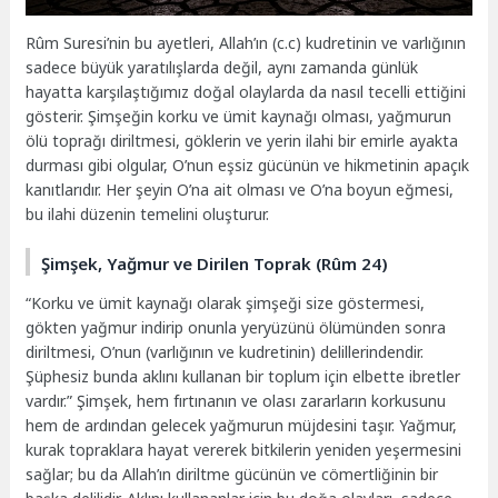
Rûm Suresi’nin bu ayetleri, Allah’ın (c.c) kudretinin ve varlığının
sadece büyük yaratılışlarda değil, aynı zamanda günlük
hayatta karşılaştığımız doğal olaylarda da nasıl tecelli ettiğini
gösterir. Şimşeğin korku ve ümit kaynağı olması, yağmurun
ölü toprağı diriltmesi, göklerin ve yerin ilahi bir emirle ayakta
durması gibi olgular, O’nun eşsiz gücünün ve hikmetinin apaçık
kanıtlarıdır. Her şeyin O’na ait olması ve O’na boyun eğmesi,
bu ilahi düzenin temelini oluşturur.
Şimşek, Yağmur ve Dirilen Toprak (Rûm 24)
“Korku ve ümit kaynağı olarak şimşeği size göstermesi,
gökten yağmur indirip onunla yeryüzünü ölümünden sonra
diriltmesi, O’nun (varlığının ve kudretinin) delillerindendir.
Şüphesiz bunda aklını kullanan bir toplum için elbette ibretler
vardır.” Şimşek, hem fırtınanın ve olası zararların korkusunu
hem de ardından gelecek yağmurun müjdesini taşır. Yağmur,
kurak topraklara hayat vererek bitkilerin yeniden yeşermesini
sağlar; bu da Allah’ın diriltme gücünün ve cömertliğinin bir