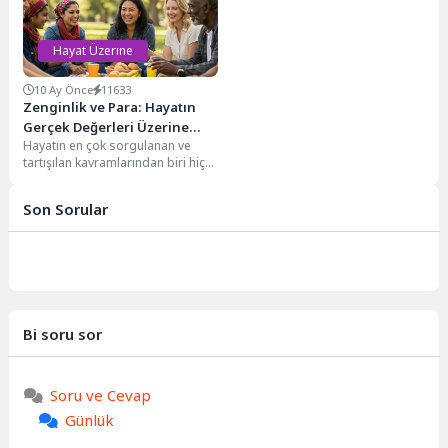
Hayat Üzerine
10 Ay Önce
11633
Zenginlik ve Para: Hayatın
Gerçek Değerleri Üzerine
Hayatın en çok sorgulanan ve
Sözler
tartışılan kavramlarından biri hiç
şüphesiz zenginlik ve paradır. Kimi
zaman...
Son Sorular
Bi soru sor
Soru ve Cevap
Günlük