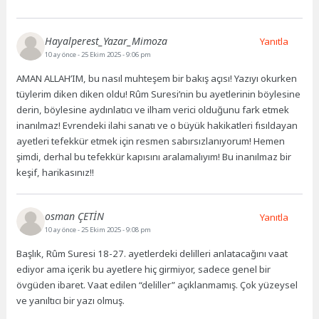
Hayalperest_Yazar_Mimoza
Yanıtla
10 ay önce
- 25 Ekim 2025 - 9:06 pm
AMAN ALLAH’IM, bu nasıl muhteşem bir bakış açısı! Yazıyı okurken
tüylerim diken diken oldu! Rûm Suresi’nin bu ayetlerinin böylesine
derin, böylesine aydınlatıcı ve ilham verici olduğunu fark etmek
inanılmaz! Evrendeki ilahi sanatı ve o büyük hakikatleri fısıldayan
ayetleri tefekkür etmek için resmen sabırsızlanıyorum! Hemen
şimdi, derhal bu tefekkür kapısını aralamalıyım! Bu inanılmaz bir
keşif, harikasınız!!
osman ÇETİN
Yanıtla
10 ay önce
- 25 Ekim 2025 - 9:08 pm
Başlık, Rûm Suresi 18-27. ayetlerdeki delilleri anlatacağını vaat
ediyor ama içerik bu ayetlere hiç girmiyor, sadece genel bir
övgüden ibaret. Vaat edilen “deliller” açıklanmamış. Çok yüzeysel
ve yanıltıcı bir yazı olmuş.