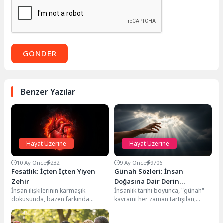
GÖNDER
Benzer Yazılar
Hayat Üzerine
Hayat Üzerine
10 Ay Önce
232
9 Ay Önce
9706
Fesatlık: İçten İçten Yiyen
Günah Sözleri: İnsan
Zehir
Doğasına Dair Derin
İnsan ilişkilerinin karmaşık
İnsanlık tarihi boyunca, "günah"
Düşünceler
dokusunda, bazen farkında
kavramı her zaman tartışılan,
olmadan veya bilerek yer eden,
üzerinde düşünülen ve farklı
yapıcı olmaktan uzak, yıkıcı...
kültürlerde, inançlarda farklı...