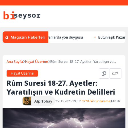
Magazin Haberleri
eylek yön bulması, hayvanlarda yön duygusu
Bütünleşik Pazarlama: Mark
Ana Sayfa
Hayat Üzerine
Rûm Suresi 18-27. Ayetler: Yaratılışın ve
Kudretin Delilleri
Hayat Üzerine
7
Rûm Suresi 18-27. Ayetler:
Yaratılışın ve Kudretin Delilleri
Alp Tobay
25 Eki 2025 19:03
10778 Görüntüleme
10 dk.