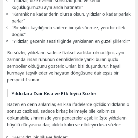
“Yıldızlar, bize evrenin sonsuzluğunu ve kendi
küçüklüğümüzü aynı anda hatırlatır.”
“Karanlık ne kadar derin olursa olsun, yıldızlar o kadar parlak
parlar.”
“Bir yıldız kaydığında sadece bir ışık sönmez, yeni bir dilek
doğar.”
“Yıldızlar, gecenin sessizliğinde yankılanan en güzel şiirlerdir.”
Bu sözler, yıldızların sadece fiziksel varlıklar olmadığını, aynı
zamanda insan ruhunun derinliklerinde yankı bulan güçlü
semboller olduğunu gösterir. Onlar, bizi düşündürür, hayal
kurmaya teşvik eder ve hayatın döngüsüne dair eşsiz bir
perspektif sunar.
Yıldızlara Dair Kısa ve Etkileyici Sözler
Bazen en derin anlamlar, en kısa ifadelerde gizlidir. Yıldızların o
sonsuz cazibesi, sadece birkaç kelimeyle bile kalbimize
dokunabilir, zihnimizde yeni pencereler açabilir. İşte yıldızların
büyülü dünyasına dair, akılda kalıcı ve etkileyici kısa sözler:
“Her yıldız, bir hikaye fısıldar.”