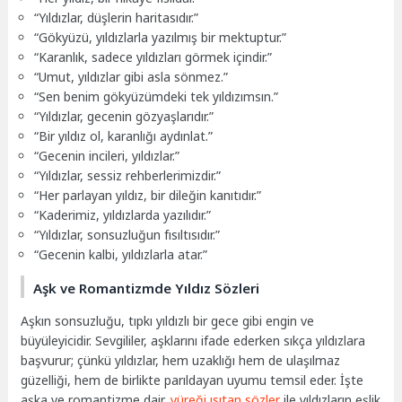
“Yıldızlar, düşlerin haritasıdır.”
“Gökyüzü, yıldızlarla yazılmış bir mektuptur.”
“Karanlık, sadece yıldızları görmek içindir.”
“Umut, yıldızlar gibi asla sönmez.”
“Sen benim gökyüzümdeki tek yıldızımsın.”
“Yıldızlar, gecenin gözyaşlarıdır.”
“Bir yıldız ol, karanlığı aydınlat.”
“Gecenin incileri, yıldızlar.”
“Yıldızlar, sessiz rehberlerimizdir.”
“Her parlayan yıldız, bir dileğin kanıtıdır.”
“Kaderimiz, yıldızlarda yazılıdır.”
“Yıldızlar, sonsuzluğun fısıltısıdır.”
“Gecenin kalbi, yıldızlarla atar.”
Aşk ve Romantizmde Yıldız Sözleri
Aşkın sonsuzluğu, tıpkı yıldızlı bir gece gibi engin ve
büyüleyicidir. Sevgililer, aşklarını ifade ederken sıkça yıldızlara
başvurur; çünkü yıldızlar, hem uzaklığı hem de ulaşılmaz
güzelliği, hem de birlikte parıldayan uyumu temsil eder. İşte
aşka ve romantizme dair,
yüreği ısıtan sözler
ile yıldızların eşlik