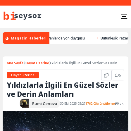
Magazin Haberleri
 leylek yön bulması, hayvanlarda yön duygusu
Bütünleşik Pazarlama: Ma
Ana Sayfa
Hayat Üzerine
Yıldızlarla İlgili En Güzel Sözler ve Derin
Anlamları
Hayat Üzerine
6
Yıldızlarla İlgili En Güzel Sözler
ve Derin Anlamları
Rumi Cenova
30 Eki 2025 05:27
1762 Görüntüleme
9 dk.