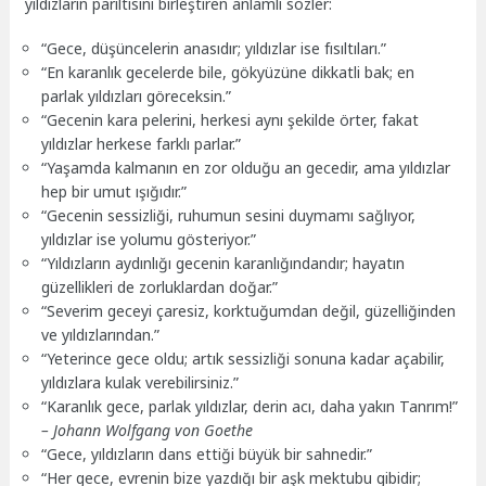
yıldızların parıltısını birleştiren anlamlı sözler:
“Gece, düşüncelerin anasıdır; yıldızlar ise fısıltıları.”
“En karanlık gecelerde bile, gökyüzüne dikkatli bak; en
parlak yıldızları göreceksin.”
“Gecenin kara pelerini, herkesi aynı şekilde örter, fakat
yıldızlar herkese farklı parlar.”
“Yaşamda kalmanın en zor olduğu an gecedir, ama yıldızlar
hep bir umut ışığıdır.”
“Gecenin sessizliği, ruhumun sesini duymamı sağlıyor,
yıldızlar ise yolumu gösteriyor.”
“Yıldızların aydınlığı gecenin karanlığındandır; hayatın
güzellikleri de zorluklardan doğar.”
“Severim geceyi çaresiz, korktuğumdan değil, güzelliğinden
ve yıldızlarından.”
“Yeterince gece oldu; artık sessizliği sonuna kadar açabilir,
yıldızlara kulak verebilirsiniz.”
“Karanlık gece, parlak yıldızlar, derin acı, daha yakın Tanrım!”
– Johann Wolfgang von Goethe
“Gece, yıldızların dans ettiği büyük bir sahnedir.”
“Her gece, evrenin bize yazdığı bir aşk mektubu gibidir;