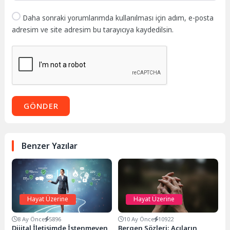
Daha sonraki yorumlarımda kullanılması için adım, e-posta
adresim ve site adresim bu tarayıcıya kaydedilsin.
GÖNDER
Benzer Yazılar
Hayat Üzerine
Hayat Üzerine
8 Ay Önce
5896
10 Ay Önce
10922
Dijital İletişimde İstenmeyen
Bergen Sözleri: Acıların