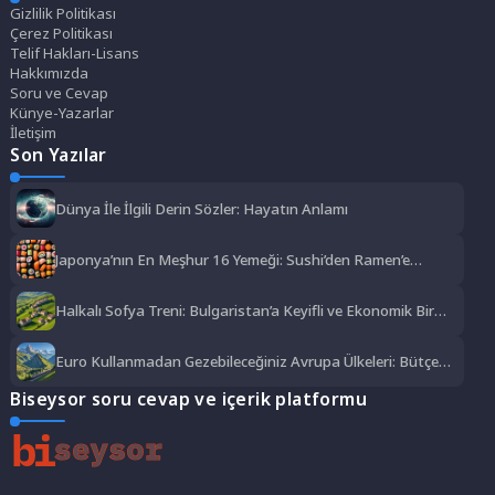
Gizlilik Politikası
Çerez Politikası
Telif Hakları-Lisans
Hakkımızda
Soru ve Cevap
Künye-Yazarlar
İletişim
Son Yazılar
Dünya İle İlgili Derin Sözler: Hayatın Anlamı
Japonya’nın En Meşhur 16 Yemeği: Sushi’den Ramen’e
Lezzet Şöleni
Halkalı Sofya Treni: Bulgaristan’a Keyifli ve Ekonomik Bir
Yolculuk
Euro Kullanmadan Gezebileceğiniz Avrupa Ülkeleri: Bütçe
Dostu Rotalar
Biseysor soru cevap ve içerik platformu