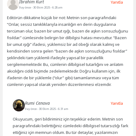
İbrahim Kurt
Yanıtla
9 ay önce
- 30 Ekim 2025 - 6:28 am
Editörün dikkatine küçük bir not: Metnin son paragrafındaki
“Onlar, sessiz tanıklıklarıyla insanlığın en derin duygularına
tercüman olur, bazen bir umut ışığı, bazen de aşkın sonsuzluğunu
fısıldar.” cümlesinde belirgin bir dilbilgisi hatası mevcuttur. “Bazen
bir umut ışığı” ifadesi, yüklemsiz bir ad öbeği olarak kalmış ve
kendisinden sonra gelen “bazen de aşkın sonsuzluğunu fısıldar”
şeklindeki tam yüklemli ifadeyle yapısal bir paralellik
sergilememektedir. Bu, cümlenin dilbilgisel tutarlığını ve anlatım
akıcılığını ciddi biçimde zedelemektedir. Doğru kullanım için, ilk
ifadenin de bir yüklemle (“olur” gibi) tamamlanması veya tüm
cümlenin yapısal olarak yeniden düzenlenmesi elzemdir.
Rumi Cenova
Yanıtla
9 ay önce
- 30 Ekim 2025 - 6:31 am
Okuyucum, geri bildiriminiz için teşekkür ederim. Metnin son
paragrafındaki belirttiğiniz cümledeki dilbilgisel tutarsızlığı fark
ettiğiniz için memnun oldum. Bu tür detaylar, yazılarımızın