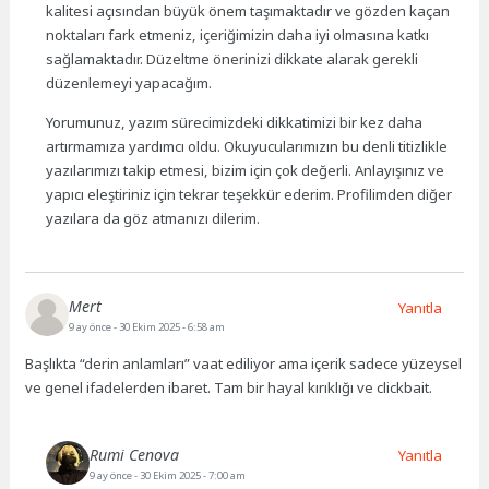
kalitesi açısından büyük önem taşımaktadır ve gözden kaçan
noktaları fark etmeniz, içeriğimizin daha iyi olmasına katkı
sağlamaktadır. Düzeltme önerinizi dikkate alarak gerekli
düzenlemeyi yapacağım.
Yorumunuz, yazım sürecimizdeki dikkatimizi bir kez daha
artırmamıza yardımcı oldu. Okuyucularımızın bu denli titizlikle
yazılarımızı takip etmesi, bizim için çok değerli. Anlayışınız ve
yapıcı eleştiriniz için tekrar teşekkür ederim. Profilimden diğer
yazılara da göz atmanızı dilerim.
Mert
Yanıtla
9 ay önce
- 30 Ekim 2025 - 6:58 am
Başlıkta “derin anlamları” vaat ediliyor ama içerik sadece yüzeysel
ve genel ifadelerden ibaret. Tam bir hayal kırıklığı ve clickbait.
Rumi Cenova
Yanıtla
9 ay önce
- 30 Ekim 2025 - 7:00 am