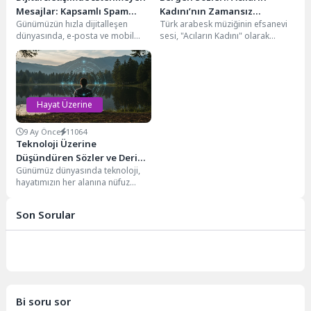
Mesajlar: Kapsamlı Spam
Kadını’nın Zamansız
Günümüzün hızla dijitalleşen
Türk arabesk müziğinin efsanevi
Rehberi
Yankıları
dünyasında, e-posta ve mobil
sesi, "Acıların Kadını" olarak
mesajlaşma hayatımızın
gönüllere taht kuran Bergen, kısa
vazgeçilmez bir parçası haline
ancak dolu...
geldi. Bu...
Hayat Üzerine
9 Ay Önce
11064
Teknoloji Üzerine
Düşündüren Sözler ve Derin
Günümüz dünyasında teknoloji,
Bakış Açıları
hayatımızın her alanına nüfuz
etmiş, dönüştürücü bir güç haline
gelmiştir. Kimileri için...
Son Sorular
Bi soru sor