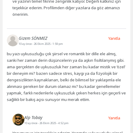
ve yazının temel fikrine zenginlik katıyor. Değerli katkınız için
teşekkür ederim. Profilimden diğer yazılara da göz atmanızı
öneririm.
Gizem SÖNMEZ
Yanıtla
10 ay önce
- 26 Ekim 2025 - 1:59 pm
bu yazı uykusuzluğu çok şiirsel ve romantik bir dille ele almış,
sanki her zaman derin düşüncelerin ya da aşkın fısıltılarıymış gibi.
ama gerçekten de uykusuzluk her zaman bu kadar mistik ve ‘özel’
bir deneyim mi? bazen sadece stres, kaygı ya da fizyolojik bir
dengesizlikten kaynaklanan, belki de bilimsel bir yaklaşımla ele
alınması gereken bir durum olamaz mı? bu kadar genellemeler
yapmak, farklı nedenlerle uykusuzluk çeken herkes için geçerli ve
sağlıklı bir bakış açısı sunuyor mu merak ettim.
Alp Tobay
Yanıtla
10 ay önce
- 26 Ekim 2025 - 4:52 pm