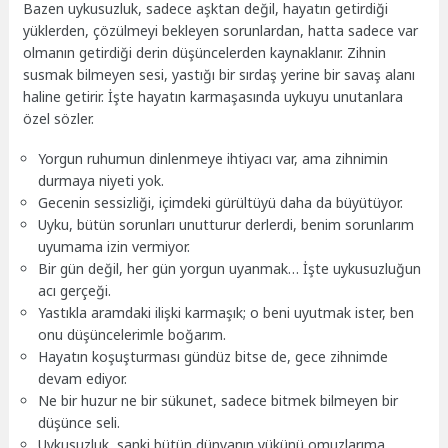
Bazen uykusuzluk, sadece aşktan değil, hayatın getirdiği
yüklerden, çözülmeyi bekleyen sorunlardan, hatta sadece var
olmanın getirdiği derin düşüncelerden kaynaklanır. Zihnin
susmak bilmeyen sesi, yastığı bir sırdaş yerine bir savaş alanı
haline getirir. İşte hayatın karmaşasında uykuyu unutanlara
özel sözler.
Yorgun ruhumun dinlenmeye ihtiyacı var, ama zihnimin
durmaya niyeti yok.
Gecenin sessizliği, içimdeki gürültüyü daha da büyütüyor.
Uyku, bütün sorunları unutturur derlerdi, benim sorunlarım
uyumama izin vermiyor.
Bir gün değil, her gün yorgun uyanmak… İşte uykusuzluğun
acı gerçeği.
Yastıkla aramdaki ilişki karmaşık; o beni uyutmak ister, ben
onu düşüncelerimle boğarım.
Hayatın koşuşturması gündüz bitse de, gece zihnimde
devam ediyor.
Ne bir huzur ne bir sükunet, sadece bitmek bilmeyen bir
düşünce seli.
Uykusuzluk, sanki bütün dünyanın yükünü omuzlarıma