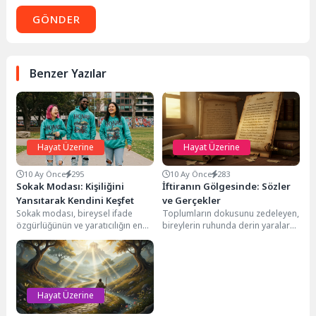
GÖNDER
Benzer Yazılar
Hayat Üzerine
Hayat Üzerine
10 Ay Önce
295
10 Ay Önce
283
Sokak Modası: Kişiliğini
İftiranın Gölgesinde: Sözler
Yansıtarak Kendini Keşfet
ve Gerçekler
Sokak modası, bireysel ifade
Toplumların dokusunu zedeleyen,
özgürlüğünün ve yaratıcılığın en
bireylerin ruhunda derin yaralar
samimi yansımasıdır. Bu giyim
açan en yıkıcı eylemlerden biri
tarzı, kurumsal katalogların...
şüphesiz iftiradır. Gerçek...
Hayat Üzerine