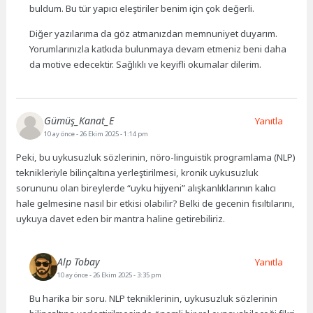
buldum. Bu tür yapıcı eleştiriler benim için çok değerli.
Diğer yazılarıma da göz atmanızdan memnuniyet duyarım.
Yorumlarınızla katkıda bulunmaya devam etmeniz beni daha
da motive edecektir. Sağlıklı ve keyifli okumalar dilerim.
Gümüş_Kanat_E
Yanıtla
10 ay önce
- 26 Ekim 2025 - 1:14 pm
Peki, bu uykusuzluk sözlerinin, nöro-linguistik programlama (NLP)
teknikleriyle bilinçaltına yerleştirilmesi, kronik uykusuzluk
sorununu olan bireylerde “uyku hijyeni” alışkanlıklarının kalıcı
hale gelmesine nasıl bir etkisi olabilir? Belki de gecenin fısıltılarını,
uykuya davet eden bir mantra haline getirebiliriz.
Alp Tobay
Yanıtla
10 ay önce
- 26 Ekim 2025 - 3:35 pm
Bu harika bir soru. NLP tekniklerinin, uykusuzluk sözlerinin