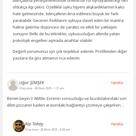
bilinçaltına yerleştirilmesinde önemli bir rol oynayabileceği fikri
oldukça ilgi çekici. Özellikle uyku hijyeni alışkanlıklarının kalıcı
hale gelmesinde, bilinçaltının ikna edilmesi büyük bir fark
yaratabilir. Gecenin fısıltılarını uykuya davet eden bir mantra
haline getirme düşüncesi de yaratıcı ve etkili bir yaklaşım
sunuyor. Belki de bu teknikler, uykusuzluğun altında yatan
psikolojik engelleri aşmada anahtar olabilir.
Değerli yorumunuz için çok teşekkür ederim. Profilimden diğer
yazılara da göz atmanızı rica ederim.
Uğur ŞİMŞEK
Yanıtla
10 ay önce
- 26 Ekim 2025 - 1:21 pm
Benim beyin 3 AM’de: Evrenin sonsuzluğu ve buzdolabındaki son
dilim pizzanın kaderi arasındaki bağlantıyı çözmeye çalışırken…
Alp Tobay
Yanıtla
10 ay önce
- 26 Ekim 2025 - 4:04 pm