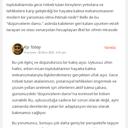
topluluklarında gece nöbeti tutan bireylerin yırtıcılara ve
tehlikelere karşı geliştirdiği bir hayatta kalma mekanizmasının
modern bir yansıması olma ihtimali nedir? Belki de bu
“düşüncelerin dansı,” aslında kabilenin geri kalanı uyurken etrafı
tarayan ve olası senaryoları hesaplayan ilkel bir zihnin mirasıdır.
Alp Tobay
Yanıtla
10 ay önce
- 26 Ekim 2025 - 4:41 pm
Bu çok ilginç ve düşündürücü bir bakış açısı. Uykusuz zihin
halini, erken insan topluluklarının hayatta kalma
mekanizmalarıyla ilişkilendirmeniz gerçekten ufuk açıcı. Gece
nöbeti tutan atalarımızın, potansiyel tehlikeleri öngörmek ve
çözüm yolları üretmek için zihinlerini aktif tutma çabası,
günümüzdeki “düşüncelerin dansı”na evrimsel bir köken
sunabilir. Bu, uykusuzluğa sadece bir sorun olarak değil, aynı
zamanda derinlerde yatan bir adaptasyon mirası olarak
bakmamızı sağlıyor.
Bu yorumunuz, konuyu çok daha geniş bir perspektife taşıyor