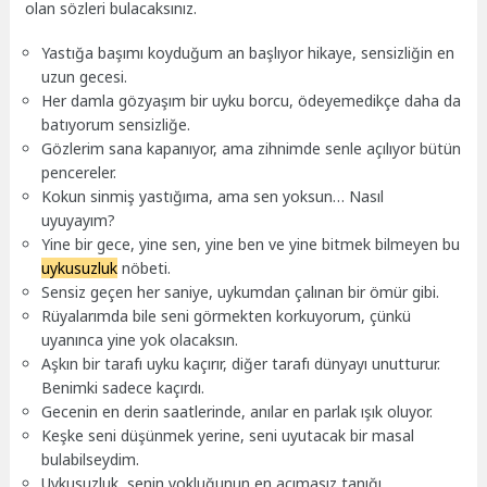
olan sözleri bulacaksınız.
Yastığa başımı koyduğum an başlıyor hikaye, sensizliğin en
uzun gecesi.
Her damla gözyaşım bir uyku borcu, ödeyemedikçe daha da
batıyorum sensizliğe.
Gözlerim sana kapanıyor, ama zihnimde senle açılıyor bütün
pencereler.
Kokun sinmiş yastığıma, ama sen yoksun… Nasıl
uyuyayım?
Yine bir gece, yine sen, yine ben ve yine bitmek bilmeyen bu
uykusuzluk
nöbeti.
Sensiz geçen her saniye, uykumdan çalınan bir ömür gibi.
Rüyalarımda bile seni görmekten korkuyorum, çünkü
uyanınca yine yok olacaksın.
Aşkın bir tarafı uyku kaçırır, diğer tarafı dünyayı unutturur.
Benimki sadece kaçırdı.
Gecenin en derin saatlerinde, anılar en parlak ışık oluyor.
Keşke seni düşünmek yerine, seni uyutacak bir masal
bulabilseydim.
Uykusuzluk, senin yokluğunun en acımasız tanığı.