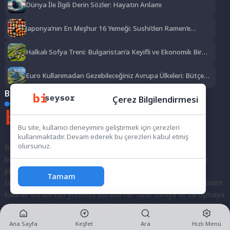
Dünya İle İlgili Derin Sözler: Hayatın Anlamı
Japonya’nın En Meşhur 16 Yemeği: Sushi’den Ramen’e
Lezzet Şöleni
Halkalı Sofya Treni: Bulgaristan’a Keyifli ve Ekonomik Bir
Yolculuk
Euro Kullanmadan Gezebileceğiniz Avrupa Ülkeleri: Bütçe
Dostu Rotalar
Biseysor soru cevap ve içerik platformu
Çerez Bilgilendirmesi
Bu site, kullanıcı deneyimini geliştirmek için çerezleri
kullanmaktadır. Devam ederek bu çerezleri kabul etmiş
olursunuz.
Biseysor.com, merak ettiklerinizi sormak, bilgi alışverişinde
bulunmak ve fikirlerinizi paylaşmak için bir araya geldiğimiz bir
platformdur.
Tamam
İster kayıtlı bir kullanıcı olarak topluluğumuza katılın, ister anonim
kalarak sorularınızı yöneltin; burada her türlü soruya ve tartışmaya
yer var. Bilgiyi keşfetmek ve paylaşmak için bize katılın!
Ana Sayfa
Keşfet
Ara
Hızlı Menü