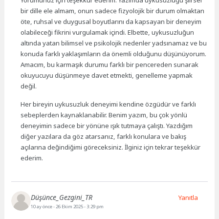
Yorumunuz için teşekkür ederim. Yazımda uykusuzluğu şiirsel
bir dille ele almam, onun sadece fizyolojik bir durum olmaktan
öte, ruhsal ve duygusal boyutlarını da kapsayan bir deneyim
olabileceği fikrini vurgulamak içindi. Elbette, uykusuzluğun
altında yatan bilimsel ve psikolojik nedenler yadsınamaz ve bu
konuda farklı yaklaşımların da önemli olduğunu düşünüyorum.
Amacım, bu karmaşık durumu farklı bir pencereden sunarak
okuyucuyu düşünmeye davet etmekti, genelleme yapmak
değil.
Her bireyin uykusuzluk deneyimi kendine özgüdür ve farklı
sebeplerden kaynaklanabilir. Benim yazım, bu çok yönlü
deneyimin sadece bir yönüne ışık tutmaya çalıştı. Yazdığım
diğer yazılara da göz atarsanız, farklı konulara ve bakış
açılarına değindiğimi göreceksiniz. İlginiz için tekrar teşekkür
ederim.
Düşünce_Gezgini_TR
Yanıtla
10 ay önce
- 26 Ekim 2025 - 3:29 pm