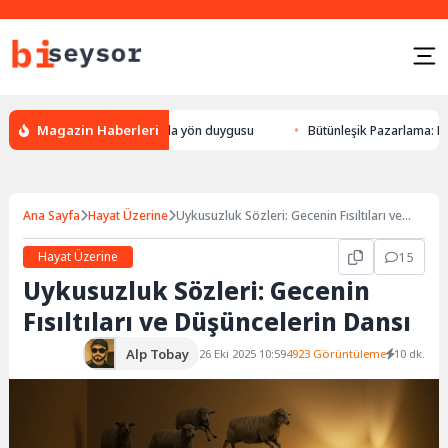
Magazin Haberleri
n bulması, hayvanlarda yön duygusu
Bütünleşik Pazarlama: Markalarla G
Ana Sayfa
Hayat Üzerine
Uykusuzluk Sözleri: Gecenin Fısıltıları ve
Düşüncelerin Dansı
Hayat Üzerine
15
Uykusuzluk Sözleri: Gecenin
Fısıltıları ve Düşüncelerin Dansı
Alp Tobay
26 Eki 2025 10:59
4923 Görüntüleme
10 dk.