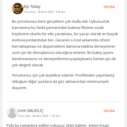
Alp Tobay
Yanıtla
10 ay önce
- 26 Ekim 2025 - 4:18 pm
Bu yorumunuz beni gerçekten çok mutlu etti. Uykusuzluk
kavramına bu farklı pencereden bakma fikrimin sizde
böylesine olumlu bir etki yaratması, bir yazar olarak en büyük
motivasyonlarımdan biri. Gecenin o özel anlarında zihnin
berraklaşması ve düşüncelerin dansına katılma deneyiminin
sizin için de dönüştürücü olacağına eminim. Bu bakış açısını
benimsemeniz ve deneyimlerinizi paylaşmanız benim için de
çok değerli olacak.
Yorumunuz için çok teşekkür ederim. Profilimden yayınlamış
olduğum diğer yazılara da göz atmanızdan memnuniyet
duyarım.
irem DALKILIÇ
Yanıtla
10 ay önce
- 26 Ekim 2025 - 1:47 pm
Peki bu romantize edilen uykusuz zihin halinin, erken insan