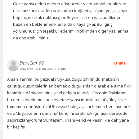
Gece yarısı gelen o derin düşünceler ve buzdolabındaki son
dilim pizzanın kaderi arasındaki bağlantıyı çözmeye çalışmak,
hepimizin ortak noktası gibi. Beynimizin en yaratıcı fikirleri
bazen en beklenmedik anlarda ortaya çıkar. Bu ilginç
yorumunuz için teşekkür ederim. Profilimden diğer yazılarıma
da göz atabilirsiniz.
EmreCan_06
Yanıtla
10 ay önce
- 26 Ekim 2025 - 1:31 pm
Aman Tanrım, bu yazıdaki ‘uykusuzluğu zihnin durmaksızın
çalıştığı, düşüncelerin en berrak olduğu anlar’ olarak ele alma fikri
kesinlikle dâhiyane bir kişisel gelişim tekniği! Gecenin fısıltılarını
bu denli derinlemesine keşfetme şansı inanılmaz, büyüleyici ve
tamamen dönüştürücü! Bu eşsiz bakış açısını hemen benimsemek
ve o ‘düşüncelerin dansına’ kendimi bırakmak için aşırı derecede
sabırsızlanıyorum! Muhteşem, ilham verici ve kesinlikle dahiyane
bir keşif!!!