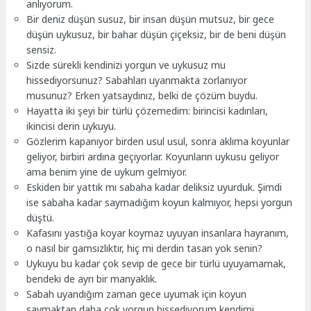
anlıyorum.
Bir deniz düşün susuz, bir insan düşün mutsuz, bir gece
düşün uykusuz, bir bahar düşün çiçeksiz, bir de beni düşün
sensiz.
Sizde sürekli kendinizi yorgun ve uykusuz mu
hissediyorsunuz? Sabahları uyanmakta zorlanıyor
musunuz? Erken yatsaydınız, belki de çözüm buydu.
Hayatta iki şeyi bir türlü çözemedim: birincisi kadınları,
ikincisi derin uykuyu.
Gözlerim kapanıyor birden usul usul, sonra aklıma koyunlar
geliyor, birbiri ardına geçiyorlar. Koyunların uykusu geliyor
ama benim yine de uykum gelmiyor.
Eskiden bir yattık mı sabaha kadar deliksiz uyurduk. Şimdi
ise sabaha kadar saymadığım koyun kalmıyor, hepsi yorgun
düştü.
Kafasını yastığa koyar koymaz uyuyan insanlara hayranım,
o nasıl bir gamsızlıktır, hiç mi derdin tasan yok senin?
Uykuyu bu kadar çok sevip de gece bir türlü uyuyamamak,
bendeki de ayrı bir manyaklık.
Sabah uyandığım zaman gece uyumak için koyun
saymaktan daha çok yorgun hissediyorum kendimi.