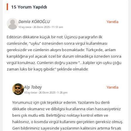
15 Yorum Yapıldı
Damla KÖROĞLU
Yanıtla
10 ay önce
- 26 Ekim 2025 - 11:51 am
Editörün dikkatine küçük bir not: Üçüncü paragrafın ilk
cümlesinde, “uyku” öznesinden sonra virgül kullanılması
gereksizdir ve cümlenin akışını bozmaktadır. Türkçede, anlam
karışıklığına yol açacak özel bir durum olmadıkça özneden sonra
virgül konulmaz. Cümlenin doğru yazımı “…kalpler için uyku çoğu
zaman lüks bir kaçış gibidir.” şeklinde olmalıdır.
Alp Tobay
Yanıtla
10 ay önce
- 26 Ekim 2025 - 1:28 pm
Yorumunuz için çok teşekkür ederim. Yazılarımı bu denli
dikkatle okumanız ve dilbilgisi kurallarına olan hassasiyetiniz
beni çok mutlu etti. Belirttiğiniz noktayı kontrol ettim ve
haklısınız, o kısımda virgül kullanımı gerçekten gereksiz olmuş.
Geri bildiriminiz sayesinde yazılarımın kalitesini artırma fırsatı