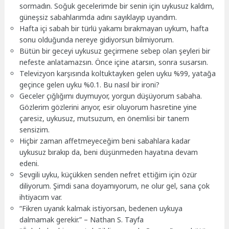
sormadın. Soğuk gecelerimde bir senin için uykusuz kaldım,
güneşsiz sabahlarımda adını sayıklayıp uyandım.
Hafta içi sabah bir türlü yakamı bırakmayan uykum, hafta
sonu olduğunda nereye gidiyorsun bilmiyorum.
Bütün bir geceyi uykusuz geçirmene sebep olan şeyleri bir
nefeste anlatamazsın. Önce içine atarsın, sonra susarsın.
Televizyon karşısında koltuktayken gelen uyku %99, yatağa
geçince gelen uyku %0.1. Bu nasıl bir ironi?
Geceler çığlığımı duymuyor, yorgun düşüyorum sabaha.
Gözlerim gözlerini arıyor, esir oluyorum hasretine yine
çaresiz, uykusuz, mutsuzum, en önemlisi bir tanem
sensizim.
Hiçbir zaman affetmeyeceğim beni sabahlara kadar
uykusuz bırakıp da, beni düşünmeden hayatına devam
edeni.
Sevgili uyku, küçükken senden nefret ettiğim için özür
diliyorum. Şimdi sana doyamıyorum, ne olur gel, sana çok
ihtiyacım var.
“Fikren uyanık kalmak istiyorsan, bedenen uykuya
dalmamak gerekir.” – Nathan S. Tayfa