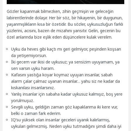
Gözler kapanmak bilmezken, zihin geçmişin ve geleceğin
labirentlerinde dolaşır. Her bir söz, bir hikayenin, bir duygunun,
yaşanmışlıkların kısa bir özetidir. Bu sözler, uykusuzluğun farklı
yüzlerini, acısını, bazen de mizahını yansıtır. Gelin, gecenin bu
özel anlarında bize eşlik eden düşüncelere kulak verelim.
Uyku da heves gibi kaçtı mı geri gelmiyor, peşinden koşsan
da yetişemiyorsun.
İki gecem var ikisi de uykusuz; ya sensizim uyuyamam, ya
sen varsın uyku haram.
Kafasını yastığa koyar koymaz uyuyan insanlar, sabah
alarm çalar çalmaz uyanan insanlar… yahu siz ne kadar da
kıskanılası insanlarsınız.
Yanlış insanlar için sabaha kadar uykusuz kalmışız, boş yere
yorulmuşuz.
Sevgili uyku, geldiğin zaman göz kapaklarıma iki kere vur,
belki o zaman fark ederim.
IQ’su yüksek olan insanlar geceleri uyanık kalırlarmış,
uykuları gelmezmiş. Neden uyku tutmadığını şimdi daha iyi