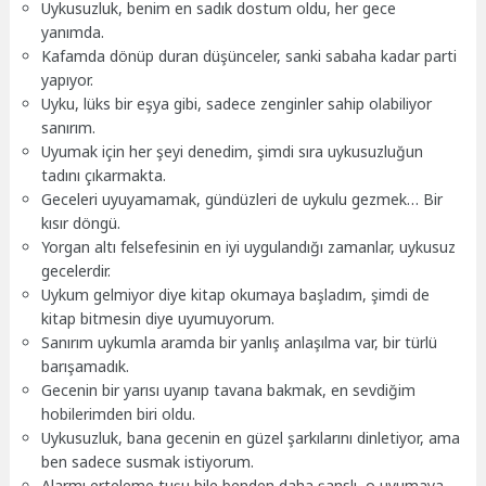
Uykusuzluk, benim en sadık dostum oldu, her gece
yanımda.
Kafamda dönüp duran düşünceler, sanki sabaha kadar parti
yapıyor.
Uyku, lüks bir eşya gibi, sadece zenginler sahip olabiliyor
sanırım.
Uyumak için her şeyi denedim, şimdi sıra uykusuzluğun
tadını çıkarmakta.
Geceleri uyuyamamak, gündüzleri de uykulu gezmek… Bir
kısır döngü.
Yorgan altı felsefesinin en iyi uygulandığı zamanlar, uykusuz
gecelerdir.
Uykum gelmiyor diye kitap okumaya başladım, şimdi de
kitap bitmesin diye uyumuyorum.
Sanırım uykumla aramda bir yanlış anlaşılma var, bir türlü
barışamadık.
Gecenin bir yarısı uyanıp tavana bakmak, en sevdiğim
hobilerimden biri oldu.
Uykusuzluk, bana gecenin en güzel şarkılarını dinletiyor, ama
ben sadece susmak istiyorum.
Alarmı erteleme tuşu bile benden daha şanslı, o uyumaya