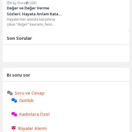
9 Ay Önce
12261
Değer ve Değer Verme
Sözleri: Hayata Anlam Katan
Hayatın her anında karşımıza
İfadeler
çıkan "değer" kavramı, hem
bireysel varoluşumuz hem de
sosyal ilişkilerimiz için...
Son Sorular
Bi soru sor
Soru ve Cevap
Günlük
Kadınlara Özel
Rüyalar Alemi