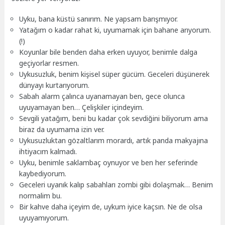
Uyku, bana küstü sanırım. Ne yapsam barışmıyor.
Yatağım o kadar rahat ki, uyumamak için bahane arıyorum.
(!)
Koyunlar bile benden daha erken uyuyor, benimle dalga
geçiyorlar resmen.
Uykusuzluk, benim kişisel süper gücüm. Geceleri düşünerek
dünyayı kurtarıyorum.
Sabah alarm çalınca uyanamayan ben, gece olunca
uyuyamayan ben… Çelişkiler içindeyim.
Sevgili yatağım, beni bu kadar çok sevdiğini biliyorum ama
biraz da uyumama izin ver.
Uykusuzluktan gözaltlarım morardı, artık panda makyajına
ihtiyacım kalmadı.
Uyku, benimle saklambaç oynuyor ve ben her seferinde
kaybediyorum.
Geceleri uyanık kalıp sabahları zombi gibi dolaşmak… Benim
normalim bu.
Bir kahve daha içeyim de, uykum iyice kaçsın. Ne de olsa
uyuyamıyorum.