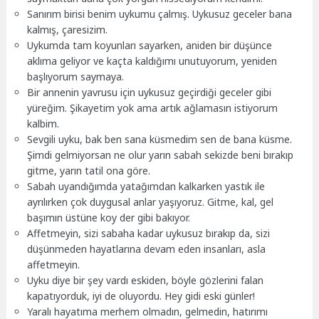
Sanırım birisi benim uykumu çalmış. Uykusuz geceler bana
kalmış, çaresizim.
Uykumda tam koyunları sayarken, aniden bir düşünce
aklıma geliyor ve kaçta kaldığımı unutuyorum, yeniden
başlıyorum saymaya.
Bir annenin yavrusu için uykusuz geçirdiği geceler gibi
yüreğim. Şikayetim yok ama artık ağlamasın istiyorum
kalbim.
Sevgili uyku, bak ben sana küsmedim sen de bana küsme.
Şimdi gelmiyorsan ne olur yarın sabah sekizde beni bırakıp
gitme, yarın tatil ona göre.
Sabah uyandığımda yatağımdan kalkarken yastık ile
ayrılırken çok duygusal anlar yaşıyoruz. Gitme, kal, gel
başımın üstüne koy der gibi bakıyor.
Affetmeyin, sizi sabaha kadar uykusuz bırakıp da, sizi
düşünmeden hayatlarına devam eden insanları, asla
affetmeyin.
Uyku diye bir şey vardı eskiden, böyle gözlerini falan
kapatıyorduk, iyi de oluyordu. Hey gidi eski günler!
Yaralı hayatıma merhem olmadın, gelmedin, hatırımı