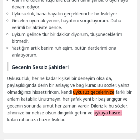
devam ediyor.
Uykusuzluk, bana hayatın gerçeklerini bir bir fısıldıyor.
Geceleri uyumak yerine, hayatımı sorguluyorum. Daha
verimli bir aktivite bence.
Uykum gelince ‘dur bir dakika’ diyorum, ‘düşüneceklerim
bitmedi’.
Yastığım artık benim ruh eşim, bütün dertlerimi ona
anlatıyorum.
Gecenin Sessiz Şahitleri
Uykusuzluk, her ne kadar kişisel bir deneyim olsa da,
paylaşıldığında derin bir anlayış ve bağ kurar. Bu sözler, yalnız
olmadığınızı hissettirirken, kendi
uykusuz gecelerinize
farklı bir
anlam katabilir. Unutmayın, her şafak yeni bir başlangıçtır ve
gecenin sonunda umut her zaman vardır. Dileriz ki bu sözler,
zihninize bir nebze olsun dinginlik getirir ve
uykuya hasret
kalan ruhunuza huzur fısıldar.