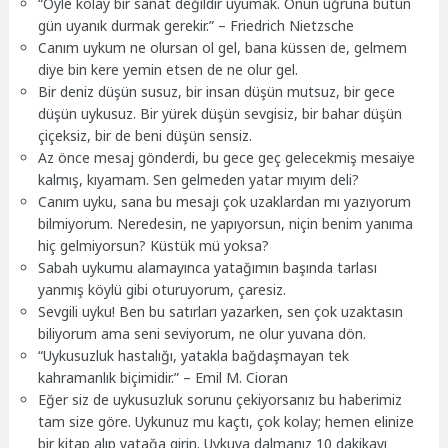
“Öyle kolay bir sanat değildir uyumak. Onun uğruna bütün
gün uyanık durmak gerekir.” – Friedrich Nietzsche
Canım uykum ne olursan ol gel, bana küssen de, gelmem
diye bin kere yemin etsen de ne olur gel.
Bir deniz düşün susuz, bir insan düşün mutsuz, bir gece
düşün uykusuz. Bir yürek düşün sevgisiz, bir bahar düşün
çiçeksiz, bir de beni düşün sensiz.
Az önce mesaj gönderdi, bu gece geç gelecekmiş mesaiye
kalmış, kıyamam. Sen gelmeden yatar mıyım deli?
Canım uyku, sana bu mesajı çok uzaklardan mı yazıyorum
bilmiyorum. Neredesin, ne yapıyorsun, niçin benim yanıma
hiç gelmiyorsun? Küstük mü yoksa?
Sabah uykumu alamayınca yatağımın başında tarlası
yanmış köylü gibi oturuyorum, çaresiz.
Sevgili uyku! Ben bu satırları yazarken, sen çok uzaktasın
biliyorum ama seni seviyorum, ne olur yuvana dön.
“Uykusuzluk hastalığı, yatakla bağdaşmayan tek
kahramanlık biçimidir.” – Emil M. Cioran
Eğer siz de uykusuzluk sorunu çekiyorsanız bu haberimiz
tam size göre. Uykunuz mu kaçtı, çok kolay; hemen elinize
bir kitap alıp yatağa girin. Uykuya dalmanız 10 dakikayı