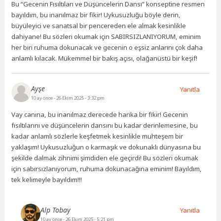
Bu “Gecenin Fısıltıları ve Düşüncelerin Dansı” konseptine resmen
bayıldım, bu inanılmaz bir fikir! Uykusuzluğu böyle derin,
büyüleyici ve sanatsal bir pencereden ele almak kesinlikle
dahiyane! Bu sözleri okumak için SABIRSIZLANIYORUM, eminim
her biri ruhuma dokunacak ve gecenin o eşsiz anlarını çok daha
anlamlı kılacak. Mükemmel bir bakış açısı, olağanüstü bir keşif!
Ayşe
Yanıtla
10 ay önce
- 26 Ekim 2025 - 3:32 pm
Vay canına, bu inanılmaz derecede harika bir fikir! Gecenin
fısıltılarını ve düşüncelerin dansını bu kadar derinlemesine, bu
kadar anlamlı sözlerle keşfetmek kesinlikle muhteşem bir
yaklaşım! Uykusuzluğun o karmaşık ve dokunaklı dünyasına bu
şekilde dalmak zihnimi şimdiden ele geçirdi! Bu sözleri okumak
için sabırsızlanıyorum, ruhuma dokunacağına eminim! Bayıldım,
tek kelimeyle bayıldım!!!
Alp Tobay
Yanıtla
10 ay önce
- 26 Ekim 2025 - 5:21 pm