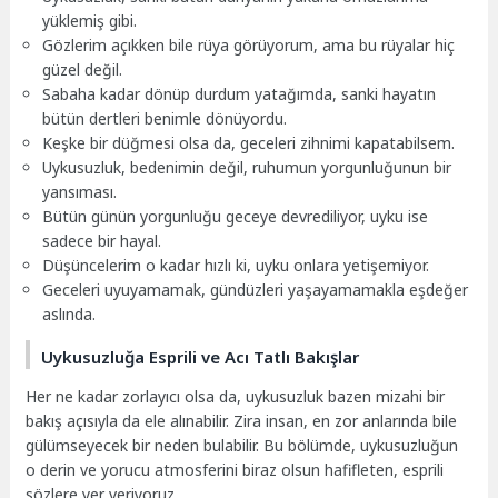
yüklemiş gibi.
Gözlerim açıkken bile rüya görüyorum, ama bu rüyalar hiç
güzel değil.
Sabaha kadar dönüp durdum yatağımda, sanki hayatın
bütün dertleri benimle dönüyordu.
Keşke bir düğmesi olsa da, geceleri zihnimi kapatabilsem.
Uykusuzluk, bedenimin değil, ruhumun yorgunluğunun bir
yansıması.
Bütün günün yorgunluğu geceye devrediliyor, uyku ise
sadece bir hayal.
Düşüncelerim o kadar hızlı ki, uyku onlara yetişemiyor.
Geceleri uyuyamamak, gündüzleri yaşayamamakla eşdeğer
aslında.
Uykusuzluğa Esprili ve Acı Tatlı Bakışlar
Her ne kadar zorlayıcı olsa da, uykusuzluk bazen mizahi bir
bakış açısıyla da ele alınabilir. Zira insan, en zor anlarında bile
gülümseyecek bir neden bulabilir. Bu bölümde, uykusuzluğun
o derin ve yorucu atmosferini biraz olsun hafifleten, esprili
sözlere yer veriyoruz.