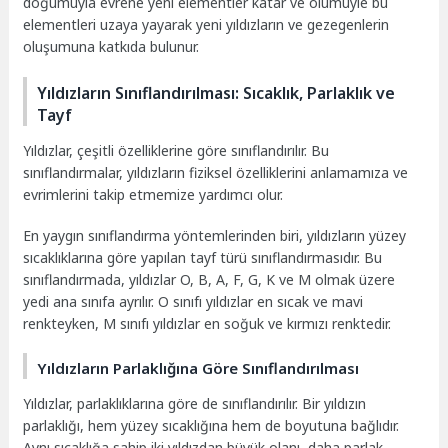
doğumuyla evrene yeni elementler katar ve ölümüyle bu
elementleri uzaya yayarak yeni yıldızların ve gezegenlerin
oluşumuna katkıda bulunur.
Yıldızların Sınıflandırılması: Sıcaklık, Parlaklık ve
Tayf
Yıldızlar, çeşitli özelliklerine göre sınıflandırılır. Bu
sınıflandırmalar, yıldızların fiziksel özelliklerini anlamamıza ve
evrimlerini takip etmemize yardımcı olur.
En yaygın sınıflandırma yöntemlerinden biri, yıldızların yüzey
sıcaklıklarına göre yapılan tayf türü sınıflandırmasıdır. Bu
sınıflandırmada, yıldızlar O, B, A, F, G, K ve M olmak üzere
yedi ana sınıfa ayrılır. O sınıfı yıldızlar en sıcak ve mavi
renkteyken, M sınıfı yıldızlar en soğuk ve kırmızı renktedir.
Yıldızların Parlaklığına Göre Sınıflandırılması
Yıldızlar, parlaklıklarına göre de sınıflandırılır. Bir yıldızın
parlaklığı, hem yüzey sıcaklığına hem de boyutuna bağlıdır.
Aynı sıcaklığa sahip iki yıldızdan büyük olanı, daha parlak