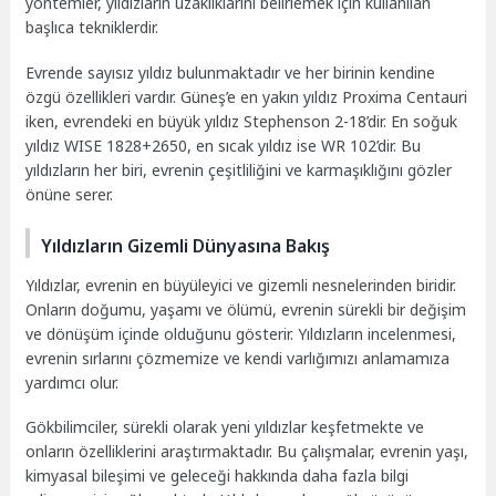
yöntemler, yıldızların uzaklıklarını belirlemek için kullanılan
başlıca tekniklerdir.
Evrende sayısız yıldız bulunmaktadır ve her birinin kendine
özgü özellikleri vardır. Güneş’e en yakın yıldız Proxima Centauri
iken, evrendeki en büyük yıldız Stephenson 2-18’dir. En soğuk
yıldız WISE 1828+2650, en sıcak yıldız ise WR 102’dir. Bu
yıldızların her biri, evrenin çeşitliliğini ve karmaşıklığını gözler
önüne serer.
Yıldızların Gizemli Dünyasına Bakış
Yıldızlar, evrenin en büyüleyici ve gizemli nesnelerinden biridir.
Onların doğumu, yaşamı ve ölümü, evrenin sürekli bir değişim
ve dönüşüm içinde olduğunu gösterir. Yıldızların incelenmesi,
evrenin sırlarını çözmemize ve kendi varlığımızı anlamamıza
yardımcı olur.
Gökbilimciler, sürekli olarak yeni yıldızlar keşfetmekte ve
onların özelliklerini araştırmaktadır. Bu çalışmalar, evrenin yaşı,
kimyasal bileşimi ve geleceği hakkında daha fazla bilgi