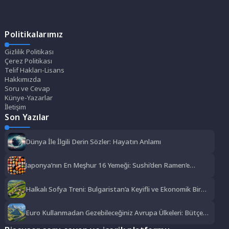
Politikalarımız
Gizlilik Politikası
Çerez Politikası
Telif Hakları-Lisans
Hakkımızda
Soru ve Cevap
Künye-Yazarlar
İletişim
Son Yazılar
Dünya İle İlgili Derin Sözler: Hayatın Anlamı
Japonya’nın En Meşhur 16 Yemeği: Sushi’den Ramen’e
Lezzet Şöleni
Halkalı Sofya Treni: Bulgaristan’a Keyifli ve Ekonomik Bir
Yolculuk
Euro Kullanmadan Gezebileceğiniz Avrupa Ülkeleri: Bütçe
Dostu Rotalar