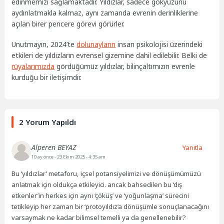
edinmemizi sağlamaktadır. Yıldızlar, sadece gökyüzünü
aydınlatmakla kalmaz, aynı zamanda evrenin derinliklerine
açılan birer pencere görevi görürler.
Unutmayın, 2024’te
dolunayların
insan psikolojisi üzerindeki
etkileri de yıldızların evrensel gizemine dahil edilebilir. Belki de
rüyalarımızda
gördüğümüz yıldızlar, bilinçaltımızın evrenle
kurduğu bir iletişimdir.
2 Yorum Yapıldı
Alperen BEYAZ
Yanıtla
10 ay önce
- 23 Ekim 2025 - 4:35 am
Bu ‘yıldızlar’ metaforu, içsel potansiyelimizi ve dönüşümümüzü
anlatmak için oldukça etkileyici. ancak bahsedilen bu ‘dış
etkenler’in herkes için aynı ‘çöküş’ ve ‘yoğunlaşma’ sürecini
tetikleyip her zaman bir ‘protoyıldız’a dönüşümle sonuçlanacağını
varsaymak ne kadar bilimsel temelli ya da genellenebilir?