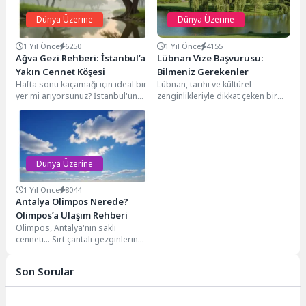
Dünya Üzerine
Dünya Üzerine
1 Yıl Önce
6250
1 Yıl Önce
4155
Ağva Gezi Rehberi: İstanbul’a
Lübnan Vize Başvurusu:
Yakın Cennet Köşesi
Bilmeniz Gerekenler
Hafta sonu kaçamağı için ideal bir
Lübnan, tarihi ve kültürel
yer mi arıyorsunuz? İstanbul'un
zenginlikleriyle dikkat çeken bir
yanı başında, Karadeniz'in serin
ülkedir. Türkiye Cumhuriyeti
sularına...
vatandaşları için Lübnan'a
seyahat...
Dünya Üzerine
1 Yıl Önce
8044
Antalya Olimpos Nerede?
Olimpos’a Ulaşım Rehberi
Olimpos, Antalya'nın saklı
cenneti... Sırt çantalı gezginlerin
uğrak noktası, doğa ile tarihin
kucaklaştığı eşsiz bir...
Son Sorular