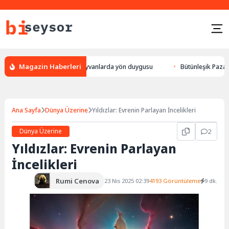
Magazin Haberleri
r, leylek yön bulması, hayvanlarda yön duygusu
Bütünleşik Pazarlama: 
Ana Sayfa
Dünya Üzerine
Yıldızlar: Evrenin Parlayan İncelikleri
Dünya Üzerine
2
Yıldızlar: Evrenin Parlayan
İncelikleri
Rumi Cenova
23 Nis 2025 02:39
4193 Görüntüleme
9 dk.