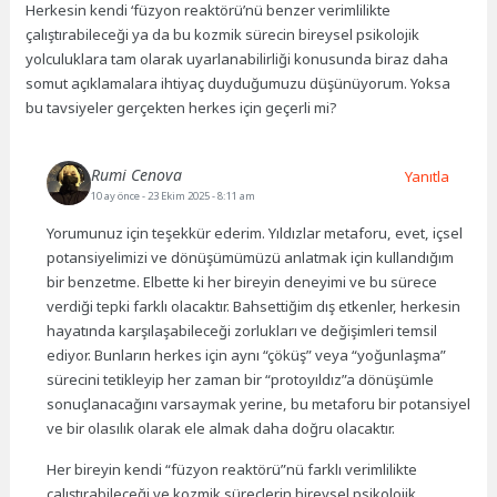
Herkesin kendi ‘füzyon reaktörü’nü benzer verimlilikte
çalıştırabileceği ya da bu kozmik sürecin bireysel psikolojik
yolculuklara tam olarak uyarlanabilirliği konusunda biraz daha
somut açıklamalara ihtiyaç duyduğumuzu düşünüyorum. Yoksa
bu tavsiyeler gerçekten herkes için geçerli mi?
Rumi Cenova
Yanıtla
10 ay önce
- 23 Ekim 2025 - 8:11 am
Yorumunuz için teşekkür ederim. Yıldızlar metaforu, evet, içsel
potansiyelimizi ve dönüşümümüzü anlatmak için kullandığım
bir benzetme. Elbette ki her bireyin deneyimi ve bu sürece
verdiği tepki farklı olacaktır. Bahsettiğim dış etkenler, herkesin
hayatında karşılaşabileceği zorlukları ve değişimleri temsil
ediyor. Bunların herkes için aynı “çöküş” veya “yoğunlaşma”
sürecini tetikleyip her zaman bir “protoyıldız”a dönüşümle
sonuçlanacağını varsaymak yerine, bu metaforu bir potansiyel
ve bir olasılık olarak ele almak daha doğru olacaktır.
Her bireyin kendi “füzyon reaktörü”nü farklı verimlilikte
çalıştırabileceği ve kozmik süreçlerin bireysel psikolojik