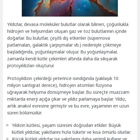
Yıldızlar, devasa moleküler bulutlar olarak bilinen, çoğunlukla
hidrojen ve helyumdan oluşan gaz ve toz bulutlarının içinde
doğarlar. Bu bulutlar, çeşitli dış etkenler (süpernova
patlamaları, galaktik çarpışmalar vb.) nedeniyle çökmeye
başladığında, yoğunlaşmalar oluşur. Bu yoğunlaşmalar,
zamanla kendi kütle çekimleri altında daha da sıkışarak
protoyıldızları oluşturur.
Protoyıldızın çekirdeği yeterince ısındığında (yaklaşık 10
milyon santigrat derece), hidrojen atomları füzyona
uğrayarak helyuma dönüşmeye başlar. Bu süreçte muazzam
miktarda enerji açığa çıkar ve yıldız parlamaya başlar. Yıldız,
artık anakol evresine girmiştir ve bu evre, yaşamının en uzun
süren bölümüdür.
Yıldızın kütlesi, yaşam süresini doğrudan etkiler. Büyük
kütleli yıldızlar, yakıtlarını hızla tüketir ve kısa ömürlü olurlar.
Küçük kütleli yıldızlar ise yakıtlarını daha verimli kullanır ve