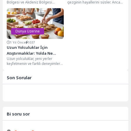
Bölgesi ve Akdeniz Bölgesi
gezginin hayallerini süsler. Ancak,
arasında yer alan, doğal
seyahat bütçesi çoğu zaman bu
güzellikleri ve tarihi...
hayalleri ertelemeye neden...
Dünya Üzerine
1 Yıl Önce
1037
Uzun Yolculuklar İçin
Atıştırmalıklar: Yolda Ne
Uzun yolculuklar, yeni yerler
Yemeli?
keşfetmenin ve farklı deneyimler
yaşamanın harika bir yolu olsa da,
beslenme...
Son Sorular
Bi soru sor