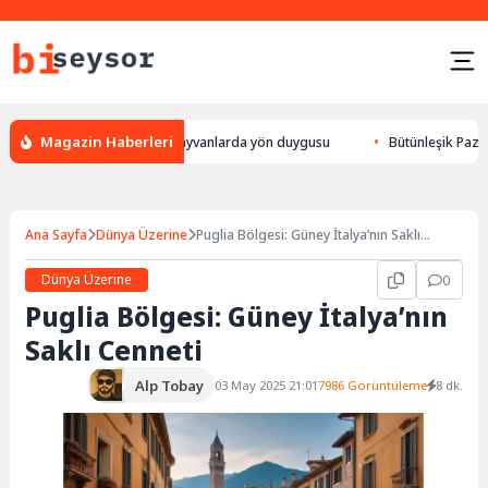
Magazin Haberleri
lur, leylek yön bulması, hayvanlarda yön duygusu
Bütünleşik Pazarlama
Ana Sayfa
Dünya Üzerine
Puglia Bölgesi: Güney İtalya’nın Saklı
Cenneti
Dünya Üzerine
0
Puglia Bölgesi: Güney İtalya’nın
Saklı Cenneti
Alp Tobay
03 May 2025 21:01
7986 Görüntüleme
8 dk.