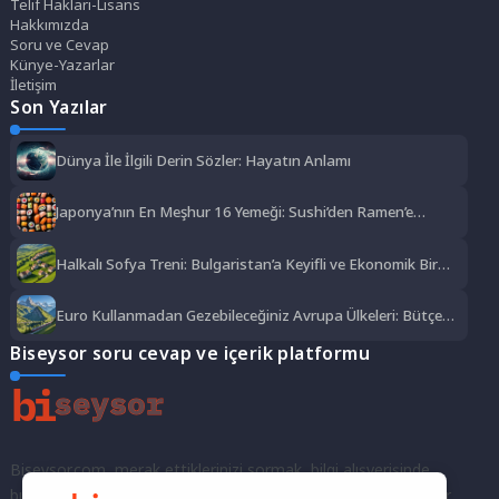
Telif Hakları-Lisans
Hakkımızda
Soru ve Cevap
Künye-Yazarlar
İletişim
Son Yazılar
Dünya İle İlgili Derin Sözler: Hayatın Anlamı
Japonya’nın En Meşhur 16 Yemeği: Sushi’den Ramen’e
Lezzet Şöleni
Halkalı Sofya Treni: Bulgaristan’a Keyifli ve Ekonomik Bir
Yolculuk
Euro Kullanmadan Gezebileceğiniz Avrupa Ülkeleri: Bütçe
Dostu Rotalar
Biseysor soru cevap ve içerik platformu
Biseysor.com, merak ettiklerinizi sormak, bilgi alışverişinde
bulunmak ve fikirlerinizi paylaşmak için bir araya geldiğimiz bir