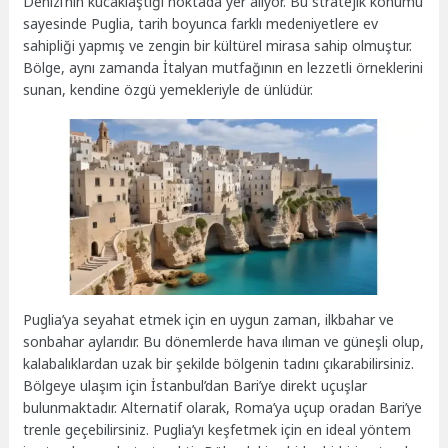
Denizi’nin kucaklaştığı noktada yer alıyor. Bu stratejik konumu
sayesinde Puglia, tarih boyunca farklı medeniyetlere ev
sahipliği yapmış ve zengin bir kültürel mirasa sahip olmuştur.
Bölge, aynı zamanda İtalyan mutfağının en lezzetli örneklerini
sunan, kendine özgü yemekleriyle de ünlüdür.
Puglia’ya seyahat etmek için en uygun zaman, ilkbahar ve
sonbahar aylarıdır. Bu dönemlerde hava ılıman ve güneşli olup,
kalabalıklardan uzak bir şekilde bölgenin tadını çıkarabilirsiniz.
Bölgeye ulaşım için İstanbul’dan Bari’ye direkt uçuşlar
bulunmaktadır. Alternatif olarak, Roma’ya uçup oradan Bari’ye
trenle geçebilirsiniz. Puglia’yı keşfetmek için en ideal yöntem