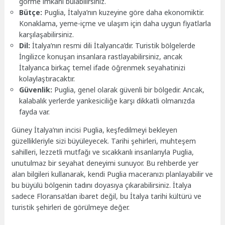
görme imkanı bulabilirsiniz.
Bütçe:
Puglia, İtalya’nın kuzeyine göre daha ekonomiktir.
Konaklama, yeme-içme ve ulaşım için daha uygun fiyatlarla
karşılaşabilirsiniz.
Dil:
İtalya’nın resmi dili İtalyanca’dır. Turistik bölgelerde
İngilizce konuşan insanlara rastlayabilirsiniz, ancak
İtalyanca birkaç temel ifade öğrenmek seyahatinizi
kolaylaştıracaktır.
Güvenlik:
Puglia, genel olarak güvenli bir bölgedir. Ancak,
kalabalık yerlerde yankesiciliğe karşı dikkatli olmanızda
fayda var.
Güney İtalya’nın incisi Puglia, keşfedilmeyi bekleyen
güzellikleriyle sizi büyüleyecek. Tarihi şehirleri, muhteşem
sahilleri, lezzetli mutfağı ve sıcakkanlı insanlarıyla Puglia,
unutulmaz bir seyahat deneyimi sunuyor. Bu rehberde yer
alan bilgileri kullanarak, kendi Puglia maceranızı planlayabilir ve
bu büyülü bölgenin tadını doyasıya çıkarabilirsiniz. İtalya
sadece Floransa’dan ibaret değil, bu İtalya tarihi kültürü ve
turistik şehirleri de görülmeye değer.