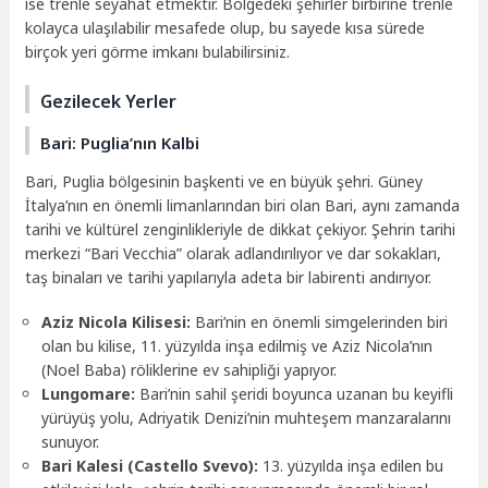
ise trenle seyahat etmektir. Bölgedeki şehirler birbirine trenle
kolayca ulaşılabilir mesafede olup, bu sayede kısa sürede
birçok yeri görme imkanı bulabilirsiniz.
Gezilecek Yerler
Bari: Puglia’nın Kalbi
Bari, Puglia bölgesinin başkenti ve en büyük şehri. Güney
İtalya’nın en önemli limanlarından biri olan Bari, aynı zamanda
tarihi ve kültürel zenginlikleriyle de dikkat çekiyor. Şehrin tarihi
merkezi “Bari Vecchia” olarak adlandırılıyor ve dar sokakları,
taş binaları ve tarihi yapılarıyla adeta bir labirenti andırıyor.
Aziz Nicola Kilisesi:
Bari’nin en önemli simgelerinden biri
olan bu kilise, 11. yüzyılda inşa edilmiş ve Aziz Nicola’nın
(Noel Baba) röliklerine ev sahipliği yapıyor.
Lungomare:
Bari’nin sahil şeridi boyunca uzanan bu keyifli
yürüyüş yolu, Adriyatik Denizi’nin muhteşem manzaralarını
sunuyor.
Bari Kalesi (Castello Svevo):
13. yüzyılda inşa edilen bu