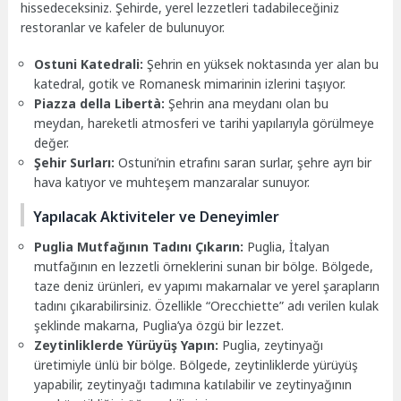
hissedeceksiniz. Şehirde, yerel lezzetleri tadabileceğiniz
restoranlar ve kafeler de bulunuyor.
Ostuni Katedrali:
Şehrin en yüksek noktasında yer alan bu
katedral, gotik ve Romanesk mimarinin izlerini taşıyor.
Piazza della Libertà:
Şehrin ana meydanı olan bu
meydan, hareketli atmosferi ve tarihi yapılarıyla görülmeye
değer.
Şehir Surları:
Ostuni’nin etrafını saran surlar, şehre ayrı bir
hava katıyor ve muhteşem manzaralar sunuyor.
Yapılacak Aktiviteler ve Deneyimler
Puglia Mutfağının Tadını Çıkarın:
Puglia, İtalyan
mutfağının en lezzetli örneklerini sunan bir bölge. Bölgede,
taze deniz ürünleri, ev yapımı makarnalar ve yerel şarapların
tadını çıkarabilirsiniz. Özellikle “Orecchiette” adı verilen kulak
şeklinde makarna, Puglia’ya özgü bir lezzet.
Zeytinliklerde Yürüyüş Yapın:
Puglia, zeytinyağı
üretimiyle ünlü bir bölge. Bölgede, zeytinliklerde yürüyüş
yapabilir, zeytinyağı tadımına katılabilir ve zeytinyağının