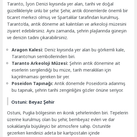
Taranto, İyon Denizi kıyısında yer alan, tarihi ve doğal
güzellikleriyle ünlü bir şehir. Şehir, antik dönemlerde önemli bir
ticaret merkezi olmuş ve Spartalılar tarafından kurulmuş.
Taranto’da, antik döneme ait kalıntıları ve arkeoloji müzesini
ziyaret edebilirsiniz. Aynı zamanda, şehrin plajlarında güneşin
ve denizin tadını çıkarabilirsiniz.
Aragon Kalesi:
Deniz kıyısında yer alan bu görkemli kale,
Taranto’nun sembollerinden biri.
Taranto Arkeoloji Müzesi:
Şehrin antik dönemine ait
eserlerin sergilendiği bu müze, tarih meraklıları için
kaçırılmaması gereken bir yer.
Poseidon Tapınağı:
Antik dönemde Poseidon’a adanmış
bu tapınak, şehrin tarihi zenginliğini gözler önüne seriyor.
Ostuni: Beyaz Şehir
Ostuni, Puglia bölgesinin en ikonik şehirlerinden biri. Tepelerin
üzerine kurulmuş olan bu şehir, bembeyaz evleri ve dar
sokaklarıyla büyüleyici bir atmosfere sahip. Ostuni’de
gezerken kendinizi adeta bir kartpostalın içinde