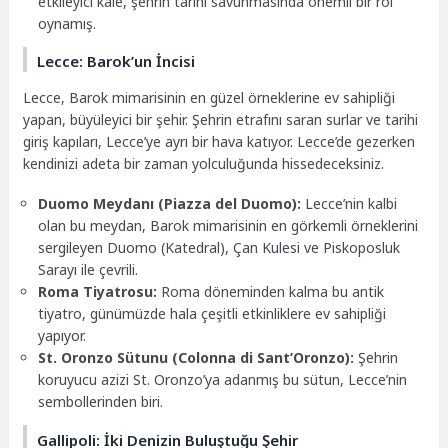
etkileyici kale, şehrin tarihi savunmasında önemli bir rol
oynamış.
Lecce: Barok’un İncisi
Lecce, Barok mimarisinin en güzel örneklerine ev sahipliği
yapan, büyüleyici bir şehir. Şehrin etrafını saran surlar ve tarihi
giriş kapıları, Lecce’ye ayrı bir hava katıyor. Lecce’de gezerken
kendinizi adeta bir zaman yolculuğunda hissedeceksiniz.
Duomo Meydanı (Piazza del Duomo):
Lecce’nin kalbi
olan bu meydan, Barok mimarisinin en görkemli örneklerini
sergileyen Duomo (Katedral), Çan Kulesi ve Piskoposluk
Sarayı ile çevrili.
Roma Tiyatrosu:
Roma döneminden kalma bu antik
tiyatro, günümüzde hala çeşitli etkinliklere ev sahipliği
yapıyor.
St. Oronzo Sütunu (Colonna di Sant’Oronzo):
Şehrin
koruyucu azizi St. Oronzo’ya adanmış bu sütun, Lecce’nin
sembollerinden biri.
Gallipoli: İki Denizin Buluştuğu Şehir