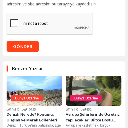
adresim ve site adresim bu tarayıcıya kaydedilsin.
GÖNDER
Benzer Yazılar
Dünya Üzerine
Dünya Üzerine
1 Yıl Önce
10755
1 Yıl Önce
852
Denizli Nerede? Konumu,
Avrupa Şehirlerinde Ücretsiz
Ulaşımı ve Merak Edilenleri
Yapılacaklar: Bütçe Dostu
Denizli, Türkiye'nin batısında, Ege
Avrupa'yı keşfetmek, birçok
Gezi Rehberi