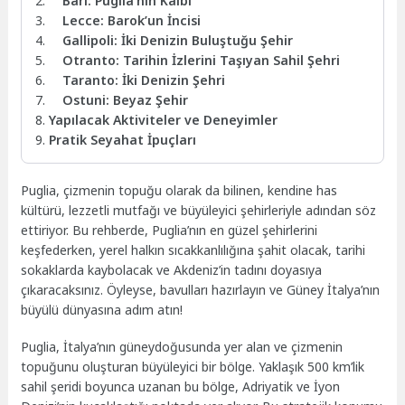
Bari: Puglia’nın Kalbi
Lecce: Barok’un İncisi
Gallipoli: İki Denizin Buluştuğu Şehir
Otranto: Tarihin İzlerini Taşıyan Sahil Şehri
Taranto: İki Denizin Şehri
Ostuni: Beyaz Şehir
Yapılacak Aktiviteler ve Deneyimler
Pratik Seyahat İpuçları
Puglia, çizmenin topuğu olarak da bilinen, kendine has
kültürü, lezzetli mutfağı ve büyüleyici şehirleriyle adından söz
ettiriyor. Bu rehberde, Puglia’nın en güzel şehirlerini
keşfederken, yerel halkın sıcakkanlılığına şahit olacak, tarihi
sokaklarda kaybolacak ve Akdeniz’in tadını doyasıya
çıkaracaksınız. Öyleyse, bavulları hazırlayın ve Güney İtalya’nın
büyülü dünyasına adım atın!
Puglia, İtalya’nın güneydoğusunda yer alan ve çizmenin
topuğunu oluşturan büyüleyici bir bölge. Yaklaşık 500 km’lik
sahil şeridi boyunca uzanan bu bölge, Adriyatik ve İyon