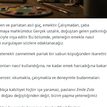
en ve parlatan asıl güç, emektir. Çalışmadan, çaba
lmaya mahkûmdur. Gerçek ustalık, doğuştan gelen yatkınlığ
eciyle inşa edilir. Bu bölümde, yeteneğin emekle nasıl
ni vurgulayan sözlere odaklanacağız.
i yetenekli zannetmek parlak bir sabun köpüğünden ibarettir.
; onları nasıl kullandığına, ne kadar emek harcadığına baka
e benzer; okumakla, çalışmakla ve deneyimle budanmaları
kça kabiliyet hiçbir işe yaramaz, paslanır.
Emile Zola
in doğası değiştiğinden değil, bizim yapma yeteneğimiz