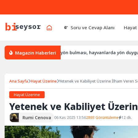
Soru ve Cevap Alanı
Hayat
Magazin Haberleri
sıl yön bulur, leylek yön bulması, hayvanlarda yön duygusu
Ana Sayfa
Hayat Üzerine
Yetenek ve Kabiliyet Üzerine İlham Veren S
Hayat Üzerine
Yetenek ve Kabiliyet Üzerin
Rumi Cenova
06 Kas 2025 13:56
2893 Görüntüleme
12 dk.