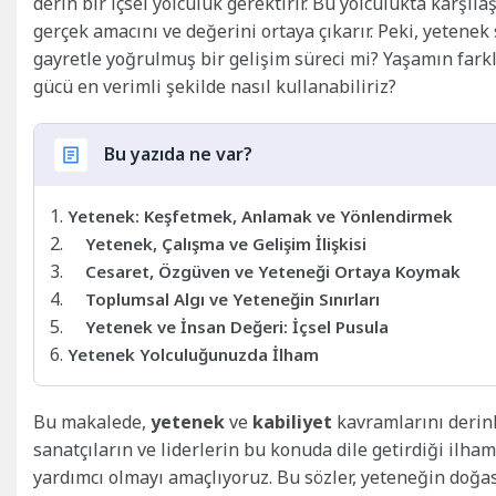
derin bir içsel yolculuk gerektirir. Bu yolculukta karşıl
gerçek amacını ve değerini ortaya çıkarır. Peki, yeten
gayretle yoğrulmuş bir gelişim süreci mi? Yaşamın farkl
gücü en verimli şekilde nasıl kullanabiliriz?
Bu yazıda ne var?
Yetenek: Keşfetmek, Anlamak ve Yönlendirmek
Yetenek, Çalışma ve Gelişim İlişkisi
Cesaret, Özgüven ve Yeteneği Ortaya Koymak
Toplumsal Algı ve Yeteneğin Sınırları
Yetenek ve İnsan Değeri: İçsel Pusula
Yetenek Yolculuğunuzda İlham
Bu makalede,
yetenek
ve
kabiliyet
kavramlarını derinl
sanatçıların ve liderlerin bu konuda dile getirdiği ilham
yardımcı olmayı amaçlıyoruz. Bu sözler, yeteneğin doğası