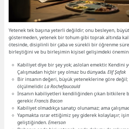
Yetenek tek başına yeterli değildir; onu besleyen, büyüt
göstermeden, yetenek bir tohum gibi toprak altında ka
ötesinde, disiplinli bir çaba ve sürekli bir öğrenme sür
birleştiğini ve bu birleşimin kişisel gelişimdeki önemi
Kabiliyet diye bir şey yok; aslolan emektir. Kendin
Çalışmadan hiçbir şey olmaz bu dünyada.
Elif Şafak
Bir insanın değeri, büyük yeteneklerine göre değil
ölçülmelidir.
La Rochefaucauld
İnsanın kabiliyetleri kendiliğinden çıkan bitkiler
gerekir.
Francis Bacon
Kabiliyet olmadıkça sanatçı olunamaz; ama çalışmadı
Yapmakta ısrar ettiğimiz şey giderek kolaylaşır; iş
geliştiğinden.
Emerson