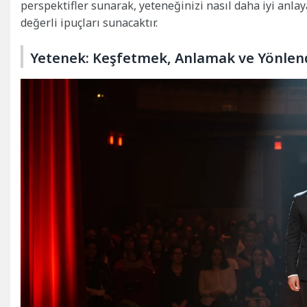
perspektifler sunarak, yeteneğinizi nasıl daha iyi anla
değerli ipuçları sunacaktır.
Yetenek: Keşfetmek, Anlamak ve Yönle