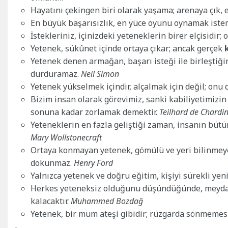
Hayatını çekingen biri olarak yaşama; arenaya çık, 
En büyük başarısızlık, en yüce oyunu oynamak ist
İstekleriniz, içinizdeki yeteneklerin birer elçisidir;
Yetenek, sükûnet içinde ortaya çıkar; ancak gerçek
Yetenek denen armağan, başarı isteği ile birleştiği
durduramaz.
Neil Simon
Yetenek yükselmek içindir, alçalmak için değil; onu
Bizim insan olarak görevimiz, sanki kabiliyetimizin
sonuna kadar zorlamak demektir.
Teilhard de Chardi
Yeteneklerin en fazla geliştiği zaman, insanın büt
Mary Wollstonecraft
Ortaya konmayan yetenek, gömülü ve yeri bilinmeyen
dokunmaz.
Henry Ford
Yalnızca yetenek ve doğru eğitim, kişiyi sürekli yen
Herkes yeteneksiz olduğunu düşündüğünde, meydan 
kalacaktır.
Muhammed Bozdağ
Yetenek, bir mum ateşi gibidir; rüzgarda sönmemesi