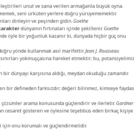
eleştirileri unut ve sana verilen armağanla büyük oyna.
ememek, seni ürküten yerlere doğru yürüyememektir.
 onları dinleyin ve peşinden gidin.
Goethe
karakter
dünyanın fırtınaları içinde şekillenir.
Goethe
nde öyle bir yoğunluk kazanır ki, dünyada hiçbir güç onu
 doğru yönde kullanmak asıl marifettir.
Jean J. Rousseau
 sınırları yokmuşçasına hareket etmektir; bu, potansiyelimiz
n
ün bir dünyayı karşısına aldığı, meydan okuduğu zamandır.
 bir defineden farksızdır; değeri bilinmez, kimseye faydas
i çözümler arama konusunda güçlendirir ve ilerletir.
Gardner
cesaret gösteren ve öylesine teşebbüs eden birkaç kişiye
 için onu korumalı ve güçlendirmelidir.