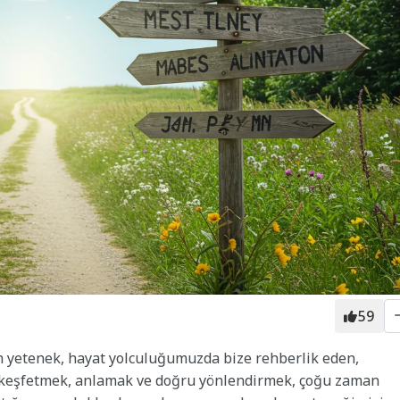
59
an yetenek, hayat yolculuğumuzda bize rehberlik eden,
i keşfetmek, anlamak ve doğru yönlendirmek, çoğu zaman