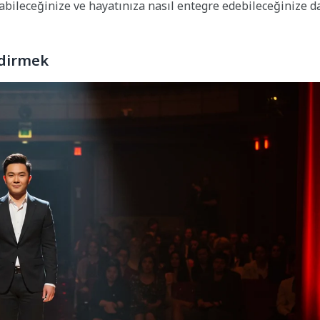
yabileceğinize ve hayatınıza nasıl entegre edebileceğinize d
ndirmek