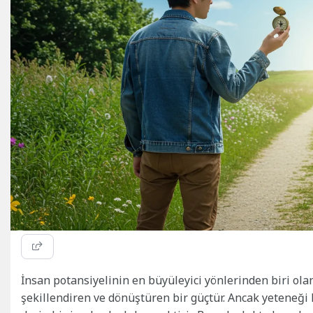
İnsan potansiyelinin en büyüleyici yönlerinden biri ol
şekillendiren ve dönüştüren bir güçtür. Ancak yeteneğ