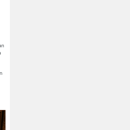
an
a
ın