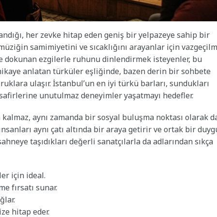
andığı, her zevke hitap eden geniş bir yelpazeye sahip bir
k müziğin samimiyetini ve sıcaklığını arayanlar için vazgeçil
re dokunan ezgilerle ruhunu dinlendirmek isteyenler, bu
 hikaye anlatan türküler eşliğinde, bazen derin bir sohbete
ruklara ulaşır. İstanbul’un en iyi türkü barları, sundukları
misafirlerine unutulmaz deneyimler yaşatmayı hedefler.
kalmaz, aynı zamanda bir sosyal buluşma noktası olarak d
insanları aynı çatı altında bir araya getirir ve ortak bir duyg
sahneye taşıdıkları değerli sanatçılarla da adlarından sıkça
r için ideal.
e fırsatı sunar.
ğlar.
ze hitap eder.