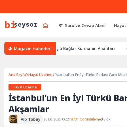
Soru ve Cevap Alanı
Hayat
Magazin Haberleri
: Markalarla Güçlü Bağlar Kurmanın Anahtarı
İstenmeyen 
Ana Sayfa
Hayat Üzerine
İstanbul’un En İyi Türkü Barları: Canlı Müz
Hayat Üzerine
İstanbul’un En İyi Türkü Ba
Akşamlar
Alp Tobay
26 Eki 2025 06:21
8731 Görüntüleme
8 dk.