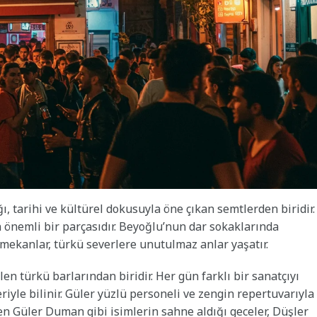
ı, tarihi ve kültürel dokusuyla öne çıkan semtlerden biridir.
 önemli bir parçasıdır. Beyoğlu’nun dar sokaklarında
ekanlar, türkü severlere unutulmaz anlar yaşatır.
en türkü barlarından biridir. Her gün farklı bir sanatçıyı
iyle bilinir. Güler yüzlü personeli ve zengin repertuvarıyla
den Güler Duman gibi isimlerin sahne aldığı geceler, Düşler