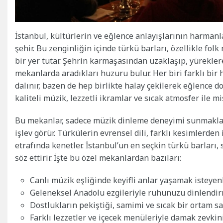
İstanbul, kültürlerin ve eğlence anlayışlarının harmanl
şehir. Bu zenginliğin içinde türkü barları, özellikle fol
bir yer tutar. Şehrin karmaşasından uzaklaşıp, yürekle
mekanlarda aradıkları huzuru bulur. Her biri farklı bir
dalınır, bazen de hep birlikte halay çekilerek eğlence do
kaliteli müzik, lezzetli ikramlar ve sıcak atmosfer ile 
Bu mekanlar, sadece müzik dinleme deneyimi sunmakla 
işlev görür. Türkülerin evrensel dili, farklı kesimlerden 
etrafında kenetler. İstanbul’un en seçkin türkü barları, 
söz ettirir. İşte bu özel mekanlardan bazıları:
Canlı müzik eşliğinde keyifli anlar yaşamak isteyenle
Geleneksel Anadolu ezgileriyle ruhunuzu dinlendirm
Dostlukların pekiştiği, samimi ve sıcak bir ortam sa
Farklı lezzetler ve içecek menüleriyle damak zevkini