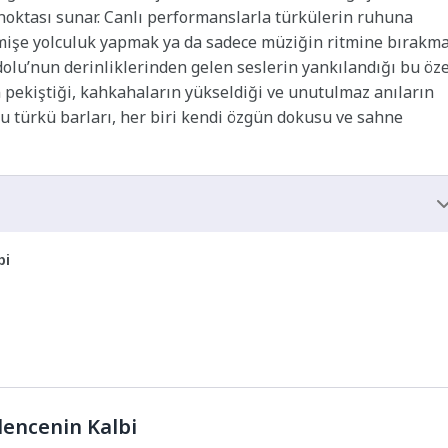
ış noktası sunar. Canlı performanslarla türkülerin ruhuna
mişe yolculuk yapmak ya da sadece müziğin ritmine bırakm
adolu’nun derinliklerinden gelen seslerin yankılandığı bu öze
n pekiştiği, kahkahaların yükseldiği ve unutulmaz anıların
 bu türkü barları, her biri kendi özgün dokusu ve sahne
bi
lencenin Kalbi