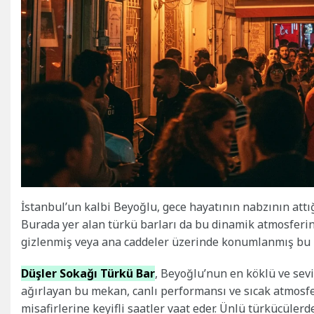
İstanbul’un kalbi Beyoğlu, gece hayatının nabzının attığ
Burada yer alan türkü barları da bu dinamik atmosferin
gizlenmiş veya ana caddeler üzerinde konumlanmış bu m
Düşler Sokağı Türkü Bar
, Beyoğlu’nun en köklü ve sevil
ağırlayan bu mekan, canlı performansı ve sıcak atmosfer
misafirlerine keyifli saatler vaat eder. Ünlü türkücüler