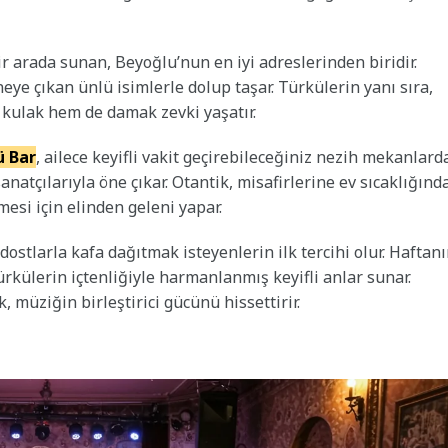
bir arada sunan, Beyoğlu’nun en iyi adreslerinden biridir.
e çıkan ünlü isimlerle dolup taşar. Türkülerin yanı sıra,
 kulak hem de damak zevki yaşatır.
ü Bar
, ailece keyifli vakit geçirebileceğiniz nezih mekanlard
sanatçılarıyla öne çıkar. Otantik, misafirlerine ev sıcaklığınd
esi için elinden geleni yapar.
dostlarla kafa dağıtmak isteyenlerin ilk tercihi olur. Haftan
ürkülerin içtenliğiyle harmanlanmış keyifli anlar sunar.
 müziğin birleştirici gücünü hissettirir.