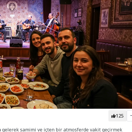
125
 gelerek samimi ve içten bir atmosferde vakit geçirmek