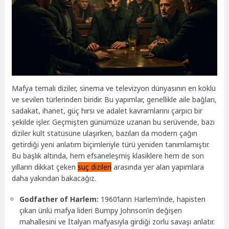
Mafya temalı diziler, sinema ve televizyon dünyasının en köklü
ve sevilen türlerinden biridir. Bu yapımlar, genellikle aile bağları,
sadakat, ihanet, güç hırsı ve adalet kavramlarını çarpıcı bir
şekilde işler. Geçmişten günümüze uzanan bu serüvende, bazı
diziler kült statüsüne ulaşırken, bazıları da modern çağın
getirdiği yeni anlatım biçimleriyle türü yeniden tanımlamıştır.
Bu başlık altında, hem efsaneleşmiş klasiklere hem de son
yılların dikkat çeken
suç dizileri
arasında yer alan yapımlara
daha yakından bakacağız.
Godfather of Harlem:
1960’ların Harlem’inde, hapisten
çıkan ünlü mafya lideri Bumpy Johnson’ın değişen
mahallesini ve İtalyan mafyasıyla girdiği zorlu savaşı anlatır.