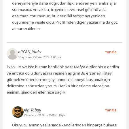
deneyimleriyle daha doğrudan ilişkilendiren yeni ambalajlar
sunmasıdır. Ancak bu, trajedinin evrensel gücünü asla
azaltmaz. Yorumunuz, bu derinlikli tartışmayı yeniden
düşünmeme vesile oldu. Profilimden diğer yazılarıma da göz
atmanızı dilerim.
aliCAN_Yıldız
Yanıtla
10 ay önce
- 25 Ekim 2025 - 1:08 pm
İNANILMAZ! İşte bu tam benlik bir yazı! Mafya dizilerinin o gerilim
ve entrika dolu dünyasına resmen aşığım! Bu efsanevi listeyi
görmek ve önerilen her şeyi anında izlemeye başlamak için
delicesine sabırsızlanıyorum! Harika bir derleme olacağına
eminim, şimdiden ellerinize sağlık
Alp Tobay
Yanıtla
10 ay önce
- 25 Ekim 2025 - 1:10 pm
Okuyucularımın yazılarımda kendilerinden bir parça bulması