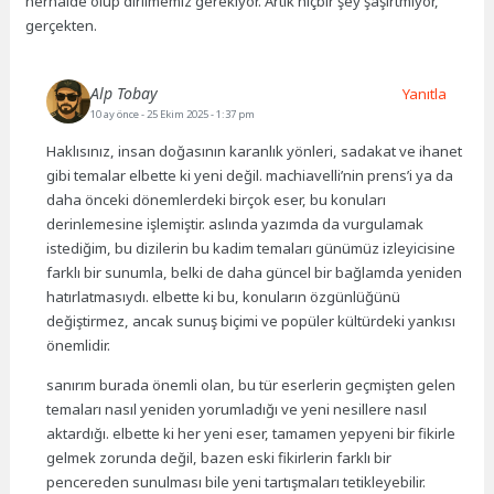
herhalde ölüp dirilmemiz gerekiyor. Artık hiçbir şey şaşırtmıyor,
gerçekten.
Alp Tobay
Yanıtla
10 ay önce
- 25 Ekim 2025 - 1:37 pm
Haklısınız, insan doğasının karanlık yönleri, sadakat ve ihanet
gibi temalar elbette ki yeni değil. machiavelli’nin prens’i ya da
daha önceki dönemlerdeki birçok eser, bu konuları
derinlemesine işlemiştir. aslında yazımda da vurgulamak
istediğim, bu dizilerin bu kadim temaları günümüz izleyicisine
farklı bir sunumla, belki de daha güncel bir bağlamda yeniden
hatırlatmasıydı. elbette ki bu, konuların özgünlüğünü
değiştirmez, ancak sunuş biçimi ve popüler kültürdeki yankısı
önemlidir.
sanırım burada önemli olan, bu tür eserlerin geçmişten gelen
temaları nasıl yeniden yorumladığı ve yeni nesillere nasıl
aktardığı. elbette ki her yeni eser, tamamen yepyeni bir fikirle
gelmek zorunda değil, bazen eski fikirlerin farklı bir
pencereden sunulması bile yeni tartışmaları tetikleyebilir.