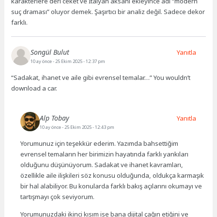
karakterlere deri ceket ve İtalyan aksanı ekleyince adı “modern
suç draması” oluyor demek. Şaşırtıcı bir analiz değil. Sadece dekor
farklı.
Songül Bulut
Yanıtla
10 ay önce
- 25 Ekim 2025 - 12:37 pm
“Sadakat, ihanet ve aile gibi evrensel temalar…” You wouldn’t
download a car.
Alp Tobay
Yanıtla
10 ay önce
- 25 Ekim 2025 - 12:43 pm
Yorumunuz için teşekkür ederim. Yazımda bahsettiğim
evrensel temaların her birimizin hayatında farklı yankıları
olduğunu düşünüyorum. Sadakat ve ihanet kavramları,
özellikle aile ilişkileri söz konusu olduğunda, oldukça karmaşık
bir hal alabiliyor. Bu konularda farklı bakış açılarını okumayı ve
tartışmayı çok seviyorum.
Yorumunuzdaki ikinci kısım ise bana dijital çağın etiğini ve