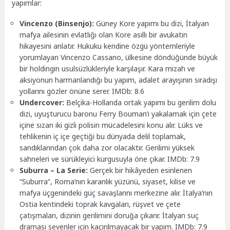
yapımlar:
Vincenzo (Binsenjo):
Güney Kore yapımı bu dizi, İtalyan
mafya ailesinin evlatlığı olan Kore asıllı bir avukatın
hikayesini anlatır. Hukuku kendine özgü yöntemleriyle
yorumlayan Vincenzo Cassano, ülkesine döndüğünde büyük
bir holdingin usulsüzlükleriyle karşılaşır. Kara mizah ve
aksiyonun harmanlandığı bu yapım, adalet arayışının sıradışı
yollarını gözler önüne serer. IMDb: 8.6
Undercover:
Belçika-Hollanda ortak yapımı bu gerilim dolu
dizi, uyuşturucu baronu Ferry Bouman’ı yakalamak için çete
içine sızan iki gizli polisin mücadelesini konu alır. Lüks ve
tehlikenin iç içe geçtiği bu dünyada delil toplamak,
sandıklarından çok daha zor olacaktır. Gerilimi yüksek
sahneleri ve sürükleyici kurgusuyla öne çıkar. IMDb: 7.9
Suburra – La Serie:
Gerçek bir hikâyeden esinlenen
“Suburra”, Roma’nın karanlık yüzünü, siyaset, kilise ve
mafya üçgenindeki güç savaşlarını merkezine alır. İtalya’nın
Ostia kentindeki toprak kavgaları, rüşvet ve çete
çatışmaları, dizinin gerilimini doruğa çıkarır. İtalyan suç
draması sevenler için kaçırılmayacak bir yapım. IMDb: 7.9