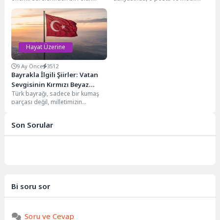
Kalem Suresi'nin 51 ve 52.
mesajlaşma hayatımızın
ayetleri, derin...
vazgeçilmez bir parçası haline
geldi. Bu...
Hayat Üzerine
9 Ay Önce
3512
Bayrakla İlgili Şiirler: Vatan
Sevgisinin Kırmızı Beyaz
Türk bayrağı, sadece bir kumaş
Yansıması
parçası değil, milletimizin
bağımsızlık aşkının, özgürlük
mücadelesinin ve vatan
Son Sorular
sevgisinin...
Bi soru sor
Soru ve Cevap