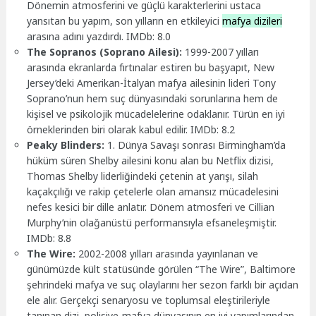
Dönemin atmosferini ve güçlü karakterlerini ustaca
yansıtan bu yapım, son yılların en etkileyici
mafya dizileri
arasına adını yazdırdı. IMDb: 8.0
The Sopranos (Soprano Ailesi):
1999-2007 yılları
arasında ekranlarda fırtınalar estiren bu başyapıt, New
Jersey’deki Amerikan-İtalyan mafya ailesinin lideri Tony
Soprano’nun hem suç dünyasındaki sorunlarına hem de
kişisel ve psikolojik mücadelelerine odaklanır. Türün en iyi
örneklerinden biri olarak kabul edilir. IMDb: 8.2
Peaky Blinders:
1. Dünya Savaşı sonrası Birmingham’da
hüküm süren Shelby ailesini konu alan bu Netflix dizisi,
Thomas Shelby liderliğindeki çetenin at yarışı, silah
kaçakçılığı ve rakip çetelerle olan amansız mücadelesini
nefes kesici bir dille anlatır. Dönem atmosferi ve Cillian
Murphy’nin olağanüstü performansıyla efsaneleşmiştir.
IMDb: 8.8
The Wire:
2002-2008 yılları arasında yayınlanan ve
günümüzde kült statüsünde görülen “The Wire”, Baltimore
şehrindeki mafya ve suç olaylarını her sezon farklı bir açıdan
ele alır. Gerçekçi senaryosu ve toplumsal eleştirileriyle
tanınan dizi, polisiye-mafya dünyasının en iyi yapımlarından