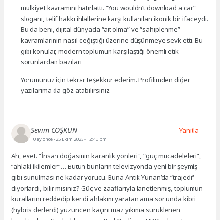
mülkiyet kavramını hatırlattı. “You wouldn’t download a car”
sloganı, telif hakkı ihlallerine karşı kullanılan ikonik bir ifadeydi.
Bu da beni, dijital dünyada “ait olma” ve “sahiplenme”
kavramlarının nasıl değiştiği üzerine düşünmeye sevk etti. Bu
gibi konular, modern toplumun karşılaştığı önemli etik
sorunlardan bazıları.
Yorumunuz için tekrar teşekkür ederim. Profilimden diğer
yazılarıma da göz atabilirsiniz.
Sevim COŞKUN
Yanıtla
10 ay önce
- 25 Ekim 2025 - 12:40 pm
Ah, evet. “İnsan doğasının karanlık yönleri”, “güç mücadeleleri”,
“ahlaki ikilemler”… Bütün bunların televizyonda yeni bir şeymiş
gibi sunulması ne kadar yorucu. Buna Antik Yunan’da “trajedi”
diyorlardı, bilir misiniz? Güç ve zaaflarıyla lanetlenmiş, toplumun
kurallarını reddedip kendi ahlakını yaratan ama sonunda kibri
(hybris derlerdi) yüzünden kaçınılmaz yıkıma sürüklenen