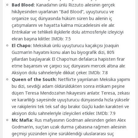
Bad Blood:
Kanada’nın ünlü Rizzuto ailesinin gerçek
hikâyesinden uyarlanan “Bad Blood”, uyuşturucu ve
organize suç dünyasında hüküm süren bu ailenin iç
çatışmalarını ve hayatta kalma mücadelesini ele alır.
Entrikalar ve tehlikeli ilişkilerle dolu atmosferiyle izleyiciyi
ekran başına kilitler. IMDb: 7.5
El Chapo:
Meksikalı ünlü uyuşturucu kaçakçısı Joaquin
Guzman’ın hayatını konu alan bu biyografik dizi, 80’li
yıllardan başlayarak El Chapo’nun defalarca hapisten firar
etme başarısını ve çarpıcı suç dünyasını mercek altına alır.
Aksiyon dolu sahneleriyle dikkat çeker. IMDb: 7.8
Queen of the South:
Netflix’te yayınlanan Meksika yapımı
bu dizi, sevdiği adam öldürüldükten sonra intikam peşine
düşen Teresa Mendoza’nın hikayesini anlatır. Teresa, zekası
ve kararlılığı sayesinde uyuşturucu dünyasında hızla yükselir
ve rakiplerini tek tek saf dışı bırakır. Güçlü kadın karakteri ve
aksiyon dolu sahneleriyle izleyicileri etkiler. IMDb: 7.9
Mc Mafia:
Rus mafyasının Godman ailesinden gelen Alex
Godman’ın, suçtan uzak durma çabasına rağmen ailesinin
geçmişi yüzünden içine sürüklendiği uluslararası suç