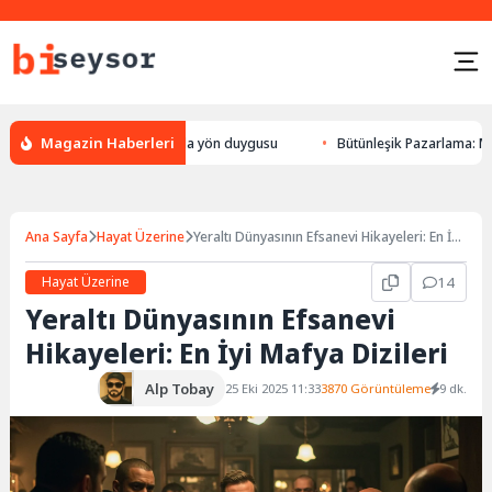
Magazin Haberleri
ön bulması, hayvanlarda yön duygusu
Bütünleşik Pazarlama: Markalarla
Ana Sayfa
Hayat Üzerine
Yeraltı Dünyasının Efsanevi Hikayeleri: En İyi
Mafya Dizileri
Hayat Üzerine
14
Yeraltı Dünyasının Efsanevi
Hikayeleri: En İyi Mafya Dizileri
Alp Tobay
25 Eki 2025 11:33
3870 Görüntüleme
9 dk.