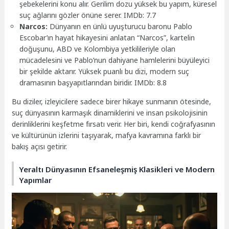
şebekelerini konu alır. Gerilim dozu yüksek bu yapım, küresel
suç ağlarını gözler önüne serer. IMDb: 7.7
Narcos:
Dünyanın en ünlü uyuşturucu baronu Pablo
Escobar’ın hayat hikayesini anlatan “Narcos”, kartelin
doğuşunu, ABD ve Kolombiya yetkilileriyle olan
mücadelesini ve Pablo’nun dahiyane hamlelerini büyüleyici
bir şekilde aktarır. Yüksek puanlı bu dizi, modern suç
dramasının başyapıtlarından biridir. IMDb: 8.8
Bu diziler, izleyicilere sadece birer hikaye sunmanın ötesinde,
suç dünyasının karmaşık dinamiklerini ve insan psikolojisinin
derinliklerini keşfetme fırsatı verir. Her biri, kendi coğrafyasının
ve kültürünün izlerini taşıyarak, mafya kavramına farklı bir
bakış açısı getirir.
Yeraltı Dünyasının Efsaneleşmiş Klasikleri ve Modern
Yapımlar