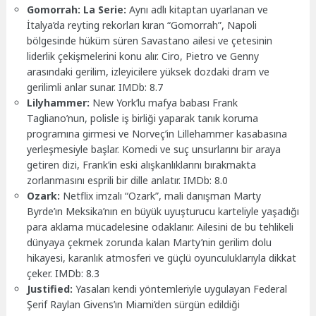
Gomorrah: La Serie:
Aynı adlı kitaptan uyarlanan ve
İtalya’da reyting rekorları kıran “Gomorrah”, Napoli
bölgesinde hüküm süren Savastano ailesi ve çetesinin
liderlik çekişmelerini konu alır. Ciro, Pietro ve Genny
arasındaki gerilim, izleyicilere yüksek dozdaki dram ve
gerilimli anlar sunar. IMDb: 8.7
Lilyhammer:
New York’lu mafya babası Frank
Tagliano’nun, polisle iş birliği yaparak tanık koruma
programına girmesi ve Norveç’in Lillehammer kasabasına
yerleşmesiyle başlar. Komedi ve suç unsurlarını bir araya
getiren dizi, Frank’in eski alışkanlıklarını bırakmakta
zorlanmasını esprili bir dille anlatır. IMDb: 8.0
Ozark:
Netflix imzalı “Ozark”, mali danışman Marty
Byrde’ın Meksika’nın en büyük uyuşturucu karteliyle yaşadığı
para aklama mücadelesine odaklanır. Ailesini de bu tehlikeli
dünyaya çekmek zorunda kalan Marty’nin gerilim dolu
hikayesi, karanlık atmosferi ve güçlü oyunculuklarıyla dikkat
çeker. IMDb: 8.3
Justified:
Yasaları kendi yöntemleriyle uygulayan Federal
Şerif Raylan Givens’ın Miami’den sürgün edildiği