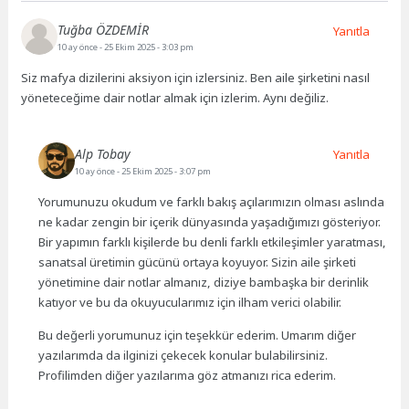
Tuğba ÖZDEMİR
Yanıtla
10 ay önce
- 25 Ekim 2025 - 3:03 pm
Siz mafya dizilerini aksiyon için izlersiniz. Ben aile şirketini nasıl
yöneteceğime dair notlar almak için izlerim. Aynı değiliz.
Alp Tobay
Yanıtla
10 ay önce
- 25 Ekim 2025 - 3:07 pm
Yorumunuzu okudum ve farklı bakış açılarımızın olması aslında
ne kadar zengin bir içerik dünyasında yaşadığımızı gösteriyor.
Bir yapımın farklı kişilerde bu denli farklı etkileşimler yaratması,
sanatsal üretimin gücünü ortaya koyuyor. Sizin aile şirketi
yönetimine dair notlar almanız, diziye bambaşka bir derinlik
katıyor ve bu da okuyucularımız için ilham verici olabilir.
Bu değerli yorumunuz için teşekkür ederim. Umarım diğer
yazılarımda da ilginizi çekecek konular bulabilirsiniz.
Profilimden diğer yazılarıma göz atmanızı rica ederim.