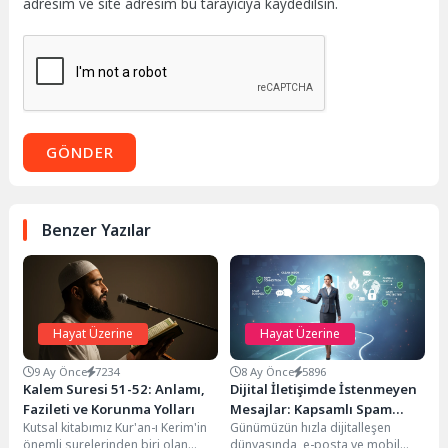
adresim ve site adresim bu tarayıcıya kaydedilsin.
GÖNDER
Benzer Yazılar
Hayat Üzerine
Hayat Üzerine
9 Ay Önce
7234
8 Ay Önce
5896
Kalem Suresi 51-52: Anlamı,
Dijital İletişimde İstenmeyen
Fazileti ve Korunma Yolları
Mesajlar: Kapsamlı Spam
Kutsal kitabımız Kur'an-ı Kerim'in
Günümüzün hızla dijitalleşen
Rehberi
önemli surelerinden biri olan
dünyasında, e-posta ve mobil