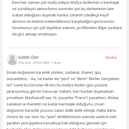
beni her zaman çok mutlu ediyor. Mafya dizilerinin o karmaşık
ve sürükleyici atmosferini sevenler için bu derlemenin tam
isabet olduğunu duymak harika. Umarım izledikçe keyif
alırsınız ve listenin beklentilerinizi karşıladığını görürsünüz.
Yorumunuz için çok teşekkür ederim, profilimden diğer yazılara
da göz atmayı unutmayın.
Sultan Özer
Yanıtla
10 ay önce
- 25 Ekim 2025 - 1:34 pm
İnsan doğasının karanlık yönleri, sadakat, ihanet, güç
mücadelesi… Aa, ne kadar da “yeni” ve “derin” fikirler. Gerçekten
mi? Sanki bu konuları ilk kez bu mafya dizileri gün yüzüne
çıkarıyormuş gibi bir hava var. Vallahi, ben bunları duymaktan
yoruldum. Machiavelli taa 16. yüzyılda “Prens”i yazarken, iktidar,
sadakat ve ihanetin ne kadar karmaşık olduğunu, insan
doğasının karanlık yüzünü zaten didik didik etmişti. Hatta daha
öncesi de var. Yani, bu “yeni” dediklerinizin aslında sadece eski
şarabın yeni şişelere konulmuş hali olduğunu görmek için