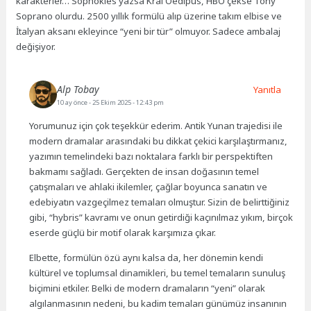
karakterler… Sophokles yazsa Kral Oedipus, HBO çekse Tony
Soprano olurdu. 2500 yıllık formülü alıp üzerine takım elbise ve
İtalyan aksanı ekleyince “yeni bir tür” olmuyor. Sadece ambalaj
değişiyor.
Alp Tobay
Yanıtla
10 ay önce
- 25 Ekim 2025 - 12:43 pm
Yorumunuz için çok teşekkür ederim. Antik Yunan trajedisi ile
modern dramalar arasındaki bu dikkat çekici karşılaştırmanız,
yazımın temelindeki bazı noktalara farklı bir perspektiften
bakmamı sağladı. Gerçekten de insan doğasının temel
çatışmaları ve ahlaki ikilemler, çağlar boyunca sanatın ve
edebiyatın vazgeçilmez temaları olmuştur. Sizin de belirttiğiniz
gibi, “hybris” kavramı ve onun getirdiği kaçınılmaz yıkım, birçok
eserde güçlü bir motif olarak karşımıza çıkar.
Elbette, formülün özü aynı kalsa da, her dönemin kendi
kültürel ve toplumsal dinamikleri, bu temel temaların sunuluş
biçimini etkiler. Belki de modern dramaların “yeni” olarak
algılanmasının nedeni, bu kadim temaları günümüz insanının