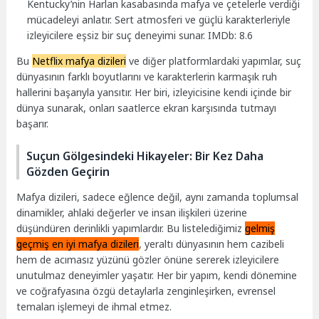
Kentucky’nin Harlan kasabasında mafya ve çetelerle verdiği
mücadeleyi anlatır. Sert atmosferi ve güçlü karakterleriyle
izleyicilere eşsiz bir suç deneyimi sunar. IMDb: 8.6
Bu
Netflix mafya dizileri
ve diğer platformlardaki yapımlar, suç
dünyasının farklı boyutlarını ve karakterlerin karmaşık ruh
hallerini başarıyla yansıtır. Her biri, izleyicisine kendi içinde bir
dünya sunarak, onları saatlerce ekran karşısında tutmayı
başarır.
Suçun Gölgesindeki Hikayeler: Bir Kez Daha
Gözden Geçirin
Mafya dizileri, sadece eğlence değil, aynı zamanda toplumsal
dinamikler, ahlaki değerler ve insan ilişkileri üzerine
düşündüren derinlikli yapımlardır. Bu listelediğimiz
gelmiş
geçmiş en iyi mafya dizileri
, yeraltı dünyasının hem cazibeli
hem de acımasız yüzünü gözler önüne sererek izleyicilere
unutulmaz deneyimler yaşatır. Her bir yapım, kendi dönemine
ve coğrafyasına özgü detaylarla zenginleşirken, evrensel
temaları işlemeyi de ihmal etmez.