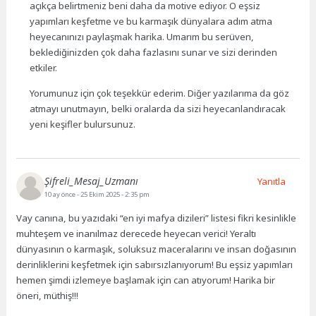
açıkça belirtmeniz beni daha da motive ediyor. O eşsiz
yapımları keşfetme ve bu karmaşık dünyalara adım atma
heyecanınızı paylaşmak harika. Umarım bu serüven,
beklediğinizden çok daha fazlasını sunar ve sizi derinden
etkiler.
Yorumunuz için çok teşekkür ederim. Diğer yazılarıma da göz
atmayı unutmayın, belki oralarda da sizi heyecanlandıracak
yeni keşifler bulursunuz.
Şifreli_Mesaj_Uzmanı
Yanıtla
10 ay önce
- 25 Ekim 2025 - 2:35 pm
Vay canına, bu yazıdaki “en iyi mafya dizileri” listesi fikri kesinlikle
muhteşem ve inanılmaz derecede heyecan verici! Yeraltı
dünyasının o karmaşık, soluksuz maceralarını ve insan doğasının
derinliklerini keşfetmek için sabırsızlanıyorum! Bu eşsiz yapımları
hemen şimdi izlemeye başlamak için can atıyorum! Harika bir
öneri, müthiş!!!