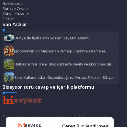
Hakkımızda
Soru ve Cevap
Künye-Yazarlar
İletişim
Son Yazılar
Dünya İle İlgili Derin Sözler: Hayatın Anlamı
Japonya’nın En Meşhur 16 Yemeği: Sushi’den Ramen’e
Lezzet Şöleni
Halkalı Sofya Treni: Bulgaristan’a Keyifli ve Ekonomik Bir
Yolculuk
Euro Kullanmadan Gezebileceğiniz Avrupa Ülkeleri: Bütçe
Dostu Rotalar
Biseysor soru cevap ve içerik platformu
Biseysor.com, merak ettiklerinizi sormak, bilgi alışverişinde
bulunmak ve fikirlerinizi paylaşmak için bir araya geldiğimiz bir
Çerez Bilgilendirmesi