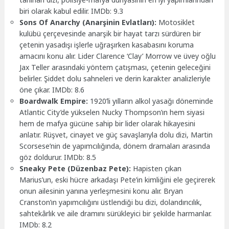
biri olarak kabul edilir. IMDb: 9.3
Sons Of Anarchy (Anarşinin Evlatları):
Motosiklet
kulübü çerçevesinde anarşik bir hayat tarzı sürdüren bir
çetenin yasadışı işlerle uğraşırken kasabasını koruma
amacını konu alır. Lider Clarence ‘Clay’ Morrow ve üvey oğlu
Jax Teller arasındaki yöntem çatışması, çetenin geleceğini
belirler. Şiddet dolu sahneleri ve derin karakter analizleriyle
öne çıkar. IMDb: 8.6
Boardwalk Empire:
1920’li yılların alkol yasağı döneminde
Atlantic City’de yükselen Nucky Thompson’ın hem siyasi
hem de mafya gücüne sahip bir lider olarak hikayesini
anlatır. Rüşvet, cinayet ve güç savaşlarıyla dolu dizi, Martin
Scorsese’nin de yapımcılığında, dönem dramaları arasında
göz doldurur. IMDb: 8.5
Sneaky Pete (Düzenbaz Pete):
Hapisten çıkan
Marius’un, eski hücre arkadaşı Pete’in kimliğini ele geçirerek
onun ailesinin yanına yerleşmesini konu alır. Bryan
Cranston’ın yapımcılığını üstlendiği bu dizi, dolandırıcılık,
sahtekârlık ve aile dramını sürükleyici bir şekilde harmanlar.
IMDb: 8.2