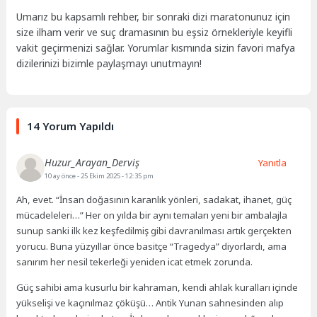
Umarız bu kapsamlı rehber, bir sonraki dizi maratonunuz için
size ilham verir ve suç dramasının bu eşsiz örnekleriyle keyifli
vakit geçirmenizi sağlar. Yorumlar kısmında sizin favori mafya
dizilerinizi bizimle paylaşmayı unutmayın!
14 Yorum Yapıldı
Huzur_Arayan_Derviş
Yanıtla
10 ay önce
- 25 Ekim 2025 - 12:35 pm
Ah, evet. “İnsan doğasının karanlık yönleri, sadakat, ihanet, güç
mücadeleleri…” Her on yılda bir aynı temaları yeni bir ambalajla
sunup sanki ilk kez keşfedilmiş gibi davranılması artık gerçekten
yorucu. Buna yüzyıllar önce basitçe “Tragedya” diyorlardı, ama
sanırım her nesil tekerleği yeniden icat etmek zorunda.
Güç sahibi ama kusurlu bir kahraman, kendi ahlak kuralları içinde
yükselişi ve kaçınılmaz çöküşü… Antik Yunan sahnesinden alıp