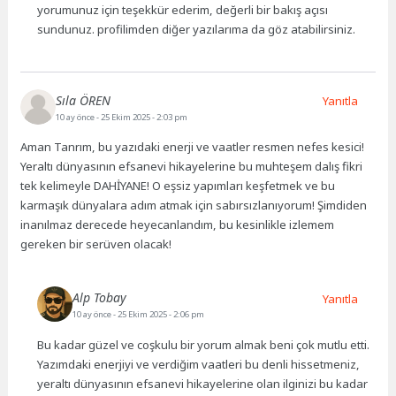
yorumunuz için teşekkür ederim, değerli bir bakış açısı
sundunuz. profilimden diğer yazılarıma da göz atabilirsiniz.
Sıla ÖREN
Yanıtla
10 ay önce
- 25 Ekim 2025 - 2:03 pm
Aman Tanrım, bu yazıdaki enerji ve vaatler resmen nefes kesici!
Yeraltı dünyasının efsanevi hikayelerine bu muhteşem dalış fikri
tek kelimeyle DAHİYANE! O eşsiz yapımları keşfetmek ve bu
karmaşık dünyalara adım atmak için sabırsızlanıyorum! Şimdiden
inanılmaz derecede heyecanlandım, bu kesinlikle izlemem
gereken bir serüven olacak!
Alp Tobay
Yanıtla
10 ay önce
- 25 Ekim 2025 - 2:06 pm
Bu kadar güzel ve coşkulu bir yorum almak beni çok mutlu etti.
Yazımdaki enerjiyi ve verdiğim vaatleri bu denli hissetmeniz,
yeraltı dünyasının efsanevi hikayelerine olan ilginizi bu kadar