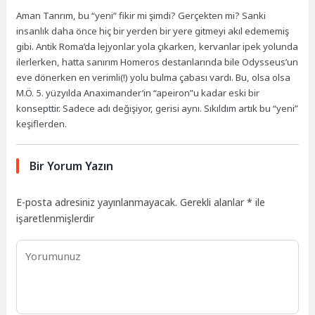
Aman Tanrım, bu “yeni” fikir mi şimdi? Gerçekten mi? Sanki
insanlık daha önce hiç bir yerden bir yere gitmeyi akıl edememiş
gibi. Antik Roma’da lejyonlar yola çıkarken, kervanlar ipek yolunda
ilerlerken, hatta sanırım Homeros destanlarında bile Odysseus’un
eve dönerken en verimli(!) yolu bulma çabası vardı. Bu, olsa olsa
M.Ö. 5. yüzyılda Anaximander’in “apeiron”u kadar eski bir
konsepttir. Sadece adı değişiyor, gerisi aynı. Sıkıldım artık bu “yeni”
keşiflerden.
Bir Yorum Yazın
E-posta adresiniz yayınlanmayacak.
Gerekli alanlar
*
ile
işaretlenmişlerdir