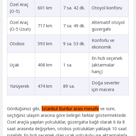
Özel Araç
601 km
7 sa. 42 dk.
Otoyol konforu
(O-5)
Özel Araç
Alternatif otoyol
717 km
7 sa. 49 dk.
(O-5 Uzun)
güzergahı
Konforlu ve
Otobüs
593 km
9 sa. 53 dk.
ekonomik
En hızlı seçenek
Uçak
408 km
1 sa.
(aktarmalar
hariç)
Doğa severler
Yürüyerek
474 km
89 sa.
için macera
Gördüğünüz gibi,
İstanbul Burdur arası mesafe
ve süre,
seçtiğiniz ulaşım aracına göre belirgin farklar göstermektedir.
Özel araçla yapılan yolculuklar, güzergaha bağlı olarak 6 ila 8
saat arasında değişirken, otobüs yolculukları yaklaşık 10 saat
sürebilir. En hızlı seçenek olan uçak yolculuğu ise aktarmalarla