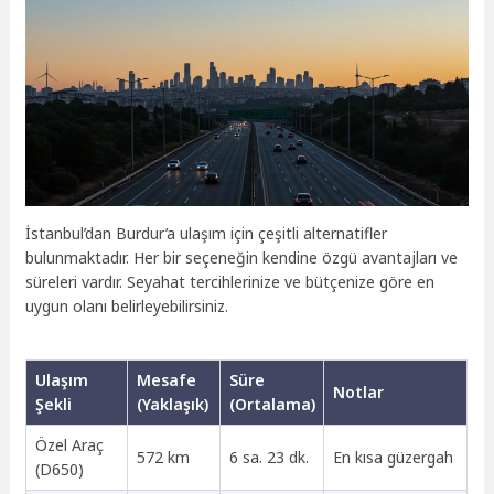
İstanbul’dan Burdur’a ulaşım için çeşitli alternatifler
bulunmaktadır. Her bir seçeneğin kendine özgü avantajları ve
süreleri vardır. Seyahat tercihlerinize ve bütçenize göre en
uygun olanı belirleyebilirsiniz.
Ulaşım
Mesafe
Süre
Notlar
Şekli
(Yaklaşık)
(Ortalama)
Özel Araç
572 km
6 sa. 23 dk.
En kısa güzergah
(D650)