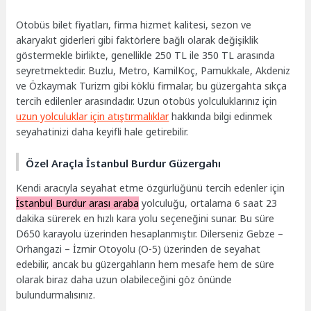
Otobüs bilet fiyatları, firma hizmet kalitesi, sezon ve
akaryakıt giderleri gibi faktörlere bağlı olarak değişiklik
göstermekle birlikte, genellikle 250 TL ile 350 TL arasında
seyretmektedir. Buzlu, Metro, KamilKoç, Pamukkale, Akdeniz
ve Özkaymak Turizm gibi köklü firmalar, bu güzergahta sıkça
tercih edilenler arasındadır. Uzun otobüs yolculuklarınız için
uzun yolculuklar için atıştırmalıklar
hakkında bilgi edinmek
seyahatinizi daha keyifli hale getirebilir.
Özel Araçla İstanbul Burdur Güzergahı
Kendi aracıyla seyahat etme özgürlüğünü tercih edenler için
İstanbul Burdur arası araba
yolculuğu, ortalama 6 saat 23
dakika sürerek en hızlı kara yolu seçeneğini sunar. Bu süre
D650 karayolu üzerinden hesaplanmıştır. Dilerseniz Gebze –
Orhangazi – İzmir Otoyolu (O-5) üzerinden de seyahat
edebilir, ancak bu güzergahların hem mesafe hem de süre
olarak biraz daha uzun olabileceğini göz önünde
bulundurmalısınız.