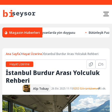
Magazin Haberleri
r, leylek yön bulması, hayvanlarda yön duygusu
Bütünleşik Pazarlama: 
Ana Sayfa
Hayat Üzerine
İstanbul Burdur Arası Yolculuk Rehberi
Hayat Üzerine
5
İstanbul Burdur Arası Yolculuk
Rehberi
Alp Tobay
26 Eki 2025 11:15
9202 Görüntüleme
5 dk.