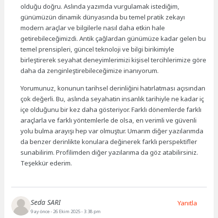
olduğu doğru. Aslında yazımda vurgulamak istediğim,
günümüzün dinamik dünyasında bu temel pratik zekayı
modern araçlar ve bilgilerle nasıl daha etkin hale
getirebileceğimizdi. Antik çağlardan günümüze kadar gelen bu
temel prensipleri, güncel teknoloji ve bilgi birikimiyle
birleştirerek seyahat deneyimlerimizi kişisel tercihlerimize göre
daha da zenginleştirebileceğimize inanıyorum.
Yorumunuz, konunun tarihsel derinliğini hatırlatması açısından
çok değerli. Bu, aslında seyahatin insanlık tarihiyle ne kadar iç
içe olduğunu bir kez daha gösteriyor. Farklı dönemlerde farklı
araçlarla ve farklı yöntemlerle de olsa, en verimli ve güvenli
yolu bulma arayışı hep var olmuştur. Umarım diğer yazılarımda
da benzer derinlikte konulara değinerek farklı perspektifler
sunabilirim. Profilimden diğer yazılarıma da göz atabilirsiniz.
Teşekkür ederim.
Seda SARI
Yanıtla
9 ay önce
- 26 Ekim 2025 - 3:38 pm