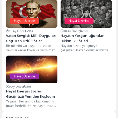
Hayat Üzerine
Hayat Üzerine
10 Ay Önce
7914
10 Ay Önce
6558
Vatan Sevgisi: Milli Duyguları
Hayatın Yorgunluğundan
Coşturan Özlü Sözler
Bıkkınlık Sözleri
Bir milletin varoluşunda, vatan
Hayatın hızına yetişmeye
sevgisi kadar köklü ve sarsılmaz
çalışırken, bazen omuzlarımızda
bir duygu az bulunur. Vatan,
taşıdığımız yüklerin ağırlığı altında
sadece...
eziliriz. Beklentiler, hayal
kırıklıkları, insan...
Hayat Üzerine
9 Ay Önce
3893
Hayat Enerjisi Sözleri:
Gücünüzü Yeniden Keşfedin
Yaşamın her anında bizi dinamik
tutan, hedeflerimize ulaşmamızı
sağlayan ve içsel dengemizi
koruyan temel bir...
Son Sorular