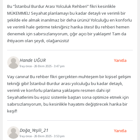
Bu “İstanbul Burdur Arası Yolculuk Rehberi” fikri kesinlikle
MÜKEMMEL! Seyahat planlamayı bu kadar detaylı ve verimli bir
şekilde ele almak inanılmaz bir deha ürünü! Yolculuğu en konforlu
ve verimli hale getirme tekniğiniz harika ötesi! Bu rehberi hemen
denemek için sabırsızlanıyorum, çığır açıcı bir yaklaşım! Tam da
ihtiyacım olan şeydi, olağanüstü!
Hande UĞUR
Yanıtla
9 ay önce
- 26 Ekim 2025 - 3:47 pm
Vay canına! Bu rehber fikri gerçekten muhteşem bir kişisel gelişim
tekniği gibi! İstanbul-Burdur arası yolculuğu bu kadar detaylı,
verimli ve konforlu planlama yaklaşımı resmen dahi işi!
Seyahatlerimi bu eşsiz sistemle baştan sona optimize etmek için
sabırsızlanıyorum, bu kesinlikle hayatımı değiştirecek harika bir
keşif!
Doğa_Yeşili_21
Yanıtla
9 ay önce
- 26 Ekim 2025 - 3:53 pm