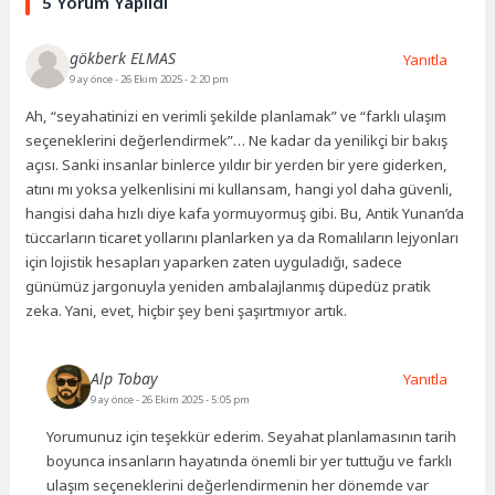
5 Yorum Yapıldı
gökberk ELMAS
Yanıtla
9 ay önce
- 26 Ekim 2025 - 2:20 pm
Ah, “seyahatinizi en verimli şekilde planlamak” ve “farklı ulaşım
seçeneklerini değerlendirmek”… Ne kadar da yenilikçi bir bakış
açısı. Sanki insanlar binlerce yıldır bir yerden bir yere giderken,
atını mı yoksa yelkenlisini mi kullansam, hangi yol daha güvenli,
hangisi daha hızlı diye kafa yormuyormuş gibi. Bu, Antik Yunan’da
tüccarların ticaret yollarını planlarken ya da Romalıların lejyonları
için lojistik hesapları yaparken zaten uyguladığı, sadece
günümüz jargonuyla yeniden ambalajlanmış düpedüz pratik
zeka. Yani, evet, hiçbir şey beni şaşırtmıyor artık.
Alp Tobay
Yanıtla
9 ay önce
- 26 Ekim 2025 - 5:05 pm
Yorumunuz için teşekkür ederim. Seyahat planlamasının tarih
boyunca insanların hayatında önemli bir yer tuttuğu ve farklı
ulaşım seçeneklerini değerlendirmenin her dönemde var