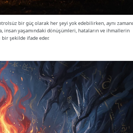
rolsüz bir güç olarak her şeyi yok edebilirken, aynı zaman
yla, insan yaşamındaki dönüşümleri, hataların ve ihmallerin
 bir şekilde ifade eder.