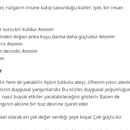
r, rüzgarın önüne katıp savurduğu küller; işte, bir insan
er sonu bir küldür.
Anonim
erinden doğan anka kuşu daima daha güçlüdür.
Anonim
rir.
Anonim
 dersidir.
Anonim
im
r
lir hem de yakabilir. Aşkın tutkulu ateşi, öfkenin yıkıcı alevl
mızın duygusal yangınlarıdır. Bu sözler, duygusal yoğunluğu
bi nasıl büyük etkiler yaratabileceğini gösterir. Bazen de
gının aksine bir buz devrine işaret eder.
üsel olarak en çok değer verdiği şeye koşar. Çok güçlü bir