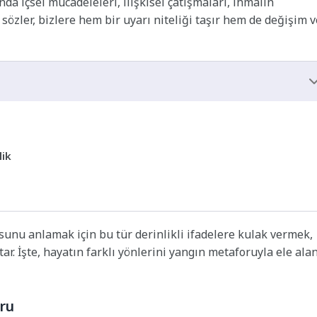
anda içsel mücadeleleri, ilişkisel çatışmaları, ihmalin
sözler, bizlere hem bir uyarı niteliği taşır hem de değişim v
lik
nu anlamak için bu tür derinlikli ifadelere kulak vermek,
r. İşte, hayatın farklı yönlerini yangın metaforuyla ele alan
ru