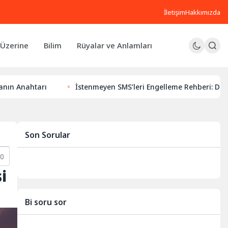
İletişim
Hakkımızda
Üzerine
Bilim
Rüyalar ve Anlamları
ı
İstenmeyen SMS’leri Engelleme Rehberi: Dijital Huzurunu
Son Sorular
0
i
Bi soru sor