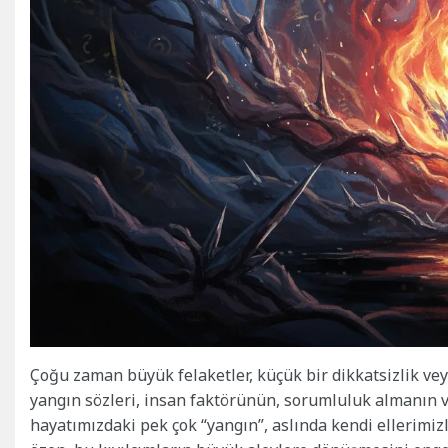
Çoğu zaman büyük felaketler, küçük bir dikkatsizlik vey
yangın sözleri, insan faktörünün, sorumluluk almanın v
hayatımızdaki pek çok “yangın”, aslında kendi ellerimiz