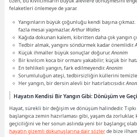
özen, bu kıvılcımların büyük alevlere dönüşmesini engel
felaketleri önlemeye de yarar.
Yangınların büyük çoğunluğu kendi başına çıkmaz. İn
fazla mesai yapmazlar.
Arthur Walles
Kağıda dokunan kalem, kibritten daha çok yangın çı
Tedbir almak, yangını söndürmek kadar önemlidir.
Küçük ihmaller büyük sonuçlar doğurur.
Anonim
Bir kıvılcım koca bir ormanı yakabilir; küçük bir hat
En tehlikeli yangın, fark edilmeyendir.
Anonim
Sorumluluğun ateşi, tedbirsizliğin küllerini temizle
Her yangın, bir dersin alevli bir hatırlatıcısıdır.
Anon
Hayatın Kendisi Bir Yangın Gibi: Dönüşüm ve Geçi
Hayat, sürekli bir değişim ve dönüşüm halindedir. Tıpkı 
başlangıca zemin hazırlaması gibi, yaşam da zorluklar, 
geçiciliğini ve her sonun aslında yeni bir başlangıç ol
hayatın gizemli dokunuşlarına dair sözler
de bize ilham 