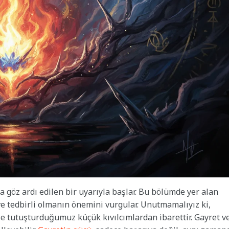
a göz ardı edilen bir uyarıyla başlar. Bu bölümde yer alan
e tedbirli olmanın önemini vurgular. Unutmamalıyız ki,
le tutuşturduğumuz küçük kıvılcımlardan ibarettir. Gayret v