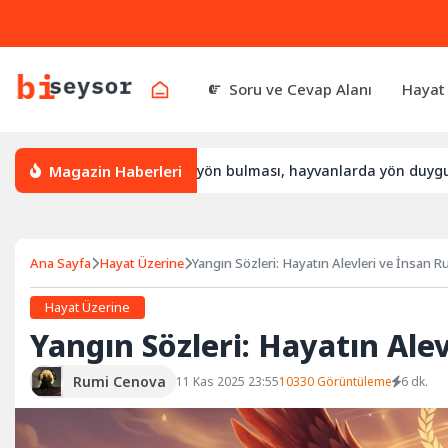
Soru ve Cevap Alanı
Hayat
Magazin Haberleri
 yön bulur, leylek yön bulması, hayvanlarda yön duygusu
B
Ana Sayfa
Hayat Üzerine
Yangın Sözleri: Hayatın Alevleri ve İnsan R
Hayat Üzerine
Yangın Sözleri: Hayatın Ale
Rumi Cenova
11 Kas 2025 23:55
10330 Görüntüleme
6 dk.