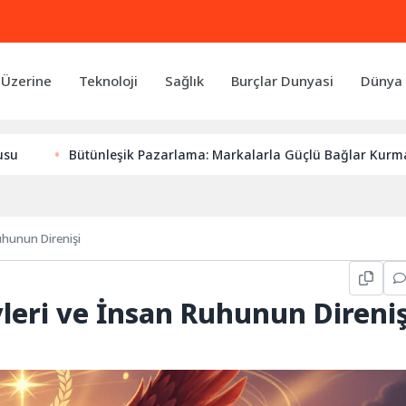
 Üzerine
Teknoloji
Sağlık
Burçlar Dunyasi
Dünya 
ütünleşik Pazarlama: Markalarla Güçlü Bağlar Kurmanın Anahtar
uhunun Direnişi
vleri ve İnsan Ruhunun Direniş