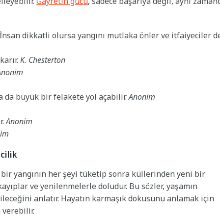
leyebilir.
Gayretin gücü
, sadece başarıya değil, aynı zaman
san dikkatli olursa yangını mutlaka önler ve itfaiyeciler d
karır.
K. Chesterton
Anonim
a da büyük bir felakete yol açabilir.
Anonim
r.
Anonim
im
cilik
bir yangının her şeyi tüketip sonra küllerinden yeni bir
kayıplar ve yenilenmelerle doludur. Bu sözler, yaşamın
abileceğini anlatır. Hayatın karmaşık dokusunu anlamak için
verebilir.