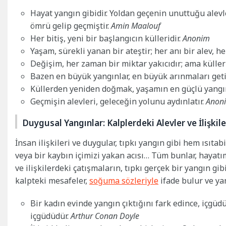
Hayat yangın gibidir. Yoldan geçenin unuttuğu alevle
ömrü gelip geçmiştir.
Amin Maalouf
Her bitiş, yeni bir başlangıcın külleridir.
Anonim
Yaşam, sürekli yanan bir ateştir; her anı bir alev, h
Değişim, her zaman bir miktar yakıcıdır; ama küll
Bazen en büyük yangınlar, en büyük arınmaları geti
Küllerden yeniden doğmak, yaşamın en güçlü yangın
Geçmişin alevleri, geleceğin yolunu aydınlatır.
Anon
Duygusal Yangınlar: Kalplerdeki Alevler ve İlişkile
İnsan ilişkileri ve duygular, tıpkı yangın gibi hem ısıtabi
veya bir kaybın içimizi yakan acısı… Tüm bunlar, hayatı
ve ilişkilerdeki çatışmaların, tıpkı gerçek bir yangın gi
kalpteki mesafeler,
soğuma sözleriyle
ifade bulur ve yan
Bir kadın evinde yangın çıktığını fark edince, içgüd
içgüdüdür.
Arthur Conan Doyle