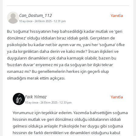
Can_Dostum_112
Yanıtla
10 ay önce
- 24 Ekim 2025 - 12:31 pm
Bu ‘soğuma’ hissiyatının hep bahsedildiği kadar mutlak ve ‘geri
dönülmez’ olduğu iddiaları biraz iddialı geldi. Gerçekten de
psikolojide bu kadar net bir ayrım var mı, yani her ‘soğuma’ öfke
ya da kırgınlıktan daha derin ve kalıcı mıdır? İnsan ilişkileri ve
duyguların dinamikleri çok daha karmaşık olabilir, bazen bu
‘buzdan duvar’ eriyemez mi ya da soğuyan bir ilişki tekrar
ısınamaz mı? Bu genellemelerin herkes için geçerli olup
olmadığını merak ettim açıkçası.
Faik Yılmaz
Yanıtla
10 ay önce
- 24 Ekim 2025 - 12:33 pm
Yorumunuz için teşekkür ederim. Yazımda bahsettiğim soğuma
hissinin mutlak ve geri dönülmez olduğu iddialarının iddialı
gelmesi oldukça anlaşılır. Psikolojide her duygu gibi soğuma
hissinin de farklı derinlikleri ve dinamikleri olduğunu kabul