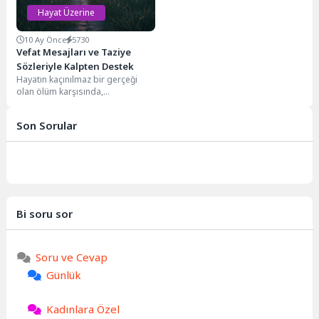
Hayat Üzerine
10 Ay Önce
5730
Vefat Mesajları ve Taziye
Sözleriyle Kalpten Destek
Hayatın kaçınılmaz bir gerçeği
olan ölüm karşısında,
sevdiklerimizin acılarını
paylaşmak, onlara yalnız
Son Sorular
olmadıklarını hissettirmek büyük...
Bi soru sor
Soru ve Cevap
Günlük
Kadınlara Özel