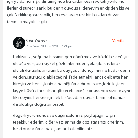
için ya da her ilişki dinamiğinde bu kadar kesin ve tek yönlü mü
ilerler ki süreç? sanki bu derin duygusal deneyimler kişiden kişiye
çok farklılık gösterebilir, herkese uyan tek bir ‘buzdan duvar’
tanımı olmayabilir gibi.
Faik Yılmaz
Yanıtla
10 ay önce
- 24 Ekim 2025 - 12:05 pm
Haklısınız, soğuma hissinin geri dönülmez ve köklü bir değişim
olduğu vurgusu kişisel gözlemlerimden yola çıkarak biraz
iddialı durabilir. amacım bu duygusal deneyimin ne kadar derin
ve dönüştürücü olabileceğini ifade etmekti, ancak elbette her
bireyin ve her ilişkinin dinamiği farklıdır. bu süreçlerin kişiden
kişiye büyük farklılıklar gösterebileceği konusunda sizinle aynı
fikirdeyim. herkes için tek bir ‘buzdan duvar’ tanımı olmaması
da oldukça doğru bir tespit.
değerli yorumunuz ve düşüncelerinizi paylaştığınız için
teşekkür ederim. diğer yazılarıma da göz atmanızı öneririm,
belki orada farklı bakış açıları bulabilirsiniz.