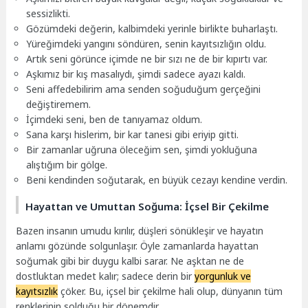
sessizlikti.
Gözümdeki değerin, kalbimdeki yerinle birlikte buharlaştı.
Yüreğimdeki yangını söndüren, senin kayıtsızlığın oldu.
Artık seni görünce içimde ne bir sızı ne de bir kıpırtı var.
Aşkımız bir kış masalıydı, şimdi sadece ayazı kaldı.
Seni affedebilirim ama senden soğuduğum gerçeğini
değiştiremem.
İçimdeki seni, ben de tanıyamaz oldum.
Sana karşı hislerim, bir kar tanesi gibi eriyip gitti.
Bir zamanlar uğruna öleceğim sen, şimdi yokluğuna
alıştığım bir gölge.
Beni kendinden soğutarak, en büyük cezayı kendine verdin.
Hayattan ve Umuttan Soğuma: İçsel Bir Çekilme
Bazen insanın umudu kırılır, düşleri sönükleşir ve hayatın
anlamı gözünde solgunlaşır. Öyle zamanlarda hayattan
soğumak gibi bir duygu kalbi sarar. Ne aşktan ne de
dostluktan medet kalır; sadece derin bir
yorgunluk ve
kayıtsızlık
çöker. Bu, içsel bir çekilme hali olup, dünyanın tüm
renklerinin solduğu bir dönemdir.