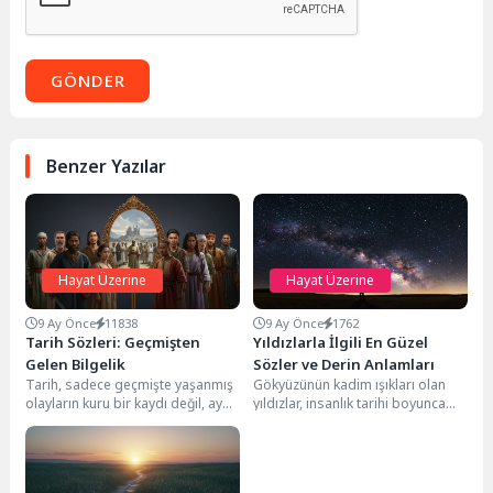
GÖNDER
Benzer Yazılar
Hayat Üzerine
Hayat Üzerine
9 Ay Önce
11838
9 Ay Önce
1762
Tarih Sözleri: Geçmişten
Yıldızlarla İlgili En Güzel
Gelen Bilgelik
Sözler ve Derin Anlamları
Tarih, sadece geçmişte yaşanmış
Gökyüzünün kadim ışıkları olan
olayların kuru bir kaydı değil, aynı
yıldızlar, insanlık tarihi boyunca
zamanda insanlığın collective
hayranlık uyandırmış, sayısız
hafızasıdır. Toplumları,...
duygu ve düşünceye ilham...