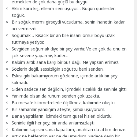
etmekten de çok daha güçlü bu duygu.
Aklım kara kış, ellerim seni üşüyor… Bugün günlerden
soğuk.
Bir soğuk mermi girseydi vücuduma, senin ihanetin kadar
acı vermezdi.
Soğumak… Kısacık bir an bile insanı ömür boyu uzak
tutmaya yetiyor.
Sevgiden soğumak diye bir şey vardır. Ve en çok da onu en
çok sevene yaparmış kader…
Kalbim artık sana karşı bir buz dağı. Ne yapsan erimez.
Sözlerin değil, sessizliğin soğuttu beni senden.
Eskisi gibi bakamıyorum gözlerine, içimde artık bir şey
kalmadı.
Giden sadece sen değildin, içimdeki sıcaklık da seninle gitti.
Yanımda olsan da ruhum senden çok uzakta.
Bu mesafe kilometrelerle ölçülmez, kalbimde oluştu.
Bir zamanlar yandığım ateşte, şimdi üşüyorum.
Bana yaptıkların, içimdeki tüm güzel hisleri öldürdü.
Seninle ilgili her şey, bir anda anlamsızlaştı.
Kalbimin kapısını sana kapattım, anahtarı da attım denize.
Artık ne beklentim var ne de umudum. Sadece derin bir