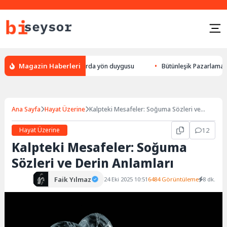
Magazin Haberleri
ek yön bulması, hayvanlarda yön duygusu
Bütünleşik Pazarlama: Markala
Ana Sayfa
Hayat Üzerine
Kalpteki Mesafeler: Soğuma Sözleri ve
Derin Anlamları
Hayat Üzerine
12
Kalpteki Mesafeler: Soğuma
Sözleri ve Derin Anlamları
Faik Yılmaz
24 Eki 2025 10:51
6484 Görüntüleme
8 dk.