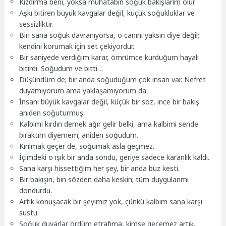
Kızdırma beni, yoksa muhatabın soğuk bakışlarım olur.
Aşkı bitiren büyük kavgalar değil, küçük soğukluklar ve
sessizliktir.
Biri sana soğuk davranıyorsa, o canını yaksın diye değil;
kendini korumak için set çekiyordur.
Bir saniyede verdiğim karar, ömrümce kurduğum hayali
bitirdi. Soğudum ve bitti…
Düşündüm de; bir anda soğuduğum çok insan var. Nefret
duyamıyorum ama yaklaşamıyorum da.
İnsanı büyük kavgalar değil, küçük bir söz, ince bir bakış
aniden soğuturmuş.
Kalbimi kırdın demek ağır gelir belki, ama kalbimi sende
bıraktım diyemem; aniden soğudum.
Kırılmak geçer de, soğumak asla geçmez.
İçimdeki o ışık bir anda söndü, geriye sadece karanlık kaldı.
Sana karşı hissettiğim her şey, bir anda buz kesti.
Bir bakışın, bin sözden daha keskin; tüm duygularımı
dondurdu.
Artık konuşacak bir şeyimiz yok, çünkü kalbim sana karşı
sustu.
Soğuk duvarlar ördüm etrafıma, kimse geçemez artık.