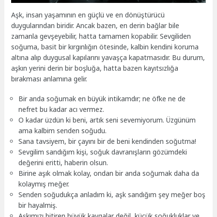
Aşk, insan yaşamının en güçlü ve en dönüştürücü
duygularından biridir. Ancak bazen, en derin bağlar bile
zamanla gevşeyebilir, hatta tamamen kopabilir. Sevgiliden
soğuma, basit bir kırgınlığın ötesinde, kalbin kendini koruma
altına alıp duygusal kapılarını yavaşça kapatmasıdır. Bu durum,
aşkın yerini derin bir boşluğa, hatta bazen kayıtsızlığa
bırakması anlamına gelir.
Bir anda soğumak en büyük intikamdır; ne öfke ne de
nefret bu kadar acı vermez.
O kadar üzdün ki beni, artık seni sevemiyorum. Üzgünüm
ama kalbim senden soğudu.
Sana tavsiyem, bir çayını bir de beni kendinden soğutma!
Sevgilim sandığım kişi, soğuk davranışların gözümdeki
değerini eritti, haberin olsun.
Birine aşık olmak kolay, ondan bir anda soğumak daha da
kolaymış meğer.
Senden soğudukça anladım ki, aşk sandığım şey meğer boş
bir hayalmiş.
Aşkımızı bitiren büyük kavgalar değil, küçük soğukluklar ve