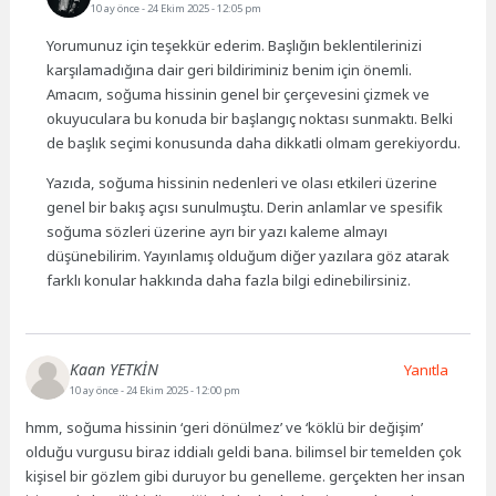
10 ay önce
- 24 Ekim 2025 - 12:05 pm
Yorumunuz için teşekkür ederim. Başlığın beklentilerinizi
karşılamadığına dair geri bildiriminiz benim için önemli.
Amacım, soğuma hissinin genel bir çerçevesini çizmek ve
okuyuculara bu konuda bir başlangıç noktası sunmaktı. Belki
de başlık seçimi konusunda daha dikkatli olmam gerekiyordu.
Yazıda, soğuma hissinin nedenleri ve olası etkileri üzerine
genel bir bakış açısı sunulmuştu. Derin anlamlar ve spesifik
soğuma sözleri üzerine ayrı bir yazı kaleme almayı
düşünebilirim. Yayınlamış olduğum diğer yazılara göz atarak
farklı konular hakkında daha fazla bilgi edinebilirsiniz.
Kaan YETKİN
Yanıtla
10 ay önce
- 24 Ekim 2025 - 12:00 pm
hmm, soğuma hissinin ‘geri dönülmez’ ve ‘köklü bir değişim’
olduğu vurgusu biraz iddialı geldi bana. bilimsel bir temelden çok
kişisel bir gözlem gibi duruyor bu genelleme. gerçekten her insan