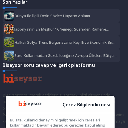
Son Yazılar
Dünya İle İlgili Derin Sözler: Hayatın Anlamı
Japonya’nın En Meşhur 16 Yemeği: Sushi’den Ramen’e
Lezzet Şöleni
Halkalı Sofya Treni: Bulgaristan’a Keyifli ve Ekonomik Bir
Yolculuk
Euro Kullanmadan Gezebileceğiniz Avrupa Ülkeleri: Bütçe
Dostu Rotalar
Biseysor soru cevap ve içerik platformu
Biseysor.com, merak ettiklerinizi sormak, bilgi alışverişinde
bulunmak ve fikirlerinizi paylaşmak için bir araya geldiğimiz bir
Çerez Bilgilendirmesi
platformdur.
İster kayıtlı bir kullanıcı olarak topluluğumuza katılın, ister anonim
Bu site, kullanıcı deneyimini geliştirmek için çerezleri
kalarak sorularınızı yöneltin; burada her türlü soruya ve tartışmaya
kullanmaktadır. Devam ederek bu çerezleri kabul etmiş
yer var. Bilgiyi keşfetmek ve paylaşmak için bize katılın!