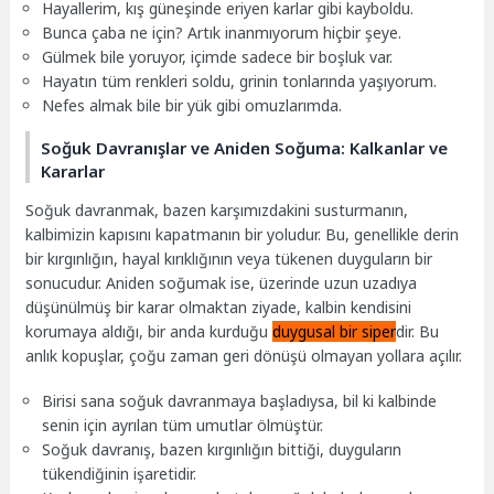
Hayallerim, kış güneşinde eriyen karlar gibi kayboldu.
Bunca çaba ne için? Artık inanmıyorum hiçbir şeye.
Gülmek bile yoruyor, içimde sadece bir boşluk var.
Hayatın tüm renkleri soldu, grinin tonlarında yaşıyorum.
Nefes almak bile bir yük gibi omuzlarımda.
Soğuk Davranışlar ve Aniden Soğuma: Kalkanlar ve
Kararlar
Soğuk davranmak, bazen karşımızdakini susturmanın,
kalbimizin kapısını kapatmanın bir yoludur. Bu, genellikle derin
bir kırgınlığın, hayal kırıklığının veya tükenen duyguların bir
sonucudur. Aniden soğumak ise, üzerinde uzun uzadıya
düşünülmüş bir karar olmaktan ziyade, kalbin kendisini
korumaya aldığı, bir anda kurduğu
duygusal bir siper
dir. Bu
anlık kopuşlar, çoğu zaman geri dönüşü olmayan yollara açılır.
Birisi sana soğuk davranmaya başladıysa, bil ki kalbinde
senin için ayrılan tüm umutlar ölmüştür.
Soğuk davranış, bazen kırgınlığın bittiği, duyguların
tükendiğinin işaretidir.