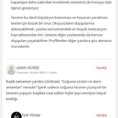
kapanışını daha yakından incelemek istemeniz de konuya olan
ilginizi gösteriyor.
Yazımın bu denli büyüleyici bulunması ve heyecan yaratması
benim için büyük bir onur. Okuyucuların duygularına
dokunabilmek, yazma serüvenimdeki en büyük motivasyon
kaynaklarımdan biri. Umarım diğer yazılarımda da benzer
duyguları yaşatabilirim. Profilimden diğer yazılara göz atmanızı
rica ederim.
özlem GÜNEŞ
Yanıtla
10 ay önce
- 24 Ekim 2025 - 11:59 am
Başlık tamamen yanıltıcı (clickbait). “Soğuma sözleri ve derin
anlamları” nerede? İçerik sadece soğuma hissinin yüzeysel bir
tanımını yapıyor, başlıkta vaat edilen hiçbir şeyi vermiyor. Hayal
kırıklığı.
Faik Yılmaz
Yanıtla