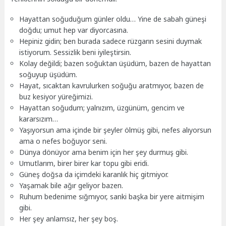
Hayattan soğuduğum günler oldu… Yine de sabah güneşi
doğdu; umut hep var diyorcasına.
Hepiniz gidin; ben burada sadece rüzgarın sesini duymak
istiyorum. Sessizlik beni iyileştirsin.
Kolay değildi; bazen soğuktan üşüdüm, bazen de hayattan
soğuyup üşüdüm.
Hayat, sıcaktan kavrulurken soğuğu aratmıyor, bazen de
buz kesiyor yüreğimizi.
Hayattan soğudum; yalnızım, üzgünüm, gencim ve
kararsızım…
Yaşıyorsun ama içinde bir şeyler ölmüş gibi, nefes alıyorsun
ama o nefes boğuyor seni.
Dünya dönüyor ama benim için her şey durmuş gibi.
Umutlarım, birer birer kar topu gibi eridi.
Güneş doğsa da içimdeki karanlık hiç gitmiyor.
Yaşamak bile ağır geliyor bazen.
Ruhum bedenime sığmıyor, sanki başka bir yere aitmişim
gibi.
Her şey anlamsız, her şey boş.