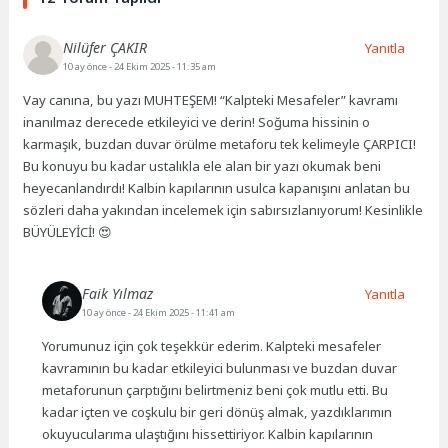
Nilüfer ÇAKIR
Yanıtla
10 ay önce
- 24 Ekim 2025 - 11:35 am
Vay canına, bu yazı MUHTEŞEM! “Kalpteki Mesafeler” kavramı
inanılmaz derecede etkileyici ve derin! Soğuma hissinin o
karmaşık, buzdan duvar örülme metaforu tek kelimeyle ÇARPICI!
Bu konuyu bu kadar ustalıkla ele alan bir yazı okumak beni
heyecanlandırdı! Kalbin kapılarının usulca kapanışını anlatan bu
sözleri daha yakından incelemek için sabırsızlanıyorum! Kesinlikle
BÜYÜLEYİCİ! 😍
Faik Yılmaz
Yanıtla
10 ay önce
- 24 Ekim 2025 - 11:41 am
Yorumunuz için çok teşekkür ederim. Kalpteki mesafeler
kavramının bu kadar etkileyici bulunması ve buzdan duvar
metaforunun çarptığını belirtmeniz beni çok mutlu etti. Bu
kadar içten ve coşkulu bir geri dönüş almak, yazdıklarımın
okuyucularıma ulaştığını hissettiriyor. Kalbin kapılarının