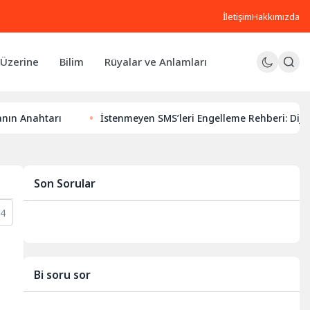
İletişim
Hakkımızda
Üzerine
Bilim
Rüyalar ve Anlamları
rı
İstenmeyen SMS’leri Engelleme Rehberi: Dijital Huzurun
Son Sorular
4
Bi soru sor