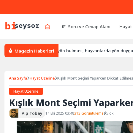
Soru ve Cevap Alanı
Hayat
Magazin Haberleri
l yön bulur, leylek yön bulması, hayvanlarda yön duygusu
Ana Sayfa
Hayat Üzerine
Kışlık Mont Seçimi Yaparken Dikkat Edilmes
Hayat Üzerine
Kışlık Mont Seçimi Yaparke
Alp Tobay
14 Eki 2025 03:48
313 Görüntüleme
5 dk.