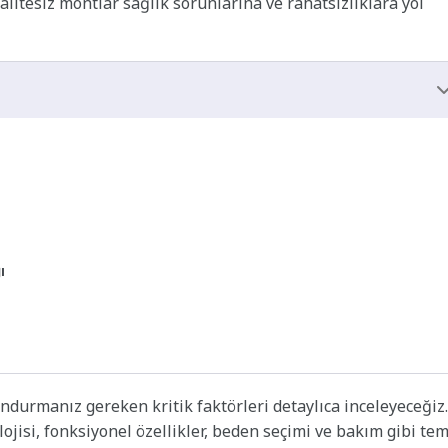
kalitesiz montlar sağlık sorunlarına ve rahatsızlıklara yol
ı
durmanız gereken kritik faktörleri detaylıca inceleyeceğiz.
nolojisi, fonksiyonel özellikler, beden seçimi ve bakım gibi te