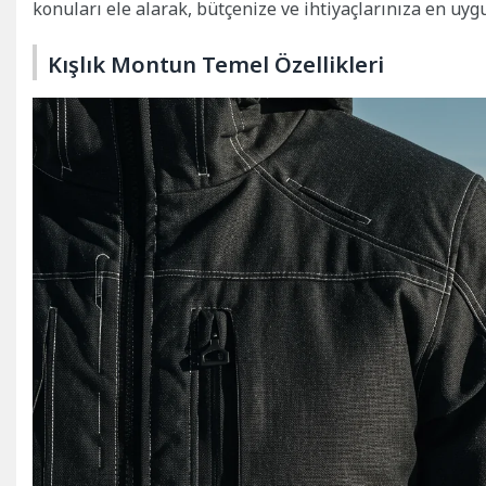
konuları ele alarak, bütçenize ve ihtiyaçlarınıza en uy
Kışlık Montun Temel Özellikleri