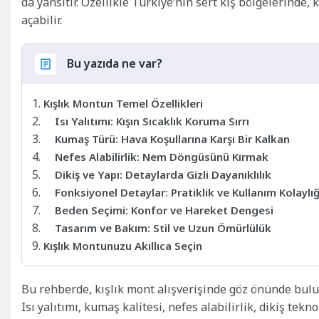
da yansıtır. Özellikle Türkiye’nin sert kış bölgelerinde, 
açabilir.
Bu yazıda ne var?
Kışlık Montun Temel Özellikleri
Isı Yalıtımı: Kışın Sıcaklık Koruma Sırrı
Kumaş Türü: Hava Koşullarına Karşı Bir Kalkan
Nefes Alabilirlik: Nem Döngüsünü Kırmak
Dikiş ve Yapı: Detaylarda Gizli Dayanıklılık
Fonksiyonel Detaylar: Pratiklik ve Kullanım Kolaylığ
Beden Seçimi: Konfor ve Hareket Dengesi
Tasarım ve Bakım: Stil ve Uzun Ömürlülük
Kışlık Montunuzu Akıllıca Seçin
Bu rehberde, kışlık mont alışverişinde göz önünde bulun
Isı yalıtımı, kumaş kalitesi, nefes alabilirlik, dikiş tek