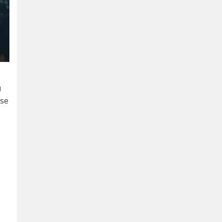
u
ise