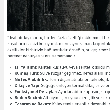
İdeal bir kış montu, birden fazla özelliği mükemmel bir 
koşullarında sizi koruyacak mont, aynı zamanda günlük
özellikler birbiriyle bağlantılıdır; örneğin, su geçirme
hareket kabiliyetini kısıtlamamalıdır.
Isı Yalıtımı:
Kaliteli kuş tüyü veya sentetik dolgu 
Kumaş Türü:
Su ve rüzgar geçirmez, nefes alabilir
Nefes Alabilirlik:
Terin dışarı atılabilen teknoloji
Dikiş ve Yapı:
Soğuğu önleyen termal dikişler ve e
Fonksiyonel Detaylar:
Ayarlanabilir kapüşon, su g
Beden Seçimi:
Alt giyim için uygun genişlik ve ser
Tasarım ve Bakım:
Kolay temizlenebilir, dayanıklı