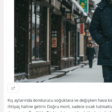
Kış aylarında dondurucu soğuklara ve değişken hava koş
ihtiyaç haline getirir. Doğru mont, sadece sıcak tutmakla