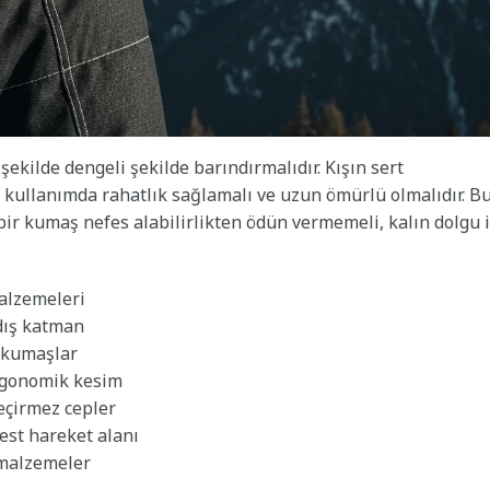
şekilde dengeli şekilde barındırmalıdır. Kışın sert
 kullanımda rahatlık sağlamalı ve uzun ömürlü olmalıdır. B
z bir kumaş nefes alabilirlikten ödün vermemeli, kalın dolgu 
malzemeleri
 dış katman
k kumaşlar
rgonomik kesim
eçirmez cepler
best hareket alanı
 malzemeler