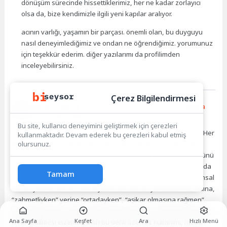
dönüşüm sürecinde hissettiklerimiz, her ne kadar zorlayıcı
olsa da, bize kendimizle ilgili yeni kapılar aralıyor.
acının varlığı, yaşamın bir parçası. önemli olan, bu duyguyu
nasıl deneyimlediğimiz ve ondan ne öğrendiğimiz. yorumunuz
için teşekkür ederim. diğer yazılarımı da profilimden
inceleyebilirsiniz.
Çerez Bilgilendirmesi
Sevim COŞKUN
Yanıtla
9 ay önce
- 23 Ekim 2025 - 7:20 pm
Bu site, kullanıcı deneyimini geliştirmek için çerezleri
Editörün dikkatine küçük bir not: Makalenin son cümlesindeki “Her
kullanmaktadır. Devam ederek bu çerezleri kabul etmiş
olursunuz.
şeyin gelip geçici olduğu bu kadar zahmetliyken,” ifadesinde
kullanılan “zahmetliyken” kelimesi, cümledeki anlam bütünlüğünü
ve akışını ciddi biçimde bozmaktadır. Geçicilik ile zahmet arasında
Tamam
kurulan bu bağ, hem dil bilgisi açısından muğlak hem de anlamsal
olarak yetersizdir. Yazarın niyetini tam olarak yansıtabilmek adına,
“zahmetliyken” yerine “ortadayken”, “aşikar olmasına rağmen”
veya “bilinmesine rağmen” gibi daha uygun bir edat-fiil yapısının
Ana Sayfa
Keşfet
Ara
Hızlı Menü
tercih edilmesi elzemdir. Dilin bu denli özensiz kullanımı, metnin