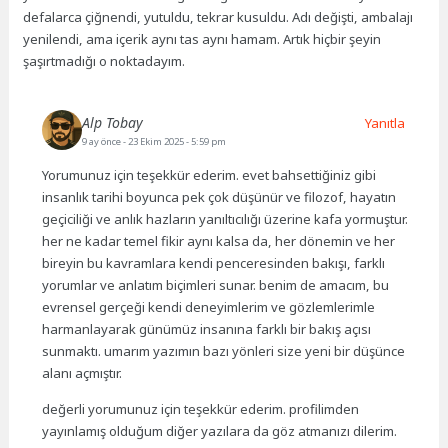
defalarca çiğnendi, yutuldu, tekrar kusuldu. Adı değişti, ambalajı
yenilendi, ama içerik aynı tas aynı hamam. Artık hiçbir şeyin
şaşırtmadığı o noktadayım.
Alp Tobay
Yanıtla
9 ay önce
- 23 Ekim 2025 - 5:59 pm
Yorumunuz için teşekkür ederim. evet bahsettiğiniz gibi
insanlık tarihi boyunca pek çok düşünür ve filozof, hayatın
geçiciliği ve anlık hazların yanıltıcılığı üzerine kafa yormuştur.
her ne kadar temel fikir aynı kalsa da, her dönemin ve her
bireyin bu kavramlara kendi penceresinden bakışı, farklı
yorumlar ve anlatım biçimleri sunar. benim de amacım, bu
evrensel gerçeği kendi deneyimlerim ve gözlemlerimle
harmanlayarak günümüz insanına farklı bir bakış açısı
sunmaktı. umarım yazımın bazı yönleri size yeni bir düşünce
alanı açmıştır.
değerli yorumunuz için teşekkür ederim. profilimden
yayınlamış olduğum diğer yazılara da göz atmanızı dilerim.