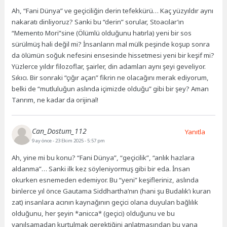
Ah, “Fani Dünya” ve geçiciliğin derin tefekkürü… Kaç yüzyıldır aynı
nakaratı dinliyoruz? Sanki bu “derin” sorular, Stoacılar’ın
“Memento Mori”sine (Ölümlü olduğunu hatırla) yeni bir sos
sürülmüş hali değil mi? İnsanların mal mülk peşinde koşup sonra
da ölümün soğuk nefesini ensesinde hissetmesi yeni bir keşif mi?
Yüzlerce yıldır filozoflar, şairler, din adamları aynı şeyi geveliyor.
Sıkıcı. Bir sonraki “çığır açan” fikrin ne olacağını merak ediyorum,
belki de “mutluluğun aslında içimizde olduğu” gibi bir şey? Aman
Tanrım, ne kadar da orijinal!
Can_Dostum_112
Yanıtla
9 ay önce
- 23 Ekim 2025 - 5:57 pm
Ah, yine mi bu konu? “Fani Dünya”, “geçicilik”, “anlık hazlara
aldanma”… Sanki ilk kez söyleniyormuş gibi bir eda. İnsan
okurken esnemeden edemiyor. Bu “yeni” keşifleriniz, aslında
binlerce yıl önce Gautama Siddhartha’nın (hani şu Budalık’ı kuran
zat) insanlara acının kaynağının geçici olana duyulan bağlılık
olduğunu, her şeyin *anicca* (geçici) olduğunu ve bu
yanılsamadan kurtulmak gerektiğini anlatmasından bu yana