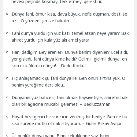
hevesi peşinde koşmayı terk etmeyi gerektirir.
Dünya fanî, ömür kısa, dava büyük, nefis düşman, dost ise
az… O yüzden işimize bakalım..
Fani dünya yurdu için yüz katlı temel atsan neye yarar? Baki
ahiret yurdu için kula yüz akı amel yarar.
Hani dediğim Bey erenler? Dünya benim diyenler? Ecel aldı,
yer gizledi, fani dünya kime kaldı? Gelimli, gidimli dünya, en
son ucu ölümlü dünya! – Dede Korkut
Hiç anlaşamadık şu fani dünya ile. Ben onun sırtına yük, O
benim yüreğime dert oldu…
Dünyanın yüz bahçesi, fani olmak haysiyetiyle, ahiretin baki
olan bir ağacına mukabil gelemez. – Bediüzzaman
Hayat bize geçici bir süre için verilmiş bir hediye. Ben de bu
kısa sürede mutlu olmak istiyorum. – Güler Bilkay Aygün
Üç günlük dünya yahu. Birini çektiklerine say, birini