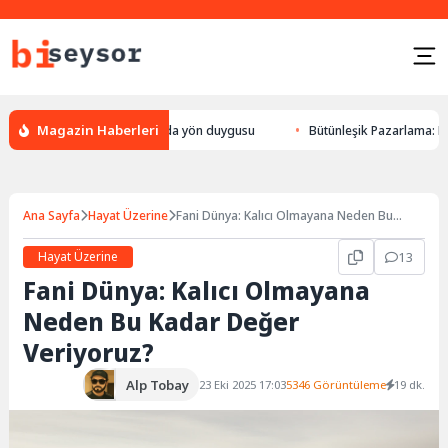
Magazin Haberleri
ön bulması, hayvanlarda yön duygusu
Bütünleşik Pazarlama: Markalarla 
Ana Sayfa
Hayat Üzerine
Fani Dünya: Kalıcı Olmayana Neden Bu
Kadar Değer Veriyoruz?
Hayat Üzerine
13
Fani Dünya: Kalıcı Olmayana
Neden Bu Kadar Değer
Veriyoruz?
Alp Tobay
23 Eki 2025 17:03
5346 Görüntüleme
19 dk.