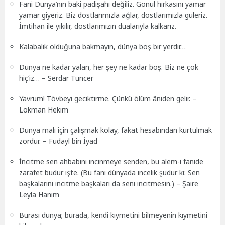
Fani Dünya’nın baki padişahı değiliz. Gönül hırkasını yamar
yamar giyeriz. Biz dostlarımızla ağlar, dostlarımızla güleriz.
İmtihan ile yıkılır, dostlarımızın dualarıyla kalkarız.
Kalabalık olduğuna bakmayın, dünya boş bir yerdir…
Dünya ne kadar yalan, her şey ne kadar boş. Biz ne çok
hiç’iz… – Serdar Tuncer
Yavrum! Tövbeyi geciktirme. Çünkü ölüm âniden gelir. –
Lokman Hekim
Dünya malı için çalışmak kolay, fakat hesabından kurtulmak
zordur. – Fudayl bin İyad
İncitme sen ahbabını incinmeye senden, bu alem-i fanide
zarafet budur işte. (Bu fani dünyada incelik şudur ki: Sen
başkalarını incitme başkaları da seni incitmesin.) – Şaire
Leyla Hanım
Burası dünya; burada, kendi kıymetini bilmeyenin kıymetini