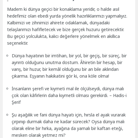
Madem ki dünya geçici bir konaklama yeridir, o halde asıl
hedefimiz olan ebedi yurda yönelik hazırlıklarımızı yapmalıyız.
Kalbimizi ve zihnimizi ahirete odaklamak, dünyadaki
telaşlarımızı hafifletecek ve bize gerçek huzuru getirecektir.
Bu geçici yolculukta, kalıcı değerlere yönelmek en akıllıca
seçenektir.
Dünya hayatının bir imtihan, bir yol, bir geçiş, bir süreç, bir
ayrıntı olduğunu unutma dostum. Âhiretin bir hesap, bir
varış, bir huzur, bir kemâl olduğunu bir an bile aklından
çıkarma. Eşyanın hakikatini gör ki, ona köle olma!
İnsanların şerefi ve kıymeti mal ile ölçülseydi, dünya malı
çok olan kâfirlerin daha kıymetli olması gerekirdi. – Hadis-i
Şerif
Şu aşağılık ve fani dünya hayatı için, hırsla el ayak vurarak
çırpınıp durmak daha ne kadar sürecek? Oysa dünya malı
olarak eline bir hırka, ayağına da yamalı bir kaftan eteği,
mesken olarak yetmez mi?