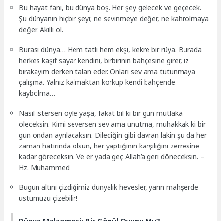
Bu hayat fani, bu dünya boş. Her şey gelecek ve geçecek.
Şu dünyanın hiçbir şeyi; ne sevinmeye değer, ne kahrolmaya
değer. Akıllı ol.
Burası dünya… Hem tatlı hem ekşi, kekre bir rüya. Burada
herkes kaşif sayar kendini, birbirinin bahçesine girer, iz
bırakayım derken talan eder. Onları sev ama tutunmaya
çalışma. Yalnız kalmaktan korkup kendi bahçende
kaybolma…
Nasıl istersen öyle yaşa, fakat bil ki bir gün mutlaka
öleceksin. Kimi seversen sev ama unutma, muhakkak ki bir
gün ondan ayrılacaksın. Dilediğin gibi davran lakin şu da her
zaman hatırında olsun, her yaptığının karşılığını zerresine
kadar göreceksin. Ve er yada geç Allah’a geri döneceksin. –
Hz. Muhammed
Bugün altını çizdiğimiz dünyalık hevesler, yarın mahşerde
üstümüzü çizebilir!
Dünya Malzemesi: Bir Gönül Oyunu Mu?