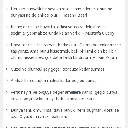
Her kim dünyalık bir şeyi ahirete tercih ederse, onun ne
dünyası ne de ahireti olur. – Hasan-ı Basrî
İnsan; geçici bir hayatta, etkisi sonsuza dek sürecek
seçimler yapmak zorunda kalan varlık. – Mustafa Ulusoy
Hayat geçici. Her zaman, herkes için. Ölümü bedenlerimizde
taşıyoruz. Ama bunu hissetmek, belli bir ismi olan belli bir
ölümü hissetmek, çok daha farklı bir durum. – Irvin Yalom
Güzel ve ölümcül şey geçer, sonsuza kadar sürmez.
Afrikalı bir çocuğun midesi kadar boş bu dünya…
Vefa; hayırlı ve övgüye değer amellere sarılıp, geçici dünya
hevesi peşinde koşmayı terk etmeyi gerektirir.
Dünya fanî, ömür kısa, dava büyük, nefis düşman, dost ise
az… O yüzden işimize bakalım..