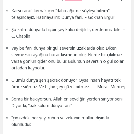
Karşı tarafı kırmak için “daha ağır ne söyleyebilirim”
telaşındayız. Hatırlayalım: Dünya fani. – Gökhan Ergür
Şu zalim dünyada hiçbir şey kalıcı değildir; dertlerimiz bile. –
C. Chaplin
Vay be fani dünya bir gül seversin uzaklarda olur, Diken
sevmezsin ayağına batar kısmetin olur, Nerde bir çıkılmaz
varsa gönlün gider onu bulur. Bulursun seversin o gül solar
ortadan kaybolur.
Ölümlü dünya şen şakrak dönüyor. Oysa insan hayatı tek
ömre sığmaz. Ve hiçbir şey güzel bitmez… – Murat Menteş
Sonra bir bakıyorsun, Allah en sevdiğin yerden sınıyor seni.
Diyor ki; “bak kulum dünya fani”
İçimizdeki her şey, ruhun ve zekanın malları dışında
ölümlüdür.