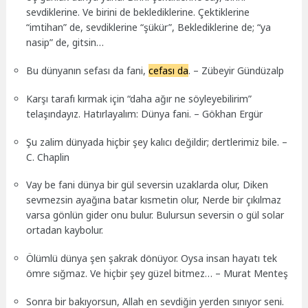
sevdiklerine. Ve birini de beklediklerine. Çektiklerine
“imtihan” de, sevdiklerine “şükür”, Beklediklerine de; “ya
nasip” de, gitsin…
Bu dünyanın sefası da fani,
cefası da
. – Zübeyir Gündüzalp
Karşı tarafı kırmak için “daha ağır ne söyleyebilirim”
telaşındayız. Hatırlayalım: Dünya fani. – Gökhan Ergür
Şu zalim dünyada hiçbir şey kalıcı değildir; dertlerimiz bile. –
C. Chaplin
Vay be fani dünya bir gül seversin uzaklarda olur, Diken
sevmezsin ayağına batar kısmetin olur, Nerde bir çıkılmaz
varsa gönlün gider onu bulur. Bulursun seversin o gül solar
ortadan kaybolur.
Ölümlü dünya şen şakrak dönüyor. Oysa insan hayatı tek
ömre sığmaz. Ve hiçbir şey güzel bitmez… – Murat Menteş
Sonra bir bakıyorsun, Allah en sevdiğin yerden sınıyor seni.