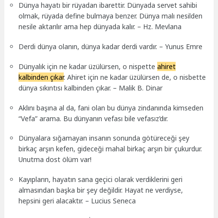
Dünya hayatı bir rüyadan ibarettir. Dünyada servet sahibi
olmak, rüyada define bulmaya benzer. Dünya malı nesilden
nesile aktarılır ama hep dünyada kalır. – Hz. Mevlana
Derdi dünya olanın, dünya kadar derdi vardır. – Yunus Emre
Dünyalık için ne kadar üzülürsen, o nispette
ahiret
kalbinden çıkar
. Ahiret için ne kadar üzülürsen de, o nisbette
dünya sıkıntısı kalbinden çıkar. – Malik B. Dinar
Aklını başına al da, fani olan bu dünya zindanında kimseden
“Vefa” arama. Bu dünyanın vefası bile vefasız’dır.
Dünyalara sığamayan insanın sonunda götüreceği şey
birkaç arşın kefen, gideceği mahal birkaç arşın bir çukurdur.
Unutma dost ölüm var!
Kayıpların, hayatın sana geçici olarak verdiklerini geri
almasından başka bir şey değildir. Hayat ne verdiyse,
hepsini geri alacaktır. – Lucius Seneca