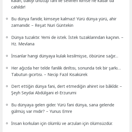
kalan, bakiyi unutup fani ile sevinen kimse ne kadar da
cahildir!
Bu dünya fanidir, kimseye kalmaz! Yürü dünya yürü, ahir
zamanıdır. – Reşat Nuri Güntekin
Dünya tuzaktır. Yemi de istek. İstek tuzaklarından kaçının. –
Hz. Mevlana
İnsanlar hangi dünyaya kulak kesilmişse, öbürüne sağır…
Her ağızda her telde fanilik dırıltısı, sonunda tek bir şarkı…
Tabutun gıcırtısı. – Necip Fazıl Kısakürek
Dert ettiğin dünya fani, dert etmediğin ahiret ise bâkîdir. –
Şeyh Seydai Abdülgani el-Erzurumi
Bu dünyaya gelen gider. Yürü fani dünya, sana gelende
gülmüş var mıdır? – Yunus Emre
İnsan korkuları için ölümlü ve arzuları için ölümsüzdür.