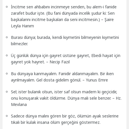
İncitme sen ahbabını incinmeye senden, bu alem-i fanide
zarafet budur işte. (Bu fani dünyada incelik şudur ki: Sen
başkalarını incitme başkaları da seni incitmesin.) – Şaire
Leyla Hanım
Burası dünya; burada, kendi kıymetini bilmeyenin kıymetini
bilmezler.
Üç günlük dünya için gayret üstüne gayret, Ebedi hayat için
gayret yok hayret. – Necip Fazıl
Bu dünyaya kanmayalım. Fanidir aldanmayalım. Bir iken
ayrılmayalım. Gel dosta gidelim gönül. – Yunus Emre
Sel; ister bulanık olsun, ister saf olsun madem ki geçicidir,
onu konuşarak vakit öldürme. Dünya malı sele benzer. – Hz.
Mevlana
Sadece dünya malını gören bir göz, ölümün ayak seslerine
tıkalı bir kulak insana ölüm gerçeğini göstermez.