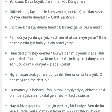
Yol uzun. Dava büyük. İnsan nankör. Dünya fani…
Gülerek karşılayın, gülle karşılayın eşlerinizi. Çocukları sevin.
Dünya ölümlü dünyadır. – Cahit Zarifoğlu
İncitme kimseyi, dünya fanidir. Bilinmez gelişi, ölüm anidir.
Fani dünya yurdu için yüz katlı temel atsan neye yarar? Baki
ahiret yurdu için kula yüz akı amel yarar.
Hani dediğim Bey erenler? Dünya benim diyenler? Ecel aldı,
yer gizledi, fani dünya kime kaldı? Gelimli, gidimli dünya, en
son ucu ölümlü dünya! – Dede Korkut
Hiç anlaşamadık şu fani dünya ile. Ben onun sırtına yük, O
benim yüreğime dert oldu…
Dünyanın yüz bahçesi, fani olmak haysiyetiyle, ahiretin baki
olan bir ağacına mukabil gelemez. – Bediüzzaman
Hayat bize geçici bir süre için verilmiş bir hediye. Ben de bu
kısa sürede mutlu olmak istiyorum. – Güler Bilkay Aygün