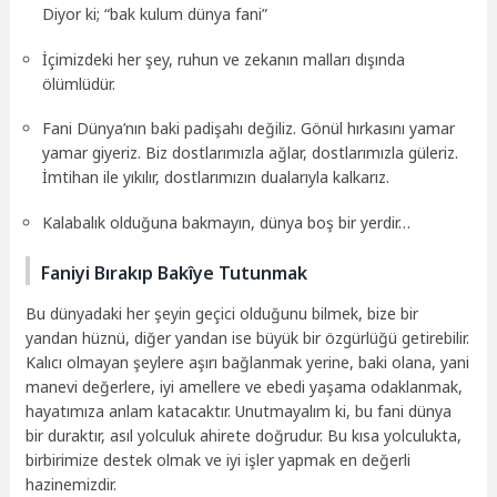
Diyor ki; “bak kulum dünya fani”
İçimizdeki her şey, ruhun ve zekanın malları dışında
ölümlüdür.
Fani Dünya’nın baki padişahı değiliz. Gönül hırkasını yamar
yamar giyeriz. Biz dostlarımızla ağlar, dostlarımızla güleriz.
İmtihan ile yıkılır, dostlarımızın dualarıyla kalkarız.
Kalabalık olduğuna bakmayın, dünya boş bir yerdir…
Faniyi Bırakıp Bakîye Tutunmak
Bu dünyadaki her şeyin geçici olduğunu bilmek, bize bir
yandan hüznü, diğer yandan ise büyük bir özgürlüğü getirebilir.
Kalıcı olmayan şeylere aşırı bağlanmak yerine, baki olana, yani
manevi değerlere, iyi amellere ve ebedi yaşama odaklanmak,
hayatımıza anlam katacaktır. Unutmayalım ki, bu fani dünya
bir duraktır, asıl yolculuk ahirete doğrudur. Bu kısa yolculukta,
birbirimize destek olmak ve iyi işler yapmak en değerli
hazinemizdir.