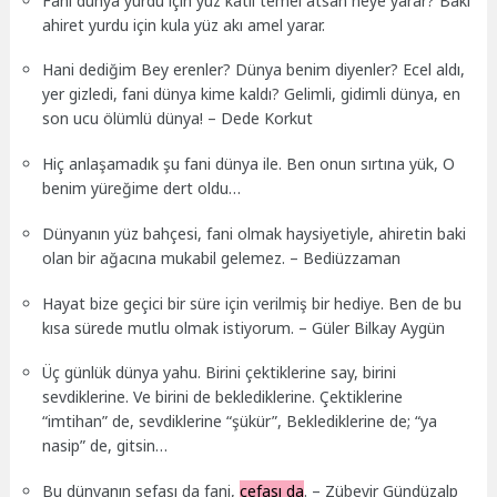
Fani dünya yurdu için yüz katlı temel atsan neye yarar? Baki
ahiret yurdu için kula yüz akı amel yarar.
Hani dediğim Bey erenler? Dünya benim diyenler? Ecel aldı,
yer gizledi, fani dünya kime kaldı? Gelimli, gidimli dünya, en
son ucu ölümlü dünya! – Dede Korkut
Hiç anlaşamadık şu fani dünya ile. Ben onun sırtına yük, O
benim yüreğime dert oldu…
Dünyanın yüz bahçesi, fani olmak haysiyetiyle, ahiretin baki
olan bir ağacına mukabil gelemez. – Bediüzzaman
Hayat bize geçici bir süre için verilmiş bir hediye. Ben de bu
kısa sürede mutlu olmak istiyorum. – Güler Bilkay Aygün
Üç günlük dünya yahu. Birini çektiklerine say, birini
sevdiklerine. Ve birini de beklediklerine. Çektiklerine
“imtihan” de, sevdiklerine “şükür”, Beklediklerine de; “ya
nasip” de, gitsin…
Bu dünyanın sefası da fani,
cefası da
. – Zübeyir Gündüzalp