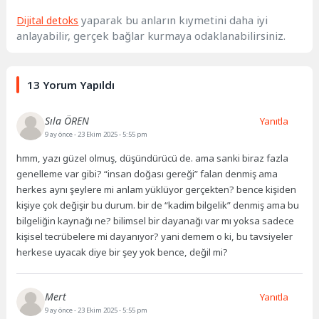
yaparak bu anların kıymetini daha iyi
Dijital detoks
anlayabilir, gerçek bağlar kurmaya odaklanabilirsiniz.
13 Yorum Yapıldı
Sıla ÖREN
Yanıtla
9 ay önce
- 23 Ekim 2025 - 5:55 pm
hmm, yazı güzel olmuş, düşündürücü de. ama sanki biraz fazla
genelleme var gibi? “insan doğası gereği” falan denmiş ama
herkes aynı şeylere mi anlam yüklüyor gerçekten? bence kişiden
kişiye çok değişir bu durum. bir de “kadim bilgelik” denmiş ama bu
bilgeliğin kaynağı ne? bilimsel bir dayanağı var mı yoksa sadece
kişisel tecrübelere mi dayanıyor? yani demem o ki, bu tavsiyeler
herkese uyacak diye bir şey yok bence, değil mi?
Mert
Yanıtla
9 ay önce
- 23 Ekim 2025 - 5:55 pm