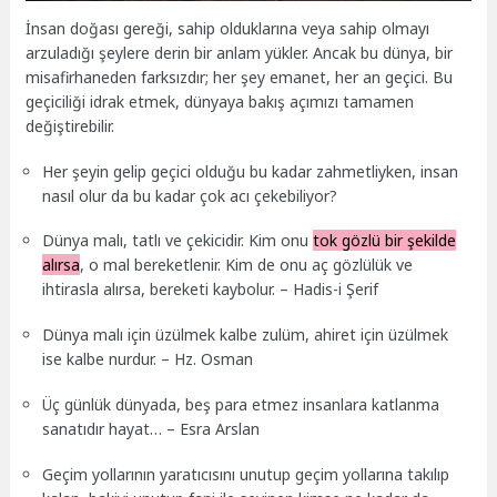
İnsan doğası gereği, sahip olduklarına veya sahip olmayı
arzuladığı şeylere derin bir anlam yükler. Ancak bu dünya, bir
misafirhaneden farksızdır; her şey emanet, her an geçici. Bu
geçiciliği idrak etmek, dünyaya bakış açımızı tamamen
değiştirebilir.
Her şeyin gelip geçici olduğu bu kadar zahmetliyken, insan
nasıl olur da bu kadar çok acı çekebiliyor?
Dünya malı, tatlı ve çekicidir. Kim onu
tok gözlü bir şekilde
alırsa
, o mal bereketlenir. Kim de onu aç gözlülük ve
ihtirasla alırsa, bereketi kaybolur. – Hadis-i Şerif
Dünya malı için üzülmek kalbe zulüm, ahiret için üzülmek
ise kalbe nurdur. – Hz. Osman
Üç günlük dünyada, beş para etmez insanlara katlanma
sanatıdır hayat… – Esra Arslan
Geçim yollarının yaratıcısını unutup geçim yollarına takılıp