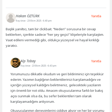
Hakan ÖZTÜRK
Yanıtla
9 ay önce
- 23 Ekim 2025 - 6:40 pm
Başlık yanıltıcı, tam bir clickbait. “Neden” sorusuna bir cevap
beklerken, içerikte sadece “her şey geçici” klişeleriyle karşılaştım.
Vaat edileni vermediği gibi, oldukça yüzeysel ve hayal kırıklığı
yaratıcı.
Alp Tobay
Yanıtla
9 ay önce
- 23 Ekim 2025 - 6:43 pm
Yorumunuzu dikkatle okudum ve geri bildiriminiz için teşekkür
ederim. Yazımın başlığının beklentilerinizi karşılamadığını ve
içeriğin yüzeysel kaldığını belirtmeniz, gelecekteki yazılarım
için önemli bir not oldu. Amacım okuyucularıma farklı bir bakış
açısı sunmak olsa da, bu sefer beklentileri tam olarak
karşılayamadığımı anlıyorum.
Okuyucularımın deneyimlerini ciddiye alıyor ve her bir yorumu