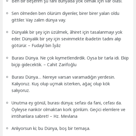
Ben bir beşerim şu fâni dünyada yok olmak için var olası.
Sen ölmeden ben ölürüm diyenler, birer birer yalan oldu
gittiler. Vay zalim dünya vay.
Dünyalık bir şey için üzülmek, âhiret için tasalanmayı yok
eder. Dünyalık bir şey için sevinmekte ibadetin tadını alıp
götürür. – Fudayl bin İyâz
Burası Dünya. Ne çok kıymetlendirdik. Oysa bir tarla idi. Ekip
biçip gidecektik. – Cahit Zarifoğlu
Burası Dünya… Nereye varsan varamadığın yerdesin.
Kalıyoruz. Kuş olup uçmak isterken, ağaç olup kök
salıyoruz.
Unutma ey gönül, burası dünya; sefası da fani, cefası da.
Öyleyse nankör olmaktan kork gönlüm. Geçici elemlere ve
imtihanlara sabret! – Hz. Mevlana
Anlıyorsun ki; bu Dünya, boş bir temaşa.