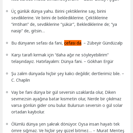
Üç günlük dünya yahu. Birini çektiklerine say, birini
sevdiklerine. Ve birini de beklediklerine. Çektiklerine
“imtihan” de, sevdiklerine “şükür”, Beklediklerine de; “ya
nasip” de, gitsin…
Bu dünyanın sefası da fani,
cefası da
. – Zübeyir Gündüzalp
Karşı tarafı kırmak için “daha ağır ne söyleyebilirim”
telaşındayız. Hatırlayalım: Dünya fani. – Gökhan Ergür
Şu zalim dünyada hiçbir şey kalıcı değildir; dertlerimiz bile. –
C. Chaplin
Vay be fani dünya bir gül seversin uzaklarda olur, Diken
sevmezsin ayağına batar kısmetin olur, Nerde bir çıkılmaz
varsa gönlün gider onu bulur. Bulursun seversin o gül solar
ortadan kaybolur.
Ölümlü dünya şen şakrak dönüyor. Oysa insan hayatı tek
ömre sığmaz. Ve hiçbir şey güzel bitmez… – Murat Menteş