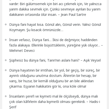
vardır: Biri gülümsemek için biri acı çekmek için, Ve yalnızca
yarım dakika sevmek için. Çünkü sevmeye ayrılan bu yarım
dakikanın ortasında ölür insan. – Jean Paul Sartre
Dünya fani hayat kısa. Gönül alın, Gönül verin. Yalnız Gönül
Koymayın. Şu kısacık ömrünüzde…
İnsan vefasız, Dünya fani… İkisi de değmiyor, haddinden
fazla alakaya. Ellerinle büyüttüklerin, yüreğine yük oluyor… –
Mehmet Deveci
Şüphesiz bu dünya fani, Tanrı’nın aslanı hani? – Aşık Veysel
Dünya hayatının bir imtihan, bir yol, bir geçiş, bir süreç, bir
ayrıntı olduğunu unutma dostum. Âhiretin bir hesap, bir
varış, bir huzur, bir kemâl olduğunu bir an bile aklından
çıkarma. Eşyanın hakikatini gör ki, ona köle olma!
İnsanların şerefi ve kıymeti mal ile ölçülseydi, dünya malı
çok olan kâfirlerin daha kıymetli olması gerekirdi. – Hadis-i
Şerif