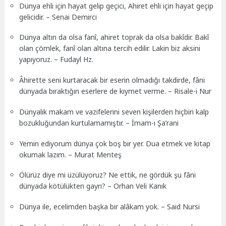
Dünya ehli için hayat gelip geçici, Ahiret ehli için hayat geçip
gelicidir. – Senai Demirci
Dünya altın da olsa fanî, ahiret toprak da olsa bakîdir. Bakî
olan çömlek, fanî olan altına tercih edilir. Lakin biz aksini
yapıyoruz. – Fudayl Hz.
Âhirette seni kurtaracak bir eserin olmadığı takdirde, fâni
dünyada bıraktığın eserlere de kıymet verme. – Risale-i Nur
Dünyalık makam ve vazifelerini seven kişilerden hiçbiri kalp
bozukluğundan kurtulamamıştır. – İmam-ı Şa’rani
Yemin ediyorum dünya çok boş bir yer. Dua etmek ve kitap
okumak lazım. – Murat Menteş
Ölürüz diye mi üzülüyoruz? Ne ettik, ne gördük şu fâni
dünyada kötülükten gayrı? – Orhan Veli Kanık
Dünya ile, ecelimden başka bir alâkam yok. – Said Nursi