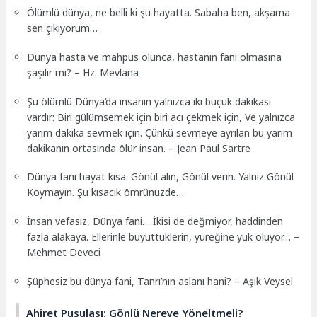
Ölümlü dünya, ne belli ki şu hayatta. Sabaha ben, akşama
sen çıkıyorum…
Dünya hasta ve mahpus olunca, hastanın fani olmasına
şaşılır mı? – Hz. Mevlana
Şu ölümlü Dünya’da insanın yalnızca iki buçuk dakikası
vardır: Biri gülümsemek için biri acı çekmek için, Ve yalnızca
yarım dakika sevmek için. Çünkü sevmeye ayrılan bu yarım
dakikanın ortasında ölür insan. – Jean Paul Sartre
Dünya fani hayat kısa. Gönül alın, Gönül verin. Yalnız Gönül
Koymayın. Şu kısacık ömrünüzde…
İnsan vefasız, Dünya fani… İkisi de değmiyor, haddinden
fazla alakaya. Ellerinle büyüttüklerin, yüreğine yük oluyor… –
Mehmet Deveci
Şüphesiz bu dünya fani, Tanrı’nın aslanı hani? – Aşık Veysel
Ahiret Pusulası: Gönlü Nereye Yöneltmeli?